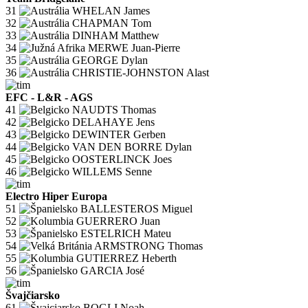
31
WHELAN James
32
CHAPMAN Tom
33
DINHAM Matthew
34
MERWE Juan-Pierre
35
GEORGE Dylan
36
CHRISTIE-JOHNSTON Alast
EFC - L&R - AGS
41
NAUDTS Thomas
42
DELAHAYE Jens
43
DEWINTER Gerben
44
VAN DEN BORRE Dylan
45
OOSTERLINCK Joes
46
WILLEMS Senne
Electro Hiper Europa
51
BALLESTEROS Miguel
52
GUERRERO Juan
53
ESTELRICH Mateu
54
ARMSTRONG Thomas
55
GUTIERREZ Heberth
56
GARCIA José
Švajčiarsko
61
BOGLI Noah