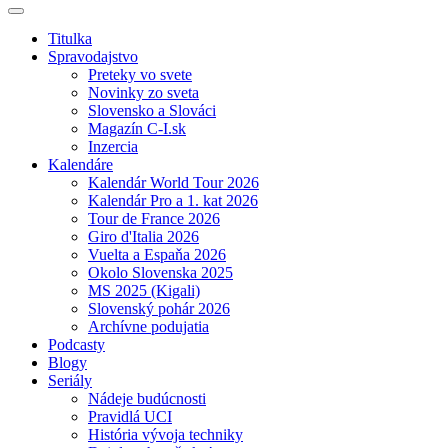
Titulka
Spravodajstvo
Preteky vo svete
Novinky zo sveta
Slovensko a Slováci
Magazín C-I.sk
Inzercia
Kalendáre
Kalendár World Tour 2026
Kalendár Pro a 1. kat 2026
Tour de France 2026
Giro d'Italia 2026
Vuelta a Espaňa 2026
Okolo Slovenska 2025
MS 2025 (Kigali)
Slovenský pohár 2026
Archívne podujatia
Podcasty
Blogy
Seriály
Nádeje budúcnosti
Pravidlá UCI
História vývoja techniky