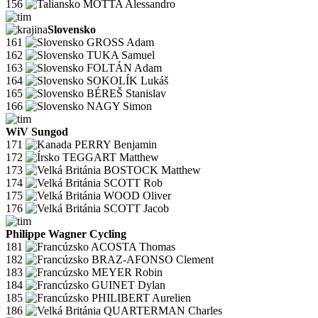
156
MOTTA Alessandro
Slovensko
161
GROSS Adam
162
TUKA Samuel
163
FOLTÁN Adam
164
SOKOLÍK Lukáš
165
BÉREŠ Stanislav
166
NAGY Simon
WiV Sungod
171
PERRY Benjamin
172
TEGGART Matthew
173
BOSTOCK Matthew
174
SCOTT Rob
175
WOOD Oliver
176
SCOTT Jacob
Philippe Wagner Cycling
181
ACOSTA Thomas
182
BRAZ-AFONSO Clement
183
MEYER Robin
184
GUINET Dylan
185
PHILIBERT Aurelien
186
QUARTERMAN Charles