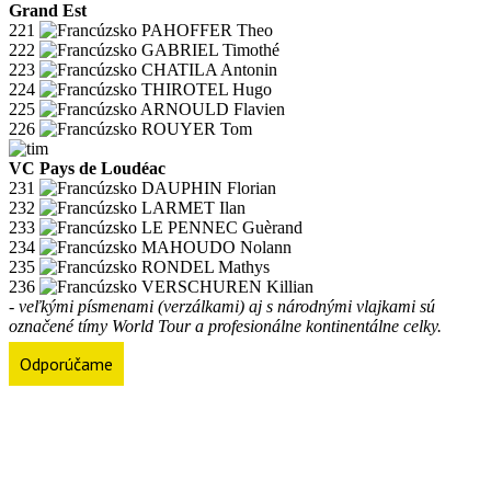
Grand Est
221
PAHOFFER Theo
222
GABRIEL Timothé
223
CHATILA Antonin
224
THIROTEL Hugo
225
ARNOULD Flavien
226
ROUYER Tom
VC Pays de Loudéac
231
DAUPHIN Florian
232
LARMET Ilan
233
LE PENNEC Guèrand
234
MAHOUDO Nolann
235
RONDEL Mathys
236
VERSCHUREN Killian
- veľkými písmenami (verzálkami) aj s národnými vlajkami sú
označené tímy World Tour a profesionálne kontinentálne celky.
Odporúčame