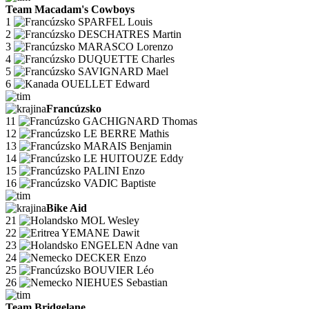
Team Macadam's Cowboys
1
SPARFEL Louis
2
DESCHATRES Martin
3
MARASCO Lorenzo
4
DUQUETTE Charles
5
SAVIGNARD Mael
6
OUELLET Edward
Francúzsko
11
GACHIGNARD Thomas
12
LE BERRE Mathis
13
MARAIS Benjamin
14
LE HUITOUZE Eddy
15
PALINI Enzo
16
VADIC Baptiste
Bike Aid
21
MOL Wesley
22
YEMANE Dawit
23
ENGELEN Adne van
24
DECKER Enzo
25
BOUVIER Léo
26
NIEHUES Sebastian
Team Bridgelane