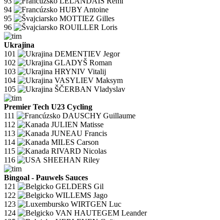
93
LELANDAIS Rémi
94
HUBY Antoine
95
MOTTIEZ Gilles
96
ROUILLER Loris
Ukrajina
101
DEMENTIEV Jegor
102
GLADYŠ Roman
103
HRYNIV Vitalij
104
VASYLIEV Maksym
105
ŠČERBAN Vladyslav
Premier Tech U23 Cycling
111
DAUSCHY Guillaume
112
JULIEN Matisse
113
JUNEAU Francis
114
MILES Carson
115
RIVARD Nicolas
116
SHEEHAN Riley
Bingoal - Pauwels Sauces
121
GELDERS Gil
122
WILLEMS Jago
123
WIRTGEN Luc
124
VAN HAUTEGEM Leander