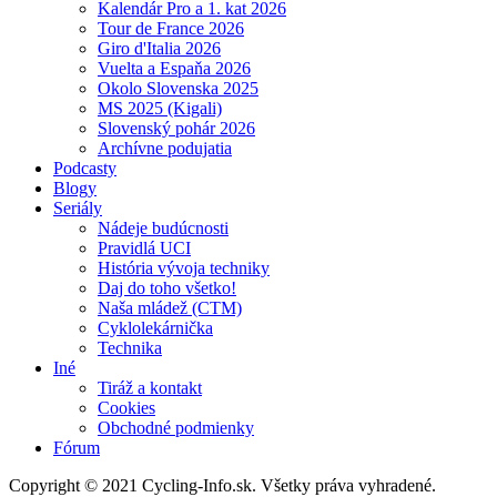
Kalendár Pro a 1. kat 2026
Tour de France 2026
Giro d'Italia 2026
Vuelta a Espaňa 2026
Okolo Slovenska 2025
MS 2025 (Kigali)
Slovenský pohár 2026
Archívne podujatia
Podcasty
Blogy
Seriály
Nádeje budúcnosti
Pravidlá UCI
História vývoja techniky
Daj do toho všetko!
Naša mládež (CTM)
Cyklolekárnička
Technika
Iné
Tiráž a kontakt
Cookies
Obchodné podmienky
Fórum
Copyright © 2021 Cycling-Info.sk. Všetky práva vyhradené.