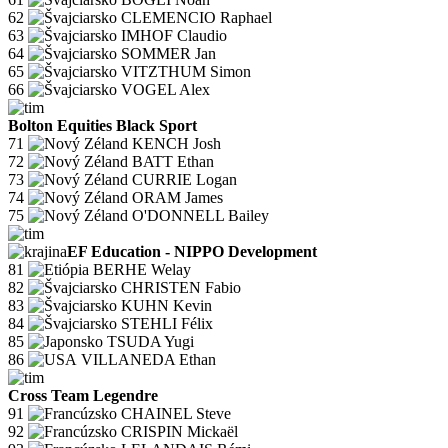
62
CLEMENCIO Raphael
63
IMHOF Claudio
64
SOMMER Jan
65
VITZTHUM Simon
66
VOGEL Alex
Bolton Equities Black Sport
71
KENCH Josh
72
BATT Ethan
73
CURRIE Logan
74
ORAM James
75
O'DONNELL Bailey
EF Education - NIPPO Development
81
BERHE Welay
82
CHRISTEN Fabio
83
KUHN Kevin
84
STEHLI Félix
85
TSUDA Yugi
86
VILLANEDA Ethan
Cross Team Legendre
91
CHAINEL Steve
92
CRISPIN Mickaël