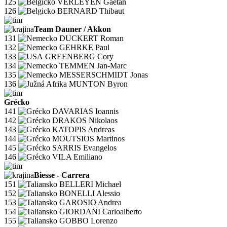
125
VERLEYEN Gaëtan
126
BERNARD Thibaut
Team Dauner / Akkon
131
DUCKERT Roman
132
GEHRKE Paul
133
GREENBERG Cory
134
TEMMEN Jan-Marc
135
MESSERSCHMIDT Jonas
136
MUNTON Byron
Grécko
141
DAVARIAS Ioannis
142
DRAKOS Nikolaos
143
KATOPIS Andreas
144
MOUTSIOS Martinos
145
SARRIS Evangelos
146
VILA Emiliano
Biesse - Carrera
151
BELLERI Michael
152
BONELLI Alessio
153
GAROSIO Andrea
154
GIORDANI Carloalberto
155
GOBBO Lorenzo