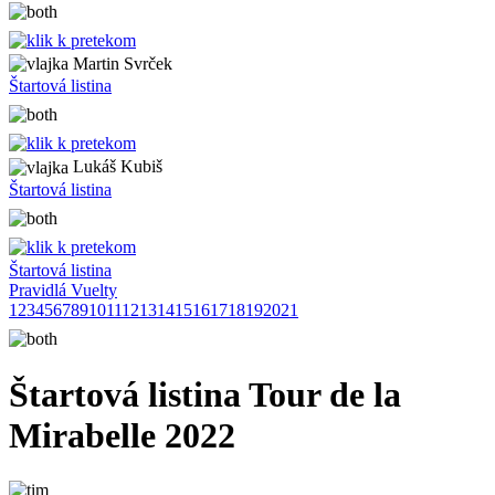
Martin Svrček
Štartová listina
Lukáš Kubiš
Štartová listina
Štartová listina
Pravidlá Vuelty
1
2
3
4
5
6
7
8
9
10
11
12
13
14
15
16
17
18
19
20
21
Štartová listina Tour de la
Mirabelle 2022