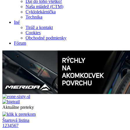
Daj do toho všetko!
Naša mládež (CTM)
Cyklolekárnička
Technika
Iné
Tiráž a kontakt
Cookies
Obchodné podmienky
Fórum
Aktuálne preteky
Štartová listina
1
2
3
4
5
6
7