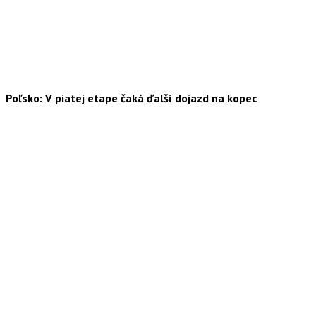
Poľsko: V piatej etape čaká ďalší dojazd na kopec