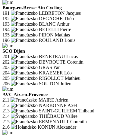
Bourg-en-Bresse Ain Cycling
191
LEBRETON Jacques
192
DEGACHE Théo
193
BLANC Arthur
194
BETELLI Pierre
195
PIRON Mathias
196
ROULAND Louis
SCO Dijon
201
BENETEAU Lucas
202
DEVROUTE Corentin
203
GRAS Yan
204
KRAEMER Léo
205
RIGOLLOT Mathieu
206
SOUTON Julien
AVC Aix-en-Provence
211
MAIRE Adrien
212
NARBONNE Axel
213
SAINT-GUILHEM Thibaud
214
THIÉBAUD Valère
215
ERMENAULT Corentin
216
KONIJN Alexander