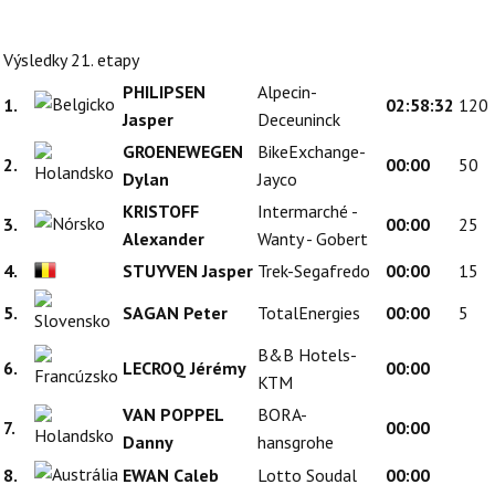
Výsledky 21. etapy
PHILIPSEN
Alpecin-
1.
02:58:32
120
Jasper
Deceuninck
GROENEWEGEN
BikeExchange-
2.
00:00
50
Dylan
Jayco
KRISTOFF
Intermarché -
3.
00:00
25
Alexander
Wanty - Gobert
4.
STUYVEN Jasper
Trek-Segafredo
00:00
15
5.
SAGAN Peter
TotalEnergies
00:00
5
B&B Hotels-
6.
LECROQ Jérémy
00:00
KTM
VAN POPPEL
BORA-
7.
00:00
Danny
hansgrohe
8.
EWAN Caleb
Lotto Soudal
00:00