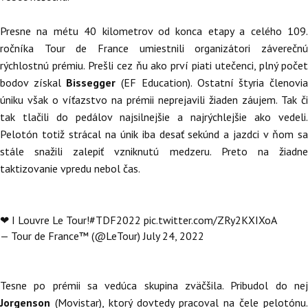
Presne na métu 40 kilometrov od konca etapy a celého 109.
ročníka Tour de France umiestnili organizátori záverečnú
rýchlostnú prémiu. Prešli cez ňu ako prví piati utečenci, plný počet
bodov získal
Bissegger
(EF Education). Ostatní štyria členovi
úniku však o víťazstvo na prémii neprejavili žiaden záujem. Tak či
tak tlačili do pedálov najsilnejšie a najrýchlejšie ako vedeli.
Pelotón totiž strácal na únik iba desať sekúnd a jazdci v ňom sa
stále snažili zalepiť vzniknutú medzeru. Preto na žiadne
taktizovanie vpredu nebol čas.
❤ I Louvre Le Tour!
#TDF2022
pic.twitter.com/ZRy2KXIXoA
— Tour de France™ (@LeTour)
July 24, 2022
Tesne po prémii sa vedúca skupina zväčšila. Pribudol do nej
Jorgenson
(Movistar), ktorý dovtedy pracoval na čele pelotónu.