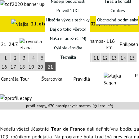
Nádeje budúcnosti
Tiráž a kontakt
Pravidlá UCI
Cookies
História vývoja techniky
Obchodné podmienky
21. etapa Tour de France 2022
, nedeľa 24. júla
Daj do toho všetko!
FÓRUM
Naša mládež (CTM)
Paríž > Champs-
116
21.
24.7.
Philipsen
Élysées
km
Cyklolekárnička
Technika
1
2
3
4
5
6
7
8
9
10
11
12
13
14
15
16
17
18
19
20
21
P.
Centrála Tour
Štartovka
Pravidlá
Sagan
profil etapy, 670 nastúpaných metrov (© letour.fr)
Nedeľu všetci účastníci
Tour de France
dali definitívnu bodku z
109. ročníkom podujatia. Na programe bola tradičná previerka na