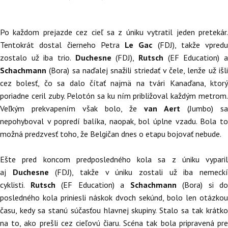
Po každom prejazde cez cieľ sa z úniku vytratil jeden pretekár.
Tentokrát dostal čierneho Petra
Le Gac
(FDJ), takže vpredu
zostalo už iba trio.
Duchesne
(FDJ),
Rutsch
(EF Education) 
Schachmann
(Bora) sa naďalej snažili striedať v čele, lenže už išli
cez bolesť, čo sa dalo čítať najmä na tvári Kanaďana, ktorý
poriadne ceril zuby. Pelotón sa ku ním približoval každým metrom.
Veľkým prekvapením však bolo, že
van Aert
(Jumbo) sa
nepohyboval v popredí balíka, naopak, bol úplne vzadu. Bola to
možná predzvesť toho, že Belgičan dnes o etapu bojovať nebude.
Ešte pred koncom predposledného kola sa z úniku vyparil
aj
Duchesne
(FDJ), takže v úniku zostali už iba nemeck
cyklisti.
Rutsch
(EF Education) a
Schachmann
(Bora) si do
posledného kola priniesli náskok dvoch sekúnd, bolo len otázkou
času, kedy sa stanú súčasťou hlavnej skupiny. Stalo sa tak krátko
na to, ako prešli cez cieľovú čiaru. Scéna tak bola pripravená pre