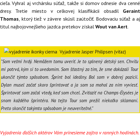
cieľa. Vyhral aj vrchársku súťaž, takže si domov odnesie dva cenné
dresy. Tretie miesto v celkovej klasifikácii obsadil
Geraint
Thomas
, ktorý tiež v závere skúsil zaútočiť. Bodovaciu súťaž a aj
titul najbojovnejšieho jazdca pretekov získal
Wout van Aert
.
Vyjadrenie Jasper Philipsen (víťaz)
"Som veľmi hrdý. Nemôžem tomu uveriť. Je to splnený detský sen. Chvíľu
mi potrvá, kým si to uvedomím. Som šťastný za tím, že sme dokázali Tour
ukončiť týmto spôsobom. Šprint bol ideálny. Bol som v dobrej pozícii.
Dylan musel začať skoro šprintovať a ja som sa mohol za ním vyviesť.
Šprintovať som začal vtedy, keď som chcel. Zvíťaziť na Champs-Élysées je
snom každého šprintéra. Na tejto Tour som prežil niekoľko sklamaní.
Preto skončiť takýmto spôsobom je neuveriteľné."
Vyjadrenia ďalších aktérov Vám prinesieme zajtra v ranných hodinách.