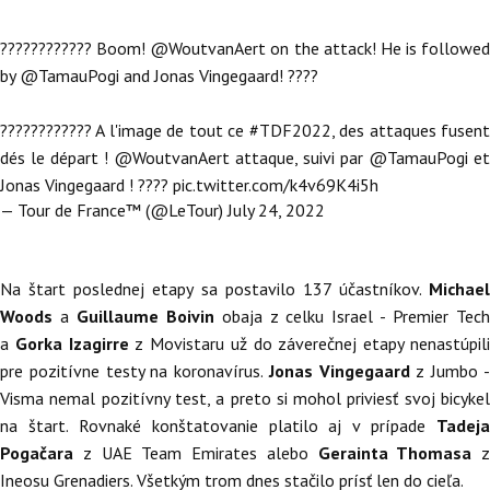
???????????? Boom!
@WoutvanAert
on the attack! He is followed
by
@TamauPogi
and Jonas Vingegaard! ????
???????????? A l'image de tout ce
#TDF2022
, des attaques fusen
dés le départ !
@WoutvanAert
attaque, suivi par
@TamauPogi
et
Jonas Vingegaard ! ????
pic.twitter.com/k4v69K4i5h
— Tour de France™ (@LeTour)
July 24, 2022
Na štart poslednej etapy sa postavilo 137 účastníkov.
Michael
Woods
a
Guillaume Boivin
obaja z celku Israel - Premier Tec
a
Gorka Izagirre
z Movistaru už do záverečnej etapy nenastúpil
pre pozitívne testy na koronavírus.
Jonas Vingegaard
z Jumbo 
Visma nemal pozitívny test, a preto si mohol priviesť svoj bicykel
na štart. Rovnaké konštatovanie platilo aj v prípade
Tadeja
Pogačara
z UAE Team Emirates alebo
Gerainta Thomasa
z
Ineosu Grenadiers. Všetkým trom dnes stačilo prísť len do cieľa.