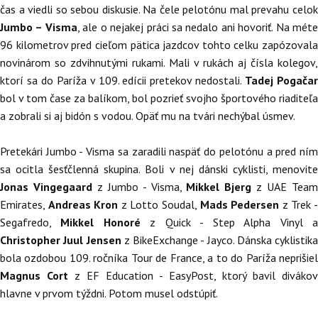
čas a viedli so sebou diskusie. Na čele pelotónu mal prevahu celok
Jumbo – Visma
, ale o nejakej práci sa nedalo ani hovoriť. Na mét
96 kilometrov pred cieľom pätica jazdcov tohto celku zapózovala
novinárom so zdvihnutými rukami. Mali v rukách aj čísla kolegov,
ktorí sa do Paríža v 109. edícii pretekov nedostali.
Tadej Pogača
bol v tom čase za balíkom, bol pozrieť svojho športového riaditeľa
a zobrali si aj bidón s vodou. Opäť mu na tvári nechýbal úsmev.
Pretekári Jumbo - Visma sa zaradili naspäť do pelotónu a pred ním
sa ocitla šesťčlenná skupina. Boli v nej dánski cyklisti, menovite
Jonas Vingegaard
z Jumbo - Visma,
Mikkel Bjerg
z UAE Tea
Emirates,
Andreas Kron
z Lotto Soudal,
Mads Pedersen
z Trek 
Segafredo,
Mikkel Honoré
z Quick - Step Alpha Vinyl 
Christopher Juul Jensen
z BikeExchange - Jayco. Dánska cyklistika
bola ozdobou 109. ročníka Tour de France, a to do Paríža neprišiel
Magnus Cort
z EF Education - EasyPost, ktorý bavil divákov
hlavne v prvom týždni. Potom musel odstúpiť.