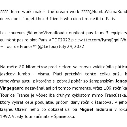
???? Team work makes the dream work ????
@JumboVismaRoad
riders don't forget their 3 friends who didn't make it to Paris.
Les coureurs
@JumboVismaRoad
n'oublient pas leurs 3 équipier
qui n'ont pas rejoint Paris.
#TDF2022
pic.twitter.com/lymqEgnHVh
— Tour de France™ (@LeTour)
July 24, 2022
Na méte 80 kilometrov pred cieľom sa znovu zviditeľnila pätica
jazdcov Jumbo - Visma. Piati pretekári tohto celku prišli k
tímovému autu, z ktorého si zobrali pohár so šampanským.
Jonas
Vingegaard
nezaváhal ani pri tomto momente. Víťaz 109. ročníka
Tour de France je vôbec iba druhým cyklistom mimo Francúzska,
ktorý vyhral celé podujatie, pričom daný ročník štartoval v jeho
krajine. Okrem neho to dokázal už iba
Miguel Induráin
v rok
1992. Vtedy Tour začínala v Španielsku.