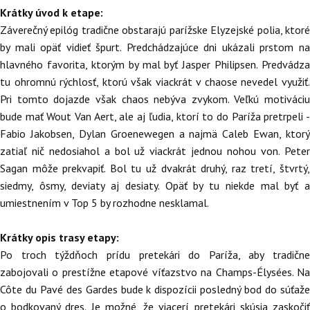
Krátky úvod k etape:
Záverečný epilóg tradične obstarajú parížske Elyzejské polia, ktoré
by mali opäť vidieť špurt. Predchádzajúce dni ukázali prstom na
hlavného favorita, ktorým by mal byť Jasper Philipsen. Predvádza
tu ohromnú rýchlosť, ktorú však viackrát v chaose nevedel využiť.
Pri tomto dojazde však chaos nebýva zvykom. Veľkú motiváciu
bude mať Wout Van Aert, ale aj ľudia, ktorí to do Paríža pretrpeli -
Fabio Jakobsen, Dylan Groenewegen a najmä Caleb Ewan, ktorý
zatiaľ nič nedosiahol a bol už viackrát jednou nohou von. Peter
Sagan môže prekvapiť. Bol tu už dvakrát druhý, raz tretí, štvrtý,
siedmy, ôsmy, deviaty aj desiaty. Opäť by tu niekde mal byť a
umiestnením v Top 5 by rozhodne nesklamal.
Krátky opis trasy etapy:
Po troch týždňoch prídu pretekári do Paríža, aby tradične
zabojovali o prestížne etapové víťazstvo na Champs-Élysées. Na
Côte du Pavé des Gardes bude k dispozícii posledný bod do súťaže
o bodkovaný dres. Je možné, že viacerí pretekári skúsia zaskočiť