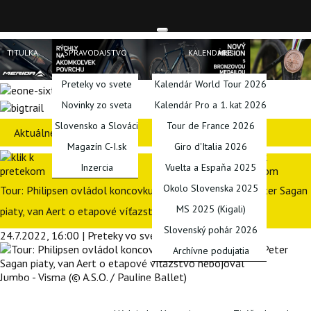
TITULKA
SPRAVODAJSTVO
KALENDÁRE
Preteky vo svete
Kalendár World Tour 2026
Novinky zo sveta
Kalendár Pro a 1. kat 2026
Slovensko a Slováci
Tour de France 2026
Aktuálne preteky
Magazín C-I.sk
Giro d'Italia 2026
Inzercia
Vuelta a Espaňa 2025
Okolo Slovenska 2025
Tour: Philipsen ovládol koncovku na Champs-Élysées, Peter Sagan
MS 2025 (Kigali)
piaty, van Aert o etapové víťazstvo nebojoval
Slovenský pohár 2026
24.7.2022, 16:00 | Preteky vo svete | Juraj Janoťák
Archívne podujatia
Jumbo - Visma (© A.S.O. / Pauline Ballet)
PODCASTY
BLOGY
SERIÁLY
INÉ