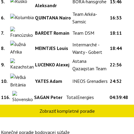
5.
BORA-hansgrohe
15:46
Aleksandr
Team Arkéa-
6.
QUINTANA Nairo
16:33
Samsic
7.
BARDET Romain
Team DSM
18:11
Intermarché -
8.
MEINTJES Louis
18:44
Wanty - Gobert
Astana
9.
LUCENKO Alexej
22:56
Qazaqstan Team
10.
YATES Adam
INEOS Grenadiers
24:52
116.
SAGAN Peter
TotalEnergies
04:39:48
Zobraziť kompletné poradie
Konečné poradie bodovacej súťaže