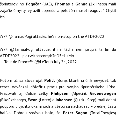
šprintérov, no
Pogačar
(UAE),
Thomas
a
Ganna
(2x Ineos) mal
zajačie úmysly, vyrazili dopredu a pelotón musel reagovať. Chytil
ich.
????
@TamauPogi
attacks, he's non-stop on the
#TDF2022
!
????
@TamauPogi
attaque, il ne lâche rien jusqu'à la fin d
#TDF2022
!
pic.twitter.com/b7nO5eHsMo
— Tour de France™ (@LeTour)
July 24, 2022
Potom už sa slova ujal
Politt
(Bora), ktorému únik nevyšiel, tak
teraz odvádzal dôležitú prácu pre svojho šprintérskeho lídra.
Pracovali aj ďalšie celky.
Philipsen
(Alpecin),
Groenewegen
(BikeExchange),
Ewan
(Lotto) a
Jakobsen
(Quick - Step) mali dobr
podporu v týchto okamihoch a všetci sa nachádzali v prednej časti
balíka. Dobrou správou bolo, že
Peter Sagan
(TotalEnergies