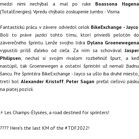
medzi nimi nechýbal a mal po ruke
Boassona Hagena
(TotalEnergies). Vpredu chýbalo zoskupenie Jumbo - Visma.
Fantastickú prácu v závere odviedol celok
BikeExchange - Jayco
.
Boli to práve jazdci tohto tímu, ktorí priviedli pelotón do
záverečného šprintu. Lenže svojho lídra
Dylana Groenewegena
vypustili príliš ďaleko od cieľa. Za ním sa schovával
Jasper
Philipsen
, nechal si svojim rivalom rozbehnúť špurt, a keď
nastúpil, tak Groenewegen a ostatní šprintéri už nemali žiadnu
šancu. Pre šprintéra BikeExchange - Jayco sa ušlo iba druhé miesto,
tretí bol
Alexander Kristoff
.
Peter Sagan
preťal cieľovú pásku
na piatej pozícii.
⚡ Les Champs-Élysées, a road destined for sprinters!
???? Here's the last KM of the
#TDF2022
!