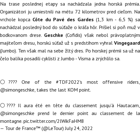
Na trase poslednej etapy sa nachádzala jedna horská prémia.
Organizátori ju umiestnili na métu 72 kilometrov pred cieľom. Na
vrchole kopca
Côte du Pavé des Gardes
(1,3 km - 6,5 %) s
nachádzal posledný bod do súťaže o kráľa hôr. Prišiel si poň muž v
bodkovanom drese.
Geschke
(Cofidis) však nebol právoplatným
majiteľom dresu, horskú súťaž už s predstihom vyhral
Vingegaard
(Jumbo). Ten však mal na sebe žltý dres. Po horskej prémii sa už na
čelo balíka posadili cyklisti z Jumbo - Visma a zrýchlilo sa.
⚪???? One of the
#TDF2022
's most offensive riders,
@simongeschke
, takes the last KOM point.
⚪???? Il aura été en tête du classement jusqu'à Hautacam,
@simongeschke
prend le dernier point au classement de la
montagne.
pic.twitter.com/2lWikFaHM8
— Tour de France™ (@LeTour)
July 24, 2022