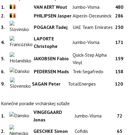
1.
VAN AERT Wout
Jumbo-Visma
480
2.
PHILIPSEN Jasper
Alpecin-Deceuninck
286
3.
POGACAR Tadej
UAE Team Emirates
250
LAPORTE
4.
Jumbo-Visma
171
Christophe
Quick-Step Alpha
5.
JAKOBSEN Fabio
159
Vinyl
6.
PEDERSEN Mads
Trek-Segafredo
158
9.
SAGAN Peter
TotalEnergies
120
Konečné poradie vrchárskej súťaže
VINGEGAARD
1.
Jumbo-Visma
72
Jonas
2.
GESCHKE Simon
Cofidis
65