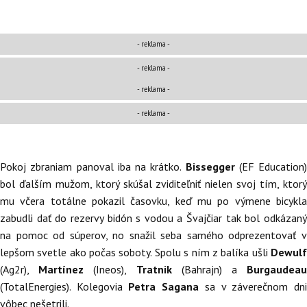
- reklama -
-
reklama
-
- reklama -
-
reklama
-
Pokoj zbraniam panoval iba na krátko.
Bissegger
(EF Education)
bol ďalším mužom, ktorý skúšal zviditeľniť nielen svoj tím, ktorý
mu včera totálne pokazil časovku, keď mu po výmene bicykla
zabudli dať do rezervy bidón s vodou a Švajčiar tak bol odkázaný
na pomoc od súperov, no snažil seba samého odprezentovať v
lepšom svetle ako počas soboty. Spolu s ním z balíka ušli
Dewulf
(Ag2r),
Martínez
(Ineos),
Tratnik
(Bahrajn) a
Burgaudea
(TotalEnergies). Kolegovia
Petra Sagana
sa v záverečnom dn
vôbec nešetrili.