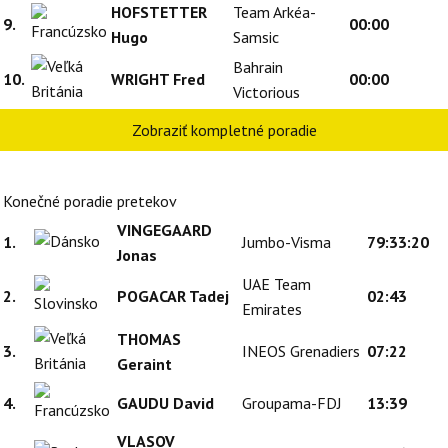
HOFSTETTER
Team Arkéa-
9.
00:00
Hugo
Samsic
Bahrain
10.
WRIGHT Fred
00:00
Victorious
Zobraziť kompletné poradie
Konečné poradie pretekov
VINGEGAARD
1.
Jumbo-Visma
79:33:20
Jonas
UAE Team
2.
POGACAR Tadej
02:43
Emirates
THOMAS
3.
INEOS Grenadiers
07:22
Geraint
4.
GAUDU David
Groupama-FDJ
13:39
VLASOV