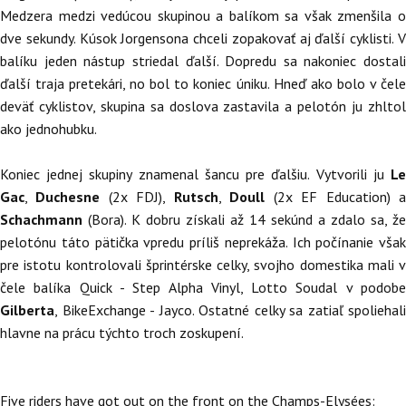
Medzera medzi vedúcou skupinou a balíkom sa však zmenšila o
dve sekundy. Kúsok Jorgensona chceli zopakovať aj ďalší cyklisti. V
balíku jeden nástup striedal ďalší. Dopredu sa nakoniec dostali
ďalší traja pretekári, no bol to koniec úniku. Hneď ako bolo v čele
deväť cyklistov, skupina sa doslova zastavila a pelotón ju zhltol
ako jednohubku.
Koniec jednej skupiny znamenal šancu pre ďalšiu. Vytvorili ju
Le
Gac
,
Duchesne
(2x FDJ),
Rutsch
,
Doull
(2x EF Education) 
Schachmann
(Bora). K dobru získali až 14 sekúnd a zdalo sa, že
pelotónu táto pätička vpredu príliš neprekáža. Ich počínanie však
pre istotu kontrolovali šprintérske celky, svojho domestika mali v
čele balíka Quick - Step Alpha Vinyl, Lotto Soudal v podobe
Gilberta
, BikeExchange - Jayco. Ostatné celky sa zatiaľ spoliehali
hlavne na prácu týchto troch zoskupení.
Five riders have got out on the front on the Champs-Elysées: