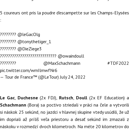
5 coureurs ont pris la poudre d'escampette sur les Champs-Elysées
:
????????
@leGacOlg
????????
@tonythetiger_1
????????
@DieZiege3
????????????????????????????
@owaindoull
????????
@MaxSchachmann
#TDF2022
pic.twitter.com/wmIlmwfNr6
— Tour de France™ (@LeTour)
July 24, 2022
Le Gac
,
Duchesne
(2x FDJ),
Rutsch
,
Doull
(2x EF Education) 
Schachmann
(Bora) sa poctivo striedali v práci na čele a vytvorili
si náskok 25 sekúnd, no jazdci v hlavnej skupine vtedy usúdili, že už
im dopriali až príliš veľa priestoru a desať sekúnd im zmazali z
náskoku v rozmedzí dvoch kilometroch. Na méte 20 kilometrov do