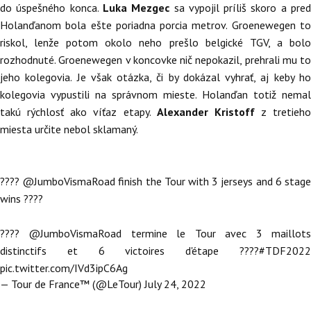
do úspešného konca.
Luka Mezgec
sa vypojil príliš skoro a pre
Holanďanom bola ešte poriadna porcia metrov. Groenewegen to
riskol, lenže potom okolo neho prešlo belgické TGV, a bolo
rozhodnuté. Groenewegen v koncovke nič nepokazil, prehrali mu to
jeho kolegovia. Je však otázka, či by dokázal vyhrať, aj keby ho
kolegovia vypustili na správnom mieste. Holanďan totiž nemal
takú rýchlosť ako víťaz etapy.
Alexander Kristoff
z tretieho
miesta určite nebol sklamaný.
????
@JumboVismaRoad
finish the Tour with 3 jerseys and 6 stag
wins ????
????
@JumboVismaRoad
termine le Tour avec 3 maillot
distinctifs et 6 victoires d'étape ????
#TDF2022
pic.twitter.com/IVd3ipC6Ag
— Tour de France™ (@LeTour)
July 24, 2022