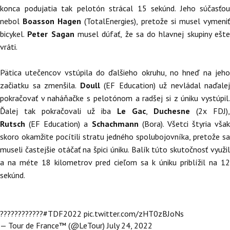
konca podujatia tak pelotón strácal 15 sekúnd. Jeho súčasťou
nebol
Boasson Hagen
(TotalEnergies), pretože si musel vymeni
bicykel.
Peter Sagan
musel dúfať, že sa do hlavnej skupiny ešt
vráti.
Pätica utečencov vstúpila do ďalšieho okruhu, no hneď na jeho
začiatku sa zmenšila.
Doull
(EF Education) už nevládal naďalej
pokračovať v naháňačke s pelotónom a radšej si z úniku vystúpil.
Ďalej tak pokračovali už iba
Le Gac
,
Duchesne
(2x FDJ),
Rutsch
(EF Education) a
Schachmann
(Bora). Všetci štyria však
skoro okamžite pocítili stratu jedného spolubojovníka, pretože sa
museli častejšie otáčať na špici úniku. Balík túto skutočnosť využil
a na méte 18 kilometrov pred cieľom sa k úniku priblížil na 12
sekúnd.
????????????
#TDF2022
pic.twitter.com/zHT0zBJoNs
— Tour de France™ (@LeTour)
July 24, 2022