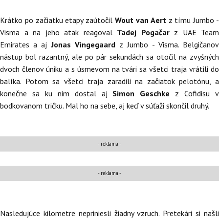
Krátko po začiatku etapy zaútočil
Wout van Aert
z tímu Jumbo 
Visma a na jeho atak reagoval
Tadej Pogačar
z UAE Team
Emirates a aj
Jonas Vingegaard
z Jumbo - Visma. Belgičano
nástup bol razantný, ale po pár sekundách sa otočil na zvyšných
dvoch členov úniku a s úsmevom na tvári sa všetci traja vrátili do
balíka. Potom sa všetci traja zaradili na začiatok pelotónu, a
konečne sa ku nim dostal aj
Simon Geschke
z Cofidisu 
bodkovanom tričku. Mal ho na sebe, aj keď v súťaži skončil druhý.
- reklama -
- reklama -
Nasledujúce kilometre nepriniesli žiadny vzruch. Pretekári si našli