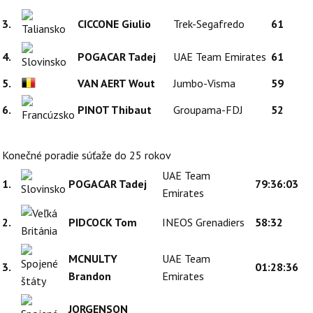
3.
CICCONE Giulio
Trek-Segafredo
61
4.
POGACAR Tadej
UAE Team Emirates
61
5.
VAN AERT Wout
Jumbo-Visma
59
6.
PINOT Thibaut
Groupama-FDJ
52
Konečné poradie súťaže do 25 rokov
UAE Team
1.
POGACAR Tadej
79:36:03
Emirates
2.
PIDCOCK Tom
INEOS Grenadiers
58:32
MCNULTY
UAE Team
3.
01:28:36
Brandon
Emirates
JORGENSON