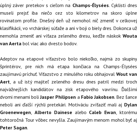
úplný záver pretekov s cieľom na
Champs-Élysées
. Cyklisti dnes
museli prejsť iba niečo cez sto kilometrov na skoro úplne
rovinatom profile. Dnešný deň už nemohol nič zmeniť v celkovej
klasifikácii, vo vrchárskej súťaže a ani v boji o biely dres. Dokonca už
nemohla zmeniť ani víťaza zeleného dresu, keďže náskok
Wouta
van Aerta
bol viac ako dvesto bodov.
Adeptov na etapové víťazstvo bolo niekoľko, najmä zo skupiny
šprintérov, pre nich má etapa končiaca na Champs-Élysées
zaujímavú príchuť. Víťazstvo z minulého roku obhajoval
Wout van
Aert
, a už istý majiteľ zeleného dresu dnes patril medzi troch
najvážnejších kandidátov na zisk etapového vavrínu. Ďalšími
dvomi menami boli
Jasper Philipsen
a
Fabio Jakobsen
. Bez šanc
neboli ani ďalší rýchli pretekári. Motiváciu zvíťaziť mali aj
Dylan
Groenewegen
,
Alberto Dainese
alebo
Caleb Ewan
, ktorém
tohtoročná Tour vôbec nevyšla. Zaujímavým menom mohol byť aj
Peter Sagan
.