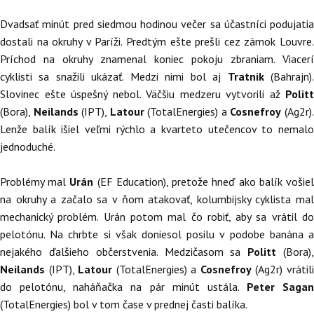
Dvadsať minút pred siedmou hodinou večer sa účastníci podujatia
dostali na okruhy v Paríži. Predtým ešte prešli cez zámok Louvre.
Príchod na okruhy znamenal koniec pokoju zbraniam. Viacerí
cyklisti sa snažili ukázať. Medzi nimi bol aj
Tratnik
(Bahrajn)
Slovinec ešte úspešný nebol. Väčšiu medzeru vytvorili až
Politt
(Bora),
Neilands
(IPT),
Latour
(TotalEnergies) a
Cosnefroy
(Ag2r)
Lenže balík išiel veľmi rýchlo a kvarteto utečencov to nemalo
jednoduché.
Problémy mal
Urán
(EF Education), pretože hneď ako balík vošie
na okruhy a začalo sa v ňom atakovať, kolumbijsky cyklista mal
mechanický problém. Urán potom mal čo robiť, aby sa vrátil do
pelotónu. Na chrbte si však doniesol posilu v podobe banána a
nejakého ďalšieho občerstvenia. Medzičasom sa
Politt
(Bora)
Neilands
(IPT),
Latour
(TotalEnergies) a
Cosnefroy
(Ag2r) vrátil
do pelotónu, naháňačka na pár minút ustála.
Peter Sagan
(TotalEnergies) bol v tom čase v prednej časti balíka.