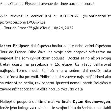
⚡ Les Champs-Élysées, l'avenue destinée aux sprinteurs !
???? Revivez le dernier KM du
#TDF2022
!
@Continental_fr
pic.twitter.com/1VCGjwiiZe
— Tour de France™ (@LeTour)
July 24, 2022
Jasper Philipsen
dal úspešnú bodku za pre neho veľmi úspešno
Tour de France. Dlho čakal na svoje prvé etapové víťazstvo na
najprestížnejšom cyklistickom podujatí. Dočkal sa ho až pri svojej
tretej účasti na pretekoch v 15. etape. Už vtedy deklaroval
najlepšiu formu medzi šprintérmi a o sedem dní neskôr túto
skutočnosť iba potvrdil. Philipsen bol v závere najsilnejší. Hneď ako
sa zdvihol zo sedla, tak ostatní šprintéri nemali nárok. Belgičan v
závere nič nepodcenil, a ešte hodil bicykel do cieľa.
Najlepšiu podporu od tímu mal vo finále
Dylan Groenewegen
,
lenže jeho kolegovia rozbehnutie svojho lídra do šprintu nedotiahli