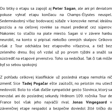
Do bitky o etapu sa zapojil aj
Peter Sagan
, ale ani pri deviatom
pokuse vyhrať etapu končiacu na Champs-Élysées neuspel.
Sedemnásobný víťaz bodovacej súťaže v koncovke nemal ideálnu
pozíciu a na cieľovej rovinke sa musel predierať cez súperov.
Nakoniec to stačilo na piate miesto. Sagan si v závere hanbu
neurobil, na konto si pripísal niekoľko cenných skalpov. Celkovo
však z Tour odchádza bez etapového víťazstva, a tiež bez
zeleného dresu. Boj oň vzdal už po prvom týždni a snažil sa
sústrediť na etapové prvenstvo. Toho sa nedočkal. Tak či tak môže
byť so sebou spokojný.
Z pohľadu celkovej klasifikácie už posledná etapa nemohla nič
zmeniť. Síce
Tadej Pogačar
ešte zaútočil, no pelotón mu utiec
nedovolil. Bolo to však ďalšie sympatické gesto Slovinca, ktorý sa
nevzdal ani do poslednej sekundy. Hrdinom 109. ročníka Tour de
France bol však jeho najväčší rival.
Jonas Vingegaard
v
záverečnej etape nespadol a bezpečne doviedol žlté tričko do