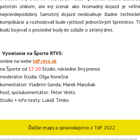
pelotón únikom, ale iný scenár ako hromadný dojazd je veľmi
nepravdepodobný. Samotný dojazd neobsahuje žiadne technické
komplikácie a rozhodovať bude rýchlosť jednotlivých šprintérov. Tí
budú bojovať o posledné body do súťaže o zelený dres.
Vysielanie na Športe RTVS:
online na webe
tdf.rtvs.sk
na Športe od
17:20
štúdio, následne živý prenos
moderátor štúdia: Oľga Konečná
komentátori: Vladimír Genda, Marek Marušiak
hosť, spolukomentátor: Peter Velits
štúdio + info texty: Lukáš Timko
Ďalšie etapy a spravodajstvo z TdF 2022