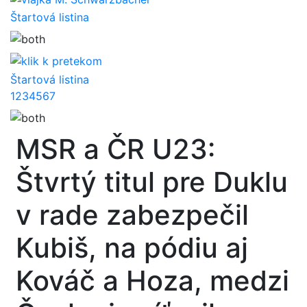
Štartová listina
Štartová listina
1
2
3
4
5
6
7
MSR a ČR U23:
Štvrtý titul pre Duklu
v rade zabezpečil
Kubiš, na pódiu aj
Kováč a Hoza, medzi