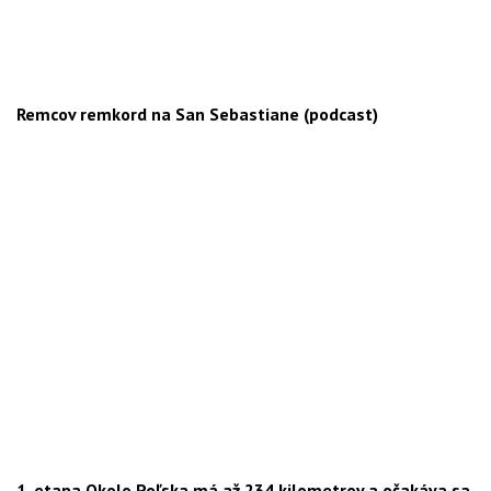
Remcov remkord na San Sebastiane (podcast)
1. etapa Okolo Poľska má až 234 kilometrov a očakáva sa