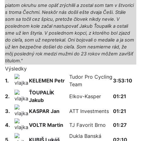
piatom okruhu sme opäť zrýchlili a zostal som tam v štvorici
s troma Čechmi. Neskôr nás došli ešte dvaja Češi. Stále
som sa točil cez špicu, pretože človek nikdy nevie. V
poslednom kole začal nastupovať Jakub Ťoupalík a ostali
sme už len štyria. V poslednom kopci, z ktorého bol zjazd
do cieľa, som už nepretekal. Oni bojovali o medaile a ja som
už len bezpečne došiel do cieľa. Som nesmierne rád, že
môj posledný rok medzi mužmi do 23 rokov môžem zavŕšiť
titulom."
Výsledky
Tudor Pro Cycling
1.
KELEMEN Petr
3:53:10
Team
ŤOUPALÍK
2.
Elkov-Kasper
01:21
Jakub
3.
KASPAR Jan
ATT Investments
01:21
4.
VOLTR Martin
TJ Favorit Brno
01:27
Dukla Banská
5.
KUBIŠ Lukáš
02:10