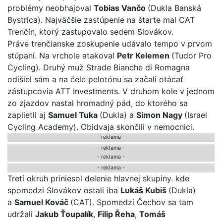
problémy neobhajoval
Tobias Vančo
(Dukla Banská
Bystrica). Najväčšie zastúpenie na štarte mal CAT
Trenčín, ktorý zastupovalo sedem Slovákov.
Práve trenčianske zoskupenie udávalo tempo v prvom
stúpaní. Na vrchole atakoval
Petr Kelemen
(Tudor Pro
Cycling). Druhý muž Strade Bianche di Romagna
odišiel sám a na čele pelotónu sa začali otácať
zástupcovia ATT Investments. V druhom kole v jednom
zo zjazdov nastal hromadný pád, do ktorého sa
zaplietli aj
Samuel Tuka
(Dukla) a
Simon Nagy
(Israel
Cycling Academy). Obidvaja skončili v nemocnici.
- reklama -
-
reklama
-
- reklama -
-
reklama
-
Tretí okruh priniesol delenie hlavnej skupiny. kde
spomedzi Slovákov ostali iba
Lukáš Kubiš
(Dukla)
a
Samuel Kováč
(CAT). Spomedzi Čechov sa tam
udržali
Jakub Ťoupalík
,
Filip Řeha
,
Tomáš