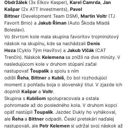
Obdržálek
(3x Elkov Kasper),
Karel Camrda
,
Jan
Kašpar
(2x ATT Investments),
Pavel
Bittner
(Development Team DSM),
Martin Voltr
(TJ
Favorit Brno) a
Jakub Říman
(Auto Škoda Mladá
Boleslav).
Vo štvrtom kole mala skupina favoritov trojminútový
náskok na skupínu, kde sa nachádzali
Denis
Hoza
(Cyklo Tým Havířov) a
J
akub Vlčák
(CAT
Trenčín). Náskok
Kelemena
sa znížil na dve minúty. V
nasledujúcom kole v druhom stúpaní začal
nastupovať
Ťoupalík
a spolu s ním
odišli
Řeha
,
Bittner
a
Kubiš
, čo bol rozhodujúci
moment z pohľadu boja o slovenský titul. V zjazde ich
doplnili
Kašpar
a
Voltr
.
Skupina s
Kubišom
spolupracovala a ostala
pohromade až do posledného kola. V druhom kopci
opäť nastúpil
Ťoupalík
. Jazdec Dukly ho vyhákoval,
ale
Řeha
a
Bittner
odpadli. Českí pretekári naďalej
nastupovali, ale
Petr Kelemen
si udržal svoj náskok až