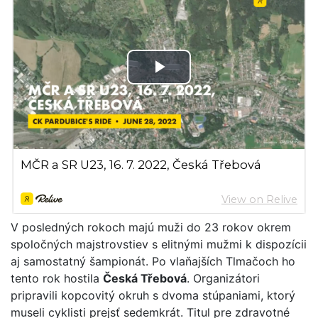
V posledných rokoch majú muži do 23 rokov okrem
spoločných majstrovstiev s elitnými mužmi k dispozícii
aj samostatný šampionát. Po vlaňajších Tlmačoch ho
tento rok hostila
Česká Třebová
. Organizátori
pripravili kopcovitý okruh s dvoma stúpaniami, ktorý
museli cyklisti prejsť sedemkrát. Titul pre zdravotné