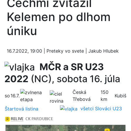
Čechmi zvíťazil
Kelemen po dlhom
úniku
16.7.2022, 19:00 | Preteky vo svete | Jakub Hlubek
MČR a SR U23
2022
(NC), sobota 16. júla
Česká
150
so
16.7.
Kubiš
Třebová
km
všetci Slováci U23
Štartová listina