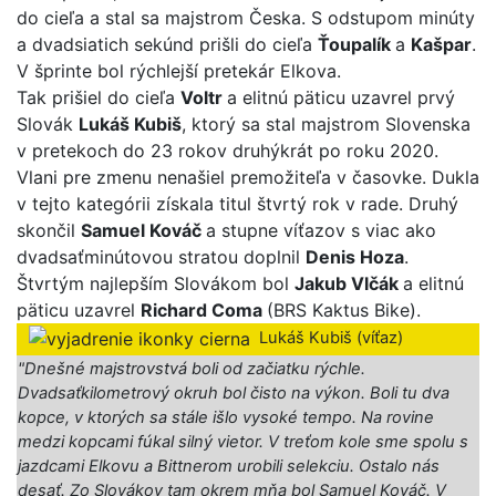
do cieľa a stal sa majstrom Česka. S odstupom minúty
a dvadsiatich sekúnd prišli do cieľa
Ťoupalík
a
Kašpar
.
V šprinte bol rýchlejší pretekár Elkova.
Tak prišiel do cieľa
Voltr
a elitnú päticu uzavrel prvý
Slovák
Lukáš Kubiš
, ktorý sa stal majstrom Slovenska
v pretekoch do 23 rokov druhýkrát po roku 2020.
Vlani pre zmenu nenašiel premožiteľa v časovke. Dukla
v tejto kategórii získala titul štvrtý rok v rade. Druhý
skončil
Samuel Kováč
a stupne víťazov s viac ako
dvadsaťminútovou stratou doplnil
Denis Hoza
.
Štvrtým najlepším Slovákom bol
Jakub Vlčák
a elitnú
päticu uzavrel
Richard Coma
(BRS Kaktus Bike).
Lukáš Kubiš (víťaz)
"Dnešné majstrovstvá boli od začiatku rýchle.
Dvadsaťkilometrový okruh bol čisto na výkon. Boli tu dva
kopce, v ktorých sa stále išlo vysoké tempo. Na rovine
medzi kopcami fúkal silný vietor. V treťom kole sme spolu s
jazdcami Elkovu a Bittnerom urobili selekciu. Ostalo nás
desať. Zo Slovákov tam okrem mňa bol Samuel Kováč. V