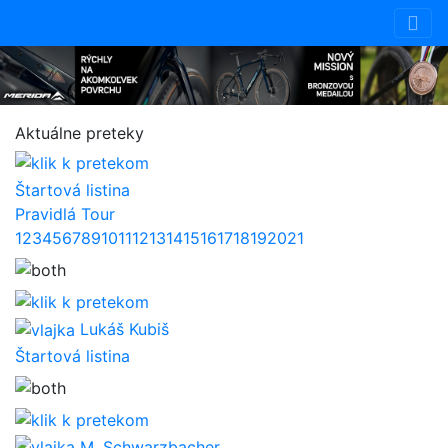
Aktuálne preteky
Štartová listina
Pravidlá Tour
1
2
3
4
5
6
7
8
9
10
11
12
13
14
15
16
17
18
19
20
21
Lukáš Kubiš
Štartová listina
M. Schwarzbacher