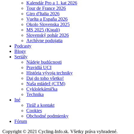
Kalendár Pro a 1. kat 2026
Tour de France 2026
Giro d'Italia 2026
Vuelta a Espaňa 2026
Okolo Slovenska 2025
MS 2025 (Kigali)
Slovenský pohár 2026
Archívne podujatia
Podcasty
Blogy
Seriály
Nádeje budúcnosti
Pravidlá UCI
História vývoja techniky
Daj do toho všetko!
Naša mládež (CTM)
Cyklolekárnička
Technika
Iné
Tiráž a kontakt
Cookies
Obchodné podmienky
Fórum
Copyright © 2021 Cycling-Info.sk. Všetky práva vyhradené.