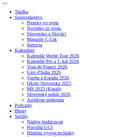
Titulka
Spravodajstvo
Preteky vo svete
Novinky zo sveta
Slovensko a Slováci
Magazín C-I.sk
Inzercia
Kalendáre
Kalendár World Tour 2026
Kalendár Pro a 1. kat 2026
Tour de France 2026
Giro d'Italia 2026
Vuelta a Espaňa 2026
Okolo Slovenska 2025
MS 2025 (Kigali)
Slovenský pohár 2026
Archívne podujatia
Podcasty
Blogy
Seriály
Nádeje budúcnosti
Pravidlá UCI
História vývoja techniky