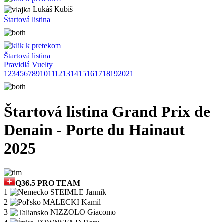
Lukáš Kubiš
Štartová listina
Štartová listina
Pravidlá Vuelty
1
2
3
4
5
6
7
8
9
10
11
12
13
14
15
16
17
18
19
20
21
Štartová listina Grand Prix de
Denain - Porte du Hainaut
2025
Q36.5 PRO TEAM
1
STEIMLE Jannik
2
MALECKI Kamil
3
NIZZOLO Giacomo