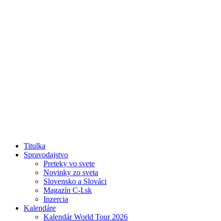
Titulka
Spravodajstvo
Preteky vo svete
Novinky zo sveta
Slovensko a Slováci
Magazín C-I.sk
Inzercia
Kalendáre
Kalendár World Tour 2026