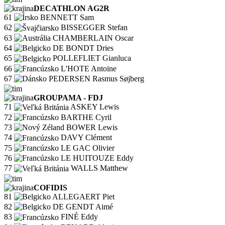
DECATHLON AG2R
61
BENNETT Sam
62
BISSEGGER Stefan
63
CHAMBERLAIN Oscar
64
DE BONDT Dries
65
POLLEFLIET Gianluca
66
L'HOTE Antoine
67
PEDERSEN Rasmus Søjberg
GROUPAMA - FDJ
71
ASKEY Lewis
72
BARTHE Cyril
73
BOWER Lewis
74
DAVY Clément
75
LE GAC Olivier
76
LE HUITOUZE Eddy
77
WALLS Matthew
COFIDIS
81
ALLEGAERT Piet
82
DE GENDT Aimé
83
FINÉ Eddy