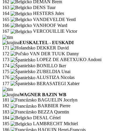
162
DEMAN Brem
163
DENS Tuur
164
HESTERS Jules
165
VANDEVELDE Yentl
166
VANHOOF Ward
167
VERCOUILLIE Victor
EUSKALTEL - EUSKADI
171
DEKKER David
172
VAN DER TUUK Danny
173
LOPEZ DE ABETXUKO Andoni
174
BONILLO Iker
175
ZUBELDIA Unai
176
ALUSTIZA Nicolas
177
BERASATEGI Xabier
WAGNER BAZIN WB
181
BAGUELIN Jocelyn
182
BARBIER Pierre
183
BEZZA Quentin
184
DESAL Cériel
185
LAMBRECHT Michiel
186
HAQUIN Henri-Francois