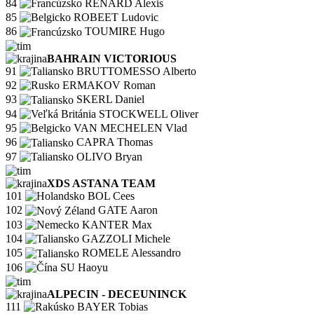
84
RENARD Alexis
85
ROBEET Ludovic
86
TOUMIRE Hugo
BAHRAIN VICTORIOUS
91
BRUTTOMESSO Alberto
92
ERMAKOV Roman
93
SKERL Daniel
94
STOCKWELL Oliver
95
VAN MECHELEN Vlad
96
CAPRA Thomas
97
OLIVO Bryan
XDS ASTANA TEAM
101
BOL Cees
102
GATE Aaron
103
KANTER Max
104
GAZZOLI Michele
105
ROMELE Alessandro
106
SU Haoyu
ALPECIN - DECEUNINCK
111
BAYER Tobias