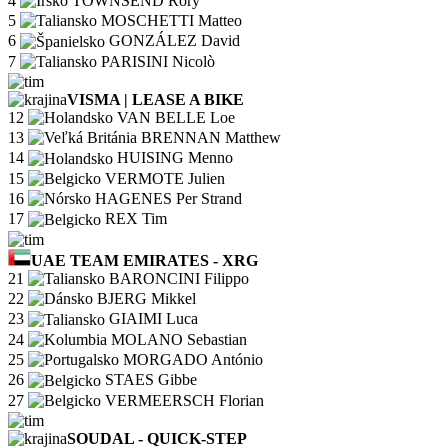
4
TOWNSEND Rory
5
MOSCHETTI Matteo
6
GONZÁLEZ David
7
PARISINI Nicolò
VISMA | LEASE A BIKE
12
VAN BELLE Loe
13
BRENNAN Matthew
14
HUISING Menno
15
VERMOTE Julien
16
HAGENES Per Strand
17
REX Tim
UAE TEAM EMIRATES - XRG
21
BARONCINI Filippo
22
BJERG Mikkel
23
GIAIMI Luca
24
MOLANO Sebastian
25
MORGADO António
26
STAES Gibbe
27
VERMEERSCH Florian
SOUDAL - QUICK-STEP