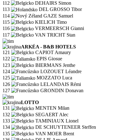
112
DEHAIRS Simon
113
DEL GROSSO Tibor
114
GAZE Samuel
115
KIELICH Timo
116
VERMEERSCH Gianni
117
VAN TRICHT Stan
ARKÉA - B&B HOTELS
121
CAPIOT Amaury
122
EPIS Giosue
123
BIERMANS Jenthe
124
LOZOUET Léandre
125
MOZZATO Luca
126
LELANDAIS Rémi
127
GRONDIN Donavan
LOTTO
131
MENTEN Milan
132
SEGAERT Alec
133
TAMINIAUX Lionel
134
DE SCHUYTENEER Steffen
135
VAN MOER Brent
136
DE LIE Arnaud