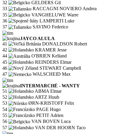
32
GELDERS Gil
33
RACCAGNI NOVIERO Andrea
35
VANGHELUWE Warre
36
LAMPERTI Luke
37
SAVINO Federico
JAYCO ALULA
41
DONALDSON Robert
42
KRAMER Jesse
44
O'BRIEN Kelland
45
REINDERS Elmar
46
STEWART Campbell
47
WALSCHEID Max
INTERMARCHÉ - WANTY
51
ABMA Elmar
52
ARTZ Huub
53
ØRN-KRISTOFF Felix
54
PAGE Hugo
55
PETIT Adrien
56
VAN BOVEN Luca
57
VAN DER HOORN Taco