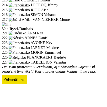
213
CORKERY Dillon
214
LECROQ Jérémy
215
RIOU Alan
216
SIMON Yohann
217
VAN NIEKERK Morne
Van Rysel-Roubaix
221
ÄRM Rait
222
ÅRNES Daniel
223
AVOINE Kévin
224
JARNET Maxime
225
MORIN Emmanuel
226
PLANCKAERT Baptiste
227
TABELLION Valentin
- veľkými písmenami (verzálkami) aj s národnými vlajkami sú
označené tímy World Tour a profesionálne kontinentálne celky.
Odporúčame