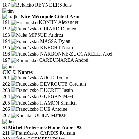
187
REYNDERS Jens
Nice Métropole Côte d'Azur
191
KONIJN Alexander
192
GIRARD Damien
193
MIFSUD Andrea
194
MASSA Dylan
195
KNECHT Noah
196
NARBONNE-ZUCCARELLI Axel
197
CARBUNAREA Andrei
CIC U Nantes
201
AUGÉ Ronan
202
DEVROUTE Corentin
203
DUCRET Justin
204
GUÉGAN Maël
205
HAMON Similien
206
HUE Antoine
207
JULIEN Matisse
St Michel-Preference Home-Auber 93
211
CARDIS Romain