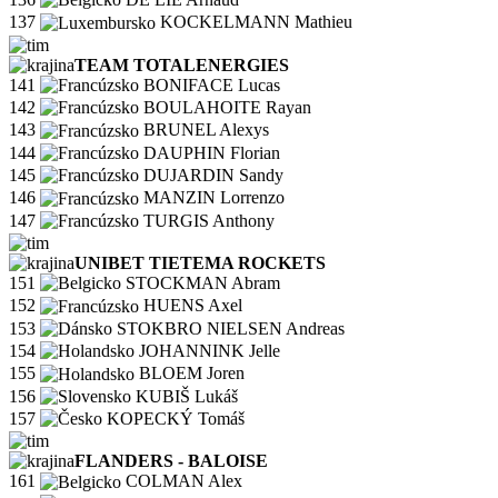
137
KOCKELMANN Mathieu
TEAM TOTALENERGIES
141
BONIFACE Lucas
142
BOULAHOITE Rayan
143
BRUNEL Alexys
144
DAUPHIN Florian
145
DUJARDIN Sandy
146
MANZIN Lorrenzo
147
TURGIS Anthony
UNIBET TIETEMA ROCKETS
151
STOCKMAN Abram
152
HUENS Axel
153
STOKBRO NIELSEN Andreas
154
JOHANNINK Jelle
155
BLOEM Joren
156
KUBIŠ Lukáš
157
KOPECKÝ Tomáš
FLANDERS - BALOISE
161
COLMAN Alex