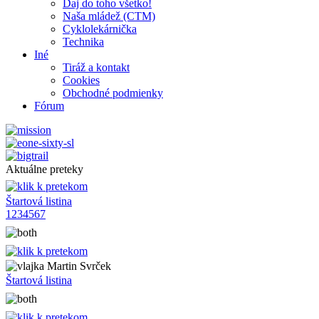
Daj do toho všetko!
Naša mládež (CTM)
Cyklolekárnička
Technika
Iné
Tiráž a kontakt
Cookies
Obchodné podmienky
Fórum
Aktuálne preteky
Štartová listina
1
2
3
4
5
6
7
Martin Svrček
Štartová listina