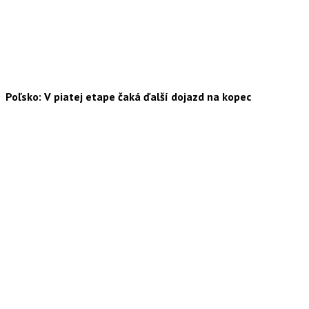
Poľsko: V piatej etape čaká ďalší dojazd na kopec