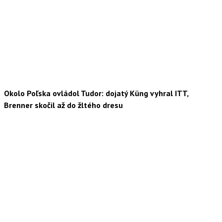
Okolo Poľska ovládol Tudor: dojatý Küng vyhral ITT,
Brenner skočil až do žltého dresu