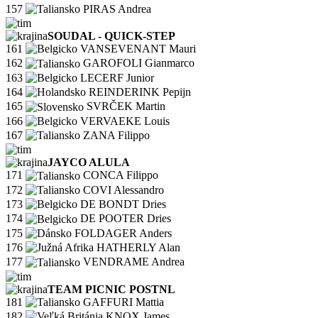
157
PIRAS Andrea
SOUDAL - QUICK-STEP
161
VANSEVENANT Mauri
162
GAROFOLI Gianmarco
163
LECERF Junior
164
REINDERINK Pepijn
165
SVRČEK Martin
166
VERVAEKE Louis
167
ZANA Filippo
JAYCO ALULA
171
CONCA Filippo
172
COVI Alessandro
173
DE BONDT Dries
174
DE POOTER Dries
175
FOLDAGER Anders
176
HATHERLY Alan
177
VENDRAME Andrea
TEAM PICNIC POSTNL
181
GAFFURI Mattia
182
KNOX James