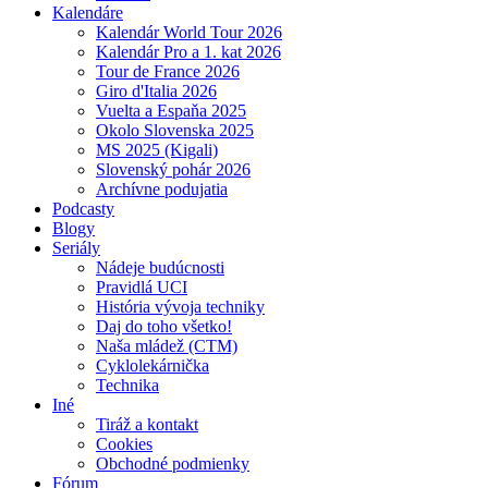
Kalendáre
Kalendár World Tour 2026
Kalendár Pro a 1. kat 2026
Tour de France 2026
Giro d'Italia 2026
Vuelta a Espaňa 2025
Okolo Slovenska 2025
MS 2025 (Kigali)
Slovenský pohár 2026
Archívne podujatia
Podcasty
Blogy
Seriály
Nádeje budúcnosti
Pravidlá UCI
História vývoja techniky
Daj do toho všetko!
Naša mládež (CTM)
Cyklolekárnička
Technika
Iné
Tiráž a kontakt
Cookies
Obchodné podmienky
Fórum