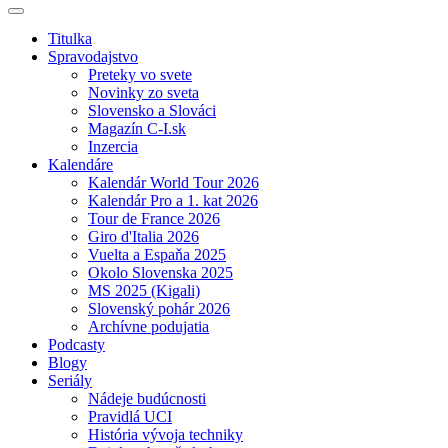
Titulka
Spravodajstvo
Preteky vo svete
Novinky zo sveta
Slovensko a Slováci
Magazín C-I.sk
Inzercia
Kalendáre
Kalendár World Tour 2026
Kalendár Pro a 1. kat 2026
Tour de France 2026
Giro d'Italia 2026
Vuelta a Espaňa 2025
Okolo Slovenska 2025
MS 2025 (Kigali)
Slovenský pohár 2026
Archívne podujatia
Podcasty
Blogy
Seriály
Nádeje budúcnosti
Pravidlá UCI
História vývoja techniky