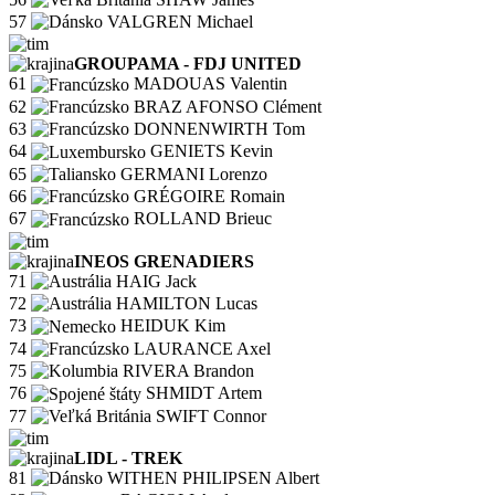
57
VALGREN Michael
GROUPAMA - FDJ UNITED
61
MADOUAS Valentin
62
BRAZ AFONSO Clément
63
DONNENWIRTH Tom
64
GENIETS Kevin
65
GERMANI Lorenzo
66
GRÉGOIRE Romain
67
ROLLAND Brieuc
INEOS GRENADIERS
71
HAIG Jack
72
HAMILTON Lucas
73
HEIDUK Kim
74
LAURANCE Axel
75
RIVERA Brandon
76
SHMIDT Artem
77
SWIFT Connor
LIDL - TREK
81
WITHEN PHILIPSEN Albert