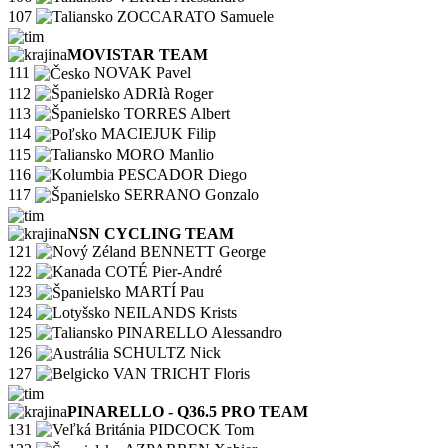
107
ZOCCARATO Samuele
MOVISTAR TEAM
111
NOVAK Pavel
112
ADRIà Roger
113
TORRES Albert
114
MACIEJUK Filip
115
MORO Manlio
116
PESCADOR Diego
117
SERRANO Gonzalo
NSN CYCLING TEAM
121
BENNETT George
122
COTÉ Pier-André
123
MARTÍ Pau
124
NEILANDS Krists
125
PINARELLO Alessandro
126
SCHULTZ Nick
127
VAN TRICHT Floris
PINARELLO - Q36.5 PRO TEAM
131
PIDCOCK Tom