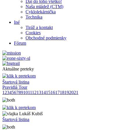
Daj do toho všetko!
Naša mládež (CTM)
Cyklolekárnička
Technika
Iné
Tiráž a kontakt
Cookies
Obchodné podmienky
Fórum
Aktuálne preteky
Štartová listina
Pravidlá Tour
1
2
3
4
5
6
7
8
9
10
11
12
13
14
15
16
17
18
19
20
21
Lukáš Kubiš
Štartová listina