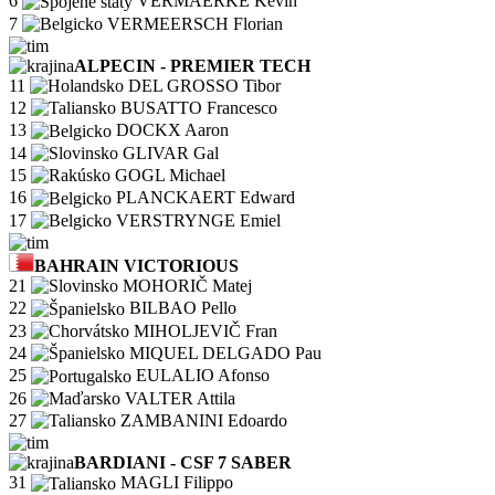
6
VERMAERKE Kevin
7
VERMEERSCH Florian
ALPECIN - PREMIER TECH
11
DEL GROSSO Tibor
12
BUSATTO Francesco
13
DOCKX Aaron
14
GLIVAR Gal
15
GOGL Michael
16
PLANCKAERT Edward
17
VERSTRYNGE Emiel
BAHRAIN VICTORIOUS
21
MOHORIČ Matej
22
BILBAO Pello
23
MIHOLJEVIČ Fran
24
MIQUEL DELGADO Pau
25
EULALIO Afonso
26
VALTER Attila
27
ZAMBANINI Edoardo
BARDIANI - CSF 7 SABER
31
MAGLI Filippo