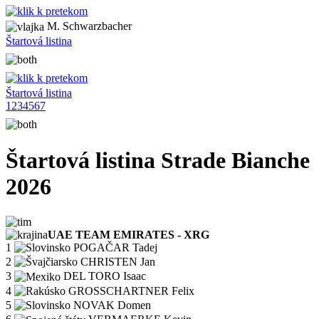
M. Schwarzbacher
Štartová listina
Štartová listina
1
2
3
4
5
6
7
Štartová listina Strade Bianche
2026
UAE TEAM EMIRATES - XRG
1
POGAČAR Tadej
2
CHRISTEN Jan
3
DEL TORO Isaac
4
GROSSCHARTNER Felix
5
NOVAK Domen