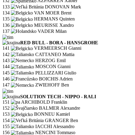
132
AZPARREN Xabier
133
DONOVAN Mark
134
VAN MOER Brent
135
HERMANS Quinten
136
MEURISSE Xandro
137
VADER Milan
RED BULL - BORA - HANSGROHE
141
VERMEERSCH Gianni
142
CATTANEO Mattia
143
HERZOG Emil
144
MOSCON Gianni
145
PELLIZZARI Giulio
146
BOICHIS Adrien
147
ZWIEHOFF Ben
SOLUTION TECH - NIPPO - RALI
151
ARCHIBOLD Franklin
152
BALMER Alexandre
153
BONNEU Kamiel
154
GRANGER Ben
155
IACCHI Alessandro
156
NENCINI Tommaso