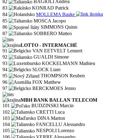
82
BAGIOLI Andrea
83
KONRAD Patrick
84
MOLLEMA Bauke
85
MOSCA Jacopo
86
SIMMONS Quinn
87
SOBRERO Matteo
LOTTO - INTERMACHÉ
91
VAN EETVELT Lennert
92
GUALDI Simone
93
KOCKELMANN Mathieu
94
SLOCK Liam
95
THOMPSON Reuben
96
FOX Matthew
97
BERCKMOES Jenno
MBH BANK BALLAN TELECOM
101
BUDZINSKI Marcin
102
CRETTI Luca
103
DINA Marton
104
FANCELLU Alessandro
105
NESPOLI Lorenzo
106
VERRE Alessandro