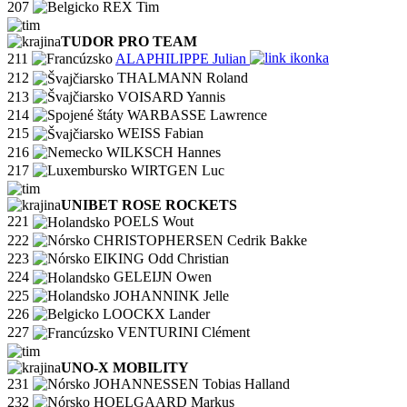
207
REX Tim
TUDOR PRO TEAM
211
ALAPHILIPPE Julian
212
THALMANN Roland
213
VOISARD Yannis
214
WARBASSE Lawrence
215
WEISS Fabian
216
WILKSCH Hannes
217
WIRTGEN Luc
UNIBET ROSE ROCKETS
221
POELS Wout
222
CHRISTOPHERSEN Cedrik Bakke
223
EIKING Odd Christian
224
GELEIJN Owen
225
JOHANNINK Jelle
226
LOOCKX Lander
227
VENTURINI Clément
UNO-X MOBILITY
231
JOHANNESSEN Tobias Halland
232
HOELGAARD Markus