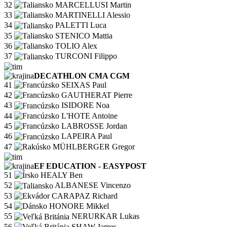
32
MARCELLUSI Martin
33
MARTINELLI Alessio
34
PALETTI Luca
35
STENICO Mattia
36
TOLIO Alex
37
TURCONI Filippo
DECATHLON CMA CGM
41
SEIXAS Paul
42
GAUTHERAT Pierre
43
ISIDORE Noa
44
L'HOTE Antoine
45
LABROSSE Jordan
46
LAPEIRA Paul
47
MÜHLBERGER Gregor
EF EDUCATION - EASYPOST
51
HEALY Ben
52
ALBANESE Vincenzo
53
CARAPAZ Richard
54
HONORE Mikkel
55
NERURKAR Lukas
56
SHAW James