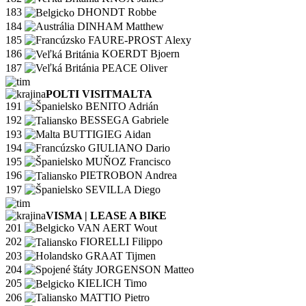
183
DHONDT Robbe
184
DINHAM Matthew
185
FAURE-PROST Alexy
186
KOERDT Bjoern
187
PEACE Oliver
POLTI VISITMALTA
191
BENITO Adrián
192
BESSEGA Gabriele
193
BUTTIGIEG Aidan
194
GIULIANO Dario
195
MUŇOZ Francisco
196
PIETROBON Andrea
197
SEVILLA Diego
VISMA | LEASE A BIKE
201
VAN AERT Wout
202
FIORELLI Filippo
203
GRAAT Tijmen
204
JORGENSON Matteo
205
KIELICH Timo
206
MATTIO Pietro