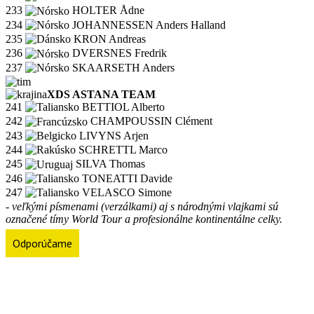
233
HOLTER Ådne
234
JOHANNESSEN Anders Halland
235
KRON Andreas
236
DVERSNES Fredrik
237
SKAARSETH Anders
XDS ASTANA TEAM
241
BETTIOL Alberto
242
CHAMPOUSSIN Clément
243
LIVYNS Arjen
244
SCHRETTL Marco
245
SILVA Thomas
246
TONEATTI Davide
247
VELASCO Simone
- veľkými písmenami (verzálkami) aj s národnými vlajkami sú
označené tímy World Tour a profesionálne kontinentálne celky.
Odporúčame