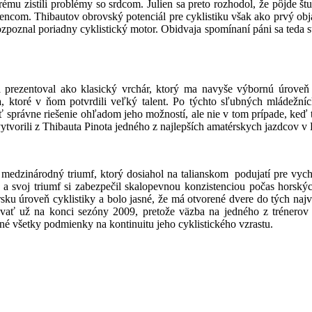
rému zistili problémy so srdcom. Julien sa preto rozhodol, že pôjde št
encom. Thibautov obrovský potenciál pre cyklistiku však ako prvý obj
 rozpoznal poriadny cyklistický motor. Obidvaja spomínaní páni sa teda 
a prezentoval ako klasický
vrchár, ktorý ma navyše výbornú úroveň 
a
, ktoré v ňom potvrdili veľký talent. Po týchto sľubných mládežní
ť správne riešenie ohľadom jeho možností, ale nie v tom prípade, keď 
tvorili z Thibauta Pinota jedného z najlepších amatérskych jazdcov v
medzinárodný triumf, ktorý dosiahol na talianskom podujatí pre vyc
v a svoj triumf si zabezpečil skalopevnou konzistenciou počas horských
ku úroveň cyklistiky a bolo jasné, že má otvorené dvere do tých najv
novať už na konci sezóny 2009, pretože väzba na jedného z trénero
né všetky podmienky na kontinuitu jeho cyklistického vzrastu.