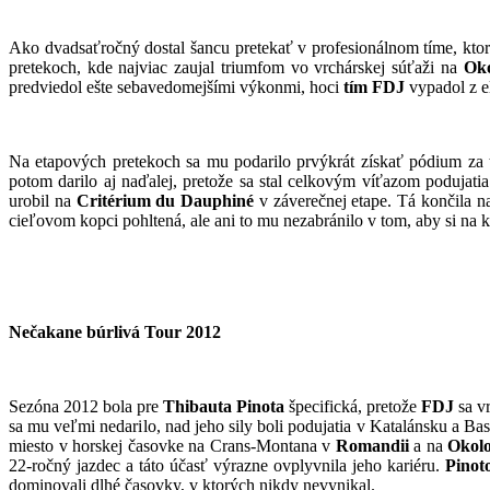
Ako dvadsaťročný dostal šancu pretekať v profesionálnom tíme, ktor
pretekoch, kde najviac zaujal triumfom vo vrchárskej súťaži na
Ok
predviedol ešte sebavedomejšími výkonmi, hoci
tím FDJ
vypadol z e
Na etapových pretekoch sa mu podarilo prvýkrát získať pódium za 
potom darilo aj naďalej, pretože sa stal celkovým víťazom podujati
urobil na
Critérium du Dauphiné
v záverečnej etape. Tá končila na
cieľovom kopci pohltená, ale ani to mu nezabránilo v tom, aby si na 
Nečakane búrlivá Tour 2012
Sezóna 2012 bola pre
Thibauta Pinota
špecifická, pretože
FDJ
sa vr
sa mu veľmi nedarilo, nad jeho sily boli podujatia v Katalánsku a B
miesto v horskej časovke na Crans-Montana v
Romandii
a na
Okolo
22-ročný jazdec a táto účasť výrazne ovplyvnila jeho kariéru.
Pinot
dominovali dlhé časovky, v ktorých nikdy nevynikal.