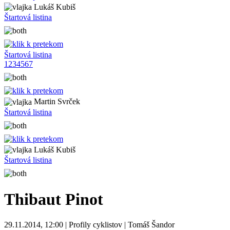
Lukáš Kubiš
Štartová listina
Štartová listina
1
2
3
4
5
6
7
Martin Svrček
Štartová listina
Lukáš Kubiš
Štartová listina
Thibaut Pinot
29.11.2014, 12:00 | Profily cyklistov | Tomáš Šandor