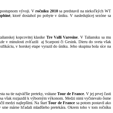
ho postupnom vývoji. V
ročníku 2010
sa predstavil na niekoľkých WT
uphiné
, ktoré dosiahol po pobyte v úniku. V nasledujúcej sezóne sa
alianskej kopcovitej klasike
Tre Valli Varesine
. V Taliansku sa mu
de v minulosti zvíťazili aj Scarponi či Gesink. Dieru do sveta však
fikáciu, v horskej etape vyrazil do úniku. Jeho skupina bola síce na
sta na tie najväčšie preteky, vrátane
Tour de France
. V jej prvej časti
pne sa však rozjazdil k výborným výkonom. Medzi nimi vyčnievalo ôsme
čil medzi najlepšími. Na štart
Tour de France
sa potom postavil ako
by sme márne hľadali mladšieho pretekára. Okrem toho v tom ročníku