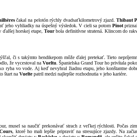
ailhères
čakal na pelotón rýchly dvadsaťkilometrový zjazd.
Thibaut P
ť jeho vyhliadky na úspešný výsledok. V cieli sa potom
Pinot
prizna
 ďalšej horskej etape,
Tour
bola definitívne stratená. Klincom do rak
mýšľal, či s takýmto hendikepom môže ďalej pretekať. Tieto nepríjemn
odlo, že vycestoval na
Vueltu
. Španielska Grand Tour ho privítala pok
ako ryba vo vode. Aj keď nevyhral žiadnu etapu, jeho konštantne dob
o štart na
Vuelte
patril medzi najlepšie rozhodnutia v jeho kariére.
our, musel sa naučiť prekonávať strach z veľkej rýchlosti. Počas zim
Cours
, ktoré ho mali lepšie pripraviť na stresujúce zjazdy. Na zači
al skončiť deviaty v
Baskicku
a desiaty v
Romandii
, ale určite čakal