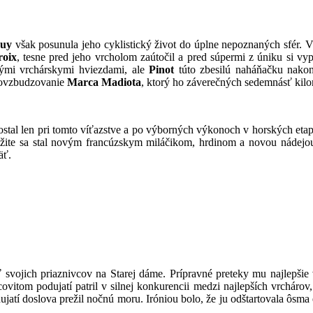
ruy
však posunula jeho cyklistický život do úplne nepoznaných sfér. V
roix
, tesne pred jeho vrcholom zaútočil a pred súpermi z úniku si v
tkými vrchárskymi hviezdami, ale
Pinot
túto zbesilú naháňačku nakon
povzbudzovanie
Marca Madiota
, ktorý ho záverečných sedemnásť kilo
ostal len pri tomto víťazstve a po výborných výkonoch v horských etapá
ite sa stal novým francúzskym miláčikom, hrdinom a novou nádejou
äť.
ť svojich priaznivcov na Starej dáme. Prípravné preteky mu najlepšie
ovitom podujatí patril v silnej konkurencii medzi najlepších vrchárov
jatí doslova prežil nočnú moru. Iróniou bolo, že ju odštartovala ôsma