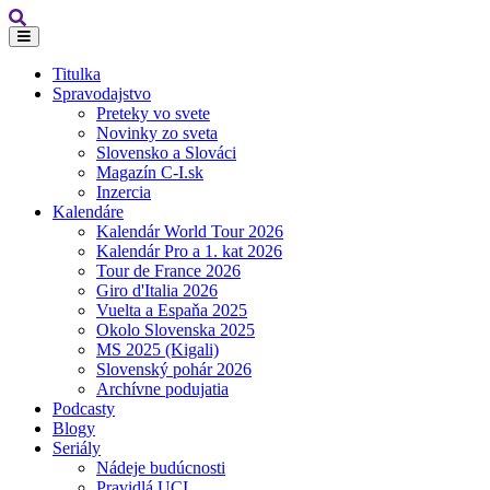
Titulka
Spravodajstvo
Preteky vo svete
Novinky zo sveta
Slovensko a Slováci
Magazín C-I.sk
Inzercia
Kalendáre
Kalendár World Tour 2026
Kalendár Pro a 1. kat 2026
Tour de France 2026
Giro d'Italia 2026
Vuelta a Espaňa 2025
Okolo Slovenska 2025
MS 2025 (Kigali)
Slovenský pohár 2026
Archívne podujatia
Podcasty
Blogy
Seriály
Nádeje budúcnosti
Pravidlá UCI