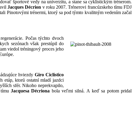
udovať športové vedy na univerzitu, a stane sa cyklistickým trénerom.
avil
Jacques Décrion
v roku 2007. Trénerovi francúzskeho tímu FDJ
stali Pinotovými trénermi, ktorý sa pod týmto kvalitným vedením začal
regenerácie. Počas týchto dvoch
ckych sezónach však prestúpil do
tam viedol tréningový proces jeho
 Európe.
hádzajúce hviezdy
Giro Ciclistico
 etáp, ktorú ostatní mladí jazdci
yšších sfér. Nikoho neprekvapilo,
v tímu
Jacquesa Décriona
bola veľmi silná. A keď sa potom pridal