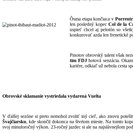
Ôsma etapa končiaca v
Porrent
len posledný kopec
Col de la C
uspieť chcel aj pelotón so vše
konkurovať azda len frenetické 
Pinotov obrovský talent však nez
tím FDJ
hotová senzácia. Okamž
kariére, odkiaľ už nebola cesta sp
Obrovské sklamanie vystriedala vydarená Vuelta
V ďalšej sezóne si preto nemohol zvoliť iný cieľ, ako znovu poteši
Švajčiarsku
, kde skončil dokonca na štvrtom mieste. Na tomto kopc
svoj minuloročný výkon. 23-ročný jazdec si ale na najslávnejšom podu