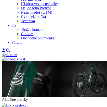
História vývoja techniky
Daj do toho všetko!
Naša mládež (CTM)
Cyklolekárnička
Technika
Iné
Tiráž a kontakt
Cookies
Obchodné podmienky
Fórum
Aktuálne preteky