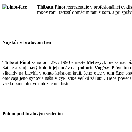
Thibaut Pinot
reprezentuje v profesionálnej cykl
rokov robil radosť domácim fanúšikom, a pri sprá
Najskôr v bratovom tieni
Thibaut Pinot
sa narodil 29.5.1990 v meste
Mélisey
, ktoré sa nach
Saône a zaujímavý kolorit jej dodáva aj
pohorie Vogézy
. Práve tot
víkendy na bicykli v tomto krásnom kraji. Jeho otec v tom čase pr
obidvaja jeho synovia našli v cyklistike veľkú záľubu. Treba poveda
všetko zmenili dve dôležité udalosti.
Potom pod bratovým vedením