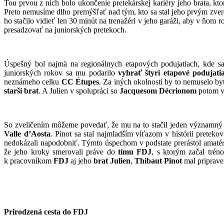
Tou prvou z nich bolo ukončenie pretekárskej kariéry jeho brata, kto
Preto nemusíme dlho premýšľať nad tým, kto sa stal jeho prvým zver
ho stačilo vidieť len 30 minút na trenažéri v jeho garáži, aby v ňom
presadzovať na juniorských pretekoch.
Úspešný bol najmä na regionálnych etapových podujatiach, kde s
juniorských rokov sa mu podarilo
vyhrať štyri etapové podujati
neznámeho celku
CC Étupes
. Za iných okolností by to nemuselo by
starší brat
. A Julien v spolupráci so
Jacquesom Décrionom
potom vy
So zveličením môžeme povedať, že mu na to stačil jeden významný 
Valle d’Aosta
. Pinot sa stal najmladším víťazom v histórii preteko
nedokázali napodobniť. Týmto úspechom v podstate prerástol amatérs
že jeho kroky smerovali práve do
tímu FDJ
, s ktorým začal tré
k pracovníkom
FDJ
aj jeho
brat Julien
,
Thibaut Pinot
mal priprave
Prirodzená cesta do FDJ