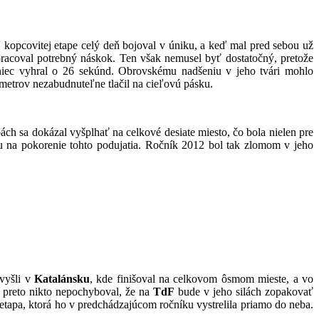
 kopcovitej etape celý deň bojoval v úniku, a keď mal pred sebou už
ypracoval potrebný náskok. Ten však nemusel byť dostatočný, pretože
iec vyhral o 26 sekúnd. Obrovskému nadšeniu v jeho tvári mohlo
metrov nezabudnuteľne tlačil na cieľovú pásku.
ch sa dokázal vyšplhať na celkové desiate miesto, čo bola nielen pre
 na pokorenie tohto podujatia. Ročník 2012 bol tak zlomom v jeho
 vyšli v
Katalánsku
, kde finišoval na celkovom ôsmom mieste, a vo
, preto nikto nepochyboval, že na
TdF
bude v jeho silách zopakovať
 etapa, ktorá ho v predchádzajúcom ročníku vystrelila priamo do neba.