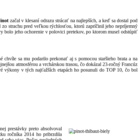
inot
začal v klesaní odrazu strácať na najlepších, a keď sa dostal pod
l zo strachu pred veľkou rýchlosťou, ktorú zapríčinil jeho nepríjemný
vy bolo jeho ochorenie v polovici pretekov, po ktorom musel odstúpiť
é chvíle sa mu podarilo prekonať aj s pomocou staršieho brata a na
ojnejšou atmosférou a vrchárskou trasou, čo dokázal 23-ročný Francúz
ré výkony v tých najťažších etapách ho posunuli do TOP 10, čo bol
nej prestávky preto absolvoval
atku ročníka 2014 ho pribrzdila
 od seba viac. Počas posledných