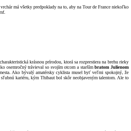
ý vrchár má všetky predpoklady na to, aby na Tour de France niekoľko
umf.
rakteristická krásnou prírodou, ktorá sa rozprestiera na brehu rieky
 ako osemročný trávieval so svojím otcom a starším
bratom Julienom
 mesta. Ako bývalý amatérsky cyklista musel byť veľmi spokojný, že
na sľubnú kariéru, kým Thibaut bol skôr neobjaveným talentom. Ale to