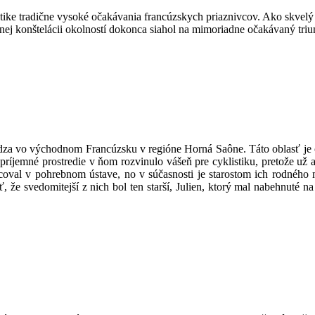
istike tradične vysoké očakávania francúzskych priaznivcov. Ako skvel
vnej konštelácii okolností dokonca siahol na mimoriadne očakávaný tri
ádza vo východnom Francúzsku v regióne Horná Saône. Táto oblasť je cha
o príjemné prostredie v ňom rozvinulo vášeň pre cyklistiku, pretože už
acoval v pohrebnom ústave, no v súčasnosti je starostom ich rodného
ť, že svedomitejší z nich bol ten starší, Julien, ktorý mal nabehnuté 