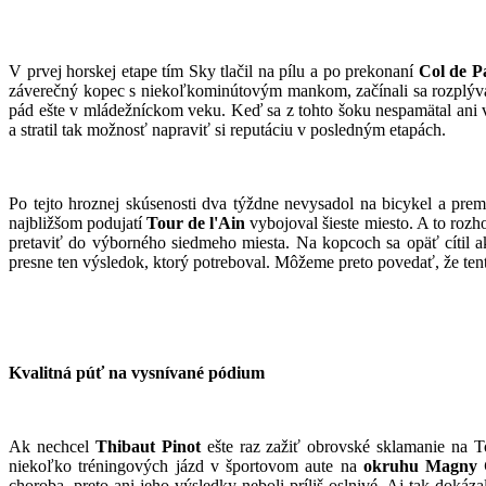
V prvej horskej etape tím Sky tlačil na pílu a po prekonaní
Col de P
záverečný kopec s niekoľkominútovým mankom, začínali sa rozplýva
pád ešte v mládežníckom veku. Keď sa z tohto šoku nespamätal ani v
a stratil tak možnosť napraviť si reputáciu v posledným etapách.
Po tejto hroznej skúsenosti dva týždne nevysadol na bicykel a pre
najbližšom podujatí
Tour de l'Ain
vybojoval šieste miesto. A to rozh
pretaviť do výborného siedmeho miesta. Na kopcoch sa opäť cítil 
presne ten výsledok, ktorý potreboval. Môžeme preto povedať, že tent
Kvalitná púť na vysnívané pódium
Ak nechcel
Thibaut Pinot
ešte raz zažiť obrovské sklamanie na T
niekoľko tréningových jázd v športovom aute na
okruhu Magny 
choroba, preto ani jeho výsledky neboli príliš oslnivé. Aj tak dokáz