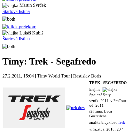
Martin Svrček
Štartová listina
Lukáš Kubiš
Štartová listina
Tímy: Trek - Segafredo
27.2.2011, 15:04 | Tímy World Tour | Rastislav Boris
TREK - SEGAFREDO
krajina:
Spojené štáty
vznik: 2011, v ProTour
od: 2011
šéf tímu: Luca
Guercilena
značka bicyklov:
Trek
víťazstvá: 2018: 20 /