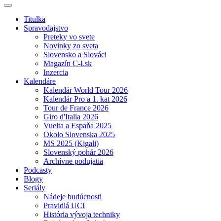
Titulka
Spravodajstvo
Preteky vo svete
Novinky zo sveta
Slovensko a Slováci
Magazín C-I.sk
Inzercia
Kalendáre
Kalendár World Tour 2026
Kalendár Pro a 1. kat 2026
Tour de France 2026
Giro d'Italia 2026
Vuelta a Espaňa 2025
Okolo Slovenska 2025
MS 2025 (Kigali)
Slovenský pohár 2026
Archívne podujatia
Podcasty
Blogy
Seriály
Nádeje budúcnosti
Pravidlá UCI
História vývoja techniky