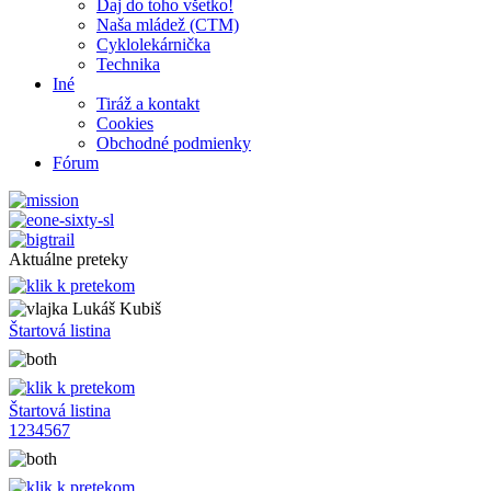
Daj do toho všetko!
Naša mládež (CTM)
Cyklolekárnička
Technika
Iné
Tiráž a kontakt
Cookies
Obchodné podmienky
Fórum
Aktuálne preteky
Lukáš Kubiš
Štartová listina
Štartová listina
1
2
3
4
5
6
7