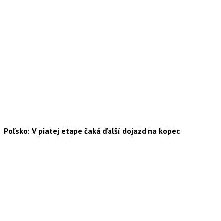
Poľsko: V piatej etape čaká ďalší dojazd na kopec