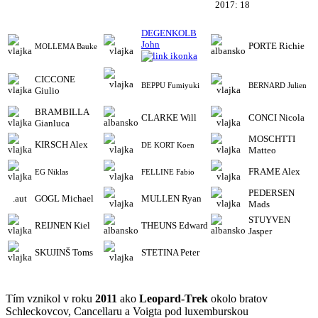
2017: 18
DEGENKOLB
John
PORTE Richie
MOLLEMA Bauke
CICCONE
BEPPU Fumiyuki
BERNARD Julien
Giulio
BRAMBILLA
CLARKE Will
CONCI Nicola
Gianluca
MOSCHTTI
KIRSCH Alex
DE KORT Koen
Matteo
FRAME Alex
EG Niklas
FELLINE Fabio
PEDERSEN
.aut
GOGL Michael
MULLEN Ryan
Mads
STUYVEN
REIJNEN Kiel
THEUNS Edward
Jasper
SKUJINŠ Toms
STETINA Peter
Tím vznikol v roku
2011
ako
Leopard-Trek
okolo bratov
Schleckovcov, Cancellaru a Voigta pod luxemburskou