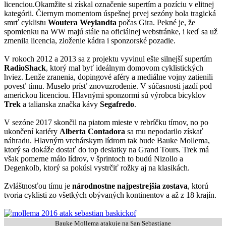
licenciou.Okamžite si získal označenie supertím a pozíciu v elitnej
kategórii. Čiernym momentom úspešnej prvej sezóny bola tragická
smrť cyklistu
Woutera Weylandta
počas Gira. Pekné je, že
spomienku na WW majú stále na oficiálnej webstránke, i keď sa už
zmenila licencia, zloženie kádra i sponzorské pozadie.
V rokoch 2012 a 2013 sa z projektu vyvinul ešte silnejší supertím
RadioShack
, ktorý mal byť ideálnym domovom cyklistických
hviez. Lenže zranenia, dopingové aféry a mediálne vojny zatienili
povesť tímu. Muselo prísť znovuzrodenie. V súčasnosti jazdí pod
americkou licenciou. Hlavnými sponzormi sú výrobca bicyklov
Trek
a talianska značka kávy
Segafredo
.
V sezóne 2017 skončil na piatom mieste v rebríčku tímov, no po
ukončení kariéry
Alberta Contadora
sa mu nepodarilo získať
náhradu. Hlavným vrchárskym lídrom tak bude Bauke Mollema,
ktorý sa dokáže dostať do top desiatky na Grand Tours. Trek má
však pomerne málo lídrov, v šprintoch to budú Nizollo a
Degenkolb, ktorý sa pokúsi vystrčiť rožky aj na klasikách.
Zvláštnosťou tímu je
národnostne najpestrejšia zostava
, ktorú
tvoria cyklisti zo všetkých obývaných kontinentov a až z 18 krajín.
Bauke Mollema atakuje na San Sebastiane