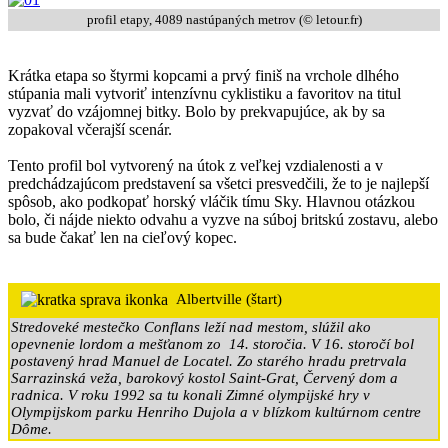
profil etapy, 4089 nastúpaných metrov (© letour.fr)
Krátka etapa so štyrmi kopcami a prvý finiš na vrchole dlhého
stúpania mali vytvoriť intenzívnu cyklistiku a favoritov na titul
vyzvať do vzájomnej bitky. Bolo by prekvapujúce, ak by sa
zopakoval včerajší scenár.
Tento profil bol vytvorený na útok z veľkej vzdialenosti a v
predchádzajúcom predstavení sa všetci presvedčili, že to je najlepší
spôsob, ako podkopať horský vláčik tímu Sky. Hlavnou otázkou
bolo, či nájde niekto odvahu a vyzve na súboj britskú zostavu, alebo
sa bude čakať len na cieľový kopec.
Albertville (štart)
Stredoveké mestečko Conflans leží nad mestom, slúžil ako
opevnenie lordom a mešťanom zo 14. storočia. V 16. storočí bol
postavený hrad Manuel de Locatel. Zo starého hradu pretrvala
Sarrazinská veža, barokový kostol Saint-Grat, Červený dom a
radnica. V roku 1992 sa tu konali Zimné olympijské hry v
Olympijskom parku Henriho Dujola a v blízkom kultúrnom centre
Dôme.