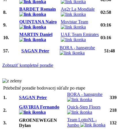
BARDET Romain
Ag2r La Mondiale
8.
02:58
QUINTANA Nairo
Movistar Team
9.
03:16
MARTIN Daniel
UAE Team Emirates
10.
03:16
BORA - hansgrohe
57.
SAGAN Peter
51:48
Zobraziť kompletné poradie
Priebežné poradie bodovacej súťaže po etape
BORA - hansgrohe
1.
SAGAN Peter
339
GAVIRIA Fernando
Quick-Step Floors
2.
218
Team LottoNL -
GROENEWEGEN
3.
132
Jumbo
Dylan