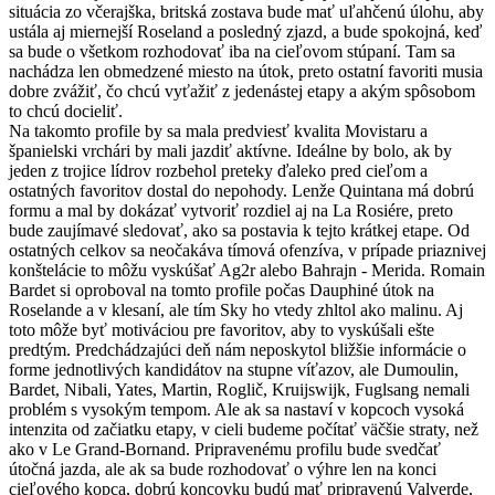
situácia zo včerajška, britská zostava bude mať uľahčenú úlohu, aby
ustála aj miernejší Roseland a posledný zjazd, a bude spokojná, keď
sa bude o všetkom rozhodovať iba na cieľovom stúpaní. Tam sa
nachádza len obmedzené miesto na útok, preto ostatní favoriti musia
dobre zvážiť, čo chcú vyťažiť z jedenástej etapy a akým spôsobom
to chcú docieliť.
Na takomto profile by sa mala predviesť kvalita Movistaru a
španielski vrchári by mali jazdiť aktívne. Ideálne by bolo, ak by
jeden z trojice lídrov rozbehol preteky ďaleko pred cieľom a
ostatných favoritov dostal do nepohody. Lenže Quintana má dobrú
formu a mal by dokázať vytvoriť rozdiel aj na La Rosiére, preto
bude zaujímavé sledovať, ako sa postavia k tejto krátkej etape. Od
ostatných celkov sa neočakáva tímová ofenzíva, v prípade priaznivej
konštelácie to môžu vyskúšať Ag2r alebo Bahrajn - Merida. Romain
Bardet si oproboval na tomto profile počas Dauphiné útok na
Roselande a v klesaní, ale tím Sky ho vtedy zhltol ako malinu. Aj
toto môže byť motiváciou pre favoritov, aby to vyskúšali ešte
predtým. Predchádzajúci deň nám neposkytol bližšie informácie o
forme jednotlivých kandidátov na stupne víťazov, ale Dumoulin,
Bardet, Nibali, Yates, Martin, Roglič, Kruijswijk, Fuglsang nemali
problém s vysokým tempom. Ale ak sa nastaví v kopcoch vysoká
intenzita od začiatku etapy, v cieli budeme počítať väčšie straty, než
ako v Le Grand-Bornand. Pripravenému profilu bude svedčať
útočná jazda, ale ak sa bude rozhodovať o výhre len na konci
cieľového kopca, dobrú koncovku budú mať pripravenú Valverde,