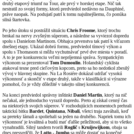
druhý etapový triumf na Tour, ale prvý v horskej etape. Nič tak
nestratil zo svojej formy, ktorú predviedol nedávno na Dauphiné,
práve naopak. Na podujatí patrí k tomu najsilnejšiemu, čo ponúka
silná štartovka.
Po jeho útoku si postrážil situáciu
Chris Froome
, ktorý trochu
brnkal na nervy zvyšným súperom, a následne sa vyviezol dopredu
spolu s Danielom Martinom. Obhajca prvenstva tak patrí k víťazom
dnešnej etapy. Ukázal dobrú formu, predviedol tímový výkon a
spolu s Thomasom si môžu vychutnávať prvé dve miesta v poradí.
A to je pre konkurenciu veľmi nepríjemná správa. Sympatickým
výkonom sa prezentoval
Tom Dumoulin
. Holandský cyklista
atakoval tesne pred cieľovým kopcom, preto sa ho nedotkol zbesilý
vývoj v hlavnej skupine. Na La Rosiére dokázal udržať vysokú
výkonnosť a skončiť v etape druhý, takže v klasifikácii si výrazne
pomohol, čo je vždy dôležité v takejto silnej konkurencii.
Na konci predviedol správny inštinkt
Daniel Martin
, ktorý na nič
nečakal, ale jednoducho vyrazil dopredu. Preto aj získal cenný čas
na niektorých svojich súperov. V rozhodujúcich momentoch prehrali
taktickú bitku
Bardet
,
Quintana
,
Nibali
, všetci traja zaváhali, keď
sa preteky lámali a spoliehali sa jeden na druhého. Napriek tomu ich
výkonnosť je kvalitná a budú mať ďalšie príležitosti, aby si to všetko
vynahradili. Silný tandem tvorili
Roglič
s
Kruijswijkom
, obaja sa
dnes presvedčili, že
Lotto - Jumbo
sa môže dostať na konečné