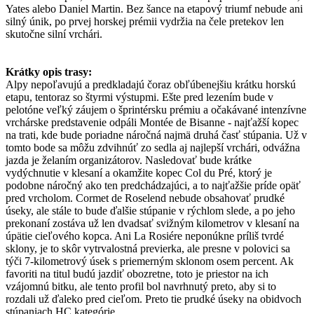
Yates alebo Daniel Martin. Bez šance na etapový triumf nebude ani
silný únik, po prvej horskej prémii vydržia na čele pretekov len
skutočne silní vrchári.
Krátky opis trasy:
Alpy nepoľavujú a predkladajú čoraz obľúbenejšiu krátku horskú
etapu, tentoraz so štyrmi výstupmi. Ešte pred lezením bude v
pelotóne veľký záujem o šprintérsku prémiu a očakávané intenzívne
vrchárske predstavenie odpáli Montée de Bisanne - najťažší kopec
na trati, kde bude poriadne náročná najmä druhá časť stúpania. Už v
tomto bode sa môžu zdvihnúť zo sedla aj najlepší vrchári, odvážna
jazda je želaním organizátorov. Nasledovať bude krátke
vydýchnutie v klesaní a okamžite kopec Col du Pré, ktorý je
podobne náročný ako ten predchádzajúci, a to najťažšie príde opäť
pred vrcholom. Cormet de Roselend nebude obsahovať prudké
úseky, ale stále to bude ďalšie stúpanie v rýchlom slede, a po jeho
prekonaní zostáva už len dvadsať svižným kilometrov v klesaní na
úpätie cieľového kopca. Ani La Rosiére neponúkne príliš tvrdé
sklony, je to skôr vytrvalostná previerka, ale presne v polovici sa
týči 7-kilometrový úsek s priemerným sklonom osem percent. Ak
favoriti na titul budú jazdiť obozretne, toto je priestor na ich
vzájomnú bitku, ale tento profil bol navrhnutý preto, aby si to
rozdali už ďaleko pred cieľom. Preto tie prudké úseky na obidvoch
stúpaniach HC kategórie.