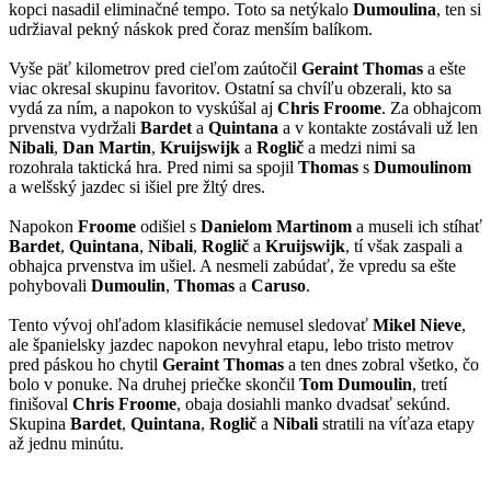
kopci nasadil eliminačné tempo. Toto sa netýkalo
Dumoulina
, ten si
udržiaval pekný náskok pred čoraz menším balíkom.
Vyše päť kilometrov pred cieľom zaútočil
Geraint Thomas
a ešte
viac okresal skupinu favoritov. Ostatní sa chvíľu obzerali, kto sa
vydá za ním, a napokon to vyskúšal aj
Chris Froome
. Za obhajcom
prvenstva vydržali
Bardet
a
Quintana
a v kontakte zostávali už len
Nibali
,
Dan Martin
,
Kruijswijk
a
Roglič
a medzi nimi sa
rozohrala taktická hra. Pred nimi sa spojil
Thomas
s
Dumoulinom
a welšský jazdec si išiel pre žltý dres.
Napokon
Froome
odišiel s
Danielom Martinom
a museli ich stíhať
Bardet
,
Quintana
,
Nibali
,
Roglič
a
Kruijswijk
, tí však zaspali a
obhajca prvenstva im ušiel. A nesmeli zabúdať, že vpredu sa ešte
pohybovali
Dumoulin
,
Thomas
a
Caruso
.
Tento vývoj ohľadom klasifikácie nemusel sledovať
Mikel Nieve
,
ale španielsky jazdec napokon nevyhral etapu, lebo tristo metrov
pred páskou ho chytil
Geraint Thomas
a ten dnes zobral všetko, čo
bolo v ponuke. Na druhej priečke skončil
Tom Dumoulin
, tretí
finišoval
Chris Froome
, obaja dosiahli manko dvadsať sekúnd.
Skupina
Bardet
,
Quintana
,
Roglič
a
Nibali
stratili na víťaza etapy
až jednu minútu.