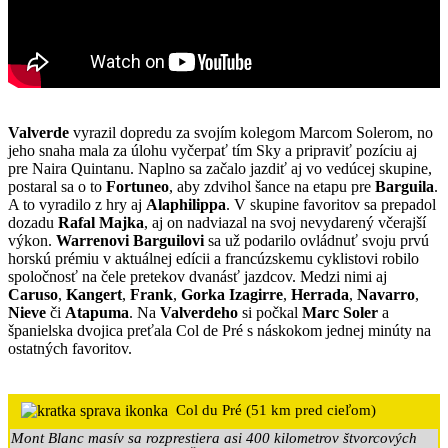
Valverde
vyrazil dopredu za svojím kolegom Marcom Solerom, no
jeho snaha mala za úlohu vyčerpať tím Sky a pripraviť pozíciu aj
pre Naira Quintanu. Naplno sa začalo jazdiť aj vo vedúcej skupine,
postaral sa o to
Fortuneo
, aby zdvihol šance na etapu pre
Barguila
.
A to vyradilo z hry aj
Alaphilippa
. V skupine favoritov sa prepadol
dozadu
Rafal Majka
, aj on nadviazal na svoj nevydarený včerajší
výkon.
Warrenovi Barguilovi
sa už podarilo ovládnuť svoju prvú
horskú prémiu v aktuálnej edícii a francúzskemu cyklistovi robilo
spoločnosť na čele pretekov dvanásť jazdcov. Medzi nimi aj
Caruso
,
Kangert
,
Frank
,
Gorka Izagirre
,
Herrada
,
Navarro
,
Nieve
či
Atapuma
. Na
Valverdeho
si počkal
Marc Soler
a
španielska dvojica preťala Col de Pré s náskokom jednej minúty na
ostatných favoritov.
Col du Pré (51 km pred cieľom)
Mont Blanc masív sa rozprestiera asi 400 kilometrov štvorcových