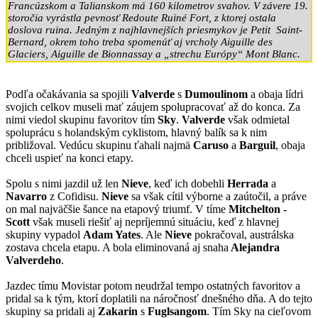
Francúzskom a Talianskom má 160 kilometrov svahov. V závere 19.
storočia vyrástla pevnosť Redoute Ruiné Fort, z ktorej ostala
doslova ruina. Jedným z najhlavnejších priesmykov je Petit Saint-
Bernard, okrem toho treba spomenúť aj vrcholy Aiguille des
Glaciers, Aiguille de Bionnassay a „strechu Európy“ Mont Blanc.
Podľa očakávania sa spojili
Valverde
s
Dumoulinom
a obaja lídri
svojich celkov museli mať záujem spolupracovať až do konca. Za
nimi viedol skupinu favoritov tím
Sky
.
Valverde
však odmietal
spoluprácu s holandským cyklistom, hlavný balík sa k nim
približoval. Vedúcu skupinu ťahali najmä
Caruso
a
Barguil
, obaja
chceli uspieť na konci etapy.
Spolu s nimi jazdil už len
Nieve
, keď ich dobehli
Herrada
a
Navarro
z Cofidisu.
Nieve
sa však cítil výborne a zaútočil, a práve
on mal najväčšie šance na etapový triumf. V tíme
Mitchelton -
Scott
však museli riešiť aj nepríjemnú situáciu, keď z hlavnej
skupiny vypadol
Adam Yates
. Ale
Nieve
pokračoval, austrálska
zostava chcela etapu. A bola eliminovaná aj snaha
Alejandra
Valverdeho
.
Jazdec tímu Movistar potom neudržal tempo ostatných favoritov a
pridal sa k tým, ktorí doplatili na náročnosť dnešného dňa. A do tejto
skupiny sa pridali aj
Zakarin
s
Fuglsangom
. Tím Sky na cieľovom