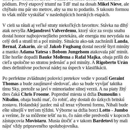
pódium. Prvý etapový triumf na TdF mal na dosah
Mikel Nieve
, ale
chýbalo mu pár sto metrov, aby sa mu to podarilo. S takouto formou
to však môže vyskúšať v nasledujúcich horských etapách.
V cieli sa rátali aj veľké straty niekoľkých favoritov. Stávka na dlhý
atak nevyšla
Alejandrovi Valverdemu
, ktorý síce za svoju snahu
dostal honor najbojovnejšieho pretekára, ale energia mu nevydala na
celý deň a stratil tri a pol minúty. Situáciu ako-tak zachránili
Landa
,
Bernal
,
Zakarin
, ale už
Jakob Fuglsang
dostal necelé štyri minúty
a manko
Adama Yatesa
s
Bobom Jungelsom
atakovala päť minút.
Ešte horšie dopadli
Bauke Mollema
a
Rafal Majka
, obaja prišli do
cieľa spoločne so stratou jedenásť a pol minúty. A
Rigoberto Urán
dnes definitívne pochoval nádej na úspech v klasifikácii.
Po perfektne zvládnutej polovici pretekov vedie v poradí
Geraint
Thomas
a bude zaujímavé sledovať, ako sa bude vyvíjať taktika
tímu Sky, pretože sa javí v mimoriadne silnej verzii. A na piaty žltý
dres čaká
Chris Froome
. Popredné miesta si držia
Dumoulin
s
Nibalim
, obaja budú mať, čo robiť, aby dostali do úzkych britskú
zostavu. Holandský jazdec má už teraz výbornú formu, Nibali bude
ešte silnejší v treťom týždni. Výborne sa držia borci
Lotto - Jumbo
a veríme, že sa môžeme tešiť na to, čo nám ešte predvedú v kopcoch
zástupcovia
Movistaru
. Musia útočiť a v takom
Bardetovi
by mali
nájsť vždy pripraveného spolubojovníka.