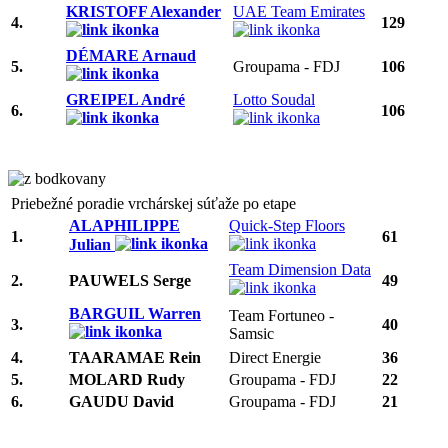
KRISTOFF Alexander
UAE Team Emirates
4.
129
DÉMARE Arnaud
5.
Groupama - FDJ
106
GREIPEL André
Lotto Soudal
6.
106
Priebežné poradie vrchárskej súťaže po etape
ALAPHILIPPE
Quick-Step Floors
1.
61
Julian
Team Dimension Data
2.
PAUWELS Serge
49
BARGUIL Warren
Team Fortuneo -
3.
40
Samsic
4.
TAARAMAE Rein
Direct Energie
36
5.
MOLARD Rudy
Groupama - FDJ
22
6.
GAUDU David
Groupama - FDJ
21