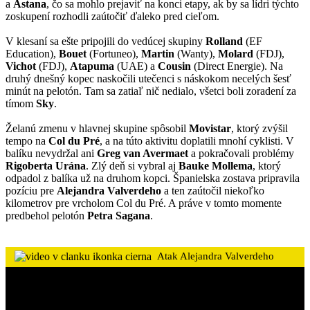
a
Astana
, čo sa mohlo prejaviť na konci etapy, ak by sa lídri týchto
zoskupení rozhodli zaútočiť ďaleko pred cieľom.
V klesaní sa ešte pripojili do vedúcej skupiny
Rolland
(EF
Education),
Bouet
(Fortuneo),
Martin
(Wanty),
Molard
(FDJ),
Vichot
(FDJ),
Atapuma
(UAE) a
Cousin
(Direct Energie). Na
druhý dnešný kopec naskočili utečenci s náskokom necelých šesť
minút na pelotón. Tam sa zatiaľ nič nedialo, všetci boli zoradení za
tímom
Sky
.
Želanú zmenu v hlavnej skupine spôsobil
Movistar
, ktorý zvýšil
tempo na
Col du Pré
, a na túto aktivitu doplatili mnohí cyklisti. V
balíku nevydržal ani
Greg van Avermaet
a pokračovali problémy
Rigoberta Urána
. Zlý deň si vybral aj
Bauke Mollema
, ktorý
odpadol z balíka už na druhom kopci. Španielska zostava pripravila
pozíciu pre
Alejandra Valverdeho
a ten zaútočil niekoľko
kilometrov pre vrcholom Col du Pré. A práve v tomto momente
predbehol pelotón
Petra Sagana
.
Atak Alejandra Valverdeho