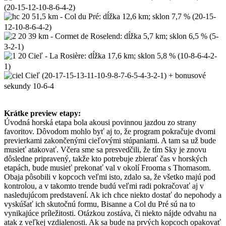
(20-15-12-10-8-6-4-2)
51,5 km - Col du Pré: dĺžka 12,6 km; sklon 7,7 % (20-15-
12-10-8-6-4-2)
39 km - Cormet de Roselend: dĺžka 5,7 km; sklon 6,5 % (5-
3-2-1)
Cieľ - La Rosière: dĺžka 17,6 km; sklon 5,8 % (10-8-6-4-2-
1)
Cieľ (20-17-15-13-11-10-9-8-7-6-5-4-3-2-1) + bonusové
sekundy 10-6-4
Krátke preview etapy:
Úvodná horská etapa bola akousi povinnou jazdou zo strany
favoritov. Dôvodom mohlo byť aj to, že program pokračuje dvomi
previerkami zakončenými cieľovými stúpaniami. A tam sa už bude
musieť atakovať. Včera sme sa presvedčili, že tím Sky je znovu
dôsledne pripravený, takže kto potrebuje zbierať čas v horských
etapách, bude musieť prekonať val v okolí Frooma s Thomasom.
Obaja pôsobili v kopcoch veľmi isto, zdalo sa, že všetko majú pod
kontrolou, a v takomto trende budú veľmi radi pokračovať aj v
nasledujúcom predstavení. Ak ich chce niekto dostať do nepohody a
vyskúšať ich skutočnú formu, Bisanne a Col du Pré sú na to
vynikajúce príležitosti. Otázkou zostáva, či niekto nájde odvahu na
atak z veľkej vzdialenosti. Ak sa bude na prvých kopcoch opakovať