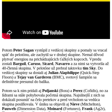
Potom
Peter Sagan
vystúpil z vedúcej skupiny a pomaly sa vracal
späť do pelotónu, ale zachytil sa v druhej skupine. Nemal dôvod
plytvať energiou na prichádzajúcich ťažkých kopcoch. Vpredu
zostali
Barguil
,
Caruso
,
Sicard
,
Navarro
a za nimi sa vytvorila až
40-členná skupina. V pelotóne už prebral taktovku
tím Sky
. Do
vedúcej skupiny sa dostali aj
Julian Alaphilippe
(Quick-Step
Floors) a
Tejay van Garderen
(BMC), svetový šampión sa
definitívne presunul do balíka.
Potom sa k nim pridali aj
Poljanski
(Bora) a
Perez
(Cofidis), no za
lídrami sa stále pohybovala početná skupina. Najsilnejší z nich sa
dokázali posunúť na čelo pretekov a pred vrcholom sa vedúca
skupina posilňovala. V úniku sa objavili aj
Nieve
(Mitchelton),
Pauwels
(Dimension Data),
Moinard
(Fortuneo),
Frank
(Ag2r),