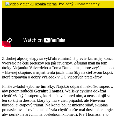
Posledný kilometer etapy
Z druhej alpskej etapy sa vykľula eliminačná previerka, na jej konci
vydržalo na čele pretekov len pár favoritov. Zásluhu mali na tom
útoky Alejandra Valverdeho a Toma Dumoulina, ktoré zvýšili tempo
v hlavnej skupine, a najmä tvrdá jazda tímu Sky na cieľovom kopci,
ktorá pripravila o dobrý výsledok v GC viacerých pretekárov.
Finále zvládol výborne
tím Sky
. Najskôr odpáral niekoľko súperov,
aby potom zaútočil
Geraint Thomas
. Welšský cyklista dokázal
chytiť všetkých súperov, ktorí atakovali pred ním, a neuspokojil sa
len so žltým dresom, ktorý by mu v cieli pripadol, ale Nievemu
ukradol aj etapový triumf. Na konci bol nesmierne silný, skupina
prenasledovateľov ho nedokázala chytiť a ešte mal dostatok energie,
aby perfektne zrýchlil na poslednom kilometri. Pre Thomasa je to