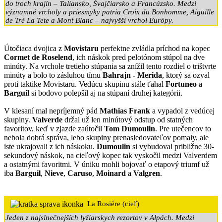
do troch krajín – Taliansko, Švajčiarsko a Francúzsko. Medzi
významné vrcholy a priesmyky patria Croix du Bonhomme, Aiguille
de Tré La Tete a Mont Blanc – najvyšší vrchol Európy.
Útočiaca dvojica z
Movistaru
perfektne zvládla príchod na kopec
Cormet de Roselend
, ich náskok pred pelotónom stúpol na dve
minúty. Na vrchole tretieho stúpania sa znížil tento rozdiel o trištvrte
minúty a bolo to zásluhou tímu
Bahrajn - Merida
, ktorý sa ozval
proti taktike Movistaru. Vedúcu skupinu stále ťahal
Fortuneo
a
Barguil
si bodovo polepšil aj na stúpaní druhej kategórii.
V klesaní mal nepríjemný pád
Mathias Frank
a vypadol z vedúcej
skupiny.
Valverde
držal už len minútový odstup od statných
favoritov, keď v zjazde zaútočil
Tom Dumoulin
. Pre utečencov to
nebola dobrá správa, lebo skupiny prenasledovateľov pomaly, ale
iste ukrajovali z ich náskoku.
Dumoulin
si vybudoval približne 30-
sekundový náskok, na cieľový kopec tak vyskočil medzi Valverdem
a ostatnými favoritmi. V úniku mohli bojovať o etapový triumf už
iba
Barguil
,
Nieve
,
Caruso
,
Moinard
a
Valgren
.
La Rosiére (cieľ)
Jeden z najslnečnejších lyžiarskych rezortov v Alpách. Medzi