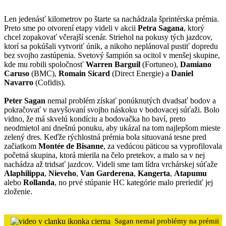
Len jedenásť kilometrov po štarte sa nachádzala šprintérska prémia.
Preto sme po otvorení etapy videli v akcii
Petra Sagana
, ktorý
chcel zopakovať včerajší scenár. Striehol na pokusy tých jazdcov,
ktorí sa pokúšali vytvoriť únik, a nikoho neplánoval pustiť dopredu
bez svojho zastúpenia. Svetový šampión sa ocitol v menšej skupine,
kde mu robili spoločnosť
Warren Barguil
(Fortuneo),
Damiano
Caruso
(BMC),
Romain Sicard
(Direct Energie) a
Daniel
Navarro
(Cofidis).
Peter Sagan
nemal problém získať ponúknutých dvadsať bodov a
pokračovať v navyšovaní svojho náskoku v bodovacej súťaži. Bolo
vidno, že má skvelú kondíciu a bodovačka ho baví, preto
neodmietol ani dnešnú ponuku, aby ukázal na tom najlepšom mieste
zelený dres. Keďže rýchlostná prémia bola situovaná tesne pred
začiatkom
Montée de Bisanne
, za vedúcou päticou sa vyprofilovala
početná skupina, ktorá mierila na čelo pretekov, a malo sa v nej
nachádza až tridsať jazdcov. Videli sme tam lídra vrchárskej súťaže
Alaphilippa
,
Nieveho
,
Van Garderena
,
Kangerta
,
Atapumu
alebo
Rollanda
, no prvé stúpanie HC kategórie malo preriediť jej
zloženie.
Sagan nemal problémy na prémii