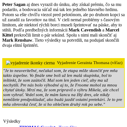
Peter Sagan
aj dnes vyrazil do úniku, aby získal prémiu, čo sa mu
podarilo, a bodovacia súťaž má tak len jedného hlavného hrdinu.
Potom sa ešte chvíľu viezol pred pelotónom, ale po druhom kopci sa
už zaradil za favoritov na titul. V cieli nemal problémy s časovým
limitom, ale niektorí rýchli borci museli šprintovať na páske, aby to
stihli. Podľa predbežných informácii
Mark Cavendish
a
Marcel
Kittel
prekročili limit o pár sekúnd. Spolu s nimi mali skončiť aj
Mark Renshaw
. Tieto výsledky sa potvrdili, na podujatí skončili
dvaja elitní šprintéri.
Vyjadrenie Gerainta Thomasa (víťaz)
"Je to neuveriteľné, nečakal som, že etapa môže skončiť pre mňa
takto úspešne. Vo finále sme boli už len malá skupinka, bol to
inštinkt, že som zaútočil. Mal som len jeden cieľ, aby ma už
nechytili. Pre nás bolo výhodné aj to, že Froome mohol za mnou
chytať útoky. Mrzí ma, že som pripravil o výhru Mikela, ale chcel
som vyhrať. Vedel som, že mám šancu na žltý dres, ale nikdy
nemôžete predpokladať, ako budú jazdiť ostatní pretekári. Je to pre
mňa obrovská česť, že si ho oblečiem druhý rok po sebe."
Výsledky