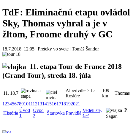
TdF: Eliminačnú etapu ovládol
Sky, Thomas vyhral a je v
žltom, Froome druhý v GC
18.7.2018, 12:05 | Preteky vo svete | Tomáš Šandor
11. etapa Tour de France 2018
(Grand Tour), streda 18. júla
Albertville > La
109
11.
18.7.
Thomas
Rosiére
km
1
2
3
4
5
6
7
8
9
10
11
12
13
14
15
16
17
18
19
20
21
P.
Úvod
Úvod
Vedeli ste,
História
Štartovka
Pravidlá
1
2
že?
Sagan