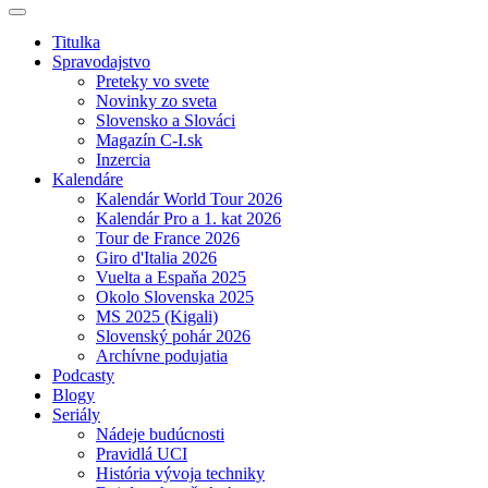
Titulka
Spravodajstvo
Preteky vo svete
Novinky zo sveta
Slovensko a Slováci
Magazín C-I.sk
Inzercia
Kalendáre
Kalendár World Tour 2026
Kalendár Pro a 1. kat 2026
Tour de France 2026
Giro d'Italia 2026
Vuelta a Espaňa 2025
Okolo Slovenska 2025
MS 2025 (Kigali)
Slovenský pohár 2026
Archívne podujatia
Podcasty
Blogy
Seriály
Nádeje budúcnosti
Pravidlá UCI
História vývoja techniky