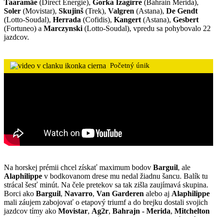
Taaramäe
(Direct Energie),
Gorka
Izagirre
(Bahrain Merida),
Soler
(Movistar),
Skujinš
(Trek),
Valgren
(Astana),
De Gendt
(Lotto-Soudal),
Herrada
(Cofidis),
Kangert
(Astana),
Gesbert
(Fortuneo) a
Marczynski
(Lotto-Soudal), vpredu sa pohybovalo 22
jazdcov.
Početný únik
Na horskej prémii chcel získať maximum bodov
Barguil
, ale
Alaphilippe
v bodkovanom drese mu nedal žiadnu šancu. Balík tu
strácal šesť minút. Na čele pretekov sa tak zišla zaujímavá skupina.
Borci ako
Barguil
,
Navarro
,
Van Garderen
alebo aj
Alaphilippe
mali záujem zabojovať o etapový triumf a do brejku dostali svojich
jazdcov tímy ako
Movistar
,
Ag2r
,
Bahrajn - Merida
,
Mitchelton