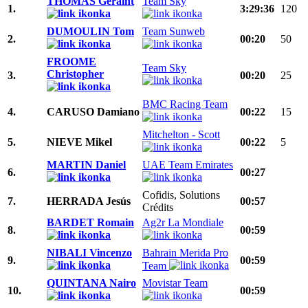
THOMAS Geraint
Team Sky
1.
3:29:36
120
DUMOULIN Tom
Team Sunweb
2.
00:20
50
FROOME
Team Sky
Christopher
3.
00:20
25
BMC Racing Team
4.
CARUSO Damiano
00:22
15
Mitchelton - Scott
5.
NIEVE Mikel
00:22
5
MARTIN Daniel
UAE Team Emirates
6.
00:27
Cofidis, Solutions
7.
HERRADA Jesús
00:57
Crédits
BARDET Romain
Ag2r La Mondiale
8.
00:59
NIBALI Vincenzo
Bahrain Merida Pro
9.
00:59
Team
QUINTANA Nairo
Movistar Team
10.
00:59