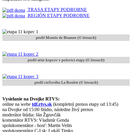
TRASA ETAPY PODROBNE
REGIÓN ETAPY PODROBNE
profil Montée de Bisanne (
© letour.fr
)
profil série kopcov v polovici etapy (
© letour.fr
)
profil cieľového La Rosière (
© letour.fr
)
Vysielanie na Dvojke RTVS:
online na webe
tdf.rtvs.sk
(kompletný prenos etapy od 13:45)
na Dvojke od 15:00 štúdio, následne živý prenos
moderátor štúdia: Ján Žgravčák
komentátor RTVS: Vladimír Genda
spolukomentátor - hosť: Martin Velits
spolukomentátor C-I.sk: Lukáš Timko