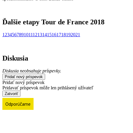
Ďalšie etapy Tour de France 2018
1
2
3
4
5
6
7
8
9
10
11
12
13
14
15
16
17
18
19
20
21
Diskusia
Diskusia neobsahuje príspevky.
Pridať nový príspevok
Pridať nový príspevok
Pridavať príspevok môže len prihlásený užívateľ
Zatvoriť
Odporúčame