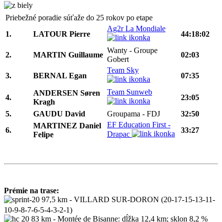
Priebežné poradie súťaže do 25 rokov po etape
Ag2r La Mondiale
1.
LATOUR Pierre
44:18:02
Wanty - Groupe
2.
MARTIN Guillaume
02:03
Gobert
Team Sky
3.
BERNAL Egan
07:35
Team Sunweb
ANDERSEN Søren
4.
23:05
Kragh
5.
GAUDU David
Groupama - FDJ
32:50
EF Education First -
MARTINEZ Daniel
6.
33:27
Drapac
Felipe
Prémie na trase:
97,5 km - VILLARD SUR-DORON (20-17-15-13-11-
10-9-8-7-6-5-4-3-2-1)
83 km - Montée de Bisanne: dĺžka 12,4 km; sklon 8,2 %