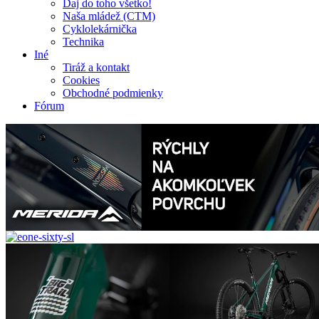
Daj do toho všetko!
Naša mládež (CTM)
Cyklolekárnička
Technika
Iné
Tiráž a kontakt
Cookies
Obchodné podmienky
Fórum