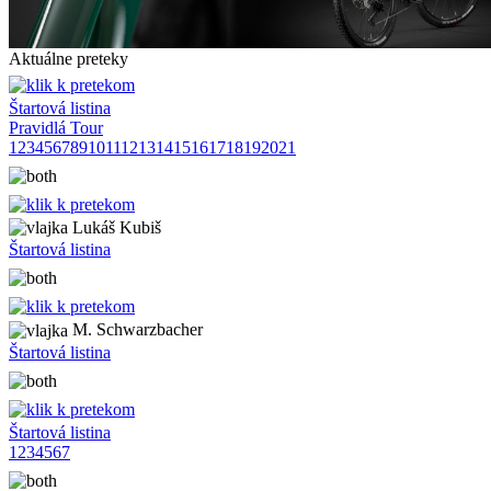
Aktuálne preteky
Štartová listina
Pravidlá Tour
1
2
3
4
5
6
7
8
9
10
11
12
13
14
15
16
17
18
19
20
21
Lukáš Kubiš
Štartová listina
M. Schwarzbacher
Štartová listina
Štartová listina
1
2
3
4
5
6
7