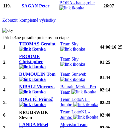
BORA - hansgrohe
119.
SAGAN Peter
26:07
Zobraziť kompletné výsledky
Priebežné poradie pretekov po etape
THOMAS Geraint
Team Sky
1.
44:06:16
25
FROOME
Team Sky
Christopher
2.
01:25
DUMOULIN Tom
Team Sunweb
3.
01:44
NIBALI Vincenzo
Bahrain Merida Pro
4.
02:14
Team
ROGLIČ Primož
Team LottoNL -
5.
02:23
Jumbo
Team LottoNL -
KRUIJSWIJK
6.
02:40
Jumbo
Steven
LANDA Mikel
Movistar Team
7.
02:56