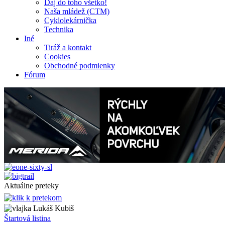
Daj do toho všetko!
Naša mládež (CTM)
Cyklolekárnička
Technika
Iné
Tiráž a kontakt
Cookies
Obchodné podmienky
Fórum
Aktuálne preteky
Lukáš Kubiš
Štartová listina