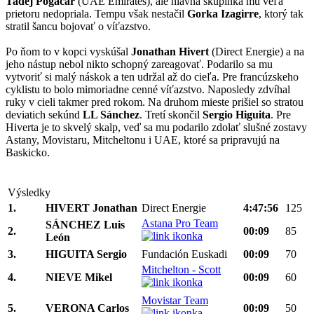
Tadej Pogačar
(UAE Emirates), ale hlavná skupinka mu veľa
prietoru nedopriala. Tempu však nestačil
Gorka Izagirre
, ktorý tak
stratil šancu bojovať o víťazstvo.
Po ňom to v kopci vyskúšal
Jonathan Hivert
(Direct Energie) a na
jeho nástup nebol nikto schopný zareagovať. Podarilo sa mu
vytvoriť si malý náskok a ten udržal až do cieľa. Pre francúzskeho
cyklistu to bolo mimoriadne cenné víťazstvo. Naposledy zdvíhal
ruky v cieli takmer pred rokom. Na druhom mieste prišiel so stratou
deviatich sekúnd
LL Sánchez
. Tretí skončil
Sergio Higuita
. Pre
Hiverta je to skvelý skalp, veď sa mu podarilo zdolať slušné zostavy
Astany, Movistaru, Mitcheltonu i UAE, ktoré sa pripravujú na
Baskicko.
Výsledky
1.
HIVERT Jonathan
Direct Energie
4:47:56
125
Astana Pro Team
SÁNCHEZ Luis
2.
00:09
85
León
3.
HIGUITA Sergio
Fundación Euskadi
00:09
70
Mitchelton - Scott
4.
NIEVE Mikel
00:09
60
Movistar Team
5.
VERONA Carlos
00:09
50