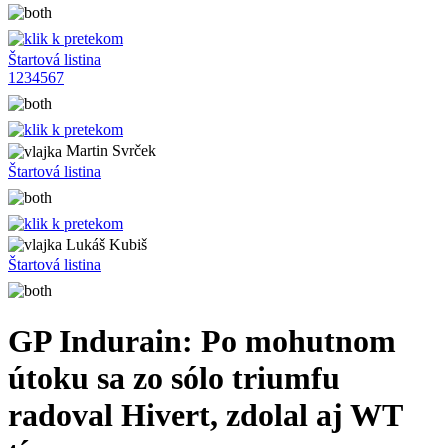
Štartová listina
1
2
3
4
5
6
7
Martin Svrček
Štartová listina
Lukáš Kubiš
Štartová listina
GP Indurain: Po mohutnom
útoku sa zo sólo triumfu
radoval Hivert, zdolal aj WT