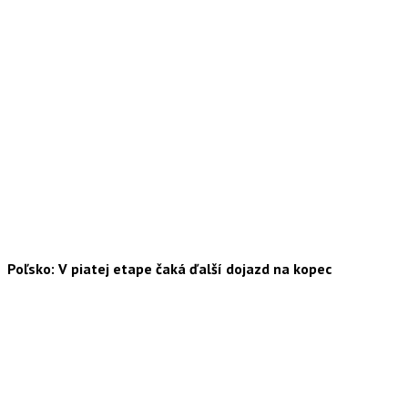
Poľsko: V piatej etape čaká ďalší dojazd na kopec