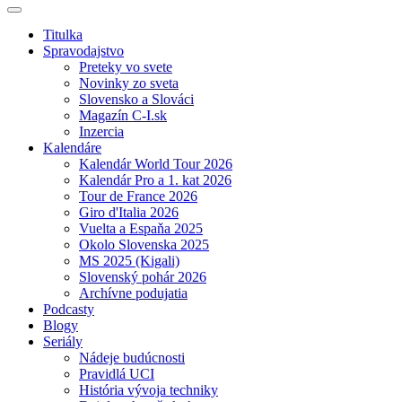
Titulka
Spravodajstvo
Preteky vo svete
Novinky zo sveta
Slovensko a Slováci
Magazín C-I.sk
Inzercia
Kalendáre
Kalendár World Tour 2026
Kalendár Pro a 1. kat 2026
Tour de France 2026
Giro d'Italia 2026
Vuelta a Espaňa 2025
Okolo Slovenska 2025
MS 2025 (Kigali)
Slovenský pohár 2026
Archívne podujatia
Podcasty
Blogy
Seriály
Nádeje budúcnosti
Pravidlá UCI
História vývoja techniky