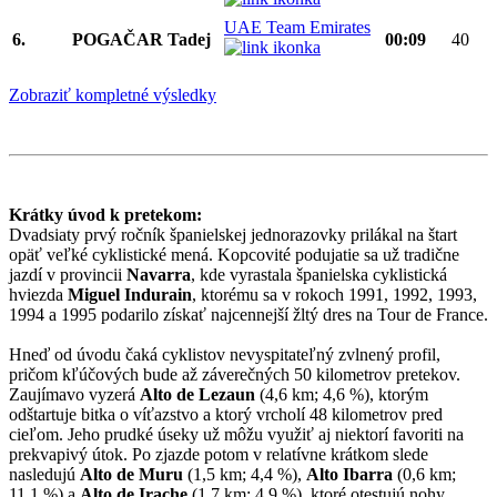
UAE Team Emirates
6.
POGAČAR Tadej
00:09
40
Zobraziť kompletné výsledky
Krátky úvod k pretekom:
Dvadsiaty prvý ročník španielskej jednorazovky prilákal na štart
opäť veľké cyklistické mená. Kopcovité podujatie sa už tradične
jazdí v provincii
Navarra
, kde vyrastala španielska cyklistická
hviezda
Miguel Indurain
, ktorému sa v rokoch 1991, 1992, 1993,
1994 a 1995 podarilo získať najcennejší žltý dres na Tour de France.
Hneď od úvodu čaká cyklistov nevyspitateľný zvlnený profil,
pričom kľúčových bude až záverečných 50 kilometrov pretekov.
Zaujímavo vyzerá
Alto de Lezaun
(4,6 km; 4,6 %), ktorým
odštartuje bitka o víťazstvo a ktorý vrcholí 48 kilometrov pred
cieľom. Jeho prudké úseky už môžu využiť aj niektorí favoriti na
prekvapivý útok. Po zjazde potom v relatívne krátkom slede
nasledujú
Alto de Muru
(1,5 km; 4,4 %),
Alto Ibarra
(0,6 km;
11,1 %) a
Alto de Irache
(1,7 km; 4,9 %), ktoré otestujú nohy