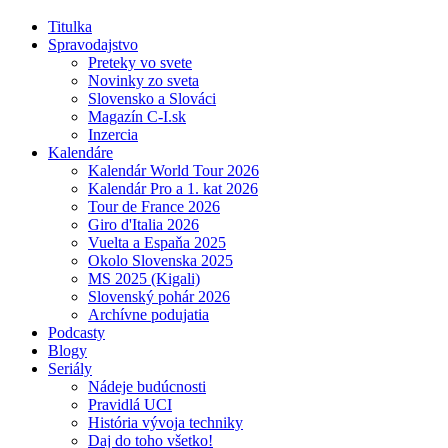
Titulka
Spravodajstvo
Preteky vo svete
Novinky zo sveta
Slovensko a Slováci
Magazín C-I.sk
Inzercia
Kalendáre
Kalendár World Tour 2026
Kalendár Pro a 1. kat 2026
Tour de France 2026
Giro d'Italia 2026
Vuelta a Espaňa 2025
Okolo Slovenska 2025
MS 2025 (Kigali)
Slovenský pohár 2026
Archívne podujatia
Podcasty
Blogy
Seriály
Nádeje budúcnosti
Pravidlá UCI
História vývoja techniky
Daj do toho všetko!