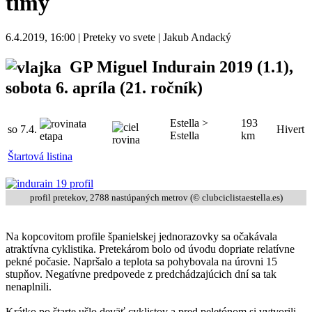
tímy
6.4.2019, 16:00 | Preteky vo svete | Jakub Andacký
GP Miguel Indurain 2019
(1.1),
sobota 6. apríla (21. ročník)
Estella >
193
so
7.4.
Hivert
Estella
km
Štartová listina
profil pretekov, 2788 nastúpaných metrov (© clubciclistaestella.es)
Na kopcovitom profile španielskej jednorazovky sa očakávala
atraktívna cyklistika. Pretekárom bolo od úvodu dopriate relatívne
pekné počasie. Napršalo a teplota sa pohybovala na úrovni 15
stupňov. Negatívne predpovede z predchádzajúcich dní sa tak
nenaplnili.
Krátko po štarte ušlo deväť cyklistov a pred peletónom si vytvorili