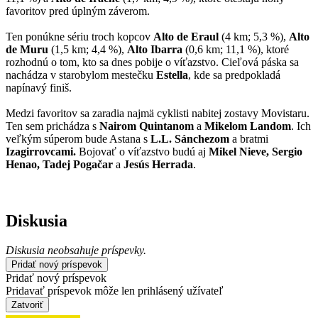
favoritov pred úplným záverom.
Ten ponúkne sériu troch kopcov
Alto de Eraul
(4 km; 5,3 %),
Alto
de Muru
(1,5 km; 4,4 %),
Alto Ibarra
(0,6 km; 11,1 %), ktoré
rozhodnú o tom, kto sa dnes pobije o víťazstvo. Cieľová páska sa
nachádza v starobylom mestečku
Estella
, kde sa predpokladá
napínavý finiš.
Medzi favoritov sa zaradia najmä cyklisti nabitej zostavy Movistaru.
Ten sem prichádza s
Nairom Quintanom
a
Mikelom Landom
. Ich
veľkým súperom bude Astana s
L.L. Sánchezom
a bratmi
Izagirrovcami.
Bojovať o víťazstvo budú aj
Mikel Nieve, Sergio
Henao, Tadej Pogačar
a
Jesús Herrada
.
Diskusia
Diskusia neobsahuje príspevky.
Pridať nový príspevok
Pridať nový príspevok
Pridavať príspevok môže len prihlásený užívateľ
Zatvoriť