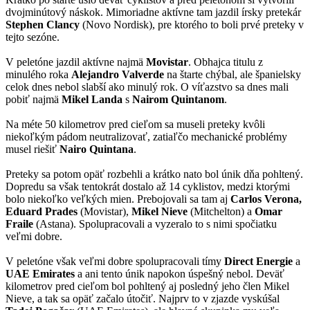
dvojminútový náskok. Mimoriadne aktívne tam jazdil írsky pretekár
Stephen Clancy
(Novo Nordisk), pre ktorého to boli prvé preteky v
tejto sezóne.
V peletóne jazdil aktívne najmä
Movistar
. Obhajca titulu z
minulého roka
Alejandro Valverde
na štarte chýbal, ale španielsky
celok dnes nebol slabší ako minulý rok. O víťazstvo sa dnes mali
pobiť najmä
Mikel Landa
s
Nairom Quintanom
.
Na méte 50 kilometrov pred cieľom sa museli preteky kvôli
niekoľkým pádom neutralizovať, zatiaľčo mechanické problémy
musel riešiť
Nairo Quintana
.
Preteky sa potom opäť rozbehli a krátko nato bol únik dňa pohltený.
Dopredu sa však tentokrát dostalo až 14 cyklistov, medzi ktorými
bolo niekoľko veľkých mien. Prebojovali sa tam aj
Carlos Verona,
Eduard Prades
(Movistar),
Mikel Nieve
(Mitchelton) a
Omar
Fraile
(Astana). Spolupracovali a vyzeralo to s nimi spočiatku
veľmi dobre.
V peletóne však veľmi dobre spolupracovali tímy
Direct Energie
a
UAE Emirates
a ani tento únik napokon úspešný nebol. Deväť
kilometrov pred cieľom bol pohltený aj posledný jeho člen Mikel
Nieve, a tak sa opäť začalo útočiť. Najprv to v zjazde vyskúšal