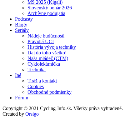
MS 2025 (Kigali)
Slovenský pohár 2026
Archívne podujatia
Podcasty
Blogy
Seriály
Nádeje budúcnosti
Pravidlá UCI
História vývoja techniky
Daj do toho všetko!
Naša mládež (CTM)
Cyklolekárnička
Technika
Iné
Tiráž a kontakt
Cookies
Obchodné podmienky
Fórum
Copyright © 2021 Cycling-Info.sk. Všetky práva vyhradené.
Created by
Orsigo