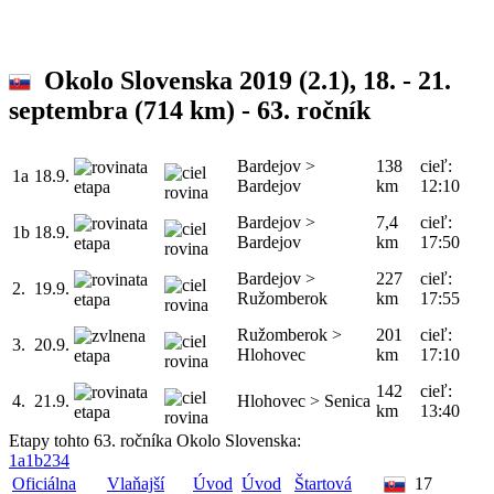
Okolo Slovenska 2019
(2.1), 18. - 21.
septembra (714 km) - 63. ročník
Bardejov >
138
cieľ:
1a
18.9.
Bardejov
km
12:10
Bardejov >
7,4
cieľ:
1b
18.9.
Bardejov
km
17:50
Bardejov >
227
cieľ:
2.
19.9.
Ružomberok
km
17:55
Ružomberok >
201
cieľ:
3.
20.9.
Hlohovec
km
17:10
142
cieľ:
4.
21.9.
Hlohovec > Senica
km
13:40
Etapy tohto 63. ročníka Okolo Slovenska:
1a
1b
2
3
4
Oficiálna
Vlaňajší
Úvod
Úvod
Štartová
17