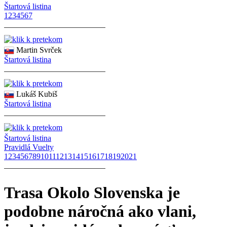
Štartová listina
1
2
3
4
5
6
7
Martin Svrček
Štartová listina
Lukáš Kubiš
Štartová listina
Štartová listina
Pravidlá Vuelty
1
2
3
4
5
6
7
8
9
10
11
12
13
14
15
16
17
18
19
20
21
Trasa Okolo Slovenska je
podobne náročná ako vlani,