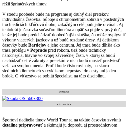
réžií šprintérskych tímov.
V stredu poobede bude na programe aj druhý diel pretekov,
individuálna časovka. Súboje s chronometrom zohrali v posledných
troch edíciách kľúčovú úlohu, zakaždým celé podujatie otvárali. Aj
tentokrát je časovka súčasťou itinerára a opäť sa pôjde v prvý deň,
lenže jej bude predchádzať doobedňajšia skúška, čo môže ovplyvniť
výkony viacerých jazdcov a už budú rozdané dresy. Aj dejiskom
časovky bude
Bardejov
a jeho centrum. Jej trasa bude dlhšia ako
trasa prológu v
Poprade
pred rokom, tiež bude technicky
náročnejšia, hlavne vo svojej záverečnej časti, v ktorej sa budú
nachádzať ostré zákruty a pretekári v nich budú musieť predviesť
veľa zo svojho umenia. Profil bude čisto rovinatý, na skoro
siedmich kilometroch sa cyklistom nepostaví do cesty ani jeden
brdok. O víťazstvo sa pobijú špecialisti na túto disciplínu.
- inzercia -
- inzercia -
Športoví riaditelia tímov World Tour sa na takúto časovku zvyknú
detailne pripravovať
a skúmajú ju dopredu aj prostredníctvom