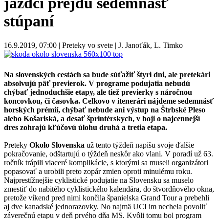
jazdci prejdú sedemnásť
stúpaní
16.9.2019, 07:00 | Preteky vo svete | J. Janoťák, L. Timko
Na slovenských cestách sa bude súťažiť štyri dni, ale pretekári
absolvujú päť previerok. V programe podujatia nebudú
chýbať jednoduchšie etapy, ale tiež previerky s náročnou
koncovkou, či časovka. Celkovo v itenerári nájdeme sedemnásť
horských prémií, chýbať nebude ani výstup na Štrbské Pleso
alebo Košariská, a desať šprintérskych, v boji o najcennejší
dres zohrajú kľúčovú úlohu druhá a tretia etapa.
Preteky
Okolo Slovenska
už tento týždeň napíšu svoje ďalšie
pokračovanie, odštartujú o týždeň neskôr ako vlani. V poradí už 63.
ročník trápili viaceré komplikácie, s ktorými sa museli organizátori
popasovať a urobili preto zopár zmien oproti minulému roku.
Najprestížnejšie cyklistické podujatie na Slovensku sa muselo
zmestiť do nabitého cyklistického kalendára, do štvordňového okna,
pretože víkend pred nimi končila španielska Grand Tour a prebehli
aj dve kanadské jednorazovky. No najmä UCI im nechela povoliť
záverečnú etapu v deň prvého dňa MS. Kvôli tomu bol program