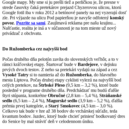
Google mapy. My sme si ju prešli tiež a perličkou je, že presne v
strede časovky čaká pretekárov prejazd Chyzerovou ulicou, ktorú
Google fotil iba v roku 2012 a betónové panely na nej vyzerajú dosť
zle. Pri výjazde na ulicu Pod papierňou je navyše odfotený
konský
povoz
.
Pozrite sa sami
. Zaujímavá reklama pre našu krajinu...
Našťastie, realita je iná a v súčasnosti je na tom mieste už nový
privádzač z obchvatu.
Do Ružomberka cez najvyšší bod
Počas druhého dňa pelotón zavíta do slovenských veľhôr, a to v
rámci kráľovskej etapy. Štartovať bude v
Bardejove
, v dejisku
prvých dvoch testov. Z neho sa pretekári vydajú na západ a cez
Vysoké Tatry
si to namieria až do
Ružomberka
, do hlavného
mesta Liptova. Počas druhej etapy cyklisti vylezú na najvyšší bod
celých pretekov, na
Štrbské Pleso
(9,5 km – 3,2 %), ktoré bude
posledné v programe druhého dňa. Predchádzať mu budú ďalšie
štyri stúpania, konkrétne
Obručné
(2,8 km – 5,4 %),
Stráňanské
sedlo
(6,5 km – 2,4 %),
Magurské sedlo
(3,9 km – 5,2 %), ďalšia
prémia prvej kategórie, a
Starý Smokovec
(4,5 km – 3,0 %).
Celkovo tak bude v hre až 38 bodov do vrchárskej súťaže, teda
kvantum bodov. Jazdec, ktorý bude chcieť priniesť bodkovaný dres
do Senice by mal stráviť deň v celodennom úniku.