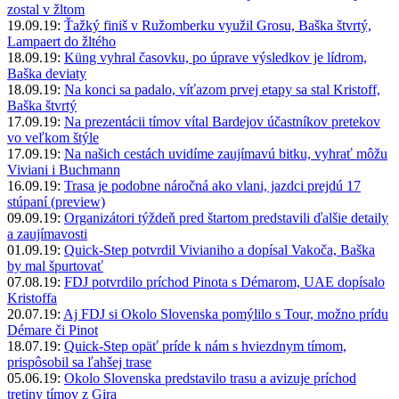
zostal v žltom
19.09.19:
Ťažký finiš v Ružomberku využil Grosu, Baška štvrtý,
Lampaert do žltého
18.09.19:
Küng vyhral časovku, po úprave výsledkov je lídrom,
Baška deviaty
18.09.19:
Na konci sa padalo, víťazom prvej etapy sa stal Kristoff,
Baška štvrtý
17.09.19:
Na prezentácii tímov vítal Bardejov účastníkov pretekov
vo veľkom štýle
17.09.19:
Na našich cestách uvidíme zaujímavú bitku, vyhrať môžu
Viviani i Buchmann
16.09.19:
Trasa je podobne náročná ako vlani, jazdci prejdú 17
stúpaní (preview)
09.09.19:
Organizátori týždeň pred štartom predstavili ďalšie detaily
a zaujímavosti
01.09.19:
Quick-Step potvrdil Vivianiho a dopísal Vakoča, Baška
by mal špurtovať
07.08.19:
FDJ potvrdilo príchod Pinota s Démarom, UAE dopísalo
Kristoffa
20.07.19:
Aj FDJ si Okolo Slovenska pomýlilo s Tour, možno prídu
Démare či Pinot
18.07.19:
Quick-Step opäť príde k nám s hviezdnym tímom,
prispôsobil sa ľahšej trase
05.06.19:
Okolo Slovenska predstavilo trasu a avizuje príchod
tretiny tímov z Gira