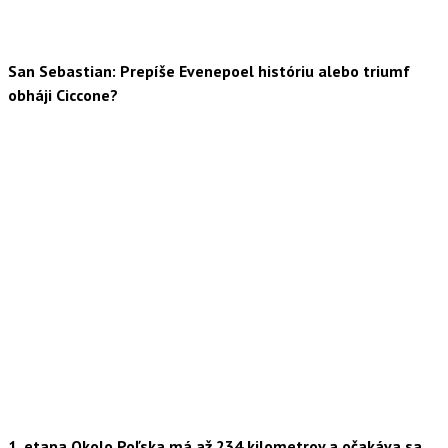
San Sebastian: Prepíše Evenepoel históriu alebo triumf
obháji Ciccone?
1. etapa Okolo Poľska má až 234 kilometrov a očakáva sa