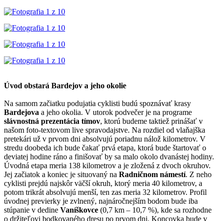
Úvod obstará Bardejov a jeho okolie
Na samom začiatku podujatia cyklisti budú spoznávať krasy
Bardejova
a jeho okolia. V utorok podvečer je na programe
slávnostná prezentácia tímov
, ktorú budeme taktiež prinášať v
našom foto-textovom live spravodajstve. Na rozdiel od vlaňajška
pretekári už v prvom dni absolvujú poriadnu nálož kilometrov. V
stredu doobeda ich bude čakať prvá etapa, ktorá bude štartovať o
deviatej hodine ráno a finišovať by sa malo okolo dvanástej hodiny.
Úvodná etapa meria 138 kilometrov a je zložená z dvoch okruhov.
Jej začiatok a koniec je situovaný na
Radničnom námestí
. Z neho
cyklisti prejdú najskôr väčší okruh, ktorý meria 40 kilometrov, a
potom trikrát absolvujú menší, ten zas meria 32 kilometrov. Profil
úvodnej previerky je zvlnený, najnáročnejším bodom bude iba
stúpanie v dedine
Vaníškovce
(0,7 km – 10,7 %), kde sa rozhodne
o držiteľovi bodkovaného dresu po prvom dni. Koncovka bude v