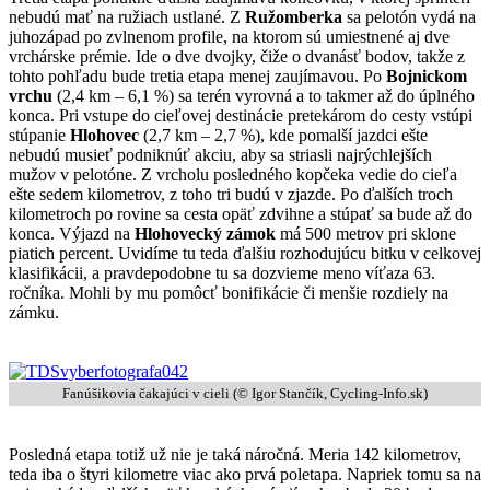
nebudú mať na ružiach ustlané. Z
Ružomberka
sa pelotón vydá na
juhozápad po zvlnenom profile, na ktorom sú umiestnené aj dve
vrchárske prémie. Ide o dve dvojky, čiže o dvanásť bodov, takže z
tohto pohľadu bude tretia etapa menej zaujímavou. Po
Bojnickom
vrchu
(2,4 km – 6,1 %) sa terén vyrovná a to takmer až do úplného
konca. Pri vstupe do cieľovej destinácie pretekárom do cesty vstúpi
stúpanie
Hlohovec
(2,7 km – 2,7 %), kde pomalší jazdci ešte
nebudú musieť podniknúť akciu, aby sa striasli najrýchlejších
mužov v pelotóne. Z vrcholu posledného kopčeka vedie do cieľa
ešte sedem kilometrov, z toho tri budú v zjazde. Po ďalších troch
kilometroch po rovine sa cesta opäť zdvihne a stúpať sa bude až do
konca. Výjazd na
Hlohovecký zámok
má 500 metrov pri sklone
piatich percent. Uvidíme tu teda ďalšiu rozhodujúcu bitku v celkovej
klasifikácii, a pravdepodobne tu sa dozvieme meno víťaza 63.
ročníka. Mohli by mu pomôcť bonifikácie či menšie rozdiely na
zámku.
Fanúšikovia čakajúci v cieli (© Igor Stančík, Cycling-Info.sk)
Posledná etapa totiž už nie je taká náročná. Meria 142 kilometrov,
teda iba o štyri kilometre viac ako prvá poletapa. Napriek tomu sa na