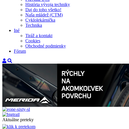
História vývoja techniky
Daj do toho všetko!
Naša mládež (CTM)
Cyklolekárnička
Technika
Iné
Tiráž a kontakt
Cookies
Obchodné podmienky
Fórum
Aktuálne preteky