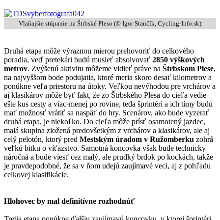
Vlaňajšie stúpanie na Štrbské Pleso (© Igor Stančík, Cycling-Info.sk)
Druhá etapa môže výraznou mierou prehovoriť do celkového
poradia, veď pretekári budú musieť absolvovať
2850 výškových
metrov
. Zvýšenú aktivitu môžeme vidieť práve na
Štrbskom Plese
,
na najvyššom bode podujatia, ktoré meria skoro desať kilometrov a
ponúkne veľa priestoru na útoky. Veľkou nevýhodou pre vrchárov a
aj klasikárov môže byť fakt, že zo Štrbského Plesa do cieľa vedie
ešte kus cesty a viac-menej po rovine, teda šprintéri a ich tímy budú
mať možnosť vrátiť sa naspäť do hry. Scenárov, ako bude vyzerať
druhá etapa, je niekoľko. Do cieľa môže prísť osamotený jazdec,
malá skupina zložená predovšetkým z vrchárov a klasikárov, ale aj
celý pelotón, ktorý pred
Mestským úradom v Ružomberku
zohrá
veľkú bitku o víťazstvo. Samotná koncovka však bude technicky
náročná a bude viesť cez malý, ale prudký brdok po kockách, takže
je pravdepodobné, že sa v ňom udejú zaujímavé veci, aj z pohľadu
celkovej klasifikácie.
Hlohovec by mal definitívne rozhodnúť
Tretia etapa ponúkne ďalšiu zaujímavú koncovku, v ktorej šprintéri