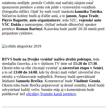
oslabeniu nedôjde, pretože Cofidis mal naďalej záujem ostať
sponzorom pretekov a tento rok príde s vynoveným vozidlom
(fotografia nižšie). Opäť by mali voziť maskota
kamzíka Tatríka
.
Súčasťou kolóny budú aj ďalšie autá, a to
janom
,
Aqua Trade
,
Pierre Baguette
,
auto organizátorov
, teda SZC,
vojenské auto
VŠC Dukla
a samozrejme, chýbať nebude dlhoročný speaker
pretekov
Roman Barényi
. Karavána bude jazdiť 20-30 minút pred
prejazdom cyklistov.
RTVS bude na Dvojke vysielať naživo druhú poletapu
, teda
stredajšiu časovku, a to v slušnom TV time od
15:20 do 17:30
.
Okrem toho sa ešte chystajú vysielať aj
záverečnú etapu v Senici
,
a to od
13:00 do 14:00
, kde by diváci mali vidieť záverečné dva
okruhy a vyhlasovanie najlepších. Prenosy budú sprevádzané
štúdiami
Samuela Brečku
. Komentovať bude
Vladimír Genda
.
Okrem toho bude Brečka pripravovať aj denné zostrihy, ktoré budú
odvysielané každý večer. Sumáre etáp aj s komentárom bude
publikovať tiež
oficiálny Youtube kanál pretekov
.