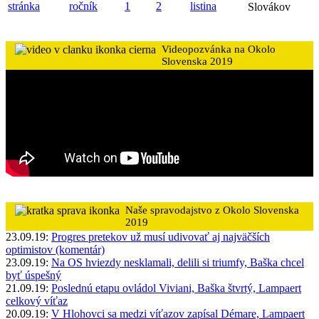
stránka
ročník
1
2
listina
Slovákov
Videopozvánka na Okolo
Slovenska 2019
Naše spravodajstvo z Okolo Slovenska
2019
23.09.19:
Progres pretekov už musí udivovať aj najväčších
optimistov (komentár)
23.09.19:
Na OS hviezdy nesklamali, delili si triumfy, Baška chcel
byť úspešný
21.09.19:
Poslednú etapu ovládol Viviani, Baška štvrtý, Lampaert
celkový víťaz
20.09.19:
V Hlohovci sa medzi víťazov zapísal Démare, Lampaert