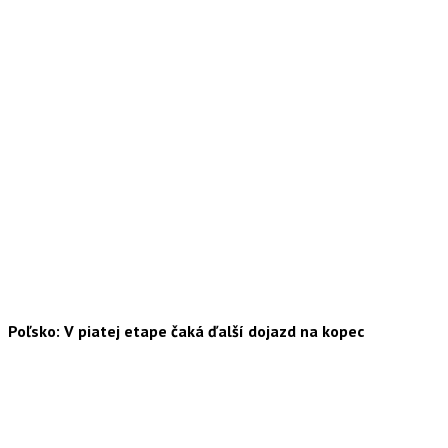
Poľsko: V piatej etape čaká ďalší dojazd na kopec