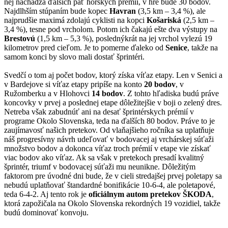
nej nachádza ďalších päť horských prémií, v hre bude 30 bodov.
Najdlhším stúpaním bude kopec
Havran
(3,5 km – 3,4 %), ale
najprudšie maximá zdolajú cyklisti na kopci
Košariská
(2,5 km –
3,4 %), tesne pod vrcholom. Potom ich čakajú ešte dva výstupy na
Brestovú
(1,5 km – 5,3 %), poslednýkrát na jej vrchol vylezú 19
kilometrov pred cieľom. Je to pomerne ďaleko od
Senice
, takže na
samom konci by slovo mali dostať šprintéri.
Svedčí o tom aj počet bodov, ktorý získa víťaz etapy. Len v Senici a
v Bardejove si víťaz etapy pripíše na konto
20 bodov
, v
Ružomberku a v Hlohovci
14 bodov
. Z tohto hľadiska budú práve
koncovky v prvej a poslednej etape dôležitejšie v boji o zelený dres.
Netreba však zabudnúť ani na desať šprintérskych prémií v
programe Okolo Slovenska, teda na ďalších 80 bodov. Práve to je
zaujímavosť našich pretekov. Od vlaňajšieho ročníka sa uplatňuje
náš progresívny návrh udeľovať v bodovacej aj vrchárskej súťaži
množstvo bodov a dokonca víťaz troch prémií v etape vie získať
viac bodov ako víťaz. Ak sa však v pretekoch presadí kvalitný
šprintér, triumf v bodovacej súťaži mu neunikne. Dôležitým
faktorom pre úvodné dni bude, že v cieli stredajšej prvej poletapy sa
nebudú uplatňovať štandardné bonifikácie 10-6-4, ale poletapové,
teda 6-4-2. Aj tento rok je
oficiálnym autom pretekov ŠKODA
,
ktorá zapožičala na Okolo Slovenska rekordných 19 vozidiel, takže
budú dominovať konvoju.