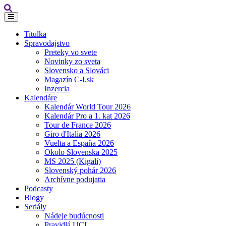
Titulka
Spravodajstvo
Preteky vo svete
Novinky zo sveta
Slovensko a Slováci
Magazín C-I.sk
Inzercia
Kalendáre
Kalendár World Tour 2026
Kalendár Pro a 1. kat 2026
Tour de France 2026
Giro d'Italia 2026
Vuelta a Espaňa 2026
Okolo Slovenska 2025
MS 2025 (Kigali)
Slovenský pohár 2026
Archívne podujatia
Podcasty
Blogy
Seriály
Nádeje budúcnosti
Pravidlá UCI