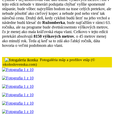
tejto edícii nebude v itinerári podujatia chýbať vyššie spomenuté
stúpanie, bude vôbec najvyšším bodom na trase celých pretekov, ale
nebude pôsobiť ako cieľový kopec a nebude pod neho viesť tak
náročná cesta. Druhý deň, kedy cyklisti budú liezť na jeho vrchol a
následne budú klesať do
Ružomberka
, bude najťažším v rámci 63.
ročníka, ale na programe bude dvetisícosemsto výškových metrov,
čo je menej ako mala kráľovská etapa vlani. Celkovo v tejto edícii
pretekári absolvujú
8150 výškových metrov
, o 45 metrov menej
ako minulý rok. Teda aj keď sa to zdá ako ľahký ročník, dáta
hovoria o veľmi podobnom ako vlani.
Fotogaléria máp a profilov etáp (©
okoloslovenska.com)