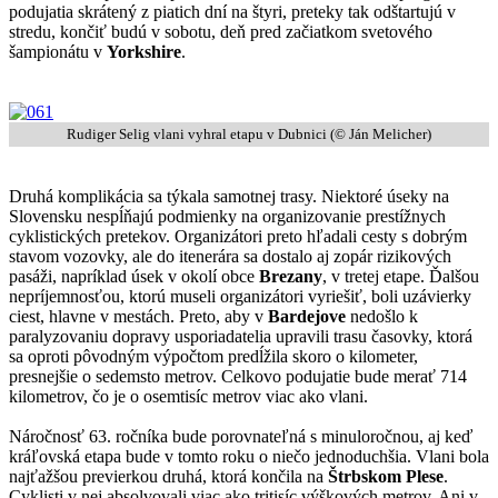
podujatia skrátený z piatich dní na štyri, preteky tak odštartujú v
stredu, končiť budú v sobotu, deň pred začiatkom svetového
šampionátu v
Yorkshire
.
Rudiger Selig vlani vyhral etapu v Dubnici (© Ján Melicher)
Druhá komplikácia sa týkala samotnej trasy. Niektoré úseky na
Slovensku nespĺňajú podmienky na organizovanie prestížnych
cyklistických pretekov. Organizátori preto hľadali cesty s dobrým
stavom vozovky, ale do itenerára sa dostalo aj zopár rizikových
pasáži, napríklad úsek v okolí obce
Brezany
, v tretej etape. Ďalšou
nepríjemnosťou, ktorú museli organizátori vyriešiť, boli uzávierky
ciest, hlavne v mestách. Preto, aby v
Bardejove
nedošlo k
paralyzovaniu dopravy usporiadatelia upravili trasu časovky, ktorá
sa oproti pôvodným výpočtom predĺžila skoro o kilometer,
presnejšie o sedemsto metrov. Celkovo podujatie bude merať 714
kilometrov, čo je o osemtisíc metrov viac ako vlani.
Náročnosť 63. ročníka bude porovnateľná s minuloročnou, aj keď
kráľovská etapa bude v tomto roku o niečo jednoduchšia. Vlani bola
najťažšou previerkou druhá, ktorá končila na
Štrbskom Plese
.
Cyklisti v nej absolvovali viac ako tritisíc výškových metrov. Ani v