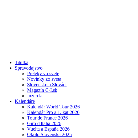
Titulka
Spravodajstvo
Preteky vo svete
Novinky zo sveta
Slovensko a Slováci
Magazín C-I.sk
Inzercia
Kalendáre
Kalendár World Tour 2026
Kalendár Pro a 1. kat 2026
Tour de France 2026
Giro d'Italia 2026
Vuelta a Espaňa 2026
Okolo Slovenska 2025