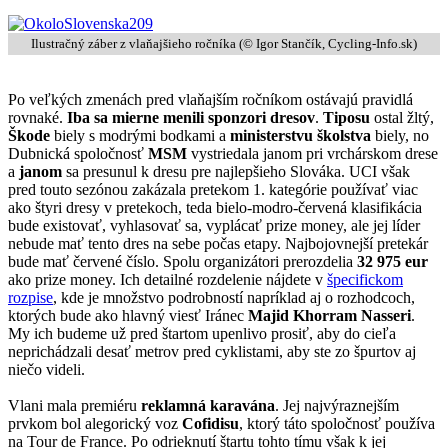
Ilustračný záber z vlaňajšieho ročníka (© Igor Stančík, Cycling-Info.sk)
Po veľkých zmenách pred vlaňajším ročníkom ostávajú pravidlá
rovnaké.
Iba sa mierne menili sponzori dresov
.
Tiposu
ostal žltý,
Škode
biely s modrými bodkami a
ministerstvu školstva
biely, no
Dubnická spoločnosť
MSM
vystriedala janom pri vrchárskom drese
a
janom
sa presunul k dresu pre najlepšieho Slováka. UCI však
pred touto sezónou zakázala pretekom 1. kategórie používať viac
ako štyri dresy v pretekoch, teda bielo-modro-červená klasifikácia
bude existovať, vyhlasovať sa, vyplácať prize money, ale jej líder
nebude mať tento dres na sebe počas etapy. Najbojovnejší pretekár
bude mať červené číslo. Spolu organizátori prerozdelia
32 975 eur
ako prize money. Ich detailné rozdelenie nájdete v
špecifickom
rozpise
, kde je množstvo podrobností napríklad aj o rozhodcoch,
ktorých bude ako hlavný viesť Iránec
Majid Khorram Nasseri
.
My ich budeme už pred štartom upenlivo prosiť, aby do cieľa
neprichádzali desať metrov pred cyklistami, aby ste zo špurtov aj
niečo videli.
Vlani mala premiéru
reklamná karavána
. Jej najvýraznejším
prvkom bol alegorický voz
Cofidisu
, ktorý táto spoločnosť používa
na Tour de France. Po odrieknutí štartu tohto tímu však k jej