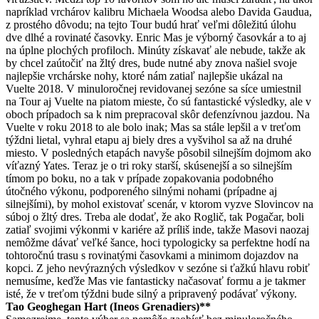
napríklad vrchárov kalibru Michaela Woodsa alebo Davida Gaudua,
z prostého dôvodu; na tejto Tour budú hrať veľmi dôležitú úlohu
dve dlhé a rovinaté časovky. Enric Mas je výborný časovkár a to aj
na úplne plochých profiloch. Minúty získavať ale nebude, takže ak
by chcel zaútočiť na žltý dres, bude nutné aby znova našiel svoje
najlepšie vrchárske nohy, ktoré nám zatiaľ najlepšie ukázal na
Vuelte 2018. V minuloročnej revidovanej sezóne sa síce umiestnil
na Tour aj Vuelte na piatom mieste, čo sú fantastické výsledky, ale v
oboch prípadoch sa k nim prepracoval skôr defenzívnou jazdou. Na
Vuelte v roku 2018 to ale bolo inak; Mas sa stále lepšil a v treťom
týždni lietal, vyhral etapu aj biely dres a vyšvihol sa až na druhé
miesto. V posledných etapách navyše pôsobil silnejším dojmom ako
víťazný Yates. Teraz je o tri roky starší, skúsenejší a so silnejším
tímom po boku, no a tak v prípade zopakovania podobného
útočného výkonu, podporeného silnými nohami (prípadne aj
silnejšími), by mohol existovať scenár, v ktorom vyzve Slovincov na
súboj o žltý dres. Treba ale dodať, že ako Roglič, tak Pogačar, boli
zatiaľ svojimi výkonmi v kariére až príliš inde, takže Masovi naozaj
nemôžme dávať veľké šance, hoci typologicky sa perfektne hodí na
tohtoročnú trasu s rovinatými časovkami a minimom dojazdov na
kopci. Z jeho nevýrazných výsledkov v sezóne si ťažkú hlavu robiť
nemusíme, keďže Mas vie fantasticky načasovať formu a je takmer
isté, že v treťom týždni bude silný a pripravený podávať výkony.
Tao Geoghegan Hart (Ineos Grenadiers)**