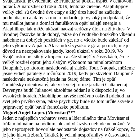
Švajčiarsku, je evidentné, že Francúz sa pokúsi uspieť v celkovom
poradí. A narozdiel od roku 2019, tentoraz cielene. Alaphilippov
veľký cieľ sú úvodné dve etapy a žltý dres hneď na začiatku
podujatia, no a ak by sa mu to podarilo, je vysoký predpoklad, že
mu maillot jaune a domáci fanúšikovia opäť nalejú energiu a
Alaphilippe tak môže ukázať naozaj seriózny útok na žltý dres. V
úvodnej časovke bude dobrý, takže do úvodného horského víkendu
nabehne na dobrých pozíciách v gc, no a všetko bude záležať od
jeho výkonu v Alpách. Ak sa udrží vysoko v gc aj po nich, nie je
dôvod na nezopakovanie jazdy, ktorú ukázal v roku 2019. Vo
Švajčiarsku bol silný v kopcoch a ešte silnejší v časovkách, čo je
veľký rozdiel oproti jeho slabým výkonom na minuloročnom
Dauphiné, po ktorom nasledovala aj slabšia Tour. Naopak, môžeme
jasne vidieť paralely s ročníkom 2019, kedy po skvelom Dauphiné
nasledovala neskutočná jazda na Starej dáme. Tím je opäť
šprintérsky orientovaný, ale v skvelej forme jazdiaci Cattaneo aj
Devenyns budú Julianovi absolútne oddaní a k dispozícií aj vo
vysokých horách. Alaphilippe navyše nedávno oslávil príchod na
svet jeho prvého syna, takže psychicky bude na tom určite skvele a
pripravený opäť baviť francúzske publikum.
Miguel Angel López (Movistar)***
Jeden z najlepších vrchárov sveta a líder silného tímu Movistar si
trúfa minimálne na pódium, ale ani víťazstvo nebude nemožné. V
jeho neprospech hovorí ale nedostatok dojazdov na ťažké kopce, čo
je jeho hlavná zbraň. Taktiež je veľmi nespoľahlivý v časovkách.