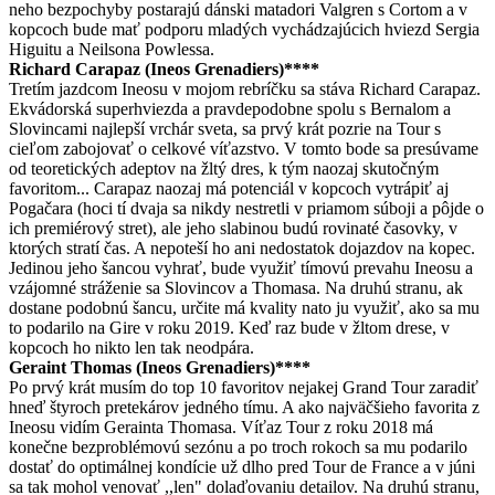
neho bezpochyby postarajú dánski matadori Valgren s Cortom a v
kopcoch bude mať podporu mladých vychádzajúcich hviezd Sergia
Higuitu a Neilsona Powlessa.
Richard Carapaz (Ineos Grenadiers)****
Tretím jazdcom Ineosu v mojom rebríčku sa stáva Richard Carapaz.
Ekvádorská superhviezda a pravdepodobne spolu s Bernalom a
Slovincami najlepší vrchár sveta, sa prvý krát pozrie na Tour s
cieľom zabojovať o celkové víťazstvo. V tomto bode sa presúvame
od teoretických adeptov na žltý dres, k tým naozaj skutočným
favoritom... Carapaz naozaj má potenciál v kopcoch vytrápiť aj
Pogačara (hoci tí dvaja sa nikdy nestretli v priamom súboji a pôjde o
ich premiérový stret), ale jeho slabinou budú rovinaté časovky, v
ktorých stratí čas. A nepoteší ho ani nedostatok dojazdov na kopec.
Jedinou jeho šancou vyhrať, bude využiť tímovú prevahu Ineosu a
vzájomné stráženie sa Slovincov a Thomasa. Na druhú stranu, ak
dostane podobnú šancu, určite má kvality nato ju využiť, ako sa mu
to podarilo na Gire v roku 2019. Keď raz bude v žltom drese, v
kopcoch ho nikto len tak neodpára.
Geraint Thomas (Ineos Grenadiers)****
Po prvý krát musím do top 10 favoritov nejakej Grand Tour zaradiť
hneď štyroch pretekárov jedného tímu. A ako najväčšieho favorita z
Ineosu vidím Gerainta Thomasa. Víťaz Tour z roku 2018 má
konečne bezproblémovú sezónu a po troch rokoch sa mu podarilo
dostať do optimálnej kondície už dlho pred Tour de France a v júni
sa tak mohol venovať ,,len" dolaďovaniu detailov. Na druhú stranu,