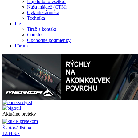
Daj do toho všetko!
Naša mládež (CTM)
Cyklolekárnička
Technika
Iné
Tiráž a kontakt
Cookies
Obchodné podmienky
Fórum
Aktuálne preteky
Štartová listina
1
2
3
4
5
6
7