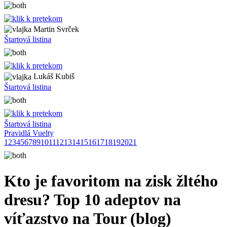
Martin Svrček
Štartová listina
Lukáš Kubiš
Štartová listina
Štartová listina
Pravidlá Vuelty
1
2
3
4
5
6
7
8
9
10
11
12
13
14
15
16
17
18
19
20
21
Kto je favoritom na zisk žltého
dresu? Top 10 adeptov na
víťazstvo na Tour (blog)