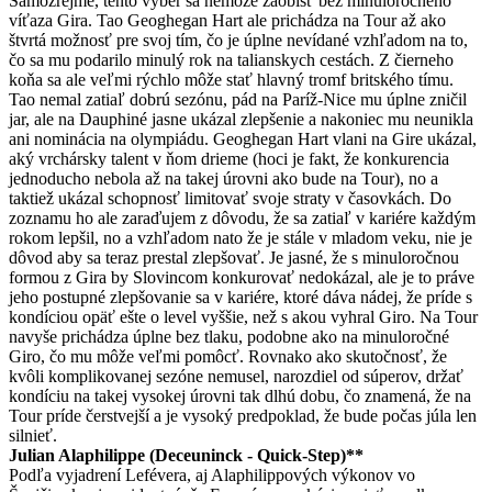
Samozrejme, tento výber sa nemôže zaobísť bez minuloročného
víťaza Gira. Tao Geoghegan Hart ale prichádza na Tour až ako
štvrtá možnosť pre svoj tím, čo je úplne nevídané vzhľadom na to,
čo sa mu podarilo minulý rok na talianskych cestách. Z čierneho
koňa sa ale veľmi rýchlo môže stať hlavný tromf britského tímu.
Tao nemal zatiaľ dobrú sezónu, pád na Paríž-Nice mu úplne zničil
jar, ale na Dauphiné jasne ukázal zlepšenie a nakoniec mu neunikla
ani nominácia na olympiádu. Geoghegan Hart vlani na Gire ukázal,
aký vrchársky talent v ňom drieme (hoci je fakt, že konkurencia
jednoducho nebola až na takej úrovni ako bude na Tour), no a
taktiež ukázal schopnosť limitovať svoje straty v časovkách. Do
zoznamu ho ale zaraďujem z dôvodu, že sa zatiaľ v kariére každým
rokom lepšil, no a vzhľadom nato že je stále v mladom veku, nie je
dôvod aby sa teraz prestal zlepšovať. Je jasné, že s minuloročnou
formou z Gira by Slovincom konkurovať nedokázal, ale je to práve
jeho postupné zlepšovanie sa v kariére, ktoré dáva nádej, že príde s
kondíciou opäť ešte o level vyššie, než s akou vyhral Giro. Na Tour
navyše prichádza úplne bez tlaku, podobne ako na minuloročné
Giro, čo mu môže veľmi pomôcť. Rovnako ako skutočnosť, že
kvôli komplikovanej sezóne nemusel, narozdiel od súperov, držať
kondíciu na takej vysokej úrovni tak dlhú dobu, čo znamená, že na
Tour príde čerstvejší a je vysoký predpoklad, že bude počas júla len
silnieť.
Julian Alaphilippe (Deceuninck - Quick-Step)**
Podľa vyjadrení Lefévera, aj Alaphilippových výkonov vo