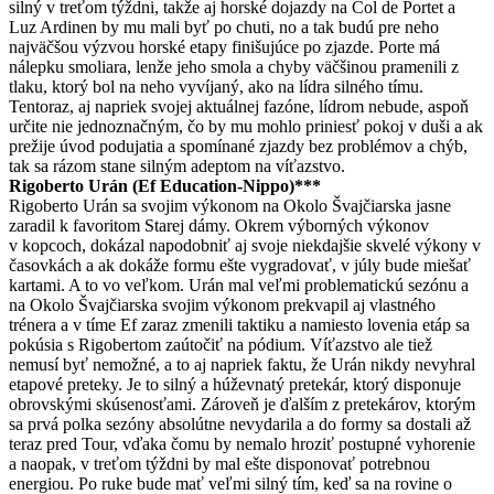
silný v treťom týždni, takže aj horské dojazdy na Col de Portet a
Luz Ardinen by mu mali byť po chuti, no a tak budú pre neho
najväčšou výzvou horské etapy finišujúce po zjazde. Porte má
nálepku smoliara, lenže jeho smola a chyby väčšinou pramenili z
tlaku, ktorý bol na neho vyvíjaný, ako na lídra silného tímu.
Tentoraz, aj napriek svojej aktuálnej fazóne, lídrom nebude, aspoň
určite nie jednoznačným, čo by mu mohlo priniesť pokoj v duši a ak
prežije úvod podujatia a spomínané zjazdy bez problémov a chýb,
tak sa rázom stane silným adeptom na víťazstvo.
Rigoberto Urán (Ef Education-Nippo)***
Rigoberto Urán sa svojim výkonom na Okolo Švajčiarska jasne
zaradil k favoritom Starej dámy. Okrem výborných výkonov
v kopcoch, dokázal napodobniť aj svoje niekdajšie skvelé výkony v
časovkách a ak dokáže formu ešte vygradovať, v júly bude miešať
kartami. A to vo veľkom. Urán mal veľmi problematickú sezónu a
na Okolo Švajčiarska svojim výkonom prekvapil aj vlastného
trénera a v tíme Ef zaraz zmenili taktiku a namiesto lovenia etáp sa
pokúsia s Rigobertom zaútočiť na pódium. Víťazstvo ale tiež
nemusí byť nemožné, a to aj napriek faktu, že Urán nikdy nevyhral
etapové preteky. Je to silný a húževnatý pretekár, ktorý disponuje
obrovskými skúsenosťami. Zároveň je ďalším z pretekárov, ktorým
sa prvá polka sezóny absolútne nevydarila a do formy sa dostali až
teraz pred Tour, vďaka čomu by nemalo hroziť postupné vyhorenie
a naopak, v treťom týždni by mal ešte disponovať potrebnou
energiou. Po ruke bude mať veľmi silný tím, keď sa na rovine o