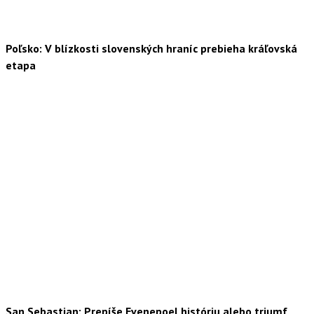
Poľsko: V blízkosti slovenských hraníc prebieha kráľovská
etapa
San Sebastian: Prepíše Evenepoel históriu alebo triumf