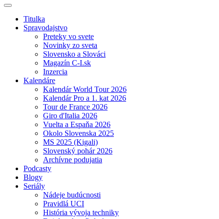
Titulka
Spravodajstvo
Preteky vo svete
Novinky zo sveta
Slovensko a Slováci
Magazín C-I.sk
Inzercia
Kalendáre
Kalendár World Tour 2026
Kalendár Pro a 1. kat 2026
Tour de France 2026
Giro d'Italia 2026
Vuelta a Espaňa 2026
Okolo Slovenska 2025
MS 2025 (Kigali)
Slovenský pohár 2026
Archívne podujatia
Podcasty
Blogy
Seriály
Nádeje budúcnosti
Pravidlá UCI
História vývoja techniky