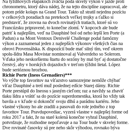
Na týždňových etapákoch zväčša podá skvelý výkon v jazde proti
chronometru, ktorý dáva nádej, že na tejto disciplíne zapracoval, ale
potom príde kolaps na Grand Tour. Takto už stratil nejednu pozíciu
v celkových poradiach na pretekoch veľkej trojky a ťažko si
predstaviť, že zrovna na dvoch rovinatých tratiach, ktoré sú vo
Francúzsku pripravené, to konečne zlomí. V kopcoch ale bude
patriť k najlepším, veď na Dauphiné bol od neho lepší len Porte (a
Padun) a na Mont Ventoux Denivelé Challenge podal famózny
výkon a zaznamenal jeden z najlepších výkonov všetkých čias na
obrovi Provensálska. K dispozícií bude mať silný tím, veď okrem
spolu-lídra Masa Movistar nominoval aj Valverdeho so Solerom.
Vďaka jeho neskoršiemu štartu do sezóny by mal byť aj dostatočne
čerstvý, aby v horských dojazdoch v treťom týždni lietal. López
bude serióznou hrozbou.
Richie Porte (Ineos Grenadiers)***
Vo výčte top favoritov na víťazstvo samozrejme nemôže chýbať
víťaz Dauphiné a tretí muž poslednej edície Starej dámy. Richie
Porte prestúpil do Ineosu s jasným cieľom; raz a navždy sa zbaviť
tlaku lídra a vrátiť sa do pozície superdomestika, ktorá ho vždy tak
bavila a v kľude si dokončiť svoju dlhú a parádnu kariéru. Jeho
vlastné výkony ho ale zradili a pasovali do role jedného z top
favoritov Tour. Pravdupovediac, vyzerá vlastne v najlepšej forme od
roku 2017 a fakt, že na staré kolená konečne vyhral Dauphiné,
potvrdzuje, že rozhodne nepoľavuje a na Tour bude v skvelej forme.
Dve rovinaté časovky sú pre neho skôr výhodou, rovnako býva