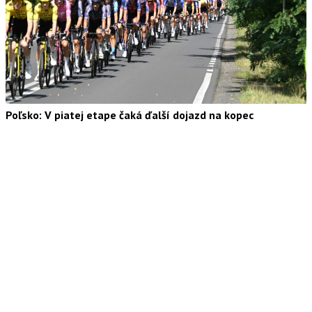
Poľsko: V piatej etape čaká ďalší dojazd na kopec