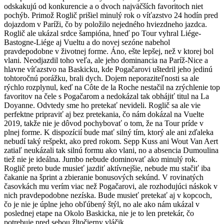
odskakujú od konkurencie a o dvoch najväčších favoritoch niet
pochýb. Primož Roglič prišiel minulý rok o víťazstvo 24 hodín pred
dojazdom v Paríži, čo by položilo nejedného hviezdneho jazdca.
Roglič ale ukázal srdce šampióna, hneď po Tour vyhral Liége-
Bastogne-Liége aj Vueltu a do novej sezóne nabehol
pravdepodobne v životnej forme. Áno, ešte lepšej, než v ktorej bol
vlani. Neodjazdil toho veľa, ale jeho dominancia na Paríž-Nice a
hlavne víťazstvo na Baskicku, kde Pogačarovi uštedril jeho jedinú
tohtoročnú porážku, brali dych. Dojem neporaziteľnosti sa ale
rýchlo rozplynul, keď na Côte de la Roche nestačil na zrýchlenie top
favoritov na čele s Pogačarom a nedokázal tak obhájiť titul na La
Doyanne. Odvtedy sme ho pretekať nevideli. Roglič sa ale vie
perfektne pripraviť aj bez pretekania, čo nám dokázal na Vuelte
2019, takže nie je dôvod pochybovať o tom, že na Tour príde v
plnej forme. K dispozícií bude mať silný tím, ktorý ale ani zďaleka
nebudí taký rešpekt, ako pred rokom. Sepp Kuss ani Wout Van Aert
zatiaľ neukázali tak silnú formu ako vlani, no a absencia Dumoulina
tiež nie je ideálna. Jumbo nebude dominovať ako minulý rok.
Roglič preto bude musieť jazdiť aktívnejšie, nebude mu stačiť iba
čakanie na šprint a zbieranie bonusových sekúnd. V rovinatých
časovkách mu verím viac než Pogačarovi, ale rozhodujúci náskok v
nich pravdepodobne nezíska. Bude musieť pretekať aj v kopcoch,
čo je nie je úplne jeho obľúbený štýl, no ale ako nám ukázal v
poslednej etape na Okolo Baskicka, nie je to len pretekár, čo
potrebuje pred sebou žltočierny vláčik.