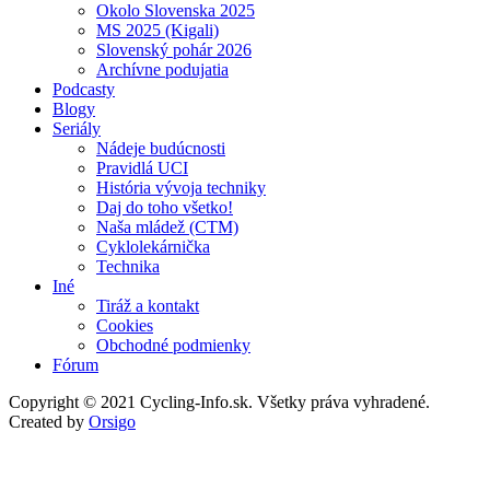
Okolo Slovenska 2025
MS 2025 (Kigali)
Slovenský pohár 2026
Archívne podujatia
Podcasty
Blogy
Seriály
Nádeje budúcnosti
Pravidlá UCI
História vývoja techniky
Daj do toho všetko!
Naša mládež (CTM)
Cyklolekárnička
Technika
Iné
Tiráž a kontakt
Cookies
Obchodné podmienky
Fórum
Copyright © 2021 Cycling-Info.sk. Všetky práva vyhradené.
Created by
Orsigo