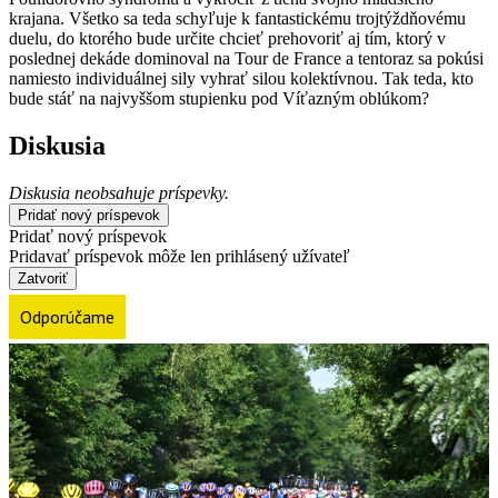
krajana. Všetko sa teda schyľuje k fantastickému trojtýždňovému
duelu, do ktorého bude určite chcieť prehovoriť aj tím, ktorý v
poslednej dekáde dominoval na Tour de France a tentoraz sa pokúsi
namiesto individuálnej sily vyhrať silou kolektívnou. Tak teda, kto
bude stáť na najvyššom stupienku pod Víťazným oblúkom?
Diskusia
Diskusia neobsahuje príspevky.
Pridať nový príspevok
Pridať nový príspevok
Pridavať príspevok môže len prihlásený užívateľ
Zatvoriť
Odporúčame