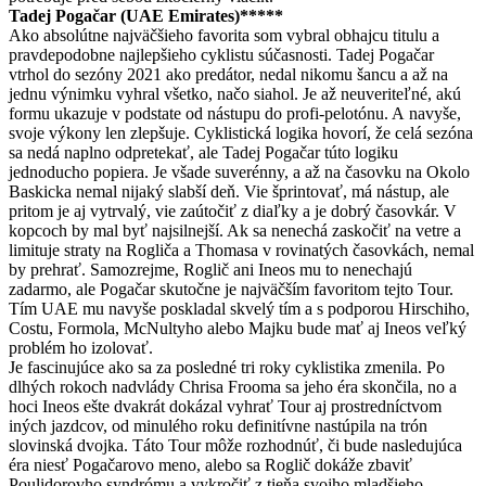
Tadej Pogačar (UAE Emirates)*****
Ako absolútne najväčšieho favorita som vybral obhajcu titulu a
pravdepodobne najlepšieho cyklistu súčasnosti. Tadej Pogačar
vtrhol do sezóny 2021 ako predátor, nedal nikomu šancu a až na
jednu výnimku vyhral všetko, načo siahol. Je až neuveriteľné, akú
formu ukazuje v podstate od nástupu do profi-pelotónu. A navyše,
svoje výkony len zlepšuje. Cyklistická logika hovorí, že celá sezóna
sa nedá naplno odpretekať, ale Tadej Pogačar túto logiku
jednoducho popiera. Je všade suverénny, a až na časovku na Okolo
Baskicka nemal nijaký slabší deň. Vie šprintovať, má nástup, ale
pritom je aj vytrvalý, vie zaútočiť z diaľky a je dobrý časovkár. V
kopcoch by mal byť najsilnejší. Ak sa nenechá zaskočiť na vetre a
limituje straty na Rogliča a Thomasa v rovinatých časovkách, nemal
by prehrať. Samozrejme, Roglič ani Ineos mu to nenechajú
zadarmo, ale Pogačar skutočne je najväčším favoritom tejto Tour.
Tím UAE mu navyše poskladal skvelý tím a s podporou Hirschiho,
Costu, Formola, McNultyho alebo Majku bude mať aj Ineos veľký
problém ho izolovať.
Je fascinujúce ako sa za posledné tri roky cyklistika zmenila. Po
dlhých rokoch nadvlády Chrisa Frooma sa jeho éra skončila, no a
hoci Ineos ešte dvakrát dokázal vyhrať Tour aj prostredníctvom
iných jazdcov, od minulého roku definitívne nastúpila na trón
slovinská dvojka. Táto Tour môže rozhodnúť, či bude nasledujúca
éra niesť Pogačarovo meno, alebo sa Roglič dokáže zbaviť
Poulidorovho syndrómu a vykročiť z tieňa svojho mladšieho