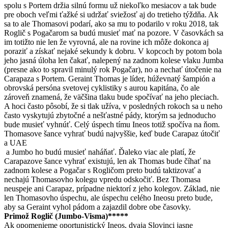
spolu s Portem držia silnú formu už niekoľko mesiacov a tak bude
pre oboch veľmi ťažké si udržať sviežosť aj do tretieho týždňa. Ak
sa to ale Thomasovi podarí, ako sa mu to podarilo v roku 2018, tak
Roglič s Pogačarom sa budú musieť mať na pozore. V časovkách sa
im totižto nie len že vyrovná, ale na rovine ich môže dokonca aj
poraziť a získať nejaké sekundy k dobru. V kopcoch by potom bola
jeho jasná úloha len čakať, nalepený na zadnom kolese vlaku Jumba
(presne ako to spravil minulý rok Pogačar), no a nechať útočenie na
Carapaza s Portem. Geraint Thomas je líder, húževnatý šampión a
obrovská persóna svetovej cyklistiky s aurou kapitána, čo ale
zároveň znamená, že väčšina tlaku bude spočívať na jeho pleciach.
A hoci často pôsobí, že si tlak užíva, v posledných rokoch sa u neho
často vyskytujú zbytočné a nešťastné pády, ktorým sa jednoducho
bude musieť vyhnúť. Celý úspech tímu Ineos totiž spočíva na ňom.
Thomasove šance vyhrať budú najvyššie, keď bude Carapaz útočiť
a UAE
a Jumbo ho budú musieť naháňať. Ďaleko viac ale platí, že
Carapazove šance vyhrať existujú, len ak Thomas bude číhať na
zadnom kolese a Pogačar s Rogličom preto budú taktizovať a
nechajú Thomasovho kolegu vpredu odskočiť. Bez Thomasa
neuspeje ani Carapaz, prípadne niektorí z jeho kolegov. Základ, nie
len Thomasovho úspechu, ale úspechu celého Ineosu preto bude,
aby sa Geraint vyhol pádom a zajazdil dobre obe časovky.
Primož Roglič (Jumbo-Visma)*****
Ak opomenieme oportunistický Ineos, dvaja Slovinci jasne