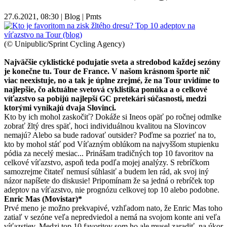
27.6.2021, 08:30 | Blog | Pmts
(© Unipublic/Sprint Cycling Agency)
Najväčšie cyklistické podujatie sveta a stredobod každej sezóny
je konečne tu. Tour de France. V našom krásnom športe nič
viac neexistuje, no a tak je úplne zrejmé, že na Tour uvidíme to
najlepšie, čo aktuálne svetová cyklistika ponúka a o celkové
víťazstvo sa pobijú najlepší GC pretekári súčasnosti, medzi
ktorými vynikajú dvaja Slovinci.
Kto by ich mohol zaskočiť? Dokáže si Ineos opäť po ročnej odmlke
zobrať žltý dres späť, hoci individuálnou kvalitou na Slovincov
nemajú? Alebo sa bude radovať outsider? Poďme sa pozrieť na to,
kto by mohol stáť pod Víťazným oblúkom na najvyššom stupienku
pódia za necelý mesiac... Prinášam tradičných top 10 favoritov na
celkové víťazstvo, aspoň teda podľa mojej analýzy. S rebríčkom
samozrejme čitateľ nemusí súhlasiť a budem len rád, ak svoj iný
názor napíšete do diskusie! Pripomínam že sa jedná o rebríček top
adeptov na víťazstvo, nie prognózu celkovej top 10 alebo podobne.
Enric Mas (Movistar)*
Prvé meno je možno prekvapivé, vzhľadom nato, že Enric Mas toho
zatiaľ v sezóne veľa nepredviedol a nemá na svojom konte ani veľa
víťazstiev. Medzi top 10 favoritov som ho ale musel zaradiť, na úkor