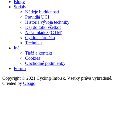
Blogy
Seriály
Nádeje budúcnosti
Pravidlá UCI
História vývoja techniky
Daj do toho všetko!
Naša mládež (CTM)
Cyklolekárnička
Technika
Iné
Tiráž a kontakt
Cookies
Obchodné podmienky
Fórum
Copyright © 2021 Cycling-Info.sk. Všetky práva vyhradené.
Created by
Orsigo