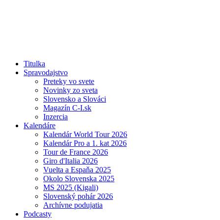
Titulka
Spravodajstvo
Preteky vo svete
Novinky zo sveta
Slovensko a Slováci
Magazín C-I.sk
Inzercia
Kalendáre
Kalendár World Tour 2026
Kalendár Pro a 1. kat 2026
Tour de France 2026
Giro d'Italia 2026
Vuelta a Espaňa 2025
Okolo Slovenska 2025
MS 2025 (Kigali)
Slovenský pohár 2026
Archívne podujatia
Podcasty