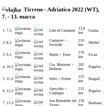
Tirreno - Adriatico 2022
(WT),
7. - 13. marca
13,9
1.
7.3.
Lido di Camaiore
Ganna
km
Camaiore >
219
2.
8.3.
Merlier
Sovicille
km
170
3.
9.3.
Murlo > Terni
Ewan
km
Cas. Marmore >
202
4.
10.3.
Pogačar
Bellante
km
155
5.
11.3.
Sefro > Fermo
Barguil
km
Apecchio >
215
6.
12.3.
Pogačar
Carpegna
km
San Benedetto del
159
7.
13.3.
Bauhaus
Tronto
km