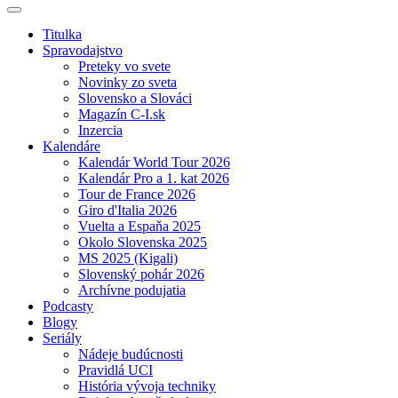
Titulka
Spravodajstvo
Preteky vo svete
Novinky zo sveta
Slovensko a Slováci
Magazín C-I.sk
Inzercia
Kalendáre
Kalendár World Tour 2026
Kalendár Pro a 1. kat 2026
Tour de France 2026
Giro d'Italia 2026
Vuelta a Espaňa 2025
Okolo Slovenska 2025
MS 2025 (Kigali)
Slovenský pohár 2026
Archívne podujatia
Podcasty
Blogy
Seriály
Nádeje budúcnosti
Pravidlá UCI
História vývoja techniky