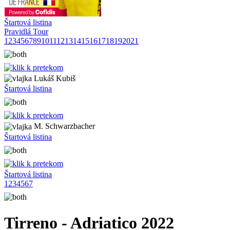
Štartová listina
Pravidlá Tour
1
2
3
4
5
6
7
8
9
10
11
12
13
14
15
16
17
18
19
20
21
Lukáš Kubiš
Štartová listina
M. Schwarzbacher
Štartová listina
Štartová listina
1
2
3
4
5
6
7
Tirreno - Adriatico 2022