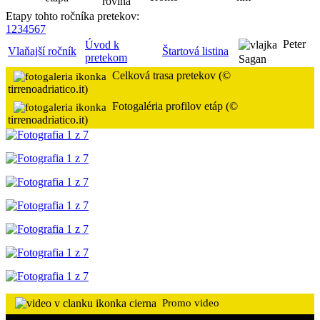
Etapy tohto ročníka pretekov:
1
2
3
4
5
6
7
Peter
Úvod k
Vlaňajší ročník
Štartová listina
pretekom
Sagan
Celková trasa pretekov (©
tirrenoadriatico.it)
Fotogaléria profilov etáp (©
tirrenoadriatico.it)
Promo video