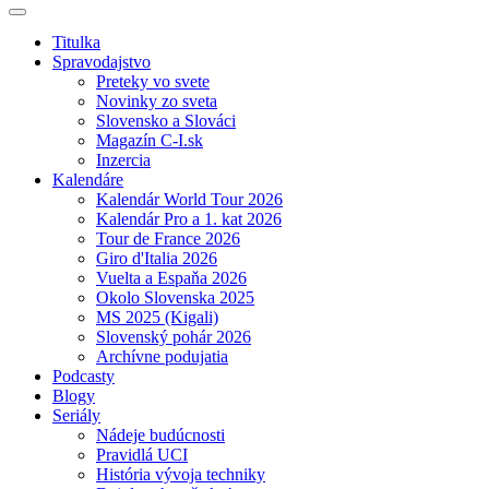
Titulka
Spravodajstvo
Preteky vo svete
Novinky zo sveta
Slovensko a Slováci
Magazín C-I.sk
Inzercia
Kalendáre
Kalendár World Tour 2026
Kalendár Pro a 1. kat 2026
Tour de France 2026
Giro d'Italia 2026
Vuelta a Espaňa 2026
Okolo Slovenska 2025
MS 2025 (Kigali)
Slovenský pohár 2026
Archívne podujatia
Podcasty
Blogy
Seriály
Nádeje budúcnosti
Pravidlá UCI
História vývoja techniky