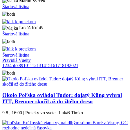
Martin Svrček
Štartová listina
Lukáš Kubiš
Štartová listina
Štartová listina
Pravidlá Vuelty
1
2
3
4
5
6
7
8
9
10
11
12
13
14
15
16
17
18
19
20
21
Okolo Poľska ovládol Tudor: dojatý Küng vyhral
ITT, Brenner skočil až do žltého dresu
9.8., 16:00 | Preteky vo svete | Lukáš Timko