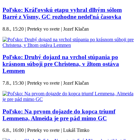
Poľsko: Kráľovskú etapu vyhral dlhým sólom
Barré z Vismy, GC rozhodne nedeľná časovka
8.8., 15:20 | Preteky vo svete | Jozef Klačan
Poľsko: Druhý dojazd na vrchol stúpania po
krásnom súboji pre Christena, v žltom ostáva
Lemmen
7.8., 15:30 | Preteky vo svete | Jozef Klačan
Poľsko: Na prvom dojazde do kopca triumf
Lemmena, Almeida je pre pád mimo GC
6.8., 16:00 | Preteky vo svete | Lukáš Timko