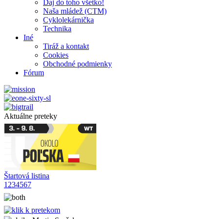
Daj do toho všetko!
Naša mládež (CTM)
Cyklolekárnička
Technika
Iné
Tiráž a kontakt
Cookies
Obchodné podmienky
Fórum
Aktuálne preteky
Štartová listina
1
2
3
4
5
6
7