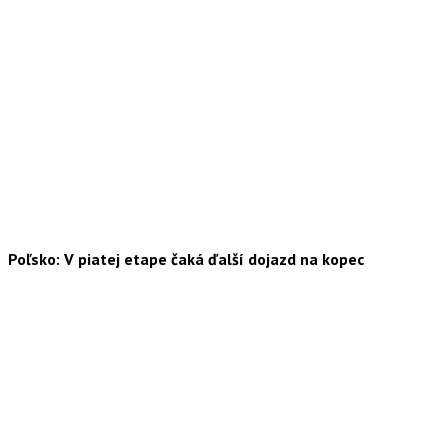
Poľsko: V piatej etape čaká ďalší dojazd na kopec