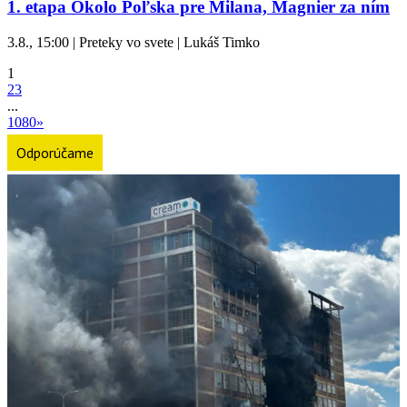
1. etapa Okolo Poľska pre Milana, Magnier za ním
3.8., 15:00 | Preteky vo svete | Lukáš Timko
1
2
3
...
1080
»
Odporúčame