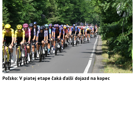
Poľsko: V piatej etape čaká ďalší dojazd na kopec