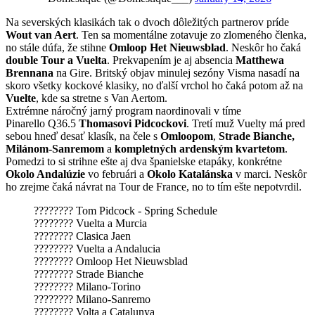
Na severských klasikách tak o dvoch dôležitých partnerov príde
Wout van Aert
. Ten sa momentálne zotavuje zo zlomeného členka,
no stále dúfa, že stihne
Omloop Het Nieuwsblad
. Neskôr ho čaká
double Tour a Vuelta
. Prekvapením je aj absencia
Matthewa
Brennana
na Gire. Britský objav minulej sezóny Visma nasadí na
skoro všetky kockové klasiky, no ďalší vrchol ho čaká potom až na
Vuelte
, kde sa stretne s Van Aertom.
Extrémne náročný jarný program naordinovali v tíme
Pinarello Q36.5
Thomasovi Pidcockovi
. Tretí muž Vuelty má pred
sebou hneď desať klasík, na čele s
Omloopom
,
Strade Bianche,
Milánom-Sanremom
a
kompletných ardenským kvartetom
.
Pomedzi to si strihne ešte aj dva španielske etapáky, konkrétne
Okolo Andalúzie
vo februári a
Okolo Katalánska
v marci. Neskôr
ho zrejme čaká návrat na Tour de France, no to tím ešte nepotvrdil.
???????? Tom Pidcock - Spring Schedule
???????? Vuelta a Murcia
???????? Clasica Jaen
???????? Vuelta a Andalucia
???????? Omloop Het Nieuwsblad
???????? Strade Bianche
???????? Milano-Torino
???????? Milano-Sanremo
???????? Volta a Catalunya