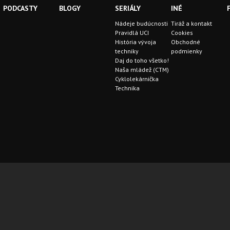
PODCASTY
BLOGY
SERIÁLY
INÉ
Nádeje budúcnosti
Tiráž a kontakt
Pravidlá UCI
Cookies
História vývoja
Obchodné
techniky
podmienky
Daj do toho všetko!
Naša mládež (CTM)
Cyklolekárnička
Technika