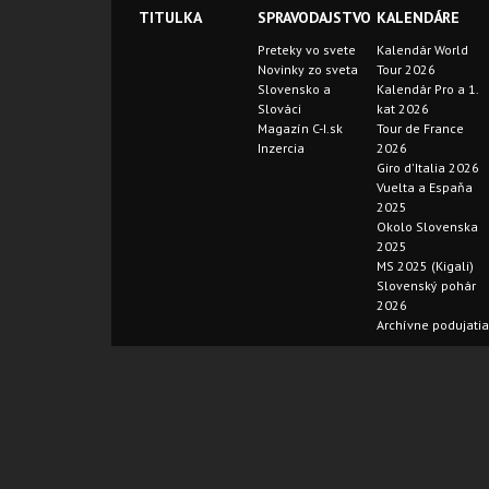
TITULKA
SPRAVODAJSTVO
KALENDÁRE
Preteky vo svete
Kalendár World
Novinky zo sveta
Tour 2026
Slovensko a
Kalendár Pro a 1.
Slováci
kat 2026
Magazín C-I.sk
Tour de France
Inzercia
2026
Giro d'Italia 2026
Vuelta a Espaňa
2025
Okolo Slovenska
2025
MS 2025 (Kigali)
Slovenský pohár
2026
Archívne podujatia