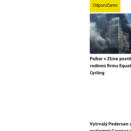
Odporúčame
Požiar v Zlíne posti
rodinnú firmu Equa
Cycling
Vytrvalý Pedersen 
nezlomný Carapaz 