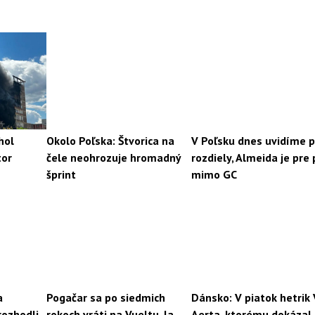
hol
Okolo Poľska: Štvorica na
V Poľsku dnes uvidíme 
tor
čele neohrozuje hromadný
rozdiely, Almeida je pre
šprint
mimo GC
a
Pogačar sa po siedmich
Dánsko: V piatok hetrik
rozhodli
rokoch vráti na Vueltu, la
Aerta, ktorému dokázal