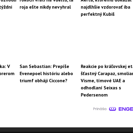
týždni
roja ešte nikdy nevyhral
najdlhšie vzdorovať iba
perfektný Kubiš
ka: V
San Sebastian: Prepíše
Reakcie po kráľovskej e
obrerom
Evenepoel históriu alebo
šťastný Carapaz, smoliar
triumf obháji Ciccone?
Visme, tímové UAE a
odhodlaní Seixas s
Pedersenom