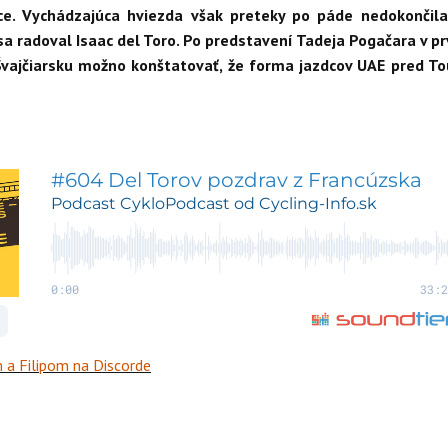
ce. Vychádzajúca hviezda však preteky po páde nedokončila
a radoval Isaac del Toro. Po predstavení Tadeja Pogačara v p
vajčiarsku možno konštatovať, že forma jazdcov UAE pred To
 a Filipom na Discorde