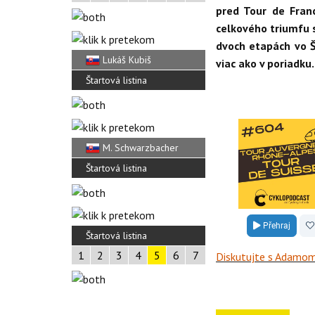
pred Tour de Fran
celkového triumfu s
dvoch etapách vo Š
Lukáš Kubiš
viac ako v poriadku.
Štartová listina
M. Schwarzbacher
Štartová listina
Štartová listina
1
2
3
4
5
6
7
Diskutujte s Adamom