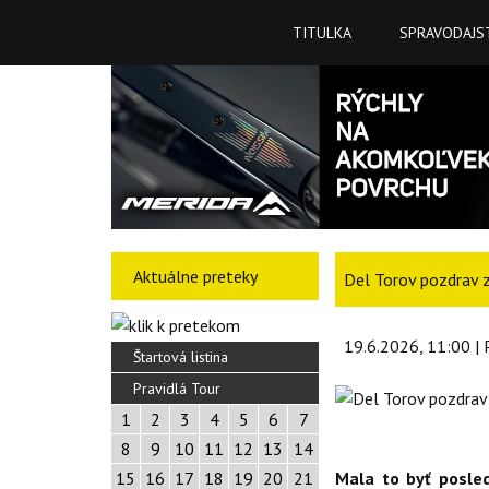
TITULKA
SPRAVODAJS
Aktuálne preteky
Del Torov pozdrav z
19.6.2026, 11:00 | 
Štartová listina
Pravidlá Tour
1
2
3
4
5
6
7
8
9
10
11
12
13
14
15
16
17
18
19
20
21
Mala to byť posle