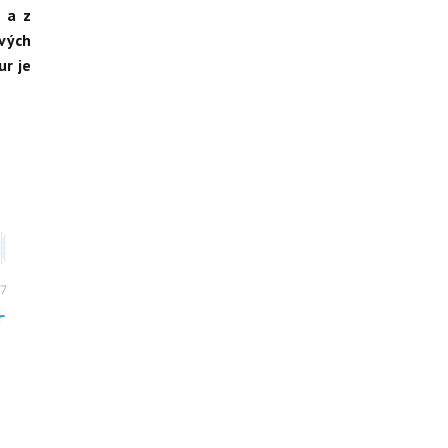
 a z
rvých
ur je