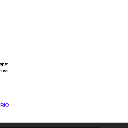
tape:
i vo