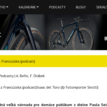
TVO
KALENDÁRE
PODCASTY
BLOGY
SERIÁL
 Francúzska (podcast)
Podcasty | A. Beňo, F. Drábek
Isaac del Toro (© fotoreporter Sirotti)
dná veľká návnada pre domáce publikum z dielne Paula Sei