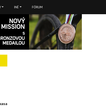
Y
INÉ
FÓRUM
xasa