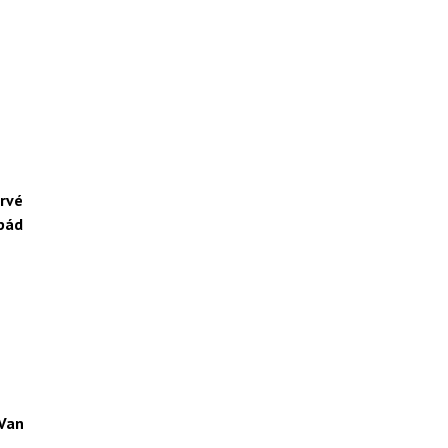
prvé
 pád
 Van