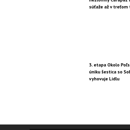
súťaže až v treťom 
3. etapa Okolo Poľs
úniku šestica so S
vyhovuje Lidlu