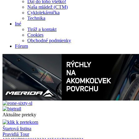
Daj do toho všetko!
Naša mládež (CTM)
Cyklolekárnička
Technika
Iné
Tiráž a kontakt
Cookies
Obchodné podmienky
Fórum
Aktuálne preteky
Štartová listina
Pravidlá Tour