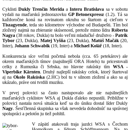
Cyklisti
Dukly Trenčín Merida
a
Interu Bratislava
sa v sobotu
vydali na maďarskú jednorazovku
GP Betonexpressz
(1.2). Tá sa
každoročne koná na rovinatom okruhu so štartom aj cieľom v
Tiszagyende
, teda sto kilometrov východne od Budapešti. Tím bol
zložený najmä na zbieranie skúseností, pretože mimo lídra
Róberta
Nagya
(38 rokov, Dukla) tu bolo veľmi mladučké družstvo -
Patrik
Tybor
(23, Dukla),
Matej Vyšňa
(23, Dukla),
Matúš Mačák
(20,
Inter),
Johann Schwabik
(19, Inter) a
Michael Kolář
(18, Inter).
Konkurencia síce veľmi početná nebola (cca. 65 petekárov) ale
okrem maďarských tímov (najsilnejší ORA Hotels) tu pricestovali
celky z Rumuska či Srbska, no hlavne rakúsky tím
WSA -
Viperbike Kärnten
. Druhý najlepší rakúsky celok, ktorý štartoval
aj na
Okolo Rakúska
(2.HC) bol tu v silnom zložení a ako sa aj
ukázalo, práve oni tvrdili muziku.
V prvej polovici sa často nastupovalo ale nie najsilnejších
maďarských cyklistov WSA aj Dukla ďaleko nepustili. Približne v
polovici nastala nová situácia keď sa do úniku dostal líder Dukly
Nagy
. Šesťčlenná skupinka sa však nevedela dohodnúť na správnej
spolupráci a pelotón ju tiež pohltil.
V zápätí atakovali traja jazdci WSA s Čechom
Homolkom a lídrom Schöffmannom. Na to