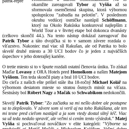
okamžite zareagovali
Tybor
aj
Vyšňa
až sa
sformovala osemčlenná skupina, ktorá výbornou
spoluprácou "zabudla na pelotón". V poslednom
okruhu vedúcej osmičke nastúpil
Schöffmann
,
ktorý na Okolo Rakúska konkuroval najlepším z
World Tour a v štvrtej etape bol dokonca dvanásty
(celkovo skončil 44.). Na tento nástup dokázal zareagovať iba
Patrik Tybor
a táto dvojička si to v samom závere rozdala o
víťazstvo. Nakoniec mal viac síl Rakušan, ale od Patrika to bolo
skvelé druhé miesto a 30 UCI bodov čo je jeden z najväčších
úspechov v jeho doterajšej kariére.
O tretie miesto si to v špurte rozdali ostatní členovia úniku. To získal
Maďar
Lovassy
z ORA Hotels pred
Homolkom
a našim
Matejom
Vyšňom
. Ten teda skončil piaty a bral 10 UCI bodov.
Do cieľa z našich ešte prišiel stále iba 18-ročný
Michael Kolář
na
výbornom desiatom mieste so stratou ôsmych minút na víťaza.
Šestnásty bol
Róbert Nagy
a
Mačák
so
Schwabikom
nedokončili.
Skvelý
Patrik Tybor
: "
Zo začiatku sa mi nešlo dobre ale postupne
sa to zlepšovalo. V závere som si veril aj na toho Rakúšana, ale ten
mi tesne pred cieľom nastúpil a ja som vtedy dostal silný kŕč. Viac
sa už teda nedalo spraviť, ale veľmi si cením tento výsledok.
"
Matej
Vyšňa
si pochvaľoval nováčikov v elite kategórii: "
Výborne sa
predviedli aj Matúš Mačák s Michaelom Kolářom. Veľmi dobre