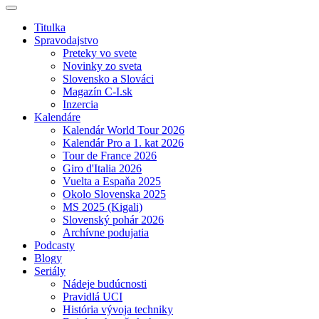
Titulka
Spravodajstvo
Preteky vo svete
Novinky zo sveta
Slovensko a Slováci
Magazín C-I.sk
Inzercia
Kalendáre
Kalendár World Tour 2026
Kalendár Pro a 1. kat 2026
Tour de France 2026
Giro d'Italia 2026
Vuelta a Espaňa 2025
Okolo Slovenska 2025
MS 2025 (Kigali)
Slovenský pohár 2026
Archívne podujatia
Podcasty
Blogy
Seriály
Nádeje budúcnosti
Pravidlá UCI
História vývoja techniky