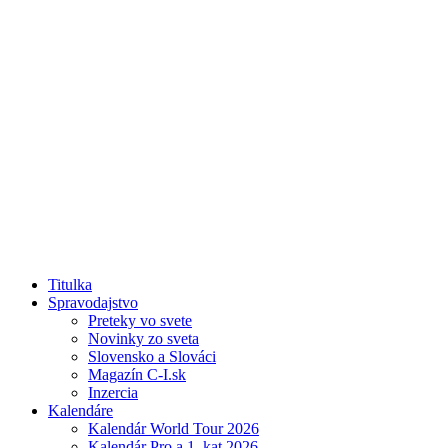
Titulka
Spravodajstvo
Preteky vo svete
Novinky zo sveta
Slovensko a Slováci
Magazín C-I.sk
Inzercia
Kalendáre
Kalendár World Tour 2026
Kalendár Pro a 1. kat 2026