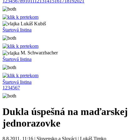
1
2
3
4
5
6
7
8
9
10
11
12
13
14
15
16
17
18
19
20
21
Lukáš Kubiš
Štartová listina
M. Schwarzbacher
Štartová listina
Štartová listina
1
2
3
4
5
6
7
Dukla úspešná na maďarskej
jednorazovke
8.8.2011, 11:16 | Slovensko a Slováci | Lukáš Timko