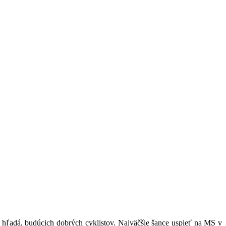
i hľadá, budúcich dobrých cyklistov. Najväčšie šance uspieť na MS v