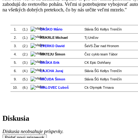
zabodujú do svetového pohára. Veľmi si potrebujeme vybojovať autom
na všetkých dobrých pretekoch, čo by nás určite veľmi mrzelo."
1.
(1.)
DAŠKO Mário
Slávia ŠG Kellys Trenčín
2.
(1.)
KUKRLE Michael
Tj Uničov
3.
(2.)
ZVERKO David
ŠaVS Žiar nad Hronom
4.
(2.)
MATEJU Šimon
Čez cyklo team Tábor
5.
(3.)
BAŠKA Erik
CK Epic Dohňany
6.
(4.)
LAJCHA Juraj
Slávia ŠG Kellys Trenčín
9.
(5.)
MIČUDA Šimon
Slávia ŠG Kellys Trenčín
10.
(6.)
MALOVEC Ľuboš
Ck Olympik Trnava
Diskusia
Diskusia neobsahuje príspevky.
Pridať nový príspevok