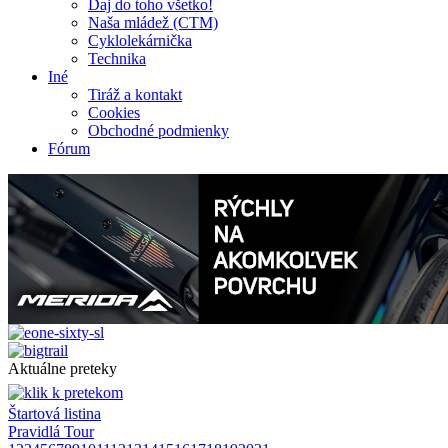
Daj do toho všetko!
Naša mládež (CTM)
Cyklolekárnička
Technika
Iné
Tiráž a kontakt
Cookies
Obchodné podmienky
Fórum
Aktuálne preteky
Štartová listina
Pravidlá Tour