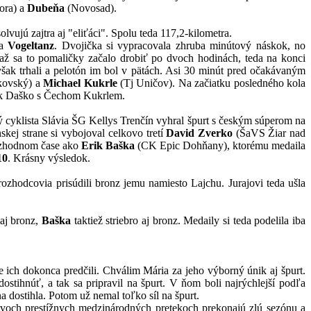
tora) a
Dubeňa
(Novosad).
vujú zajtra aj "eliťáci". Spolu teda 117,2-kilometra.
a
Vogeltanz
. Dvojička si vypracovala zhruba minútový náskok, no
 až sa to pomaličky začalo drobiť po dvoch hodinách, teda na konci
však trhali a pelotón im bol v pätách. Asi 30 minút pred očakávaným
ovský) a
Michael Kukrle
(Tj Uničov). Na začiatku posledného kola
ovák Daško s Čechom Kukrlem.
ý cyklista Slávia ŠG Kellys Trenčín vyhral špurt s českým súperom na
nskej strane si vybojoval celkovo tretí
David Zverko
(ŠaVS Žiar nad
e zhodnom čase ako
Erik Baška
(CK Epic Dohňany), ktorému medaila
10
. Krásny výsledok.
rozhodcovia prisúdili bronz jemu namiesto Lajchu. Jurajovi teda ušla
 aj bronz,
Baška
taktiež striebro aj bronz. Medaily si teda podelila iba
e ich dokonca predčili. Chválim Mária za jeho výborný únik aj špurt.
stihnúť, a tak sa pripravil na špurt. V ňom boli najrýchlejší podľa
 dostihla. Potom už nemal toľko síl na špurt.
 dvoch prestížnych medzinárodných pretekoch prekonajú zlú sezónu a