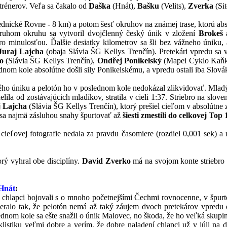
trénerov. Veľa sa čakalo od
Daška
(Hnát),
Bašku
(Velits),
Zverka
(Si
dnické Rovne - 8 km) a potom šesť okruhov na známej trase, ktorú absol
druhom okruhu sa vytvoril dvojčlenný český únik v zložení
Brokeš
o minulosťou. Ďalšie desiatky kilometrov sa šli bez vážneho úniku,
uraj Lajcha
(obaja Slávia ŠG Kellys Trenčín). Pretekári vpredu sa 
o
(Slávia ŠG Kellys Trenčín),
Ondřej
Ponikelský
(Mapei Cyklo Kaňk
lednom kole absolútne došli sily Ponikelskému, a vpredu ostali iba Sl
ného úniku a pelotón ho v poslednom kole nedokázal zlikvidovať. Mlad
ila od zostávajúcich mladíkov, stratila v cieli 1:37. Striebro na slove
j Lajcha
(Slávia ŠG Kellys Trenčín), ktorý prešiel cieľom v absolútn
eď sa najmä zásluhou snahy špurtovať až
šiesti zmestili do celkovej Top 
cieľovej fotografie nedala za pravdu časomiere (rozdiel 0,001 sek) a 
orý vyhral obe disciplíny.
David Zverko
má na svojom konte striebro
Hnát
:
i chlapci bojovali s o mnoho početnejšími Čechmi rovnocenne, v špurt
ralo tak, že pelotón nemá až taký záujem dvoch pretekárov vpredu do
dnom kole sa ešte snažil o únik Malovec, no škoda, že ho veľká skupina
klistiku veľmi dobre a verím, že dobre naladení chlapci už v júli na