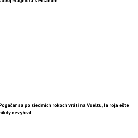
súboj Magniera s Milanom
Pogačar sa po siedmich rokoch vráti na Vueltu, la roja ešte
nikdy nevyhral