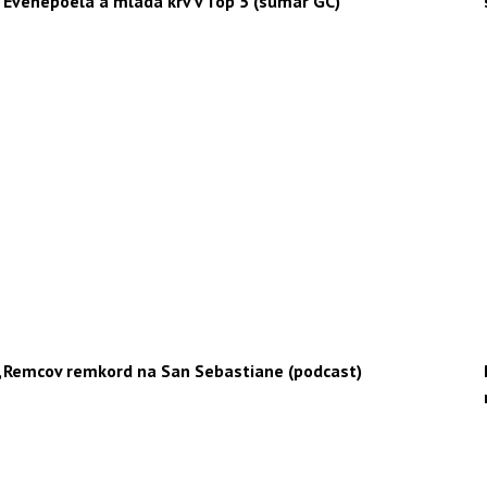
Evenepoela a mladá krv v Top 5 (sumár GC)
,
Remcov remkord na San Sebastiane (podcast)