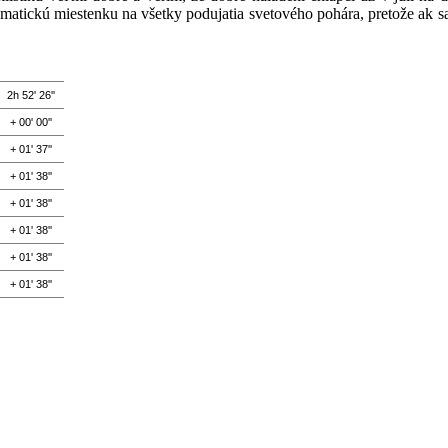
atickú miestenku na všetky podujatia svetového pohára, pretože ak s
2h 52' 26''
+ 00' 00''
+ 01' 37''
+ 01' 38''
+ 01' 38''
+ 01' 38''
+ 01' 38''
+ 01' 38''