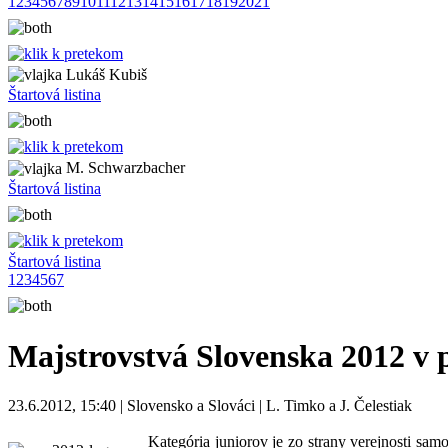
1
2
3
4
5
6
7
8
9
10
11
12
13
14
15
16
17
18
19
20
21
Lukáš Kubiš
Štartová listina
M. Schwarzbacher
Štartová listina
Štartová listina
1
2
3
4
5
6
7
Majstrovstvá Slovenska 2012 v 
23.6.2012, 15:40 | Slovensko a Slováci | L. Timko a J. Čelestiak
Kategória juniorov je zo strany verejnosti sa