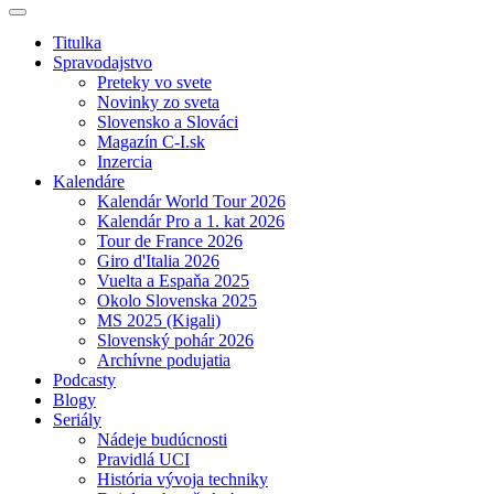
Titulka
Spravodajstvo
Preteky vo svete
Novinky zo sveta
Slovensko a Slováci
Magazín C-I.sk
Inzercia
Kalendáre
Kalendár World Tour 2026
Kalendár Pro a 1. kat 2026
Tour de France 2026
Giro d'Italia 2026
Vuelta a Espaňa 2025
Okolo Slovenska 2025
MS 2025 (Kigali)
Slovenský pohár 2026
Archívne podujatia
Podcasty
Blogy
Seriály
Nádeje budúcnosti
Pravidlá UCI
História vývoja techniky