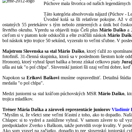
Púchove mala štvorica od našich legendárnych 
Táto kategória absolvovala nájazd (Púchov - Le
Úvodné kolá sa šli relatívne pokojne. Až v 
ostatných 55 pretekárov s tým nebolo zmierených a únik bol čoskor
štvrtého okruhu. Vpredu sa objavili traja Češi plus
Mário Daško
a
J
cieľom si v piatom kole odskočili a ešte zväčšili náskok
Mário Dašk
bol náskok tejto trojice 50 sekúnd, vyzeralo to veľmi sľubne. V pos
Majstrom Slovenska sa stal Mário Daško
, ktorý ťažil zo spomína
fotofiniš. 31-členná skupinka, ktorá sa v poslednom šiestom kole oddel
Hronom), ktorý vyhral špurt balíka a bronz získal celkovo piaty
Jura
ušla asi tak "o pol chlpa". Slovenskí juniori šli ozaj veľmi dobre, k
Napokon sa
Erikovi Baškovi
musíme ospravedlniť. Detailná štúdia 
medaila "o pol chlpa".
Medzi juniormi sa stal kráľom púchovských MSR
Mário Daško
, kt
trojica mladíkov.
Tréner Mária Daška a zároveň reprezentácie juniorov
Vladimír 
"Myslím si, že všetci sme veľmi šťastní z toho, ako to dopadlo. Naš
Chlapec si to vydrel a zaslúžene vyhral. V samom závere to už vyze
predpokladov Zverko s Baškom, takže potvrdili svoje kvality. V posle
Ako som vravel na začiatku, dopadlo to pre slovenskú juniorskú cy