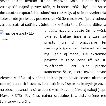
pevné koleso nemalo citeľne reagovať. Bočnú tuhosť dokáže
zabezpečiť najmä pevný ráfik, v ktorom môžu byť aj špice
dostatočne napnuté. Na tuhosť má tiež vplyv aj spôsob vypletenia
kolesa, kde je niekedy potrebné aj väčšie množstvo špíc a tuhosť
zabezpečuje aj radiálny výplet, bez kríženia špíc. Ďalej je dôležitá
aj výška náboja, pretože čím je
vyšší,
tým sú kratšie špice a znižuje sa
priestor pre ich pracovanie. Pri
niektorých špičkových kolesách môže
byť špíc aj menej, ale extrémne
pevných. V tejto dobe už nie sú
zvláštnosťou ani silné ploché
karbónové špice, ktoré bývajú pevne
vlepené v ráfiku aj v náboji kolesa (napr. Mavic cosmic ultimate
carbon) alebo tiež duté oválne karbónové špice, na ktorých je závit
na oboch stranách a sú osadené v hliníkovom ráfiku aj náboji (napr.
Mavic R-SYS). Pevné sú najmä špeciálne tzv. disky určené pre
šprintérov na dráhe.