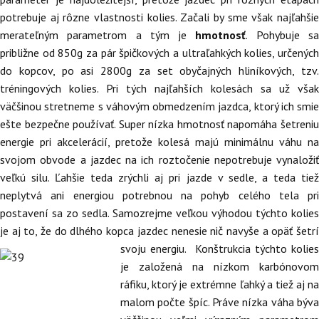
potrebuje aj rôzne vlastnosti kolies. Začali by sme však najľahšie
merateľným parametrom a tým je
hmotnosť
. Pohybuje s
približne od 850g za pár špičkových a ultraľahkých kolies, určených
do kopcov, po asi 2800g za set obyčajných hliníkových, tzv.
tréningových kolies. Pri tých najľahších kolesách sa už však
väčšinou stretneme s váhovým obmedzením jazdca, ktorý ich smie
ešte bezpečne používať. Super nízka hmotnosť napomáha šetreniu
energie pri akcelerácií, pretože kolesá majú minimálnu váhu na
svojom obvode a jazdec na ich roztočenie nepotrebuje vynaložiť
veľkú silu. Ľahšie teda zrýchli aj pri jazde v sedle, a teda tiež
neplytvá ani energiou potrebnou na pohyb celého tela pri
postavení sa zo sedla. Samozrejme veľkou výhodou týchto kolies
je aj to, že do dlhého kopca jazdec nenesie nič
navyše a opäť šetr
svoju energiu. Konštrukcia týchto kolies
je založená na nízkom karbónovom
ráfiku, ktorý je extrémne ľahký a tiež aj na
malom počte špíc. Práve nízka váha býva