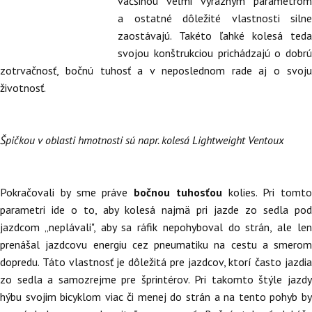
väčšinou veľmi výrazným parametrom
a ostatné dôležité vlastnosti silne
zaostávajú. Takéto ľahké kolesá teda
svojou konštrukciou prichádzajú o dobrú
zotrvačnosť, bočnú tuhosť a v neposlednom rade aj o svoju
životnosť.
Špičkou v oblasti hmotnosti sú napr. kolesá Lightweight Ventoux
Pokračovali by sme práve
bočnou tuhosťou
kolies. Pri tomto
parametri ide o to, aby kolesá najmä pri jazde zo sedla pod
jazdcom „neplávali", aby sa ráfik nepohyboval do strán, ale len
prenášal jazdcovu energiu cez pneumatiku na cestu a smerom
dopredu. Táto vlastnosť je dôležitá pre jazdcov, ktorí často jazdia
zo sedla a samozrejme pre šprintérov. Pri takomto štýle jazdy
hýbu svojim bicyklom viac či menej do strán a na tento pohyb by