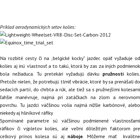
Príklad aerodynamických setov kolies:
Na rozbité cesty či na „belgické kocky" jazdec opäť vyžaduje od
kolies aj inú vlastnosť a to takú, ktorá by zas za iných podmienok
bola nežiaduca. Tu pretekári vyžadujú dávku
pružnosti
kolies
Pretože nielen, že potrebujú tlmiť vibrácie, ktoré by sa prenášali do
sedacích partií, do chrbta a rúk, ale tiež sa s pružnejšími kolesami
ľahšie manévruje, najmä pri zatáčkach na zlom a nerovnom
povrchu. Tu jazdci väčšinou volia najmä nižšie karbónové, alebo
niekedy aj hliníkové ráfiky.
Spomínané parametre sú väčšinou podmienené vlastnosťami
ráfikov či výpletov kolies, ale veľmi dôležitým faktorom pre
celkový prínos kolesa sú aj
náboje
. Môžeme mať kvalitn