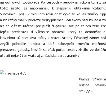
na golfových loptičkách. Po testoch v aerodynamickom tunely sa
totiž zistilo, že napomáhajú k zlepšeniu obtekania vzduchu.
S novinkou prišli v minulom roku opäť vývojári kolies značky Zipp
a ich ráfiky mali v priereze veľký priemer. Boli akoby nafúknuté a to
nielen v časti určenej pre plášť či galusku ale po celom tele. Pre
lepšiu predstavu si všimnite obrázok, ktorý to demonštruje.
Novinkou sú prvé dva ráfiky z pravej strany. Pôvodný zámer bol
zvýšiť pohodlie jazdca a tiež zabezpečiť menšiu možnosť
prerazenia galusky. Neskôr sa však počas testov zistilo, že dokážu
ušetriť nejaký ten watt aj z hľadiska aerodynamiky.
Prierez ráfikov a
príklad novinky
od Zipp-u