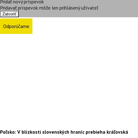
Pridať nový príspevok
Pridavať príspevok môže len prihlásený užívateľ
Zatvoriť
Odporúčame
Poľsko: V blízkosti slovenských hraníc prebieha kráľovská