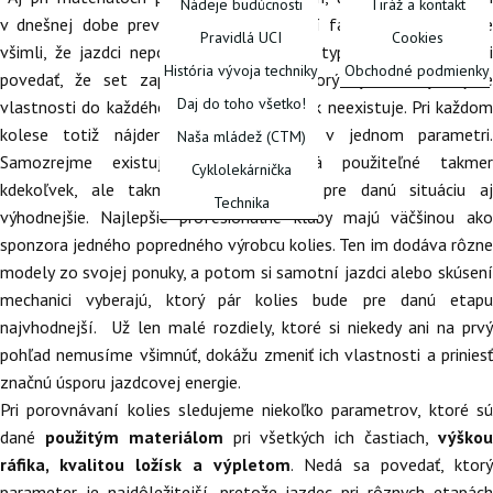
Nádeje budúcnosti
Tiráž a kontakt
v dnešnej dobe prevláda karbón. Pozorní fanúšikovia si určite
Pravidlá UCI
Cookies
všimli, že jazdci nepoužívajú stále jeden typ kolies. Dovolím si
História vývoja techniky
Obchodné podmienky
povedať, že set zapletených kolies, ktorý by mal vynikajúce
Daj do toho všetko!
vlastnosti do každého terénu a podmienok neexistuje. Pri každom
FÓRUM
kolese totiž nájdeme ústupok aspoň v jednom parametri.
Naša mládež (CTM)
Samozrejme existujú špičkové kolesá použiteľné takmer
Cyklolekárnička
kdekoľvek, ale takmer vždy sa nájdu pre danú situáciu aj
Technika
výhodnejšie. Najlepšie profesionálne kluby majú väčšinou ako
sponzora jedného popredného výrobcu kolies. Ten im dodáva rôzne
modely zo svojej ponuky, a potom si samotní jazdci alebo skúsení
mechanici vyberajú, ktorý pár kolies bude pre danú etapu
najvhodnejší. Už len malé rozdiely, ktoré si niekedy ani na prvý
pohľad nemusíme všimnúť, dokážu zmeniť ich vlastnosti a priniesť
značnú úsporu jazdcovej energie.
Pri porovnávaní kolies sledujeme niekoľko parametrov, ktoré sú
dané
použitým materiálom
pri všetkých ich častiach,
výško
ráfika, kvalitou ložísk a výpletom
. Nedá sa povedať, ktorý
parameter je najdôležitejší, pretože jazdec pri rôznych etapách