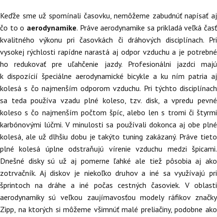
Keďže sme už spomínali časovku, nemôžeme zabudnúť napísať aj
čo to o
aerodynamike
. Práve aerodynamike sa prikladá veľká časť
kvalitného výkonu pri časovkách či dráhových disciplínach. Pri
vysokej rýchlosti rapídne narastá aj odpor vzduchu a je potrebné
ho redukovať pre uľahčenie jazdy. Profesionálni jazdci majú
k dispozícií špeciálne aerodynamické bicykle a ku ním patria aj
kolesá s čo najmenším odporom vzduchu. Pri týchto disciplínach
sa teda používa vzadu plné koleso, tzv. disk, a vpredu pevné
koleso s čo najmenším počtom špíc, alebo len s tromi či štyrmi
karbónovými lúčmi. V minulosti sa používali dokonca aj obe plné
kolesá, ale už dlhšiu dobu je takýto tuning zakázaný. Práve tieto
plné kolesá úplne odstraňujú vírenie vzduchu medzi špicami.
Dnešné disky sú už aj pomerne ľahké ale tiež pôsobia aj ako
zotrvačník. Aj diskov je niekoľko druhov a iné sa využívajú pri
šprintoch na dráhe a iné počas cestných časoviek. V oblasti
aerodynamiky sú veľkou zaujímavosťou modely ráfikov značky
Zipp, na ktorých si môžeme všimnúť malé preliačiny, podobne ako