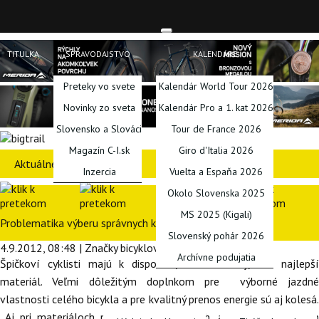
TITULKA
SPRAVODAJSTVO
KALENDÁRE
Preteky vo svete
Kalendár World Tour 2026
Novinky zo sveta
Kalendár Pro a 1. kat 2026
Slovensko a Slováci
Tour de France 2026
Magazín C-I.sk
Giro d'Italia 2026
Aktuálne preteky
Inzercia
Vuelta a Espaňa 2026
Okolo Slovenska 2025
MS 2025 (Kigali)
Problematika výberu správnych kolies
Slovenský pohár 2026
4.9.2012, 08:48 | Značky bicyklov | Matej Vyšňa
Archívne podujatia
Špičkoví cyklisti majú k dispozícii, takmer vždy, ten najlepší
materiál. Veľmi dôležitým doplnkom pre výborné jazdné
PODCASTY
BLOGY
SERIÁLY
INÉ
vlastnosti celého bicykla a pre kvalitný prenos energie sú aj kolesá.
Aj pri materiáloch použitých na kolesách, a najmä na ráfikoch