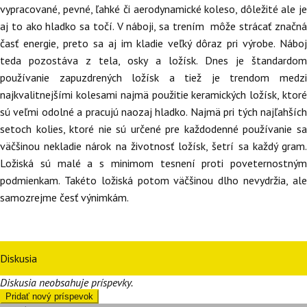
vypracované, pevné, ľahké či aerodynamické koleso, dôležité ale je
aj to ako hladko sa točí. V náboji, sa trením môže strácať značná
časť energie, preto sa aj im kladie veľký dôraz pri výrobe. Náboj
teda pozostáva z tela, osky a ložísk. Dnes je štandardom
používanie zapuzdrených ložísk a tiež je trendom medzi
najkvalitnejšími kolesami najmä použitie keramických ložísk, ktoré
sú veľmi odolné a pracujú naozaj hladko. Najmä pri tých najľahších
setoch kolies, ktoré nie sú určené pre každodenné používanie sa
väčšinou nekladie nárok na životnosť ložísk, šetrí sa každý gram.
Ložiská sú malé a s minimom tesnení proti poveternostným
podmienkam. Takéto ložiská potom väčšinou dlho nevydržia, ale
samozrejme česť výnimkám.
Diskusia
Diskusia neobsahuje príspevky.
Pridať nový príspevok