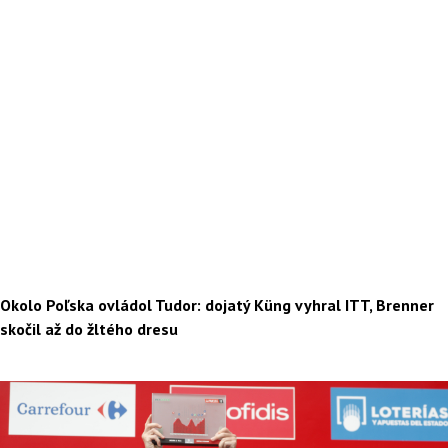
Okolo Poľska ovládol Tudor: dojatý Küng vyhral ITT, Brenner
skočil až do žltého dresu