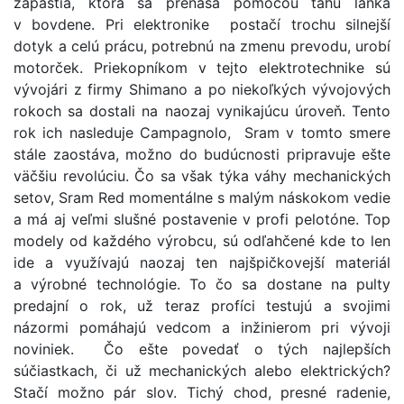
zápästia, ktorá sa prenáša pomocou ťahu lanka
v bovdene. Pri elektronike postačí trochu silnejší
dotyk a celú prácu, potrebnú na zmenu prevodu, urobí
motorček. Priekopníkom v tejto elektrotechnike sú
vývojári z firmy Shimano a po niekoľkých vývojových
rokoch sa dostali na naozaj vynikajúcu úroveň. Tento
rok ich nasleduje Campagnolo, Sram v tomto smere
stále zaostáva, možno do budúcnosti pripravuje ešte
väčšiu revolúciu. Čo sa však týka váhy mechanických
setov, Sram Red momentálne s malým náskokom vedie
a má aj veľmi slušné postavenie v profi pelotóne. Top
modely od každého výrobcu, sú odľahčené kde to len
ide a využívajú naozaj ten najšpičkovejší materiál
a výrobné technológie. To čo sa dostane na pulty
predajní o rok, už teraz profíci testujú a svojimi
názormi pomáhajú vedcom a inžinierom pri vývoji
noviniek. Čo ešte povedať o tých najlepších
súčiastkach, či už mechanických alebo elektrických?
Stačí možno pár slov. Tichý chod, presné radenie,