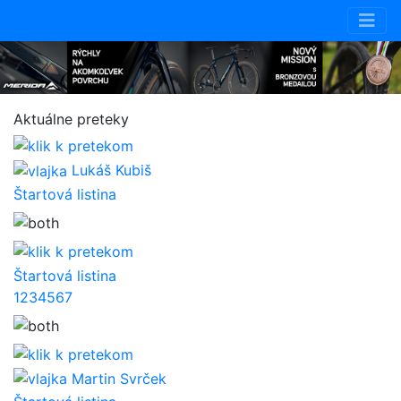
Aktuálne preteky
Lukáš Kubiš
Štartová listina
Štartová listina
1
2
3
4
5
6
7
Martin Svrček