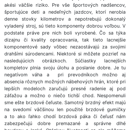
akési väčšie riziko. Pre vše športových nadšencov,
športujúce deti a nedeľných jazdcov, ktorí nerobia
denne stovky kilometrov a nepotrebujú dokonalý
vyladený stroj, sú tieto komponenty dobrou voľbou. V
podstate práve pre nich boli vyrobené. Čo sa týka
dizajnu či kvality opracovania, tak tieto lacnejšie
komponentové sady vôbec nezaostávajú za svojimi
drahšími súrodencami. Niektoré si môžete pozrieť na
nasledujúcich obrázkoch. Súčiastky lacnejších
kompletov plnia svoju úlohu a poslanie dobre. Je tu
negatívom váha a pri prevodníkoch možno aj
absencia rôznych možných nábehových hrán, ktoré pri
lepších modeloch zaručujú presné radenie aj pod
záťažou a možno o niečo tichší chod. Nespomenuli
sme ešte brzdové čeľuste. Samotný brzdný efekt majú
na svedomí väčšinou len použité brzdové gumičky
a to ako ľahko chodí brzdová páka či čeľusť nám
zabezpečujú dobre premazané a správne dlhé