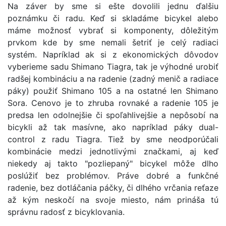
Na záver by sme si ešte dovolili jednu ďalšiu
poznámku či radu. Keď si skladáme bicykel alebo
máme možnosť vybrať si komponenty, dôležitým
prvkom kde by sme nemali šetriť je celý radiaci
systém. Napríklad ak si z ekonomických dôvodov
vyberieme sadu Shimano Tiagra, tak je výhodné urobiť
radšej kombináciu a na radenie (zadný menič a radiace
páky) použiť Shimano 105 a na ostatné len Shimano
Sora. Cenovo je to zhruba rovnaké a radenie 105 je
predsa len odolnejšie či spoľahlivejšie a nepôsobí na
bicykli až tak masívne, ako napríklad páky dual-
control z radu Tiagra. Tiež by sme neodporúčali
kombinácie medzi jednotlivými značkami, aj keď
niekedy aj takto "pozliepaný" bicykel môže dlho
poslúžiť bez problémov. Práve dobré a funkčné
radenie, bez dotláčania páčky, či dlhého vrčania reťaze
až kým neskočí na svoje miesto, nám prináša tú
správnu radosť z bicyklovania.