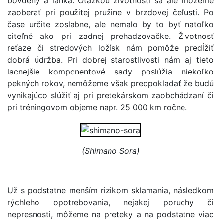
bovdeny a lanká. Otázkou životnosti sa ale môžeme
zaoberať pri použitej pružine v brzdovej čeľusti. Po
čase určite zoslabne, ale nemalo by to byť natoľko
citeľné ako pri zadnej prehadzovačke. Životnosť
reťaze či stredových ložísk nám pomôže predĺžiť
dobrá údržba. Pri dobrej starostlivosti nám aj tieto
lacnejšie komponentové sady poslúžia niekoľko
pekných rokov, nemôžeme však predpokladať že budú
vynikajúco slúžiť aj pri pretekárskom zaobchádzaní či
pri tréningovom objeme napr. 25 000 km ročne.
(Shimano Sora)
Už s podstatne menším rizikom sklamania, následkom
rýchleho opotrebovania, nejakej poruchy či
nepresnosti, môžeme na preteky a na podstatne viac