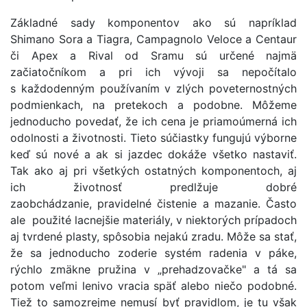
Základné sady komponentov ako sú napríklad
Shimano Sora a Tiagra, Campagnolo Veloce a Centaur
či Apex a Rival od Sramu sú určené najmä
začiatočníkom a pri ich vývoji sa nepočítalo
s každodenným používaním v zlých poveternostných
podmienkach, na pretekoch a podobne. Môžeme
jednoducho povedať, že ich cena je priamoúmerná ich
odolnosti a životnosti. Tieto súčiastky fungujú výborne
keď sú nové a ak si jazdec dokáže všetko nastaviť.
Tak ako aj pri všetkých ostatných komponentoch, aj
ich životnosť predlžuje dobré
zaobchádzanie, pravidelné čistenie a mazanie. Často
ale použité lacnejšie materiály, v niektorých prípadoch
aj tvrdené plasty, spôsobia nejakú zradu. Môže sa stať,
že sa jednoducho zoderie systém radenia v páke,
rýchlo zmäkne pružina v „prehadzovačke" a tá sa
potom veľmi lenivo vracia späť alebo niečo podobné.
Tiež to samozrejme nemusí byť pravidlom, je tu však