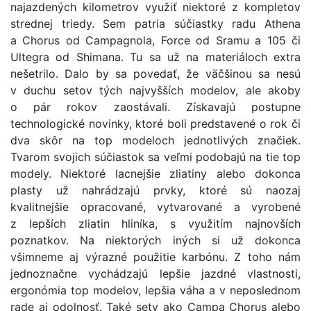
najazdených kilometrov využiť niektoré z kompletov
strednej triedy. Sem patria súčiastky radu Athena
a Chorus od Campagnola, Force od Sramu a 105 či
Ultegra od Shimana. Tu sa už na materiáloch extra
nešetrilo. Dalo by sa povedať, že väčšinou sa nesú
v duchu setov tých najvyšších modelov, ale akoby
o pár rokov zaostávali. Získavajú postupne
technologické novinky, ktoré boli predstavené o rok či
dva skôr na top modeloch jednotlivých značiek.
Tvarom svojich súčiastok sa veľmi podobajú na tie top
modely. Niektoré lacnejšie zliatiny alebo dokonca
plasty už nahrádzajú prvky, ktoré sú naozaj
kvalitnejšie opracované, vytvarované a vyrobené
z lepších zliatin hliníka, s využitím najnovších
poznatkov. Na niektorých iných si už dokonca
všimneme aj výrazné použitie karbónu. Z toho nám
jednoznačne vychádzajú lepšie jazdné vlastnosti,
ergonómia top modelov, lepšia váha a v neposlednom
rade aj odolnosť. Také sety ako Campa Chorus alebo