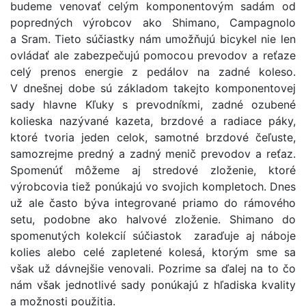
budeme venovať celým komponentovým sadám od
popredných výrobcov ako Shimano, Campagnolo
a Sram. Tieto súčiastky nám umožňujú bicykel nie len
ovládať ale zabezpečujú pomocou prevodov a reťaze
celý prenos energie z pedálov na zadné koleso.
V dnešnej dobe sú základom takejto komponentovej
sady hlavne Kľuky s prevodníkmi, zadné ozubené
kolieska nazývané kazeta, brzdové a radiace páky,
ktoré tvoria jeden celok, samotné brzdové čeľuste,
samozrejme predný a zadný menič prevodov a reťaz.
Spomenúť môžeme aj stredové zloženie, ktoré
výrobcovia tiež ponúkajú vo svojich kompletoch. Dnes
už ale často býva integrované priamo do rámového
setu, podobne ako halvové zloženie. Shimano do
spomenutých kolekcií súčiastok zaraďuje aj náboje
kolies alebo celé zapletené kolesá, ktorým sme sa
však už dávnejšie venovali. Pozrime sa ďalej na to čo
nám však jednotlivé sady ponúkajú z hľadiska kvality
a možnosti použitia.