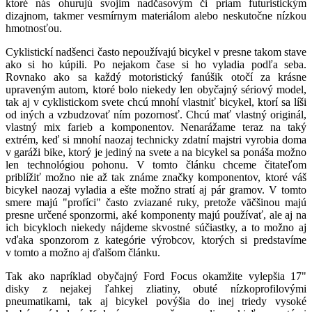
ktoré nás ohurujú svojim nadčasovým či priam futuristickým
dizajnom, takmer vesmírnym materiálom alebo neskutočne nízkou
hmotnosťou.
Cyklistickí nadšenci často nepoužívajú bicykel v presne takom stave
ako si ho kúpili. Po nejakom čase si ho vyladia podľa seba.
Rovnako ako sa každý motoristický fanúšik otočí za krásne
upraveným autom, ktoré bolo niekedy len obyčajný sériový model,
tak aj v cyklistickom svete chcú mnohí vlastniť bicykel, ktorí sa líši
od iných a vzbudzovať ním pozornosť. Chcú mať vlastný originál,
vlastný mix farieb a komponentov. Nenarážame teraz na taký
extrém, keď si mnohí naozaj technicky zdatní majstri vyrobia doma
v garáži bike, ktorý je jediný na svete a na bicykel sa ponáša možno
len technológiou pohonu. V tomto článku chceme čitateľom
priblížiť možno nie až tak známe značky komponentov, ktoré váš
bicykel naozaj vyladia a ešte možno stratí aj pár gramov. V tomto
smere majú "profíci" často zviazané ruky, pretože väčšinou majú
presne určené sponzormi, aké komponenty majú používať, ale aj na
ich bicykloch niekedy nájdeme skvostné súčiastky, a to možno aj
vďaka sponzorom z kategórie výrobcov, ktorých si predstavíme
v tomto a možno aj ďalšom článku.
Tak ako napríklad obyčajný Ford Focus okamžite vylepšia 17"
disky z nejakej ľahkej zliatiny, obuté nízkoprofilovými
pneumatikami, tak aj bicykel povýšia do inej triedy vysoké