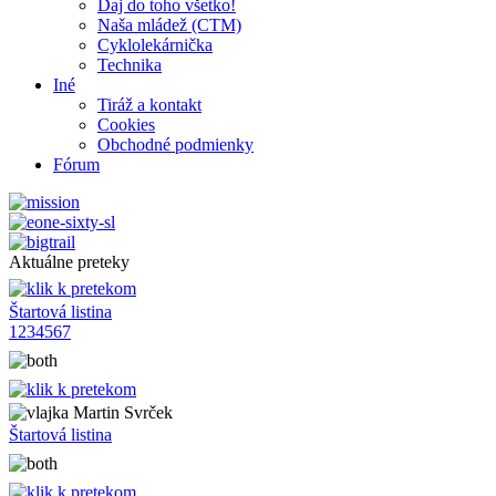
Daj do toho všetko!
Naša mládež (CTM)
Cyklolekárnička
Technika
Iné
Tiráž a kontakt
Cookies
Obchodné podmienky
Fórum
Aktuálne preteky
Štartová listina
1
2
3
4
5
6
7
Martin Svrček
Štartová listina