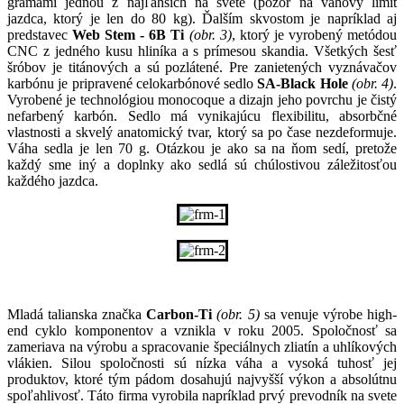
gramami jednou z najľahších na svete (pozor na váhový limit
jazdca, ktorý je len do 80 kg). Ďalším skvostom je napríklad aj
predstavec
Web Stem - 6B Ti
(obr. 3)
, ktorý je vyrobený metódou
CNC z jedného kusu hliníka a s prímesou skandia. Všetkých šesť
šróbov je titánových a sú pozlátené. Pre zanietených vyznávačov
karbónu je pripravené celokarbónové sedlo
SA-Black Hole
(obr. 4)
.
Vyrobené je technológiou monocoque a dizajn jeho povrchu je čistý
nefarbený karbón. Sedlo má vynikajúcu flexibilitu, absorbčné
vlastnosti a skvelý anatomický tvar, ktorý sa po čase nezdeformuje.
Váha sedla je len 70 g. Otázkou je ako sa na ňom sedí, pretože
každý sme iný a doplnky ako sedlá sú chúlostivou záležitosťou
každého jazdca.
Mladá talianska značka
Carbon-Ti
(obr. 5)
sa venuje výrobe high-
end cyklo komponentov a vznikla v roku 2005. Spoločnosť sa
zameriava na výrobu a spracovanie špeciálnych zliatín a uhlíkových
vlákien. Silou spoločnosti sú nízka váha a vysoká tuhosť jej
produktov, ktoré tým pádom dosahujú najvyšší výkon a absolútnu
spoľahlivosť. Táto firma vyrobila napríklad prvý prevodník na svete