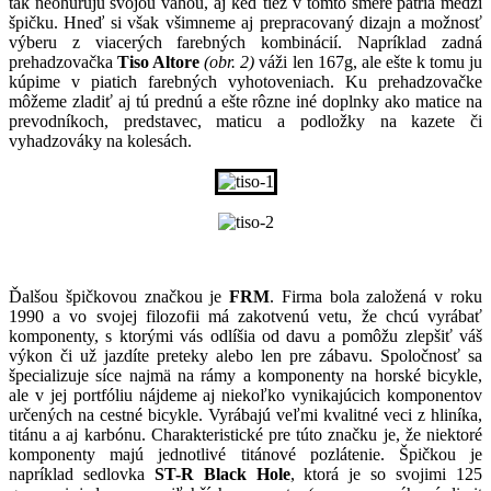
tak neohurujú svojou váhou, aj keď tiež v tomto smere patria medzi
špičku. Hneď si však všimneme aj prepracovaný dizajn a možnosť
výberu z viacerých farebných kombinácií. Napríklad zadná
prehadzovačka
Tiso Altore
(obr. 2)
váži len 167g, ale ešte k tomu ju
kúpime v piatich farebných vyhotoveniach. Ku prehadzovačke
môžeme zladiť aj tú prednú a ešte rôzne iné doplnky ako matice na
prevodníkoch, predstavec, maticu a podložky na kazete či
vyhadzováky na kolesách.
Ďalšou špičkovou značkou je
FRM
. Firma bola založená v roku
1990 a vo svojej filozofii má zakotvenú vetu, že chcú vyrábať
komponenty, s ktorými vás odlíšia od davu a pomôžu zlepšiť váš
výkon či už jazdíte preteky alebo len pre zábavu. Spoločnosť sa
špecializuje síce najmä na rámy a komponenty na horské bicykle,
ale v jej portfóliu nájdeme aj niekoľko vynikajúcich komponentov
určených na cestné bicykle. Vyrábajú veľmi kvalitné veci z hliníka,
titánu a aj karbónu. Charakteristické pre túto značku je, že niektoré
komponenty majú jednotlivé titánové pozlátenie. Špičkou je
napríklad sedlovka
ST-R Black Hole
, ktorá je so svojimi 125