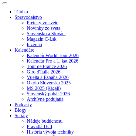
Titulka
Spravodajstvo
Preteky vo svete
Novinky zo sveta
Slovensko a Slováci
Magazín C-I.sk
Inzercia
Kalendáre
Kalendár World Tour 2026
Kalendár Pro a 1. kat 2026
Tour de France 2026
Giro d'Italia 2026
Vuelta a Espaňa 2026
Okolo Slovenska 2025
MS 2025 (Kigali)
Slovenský pohár 2026
Archívne podujatia
Podcasty
Blogy
Seriály
Nádeje budúcnosti
Pravidlá UCI
História vývoja techniky