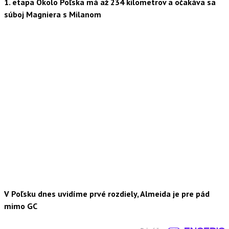
1. etapa Okolo Poľska má až 234 kilometrov a očakáva sa
súboj Magniera s Milanom
V Poľsku dnes uvidíme prvé rozdiely, Almeida je pre pád
mimo GC