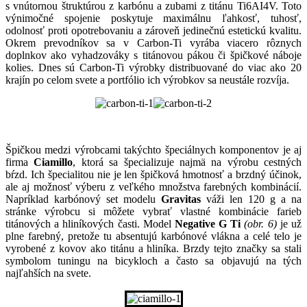
s vnútornou štruktúrou z karbónu a zubami z titánu Ti6AI4V. Toto
výnimočné spojenie poskytuje maximálnu ľahkosť, tuhosť,
odolnosť proti opotrebovaniu a zároveň jedinečnú estetickú kvalitu.
Okrem prevodníkov sa v Carbon-Ti vyrába viacero rôznych
doplnkov ako vyhadzováky s titánovou pákou či špičkové náboje
kolies. Dnes sú Carbon-Ti výrobky distribuované do viac ako 20
krajín po celom svete a portfólio ich výrobkov sa neustále rozvíja.
Špičkou medzi výrobcami takýchto špeciálnych komponentov je aj
firma
Ciamillo
, ktorá sa špecializuje najmä na výrobu cestných
bŕzd. Ich špecialitou nie je len špičková hmotnosť a brzdný účinok,
ale aj možnosť výberu z veľkého množstva farebných kombinácií.
Napríklad karbónový set modelu
Gravitas
váži len 120 g a na
stránke výrobcu si môžete vybrať vlastné kombinácie farieb
titánových a hliníkových časti. Model
Negative G Ti
(obr. 6)
je už
plne farebný, pretože tu absentujú karbónové vlákna a celé telo je
vyrobené z kovov ako titánu a hliníka. Brzdy tejto značky sa stali
symbolom tuningu na bicykloch a často sa objavujú na tých
najľahších na svete.