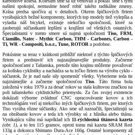
karbónové kolesá. Kolesám sme sa už venovali a pokiaľ sme s tými
našimi spokojní, nemusíme hneď robiť takéto radikálne zmeny.
Krása predsa spočíva aj v detailoch. Okrem špičkových firiem
vyrábajúcich bežné komponenty, ktorých top modely tiež vylepšia a
vyladia náš bicykel, existuje niekoľko spoločností, ktoré sa
zaoberajú súčiastkami lepšími a krajšími od všetkých ostatných.
Špecialistami v tomto smere sú najmä spoločnosti
Tiso, FRM,
Ciamillo, Natec - Mythic Carbon, THM - Carbones, Carbon -
Ti, WR - Compositi, b.o.r., Tune, ROTOR
a podobne.
Pokúsime sa teraz v krátkosti priblížiť niektoré z týchto špičkových
firiem a predstaviť ich najzaujímavejšie produkty. Začneme
spoločnosťami z Talianska, pretože túto krajinu môžeme považovať
za kolísku cyklistiky a nachádza sa tu toľko firiem na výrobu cyklo -
súčiastok, že je nad naše sily spomenúť všetky. Vyberieme teda tie
najznámejšie a začneme spoločnosťou
Tiso
. Táto firma bola
založená v roku 1979 a za desať rokov sa stala kultovou značkou na
poli talianskeho cyklistického priemyslu. Za čas svojej existencie
dokázali výborne zvládnuť CNC opracovávanie kovov a ich
technológiám verí aj niekoľko iných špičkových firiem, pre ktorých
Tiso vyrába rôzne súčiastky. Ako sme už naznačili, špecializujú sa
na obrábanie kovov a teda ich výrobky sú z hliníka alebo titánu.
Vynikajúcu váhu má napríklad ich
11-rýchlostná titánová kazeta
(obr. 1)
, a to len 115 gramov, oproti tomu má kazeta SRAM Red
133g a dokonca Shimano Dura-Ace 166g. Ostatné komponenty až