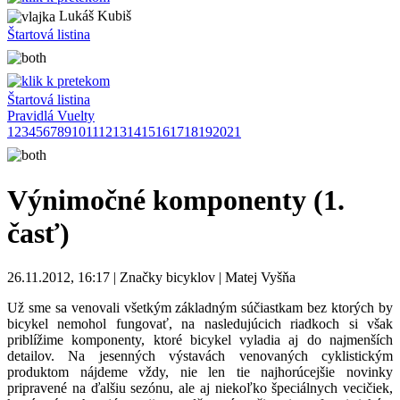
Lukáš Kubiš
Štartová listina
Štartová listina
Pravidlá Vuelty
1
2
3
4
5
6
7
8
9
10
11
12
13
14
15
16
17
18
19
20
21
Výnimočné komponenty (1.
časť)
26.11.2012, 16:17 | Značky bicyklov | Matej Vyšňa
Už sme sa venovali všetkým základným súčiastkam bez ktorých by
bicykel nemohol fungovať, na nasledujúcich riadkoch si však
priblížime komponenty, ktoré bicykel vyladia aj do najmenších
detailov. Na jesenných výstavách venovaných cyklistickým
produktom nájdeme vždy, nie len tie najhorúcejšie novinky
pripravené na ďalšiu sezónu, ale aj niekoľko špeciálnych vecičiek,