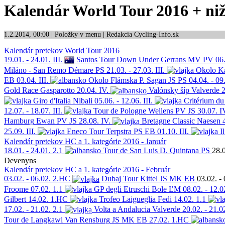
Kalendár World Tour 2016 + nižš
1.2.2014, 00:00 | Položky v menu | Redakcia Cycling-Info.sk
Kalendár pretekov World Tour 2016
19.01. - 24.01.
III.
Santos Tour Down Under
Gerrans
MV PV
06.
Miláno - San Remo
Démare
PS
21.03. - 27.03.
III.
Okolo Ka
EB
03.04.
III.
Okolo Flámska
P. Sagan
JS PS
04.04. - 09
Gold Race
Gasparotto
20.04.
IV.
Valónsky šíp
Valverde
2
Giro d'Italia
Nibali
05.06. - 12.06.
III.
Critérium d
12.07. - 18.07.
III.
Tour de Pologne
Wellens
PV JS
30.07.
I
Hamburg
Ewan
PV JS
28.08.
IV.
Bretagne Classic
Naesen
25.09.
III.
Eneco Tour
Terpstra
PS EB
01.10.
III.
I
Kalendár pretekov HC a 1. kategórie 2016 - Január
18.01. - 24.01.
2.1
Tour de San Luis
D. Quintana
PS
28.0
Devenyns
Kalendár pretekov HC a 1. kategórie 2016 - Február
03.02. - 06.02.
2.HC
Dubaj Tour
Kittel
JS MK EB
03.02. - 
Froome
07.02.
1.1
GP degli Etruschi
Bole
ĽM
08.02. - 12.0
Gilbert
14.02.
1.HC
Trofeo Laigueglia
Fedi
14.02.
1.1
17.02. - 21.02.
2.1
Volta a Andalucia
Valverde
20.02. - 21.0
Tour de Langkawi
Van Rensburg
JS MK EB
27.02.
1.HC