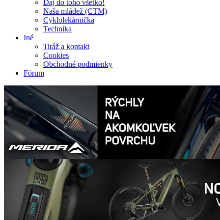
Daj do toho všetko!
Naša mládež (CTM)
Cyklolekárnička
Technika
Iné
Tiráž a kontakt
Cookies
Obchodné podmienky
Fórum