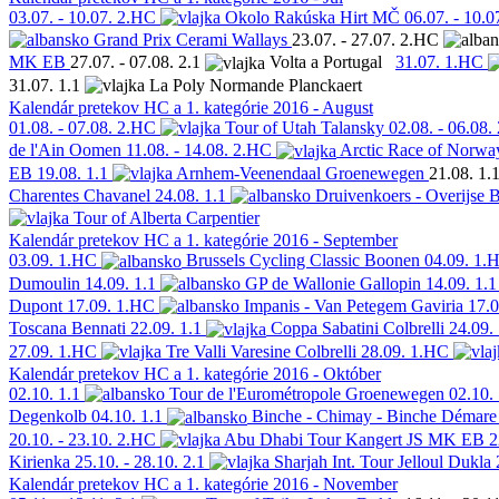
03.07. - 10.07.
2.HC
Okolo Rakúska
Hirt
MČ
06.07. - 10.0
Grand Prix Cerami
Wallays
23.07. - 27.07.
2.HC
MK EB
27.07. - 07.08.
2.1
Volta a Portugal
31.07.
1.HC
31.07.
1.1
La Poly Normande
Planckaert
Kalendár pretekov HC a 1. kategórie 2016 - August
01.08. - 07.08.
2.HC
Tour of Utah
Talansky
02.08. - 06.08.
de l'Ain
Oomen
11.08. - 14.08.
2.HC
Arctic Race of Norwa
EB
19.08.
1.1
Arnhem-Veenendaal
Groenewegen
21.08.
1.
Charentes
Chavanel
24.08.
1.1
Druivenkoers - Overijse
B
Tour of Alberta
Carpentier
Kalendár pretekov HC a 1. kategórie 2016 - September
03.09.
1.HC
Brussels Cycling Classic
Boonen
04.09.
1.
Dumoulin
14.09.
1.1
GP de Wallonie
Gallopin
14.09.
1.1
Dupont
17.09.
1.HC
Impanis - Van Petegem
Gaviria
17.0
Toscana
Bennati
22.09.
1.1
Coppa Sabatini
Colbrelli
24.09.
27.09.
1.HC
Tre Valli Varesine
Colbrelli
28.09.
1.HC
Kalendár pretekov HC a 1. kategórie 2016 - Október
02.10.
1.1
Tour de l'Eurométropole
Groenewegen
02.10.
Degenkolb
04.10.
1.1
Binche - Chimay - Binche
Démare
20.10. - 23.10.
2.HC
Abu Dhabi Tour
Kangert
JS MK EB
2
Kirienka
25.10. - 28.10.
2.1
Sharjah Int. Tour
Jelloul
Dukla
Kalendár pretekov HC a 1. kategórie 2016 - November