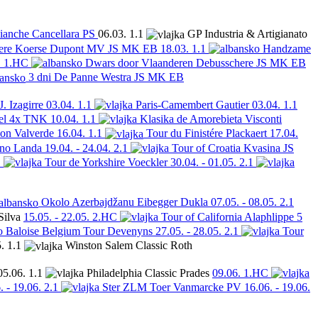
ianche
Cancellara
PS
06.03.
1.1
GP Industria & Artigianato
re Koerse
Dupont
MV JS MK EB
18.03.
1.1
Handzame
.
1.HC
Dwars door Vlaanderen
Debusschere
JS MK EB
3 dni De Panne
Westra
JS MK EB
J. Izagirre
03.04.
1.1
Paris-Camembert
Gautier
03.04.
1.1
el
4x TNK
10.04.
1.1
Klasika de Amorebieta
Visconti
eon
Valverde
16.04.
1.1
Tour du Finistére
Plackaert
17.04.
ino
Landa
19.04. - 24.04.
2.1
Tour of Croatia
Kvasina
JS
1
Tour de Yorkshire
Voeckler
30.04. - 01.05.
2.1
Okolo Azerbajdžanu
Eibegger
Dukla
07.05. - 08.05.
2.1
Silva
15.05. - 22.05.
2.HC
Tour of California
Alaphlippe
5
Baloise Belgium Tour
Devenyns
27.05. - 28.05.
2.1
Tour
.
1.1
Winston Salem Classic
Roth
05.06.
1.1
Philadelphia Classic
Prades
09.06.
1.HC
. - 19.06.
2.1
Ster ZLM Toer
Vanmarcke
PV
16.06. - 19.06.