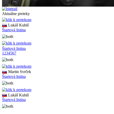
Aktuálne preteky
Lukáš Kubiš
Štartová listina
Štartová listina
1
2
3
4
5
6
7
Martin Svrček
Štartová listina
Lukáš Kubiš
Štartová listina