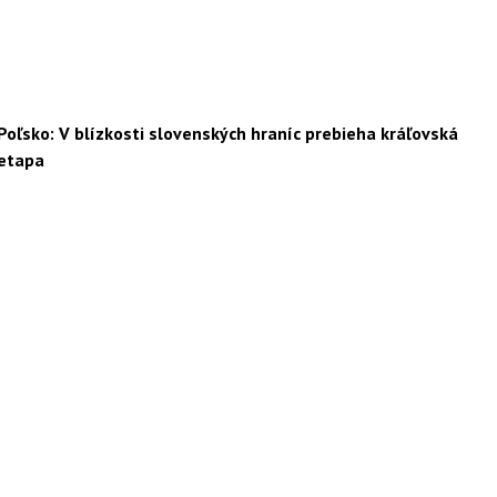
Poľsko: V blízkosti slovenských hraníc prebieha kráľovská
etapa