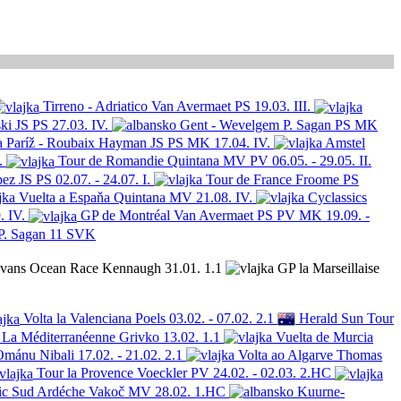
Tirreno - Adriatico
Van Avermaet
PS
19.03.
III.
ki
JS PS
27.03.
IV.
Gent - Wevelgem
P. Sagan
PS MK
Paríž - Roubaix
Hayman
JS PS MK
17.04.
IV.
Amstel
.
Tour de Romandie
Quintana
MV PV
06.05. - 29.05.
II.
pez
JS PS
02.07. - 24.07.
I.
Tour de France
Froome
PS
Vuelta a Espaňa
Quintana
MV
21.08.
IV.
Cyclassics
.
IV.
GP de Montréal
Van Avermaet
PS PV MK
19.09. -
P. Sagan
11 SVK
Evans Ocean Race
Kennaugh
31.01.
1.1
GP la Marseillaise
Volta la Valenciana
Poels
03.02. - 07.02.
2.1
Herald Sun Tour
La Méditerranéenne
Grivko
13.02.
1.1
Vuelta de Murcia
Ománu
Nibali
17.02. - 21.02.
2.1
Volta ao Algarve
Thomas
Tour la Provence
Voeckler
PV
24.02. - 02.03.
2.HC
ic Sud Ardéche
Vakoč
MV
28.02.
1.HC
Kuurne-