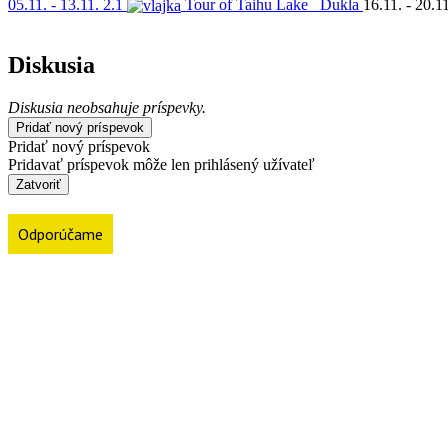
05.11. - 13.11.
2.1
Tour of Taihu Lake
Dukla
16.11. - 20.11
Diskusia
Diskusia neobsahuje príspevky.
Pridať nový príspevok
Pridať nový príspevok
Pridavať príspevok môže len prihlásený užívateľ
Zatvoriť
Odporúčame