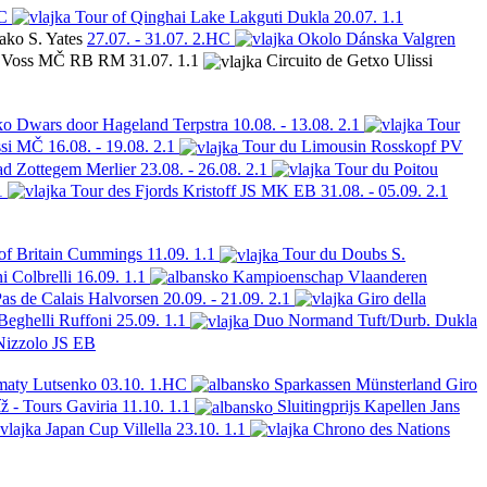
C
Tour of Qinghai Lake
Lakguti
Dukla
20.07.
1.1
iako
S. Yates
27.07. - 31.07.
2.HC
Okolo Dánska
Valgren
Voss
MČ RB RM
31.07.
1.1
Circuito de Getxo
Ulissi
Dwars door Hageland
Terpstra
10.08. - 13.08.
2.1
Tour
si
MČ
16.08. - 19.08.
2.1
Tour du Limousin
Rosskopf
PV
ad Zottegem
Merlier
23.08. - 26.08.
2.1
Tour du Poitou
1
Tour des Fjords
Kristoff
JS MK EB
31.08. - 05.09.
2.1
of Britain
Cummings
11.09.
1.1
Tour du Doubs
S.
i
Colbrelli
16.09.
1.1
Kampioenschap Vlaanderen
as de Calais
Halvorsen
20.09. - 21.09.
2.1
Giro della
Beghelli
Ruffoni
25.09.
1.1
Duo Normand
Tuft/Durb.
Dukla
Nizzolo
JS EB
maty
Lutsenko
03.10.
1.HC
Sparkassen Münsterland Giro
íž - Tours
Gaviria
11.10.
1.1
Sluitingprijs Kapellen
Jans
Japan Cup
Villella
23.10.
1.1
Chrono des Nations