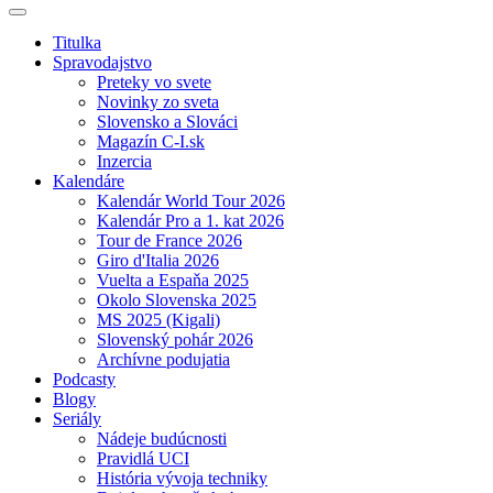
Titulka
Spravodajstvo
Preteky vo svete
Novinky zo sveta
Slovensko a Slováci
Magazín C-I.sk
Inzercia
Kalendáre
Kalendár World Tour 2026
Kalendár Pro a 1. kat 2026
Tour de France 2026
Giro d'Italia 2026
Vuelta a Espaňa 2025
Okolo Slovenska 2025
MS 2025 (Kigali)
Slovenský pohár 2026
Archívne podujatia
Podcasty
Blogy
Seriály
Nádeje budúcnosti
Pravidlá UCI
História vývoja techniky