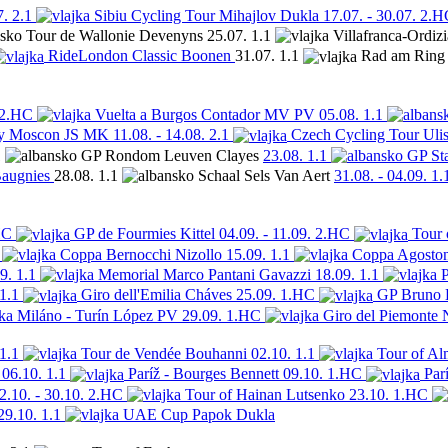
7.
2.1
Sibiu Cycling Tour
Mihajlov
Dukla
17.07. - 30.07.
2.H
Tour de Wallonie
Devenyns
25.07.
1.1
Villafranca-Ordiz
RideLondon Classic
Boonen
31.07.
1.1
Rad am Ring
2.HC
Vuelta a Burgos
Contador
MV PV
05.08.
1.1
y
Moscon
JS MK
11.08. - 14.08.
2.1
Czech Cycling Tour
Ulis
1
GP Rondom Leuven
Clayes
23.08.
1.1
GP St
augnies
28.08.
1.1
Schaal Sels
Van Aert
31.08. - 04.09.
1.
HC
GP de Fourmies
Kittel
04.09. - 11.09.
2.HC
Tour 
Coppa Bernocchi
Nizollo
15.09.
1.1
Coppa Agoston
9.
1.1
Memorial Marco Pantani
Gavazzi
18.09.
1.1
P
1.1
Giro dell'Emilia
Cháves
25.09.
1.HC
GP Bruno 
Miláno - Turín
López
PV
29.09.
1.HC
Giro del Piemonte
1.1
Tour de Vendée
Bouhanni
02.10.
1.1
Tour of Al
06.10.
1.1
Paríž - Bourges
Bennett
09.10.
1.HC
Par
2.10. - 30.10.
2.HC
Tour of Hainan
Lutsenko
23.10.
1.HC
29.10.
1.1
UAE Cup
Papok
Dukla