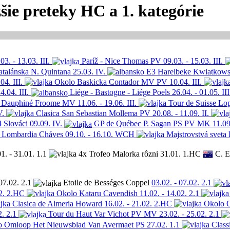
ie preteky HC a 1. kategórie
03. - 13.03.
III.
Paríž - Nice
Thomas
PV
09.03. - 15.03.
III.
talánska
N. Quintana
25.03.
IV.
E3 Harelbeke
Kwiatkows
.04.
III.
Okolo Baskicka
Contador
MV PV
10.04.
III.
4.04.
III.
Liége - Bastogne - Liége
Poels
26.04. - 01.05.
III
u Dauphiné
Froome
MV
11.06. - 19.06.
III.
Tour de Suisse
Lo
V.
Clasica San Sebastian
Mollema
PV
20.08. - 11.09.
II.
4 Slováci
09.09.
IV.
GP de Québec
P. Sagan
PS PV MK
11.09
l Lombardia
Cháves
09.10. - 16.10.
WCH
Majstrovstvá sveta
1. - 31.01.
1.1
4x Trofeo Malorka
rôzni
31.01.
1.HC
C. 
07.02.
2.1
Etoile de Bességes
Coppel
03.02. - 07.02.
2.1
2.
2.HC
Okolo Kataru
Cavendish
11.02. - 14.02.
2.1
Clasica de Almeria
Howard
16.02. - 21.02.
2.HC
Okolo 
2.
2.1
Tour du Haut Var
Vichot
PV MV
23.02. - 25.02.
2.1
Omloop Het Nieuwsblad
Van Avermaet
PS
27.02.
1.1
Class