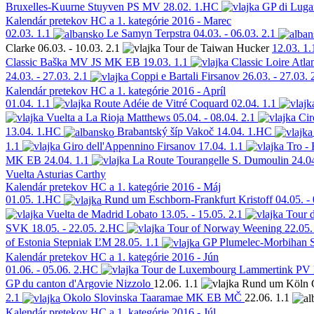
Bruxelles-Kuurne
Stuyven
PS MV
28.02.
1.HC
GP di Lug
Kalendár pretekov HC a 1. kategórie 2016 - Marec
02.03.
1.1
Le Samyn
Terpstra
04.03. - 06.03.
2.1
Clarke
06.03. - 10.03.
2.1
Tour de Taiwan
Hucker
12.03.
1.
Classic
Baška
MV JS MK EB
19.03.
1.1
Classic Loire Atla
24.03. - 27.03.
2.1
Coppi e Bartali
Firsanov
26.03. - 27.03.
Kalendár pretekov HC a 1. kategórie 2016 - Apríl
01.04.
1.1
Route Adéie de Vitré
Coquard
02.04.
1.1
Vuelta a La Rioja
Matthews
05.04. - 08.04.
2.1
Cir
13.04.
1.HC
Brabantský šíp
Vakoč
14.04.
1.HC
1.1
Giro dell'Appennino
Firsanov
17.04.
1.1
Tro -
MK EB
24.04.
1.1
La Route Tourangelle
S. Dumoulin
24.04
Vuelta Asturias
Carthy
Kalendár pretekov HC a 1. kategórie 2016 - Máj
01.05.
1.HC
Rund um Eschborn-Frankfurt
Kristoff
04.05. -
Vuelta de Madrid
Lobato
13.05. - 15.05.
2.1
Tour d
SVK
18.05. - 22.05.
2.HC
Tour of Norway
Weening
22.05.
of Estonia
Stepniak
ĽM
28.05.
1.1
GP Plumelec-Morbihan
Kalendár pretekov HC a 1. kategórie 2016 - Jún
01.06. - 05.06.
2.HC
Tour de Luxembourg
Lammertink
PV
GP du canton d'Argovie
Nizzolo
12.06.
1.1
Rund um Köln
2.1
Okolo Slovinska
Taaramae
MK EB MČ
22.06.
1.1
Kalendár pretekov HC a 1. kategórie 2016 - Júl