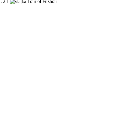
.
2.1
Tour of Fuzhou