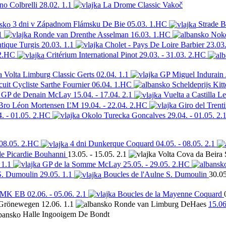
ano
Colbrelli
28.02.
1.1
La Drome Classic
Vakoč
3 dni v Západnom Flámsku
De Bie
05.03.
1.HC
Strade B
1
Ronde van Drenthe
Asselman
16.03.
1.HC
Noke
ntique
Turgis
20.03.
1.1
Cholet - Pays De Loire
Barbier
23.03
2.HC
Critérium International
Pinot
29.03. - 31.03.
2.HC
Volta Limburg Classic
Gerts
02.04.
1.1
GP Miguel Indurain
cuit Cycliste Sarthe
Fournier
06.04.
1.HC
Scheldeprijs
Kitt
GP de Denain
McLay
15.04. - 17.04.
2.1
Vuelta a Castilla L
 Bro Léon
Mortensen
ĽM
19.04. - 22.04.
2.HC
Giro del Trent
. - 01.05.
2.HC
Okolo Turecka
Goncalves
29.04. - 01.05.
2.
 08.05.
2.HC
4 dni Dunkerque
Coquard
04.05. - 08.05.
2.1
e Picardie
Bouhanni
13.05. - 15.05.
2.1
Volta Cova da Beira
1.1
GP de la Somme
McLay
25.05. - 29.05.
2.HC
S. Dumoulin
29.05.
1.1
Boucles de l'Aulne
S. Dumoulin
30.05
 MK EB
02.06. - 05.06.
2.1
Boucles de la Mayenne
Coquard
Grönewegen
12.06.
1.1
Ronde van Limburg
DeHaes
15.06
Halle Ingooigem
De Bondt