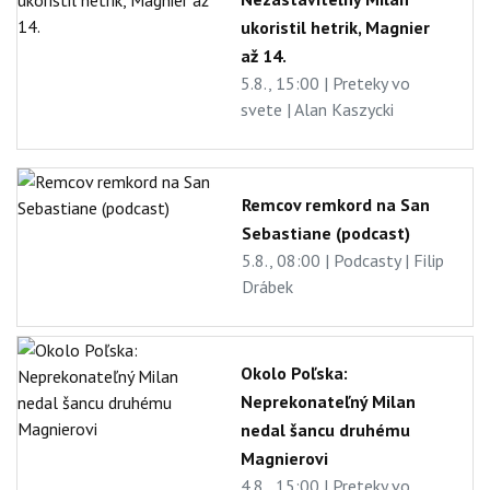
ukoristil hetrik, Magnier
až 14.
5.8., 15:00 | Preteky vo
svete | Alan Kaszycki
Remcov remkord na San
Sebastiane (podcast)
5.8., 08:00 | Podcasty | Filip
Drábek
Okolo Poľska:
Neprekonateľný Milan
nedal šancu druhému
Magnierovi
4.8., 15:00 | Preteky vo