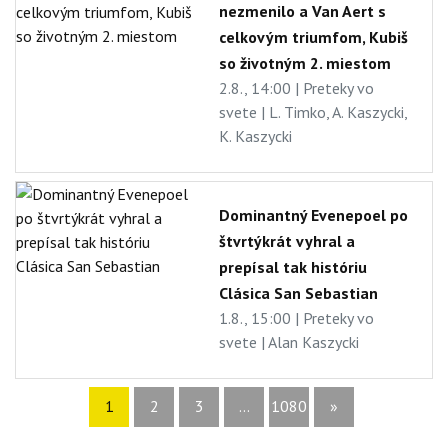
nezmenilo a Van Aert s
celkovým triumfom, Kubiš
so životným 2. miestom
2.8., 14:00 | Preteky vo
svete | L. Timko, A. Kaszycki,
K. Kaszycki
Dominantný Evenepoel po
štvrtýkrát vyhral a
prepísal tak históriu
Clásica San Sebastian
1.8., 15:00 | Preteky vo
svete | Alan Kaszycki
1
2
3
...
1080
»