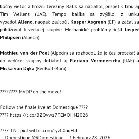
bočný vietor a hrozili terezíny. Balík sa natiahol, prispel k tmu aj
Tim Wellens (UAE). Tempo balíka sa zvýšilo, z úniku
vypadol
Alleno
, naopak zaútočil
Kasper Asgreen
(EF) a začal s
približovať k vedúcej skupine. Mechanické problémy riešil
Jasper
Philipsen
(Alpecin).
Mathieu van der Poel
(Alpecin) sa rozhodol, že je čas pretekať 
do vedúcej skupiny dotiahol aj
Floriana Vermeerscha
(UAE) a
Micka van Dijka
(RedBull-Bora).
???????? MVDP on the move!
Follow the finale live at Domestique ????
????
https://t.co/BZOvwz7FEi
#OHN2026
???? TNT
pic.twitter.com/ryvC0aqFbt
— Domestique (@Domestique___)
February 28, 2026