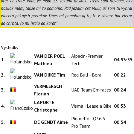
otec od trate volá, že mám 15 sekúnd náskok. Vtedy som nevedel, aký
náskok mám, takže mi to pomohlo. Rád jazdím cez Muur, už som tu vyhral
viacero pekných pretekov. Dnes mi pomohlo aj to, že v závere bol vietor
do chrbta, čo mi hralo do karát."
Výsledky
VAN DER POEL
Alpecin-Premier
1.
04:53:55
Mathieu
Tech
2.
VAN DIJKE Tim
Red Bull - Bora
00:22
VERMEERSCH
3.
UAE Team Emirates
00:24
Florian
LAPORTE
4.
Visma | Lease a Bike
00:53
Christophe
Pinarello - Q36.5
5.
DE GENDT Aimé
00:54
Pro Team