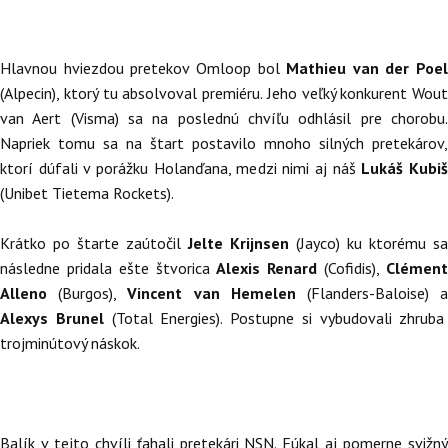
Hlavnou hviezdou pretekov Omloop bol
Mathieu van der Poel
(Alpecin), ktorý tu absolvoval premiéru. Jeho veľký konkurent Wout
van Aert (Visma) sa na poslednú chvíľu odhlásil pre chorobu.
Napriek tomu sa na štart postavilo mnoho silných pretekárov,
ktorí dúfali v porážku Holanďana, medzi nimi aj náš
Lukáš Kubi
(Unibet Tietema Rockets).
Krátko po štarte zaútočil
Jelte Krijnsen
(Jayco) ku ktorému sa
následne pridala ešte štvorica
Alexis Renard
(Cofidis),
Clémen
Alleno
(Burgos),
Vincent van Hemelen
(Flanders-Baloise) 
Alexys Brunel
(Total Energies). Postupne si vybudovali zhruba
trojminútový náskok.
Balík v tejto chvíli ťahali pretekári NSN. Fúkal aj pomerne svižný