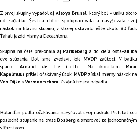
Z prvej skupiny vypadol aj
Alexys Brunel
, ktorý bol v úniku skor
od začiatku. Šestica dobre spolupracovala a navyšovala svoj
náskok na hlavnú skupinu, v ktorej ostávalo ešte okolo 80 ľudí.
Ťahali jazdci Vismy a Decathlonu.
Skupina na čele prekonala aj
Parikeberg
a do cieľa ostávali ib
dve stúpania. Boli sme zvedaví, kde
MVDP
zaútočí. V balík
spadol
Arnaud de Lie
(Lotto). Na ikonickom
Muu
Kapelmuur
prišiel očakávaný útok.
MVDP
získal mierny náskok na
Van Dijka
s
Vermeerschom
. Zvyšná trojica odpadla.
Holanďan podľa očakávania navyšoval svoj náskok. Preletel cez
posledné stúpanie na trase
Bosberg
a smeroval za jednoznačným
víťazstvom.