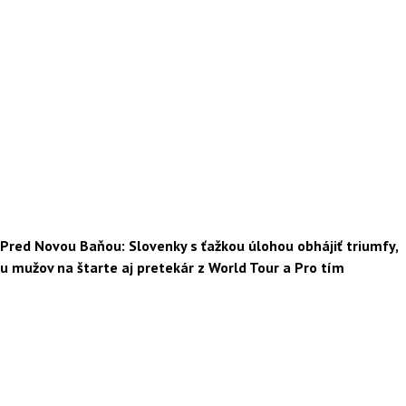
Pred Novou Baňou: Slovenky s ťažkou úlohou obhájiť triumfy,
u mužov na štarte aj pretekár z World Tour a Pro tím