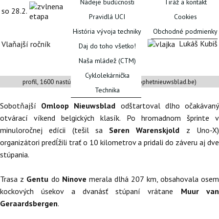
Nádeje budúcnosti
Tiráž a kontakt
Gent >
208
van der
so
28.2.
Ninove
km
Poel
Pravidlá UCI
Cookies
História vývoja techniky
Obchodné podmienky
Lukáš Kubiš
Vlaňajší ročník
Štartová listina
Daj do toho všetko!
FÓRUM
Naša mládež (CTM)
Cyklolekárnička
profil, 1600 nastúpaných metrov (© omloophetnieuwsblad.be)
Technika
Sobotňajší
Omloop Nieuwsblad
odštartoval dlho očakávan
otvárací víkend belgických klasík. Po hromadnom šprinte v
minuloročnej edícii (tešil sa
Søren Warenskjold
z Uno-X
organizátori predĺžili trať o 10 kilometrov a pridali do záveru aj dve
stúpania.
Trasa z
Gentu
do
Ninove
merala dlhá 207 km, obsahovala ose
kockových úsekov a dvanásť stúpaní vrátane
Muur va
Geraardsbergen
.