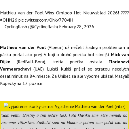
Mathieu van der Poel Wins Omloop Het Nieuwsblad 2026! ????
#OHN26
pic.twitter.com/Ohkv770viH
— Cyclingflash (@Cyclingflash)
February 28, 2026
Mathieu van der Poel
(Alpecin) už nečelil žiadnym problémom a
pásku preťal ako prvý. V boji o druhú priečku bol silnejší
Mick van
Dijke
(RedBull-Bora), tretia priečka ostala
Florianovi
Vermeerschovi
(UAE). Lukáš Kubiš prišiel so stratou necelých
desať minút na 84. mieste. Za Unibet sa ale výborne ukázal Matyáš
Kopecký na 12. pozícii.
Vyjadrenie Mathieu van der Poel (víťaz)
"Som veľmi šťastný a tím určite tiež. Túto klasiku sme ešte nemali na
zozname víťazstiev. Zaútočil som na Muure a potom som počul ako mi