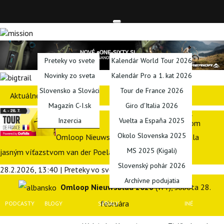
TITULKA
SPRAVODAJSTVO
KALENDÁRE
Preteky vo svete
Kalendár World Tour 2026
Novinky zo sveta
Kalendár Pro a 1. kat 2026
Slovensko a Slováci
Tour de France 2026
Aktuálne preteky
Magazín C-I.sk
Giro d'Italia 2026
Inzercia
Vuelta a Espaňa 2025
Okolo Slovenska 2025
Omloop Nieuwsblad: klasikárska jar začala
MS 2025 (Kigali)
jasným víťazstvom van der Poela
Slovenský pohár 2026
28.2.2026, 13:40 | Preteky vo svete | Jozef Klačan
Archívne podujatia
Omloop Nieuwsblad 2026
(WT), sobota 28.
februára
PODCASTY
BLOGY
SERIÁLY
INÉ