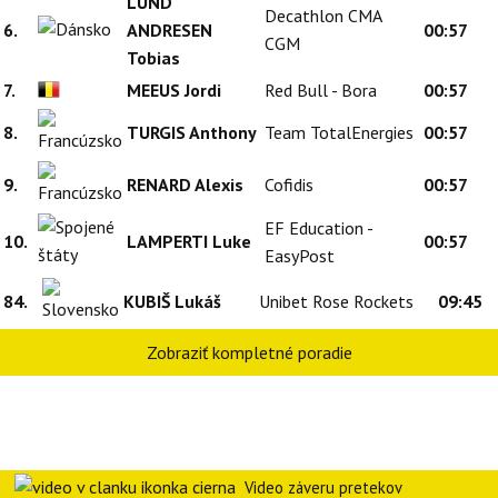
LUND
Decathlon CMA
6.
ANDRESEN
00:57
CGM
Tobias
7.
MEEUS Jordi
Red Bull - Bora
00:57
8.
TURGIS Anthony
Team TotalEnergies
00:57
9.
RENARD Alexis
Cofidis
00:57
EF Education -
10.
LAMPERTI Luke
00:57
EasyPost
84.
KUBIŠ Lukáš
Unibet Rose Rockets
09:45
Zobraziť kompletné poradie
Video záveru pretekov