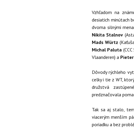
Vzhľadom na známu
desiatich minútach b
dvoma silnými men
Nikita Stalnov
(Ast
Mads Würtz
(Kaťuša
Michal Paluta
(CCC 
Vlaanderen) a
Pieter
Dôvody rýchleho vytv
celky i tie z WT, kto
družstvá zastúpen
predznačovala pomalš
Tak sa aj stalo, te
viacerým menším pá
poriadku a bez probl