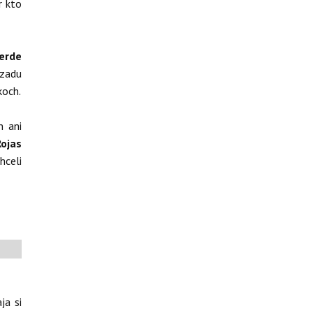
r kto
erde
vzadu
koch.
n ani
Rojas
hceli
ja si