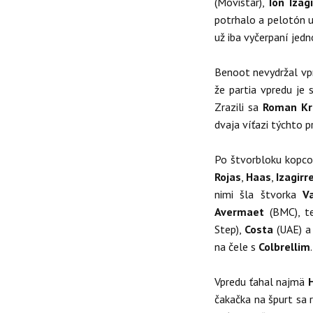
(Movistar),
Ion Izagi
potrhalo a pelotón u
už iba vyčerpaní jedno
Benoot nevydržal vp
že partia vpredu je
Zrazili sa
Roman Kr
dvaja víťazi týchto p
Po štvorbloku kopco
Rojas
,
Haas
,
Izagirr
nimi šla štvorka
V
Avermaet
(BMC), t
Step),
Costa
(UAE) 
na čele s
Colbrellim
.
Vpredu ťahal najmä
čakačka na špurt sa 