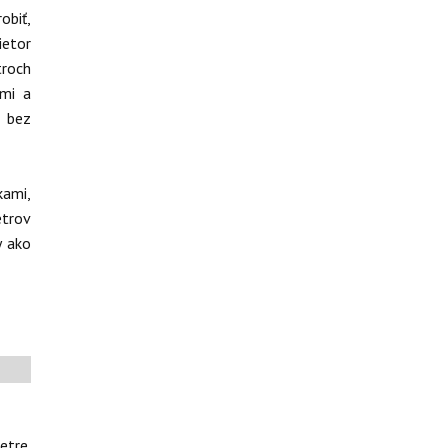
obiť,
ietor
troch
kmi a
ň bez
kami,
etrov
y ako
etre.