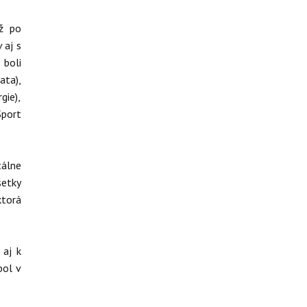
ž po
 aj s
 boli
ata),
gie),
Sport
tálne
šetky
torá
 aj k
bol v