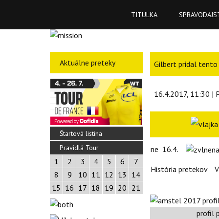
TITULKA
SPRAVODAJS
Aktuálne preteky
Gilbert pridal tent
16.4.2017, 11:30 | 
Štartová listina
Pravidlá Tour
ne
16.4.
1
2
3
4
5
6
7
História pretekov
V
8
9
10
11
12
13
14
15
16
17
18
19
20
21
profil