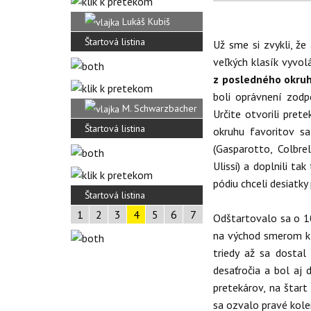
Lukáš Kubiš
Štartová listina
Už sme si zvykli, že
veľkých klasík vyvol
z posledného okru
boli oprávnení zodp
M. Schwarzbacher
Určite otvorili pret
Štartová listina
okruhu favoritov sa
(Gasparotto, Colbrel
Ulissi) a doplnili ta
pódiu chceli desiatky
Štartová listina
1
2
3
4
5
6
7
Odštartovalo sa o 
na východ smerom k 
triedy až sa dostal
desaťročia a bol aj
pretekárov, na štart 
sa ozvalo pravé kole