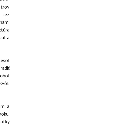
etrov
m cez
inami
ktúra
tul a
lesol
radiť
ohol
kvôli
imi a
koku.
iatky