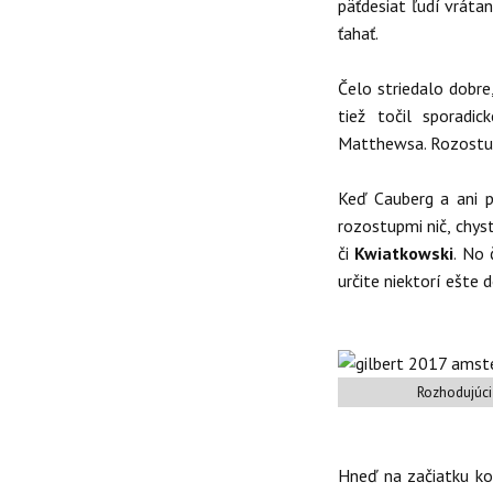
päťdesiat ľudí vráta
ťahať.
Čelo striedalo dobre
tiež točil sporadic
Matthewsa. Rozostup
Keď Cauberg a ani p
rozostupmi nič, chyst
či
Kwiatkowski
. No 
určite niektorí ešte 
Rozhodujúci
Hneď na začiatku k