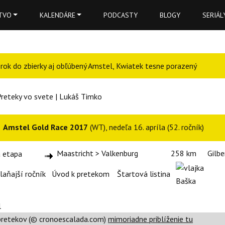
TVO
KALENDÁRE
PODCASTY
BLOGY
SERIÁL
o rok do zbierky aj obľúbený Amstel, Kwiatek tesne porazený
Preteky vo svete | Lukáš Timko
Amstel Gold Race 2017
(WT), nedeľa 16. apríla (52. ročník)
Maastricht > Valkenburg
258 km
Gilbe
Er
laňajší ročník
Úvod k pretekom
Štartová listina
Baška
 pretekov (© cronoescalada.com)
mimoriadne priblíženie tu