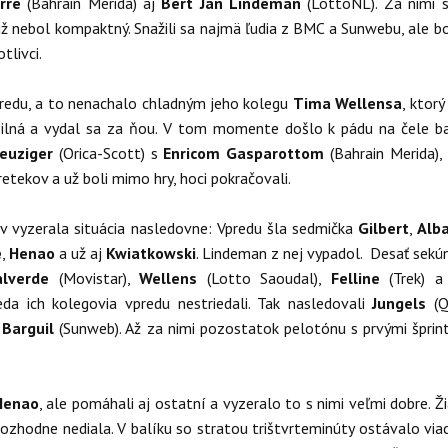
rre
(Bahrain Merida) aj
Bert Jan Lindeman
(LottoNL). Za nimi 
ž nebol kompaktný. Snažili sa najmä ľudia z BMC a Sunwebu, ale bo
tlivci.
redu, a to nenachalo chladným jeho kolegu
Tima Wellensa
, ktorý 
 silná a vydal sa za ňou. V tom momente došlo k pádu na čele ba
euziger
(Orica-Scott) s
Enricom Gasparottom
(Bahrain Merida),
retekov a už boli mimo hry, hoci pokračovali.
v vyzerala situácia nasledovne: Vpredu šla sedmička
Gilbert
,
Alba
e
,
Henao
a už aj
Kwiatkowski
. Lindeman z nej vypadol. Desať sekú
alverde
(Movistar),
Wellens
(Lotto Saoudal),
Felline
(Trek) 
eda ich kolegovia vpredu nestriedali. Tak nasledovali
Jungels
(Q
a
Barguil
(Sunweb). Až za nimi pozostatok pelotónu s prvými šprin
Henao
, ale pomáhali aj ostatní a vyzeralo to s nimi veľmi dobre. Ž
rozhodne nediala. V balíku so stratou trištvrteminúty ostávalo via