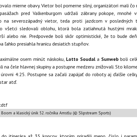
valo mierne obavy. Vietor bol pomerne silný, organizátori mali čo r
pasážach pred Valkenburgom udržali zábrany pokope, mnohé v
to na severozápadný vietor, teda proti jazdcom v posledných 
o všetci sledovali oblohu, ktorá bola zatiahnutá hustými mra
rší alebo nie. Predpovede boli skôr optimistické, že to bude de
ba ľahko presiahla hranicu desiatich stupňov.
 maximálne osem minút náskoku,
Lotto Soudal
a
Sunweb
boli cel
ali na čele hlavnej skupiny a postupne medzeru znižovali. Sto kilom
úrovni 4:25. Postupne sa začali zapájať do roboty aj ďalšie celk
star atď.
 Boom a klasický únik 52. ročníka Amstlu (© Slipstream Sports)
i do itinerára až 35 kopcov, ktorým priradili meno, číslo i param