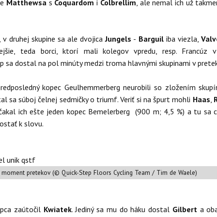
ne
Matthewsa
s
Coquardom
i
Colbrellim
, ale nemal ich už takme
, v druhej skupine sa ale dvojica
Jungels
-
Barguil
iba viezla,
Valv
kejšie, teda borci, ktorí mali kolegov vpredu, resp. Francúz 
 sa dostal na pol minúty medzi troma hlavnými skupinami v prete
redposledný kopec Geulhemmerberg neurobili so zložením skupí
al sa súboj čelnej sedmičky o triumf. Veriť si na špurt mohli
Haas
,
čakal ich ešte jeden kopec Bemelerberg (900 m; 4,5 %) a tu sa c
dostať k slovu.
 moment pretekov (© Quick-Step Floors Cycling Team / Tim de Waele)
opca zaútočil
Kwiatek
. Jediný sa mu do háku dostal
Gilbert
a oba