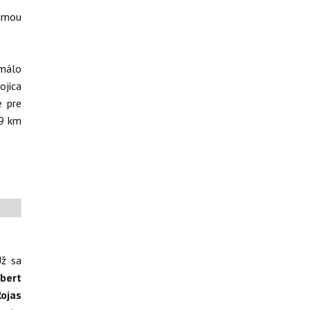
edmou
 málo
ojica
e pre
39 km
Už sa
lbert
ojas