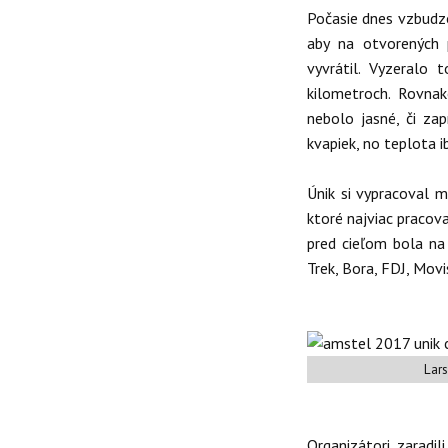
Počasie dnes vzbudzo
aby na otvorených 
vyvrátil. Vyzeralo 
kilometroch. Rovnak
nebolo jasné, či zap
kvapiek, no teplota i
Únik si vypracoval
ktoré najviac pracov
pred cieľom bola na 
Trek, Bora, FDJ, Movi
Lars
Organizátori zaradil