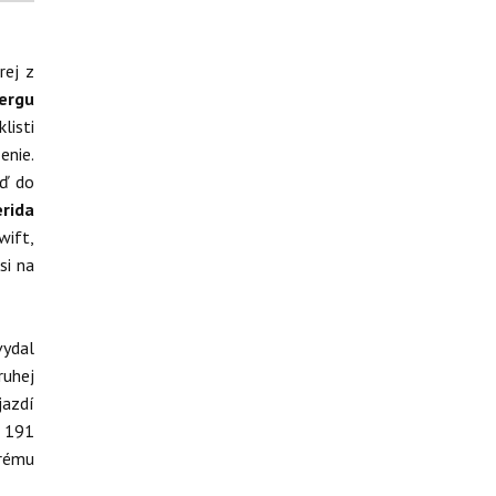
rej z
ergu
listi
enie.
eď do
rida
wift,
si na
vydal
ruhej
jazdí
o 191
orému