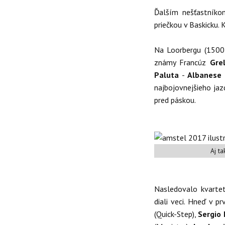
Ďalším nešťastníko
priečkou v Baskicku.
Na Loorbergu (1500 
známy Francúz
Grel
Paluta
-
Albanese
najbojovnejšieho jaz
pred páskou.
Aj t
Nasledovalo kvart
diali veci. Hneď v p
(Quick-Step),
Sergio