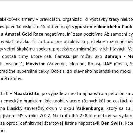
 akékoľvek zmeny v pravidlách, organizácii či výstavby trasy niekto
ávajú veľkú diskusiu. Mnohí vnímajú
vypustenie ikonického Caub
hu
Amstel Gold Race
negatívne, iní zasa pozitívne. Až samotní cyk
ovedať otázku, či to bolo pre atraktivitu pretekov rozumné rieš
eky veľmi širokému spektru pretekárov, minimálne v ich hlavách. V
 dostali tímy, ktoré celú flámsku jar mlčali ako
Bahrajn - Me
li, Visconti),
Movistar
(Valverde, Moreno, Rojas),
UAE
(Costa, S
k tradične supersilné celky. Odpiť si zo slávneho holandského moku 
 pretekárov.
10:20 v
Maastrichte
, po výjazde z mesta aj naostro a pelotón sa 
nemeckým hraniciam, kde urobil viacero rôznych kôl po cestách d
 na klasický záverečný okruh v okolí
Valkenburgu
, ktorý sa tu 
 dejiskom MS v roku 2012. Na trať dlhú 258 kilometrov sa vydal
sa oproti definitívnej štartovej listine nepostavil
Ben Swift
, kt
no.