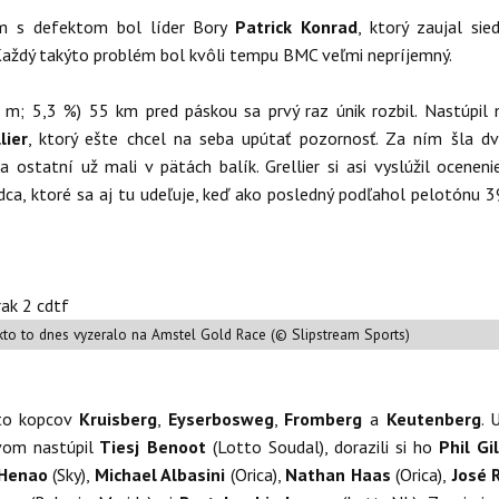
m s defektom bol líder Bory
Patrick Konrad
, ktorý zaujal si
 Každý takýto problém bol kvôli tempu BMC veľmi nepríjemný.
m; 5,3 %) 55 km pred páskou sa prvý raz únik rozbil. Nastúpil
lier
, ktorý ešte chcel na seba upútať pozornosť. Za ním šla dv
a ostatní už mali v pätách balík. Grellier si asi vyslúžil oceneni
dca, ktoré sa aj tu udeľuje, keď ako posledný podľahol pelotónu 
akto to dnes vyzeralo na Amstel Gold Race (© Slipstream Sports)
eto kopcov
Kruisberg
,
Eyserbosweg
,
Fromberg
a
Keutenberg
. 
rvom nastúpil
Tiesj Benoot
(Lotto Soudal), dorazili si ho
Phil Gi
 Henao
(Sky),
Michael Albasini
(Orica),
Nathan Haas
(Orica),
José R