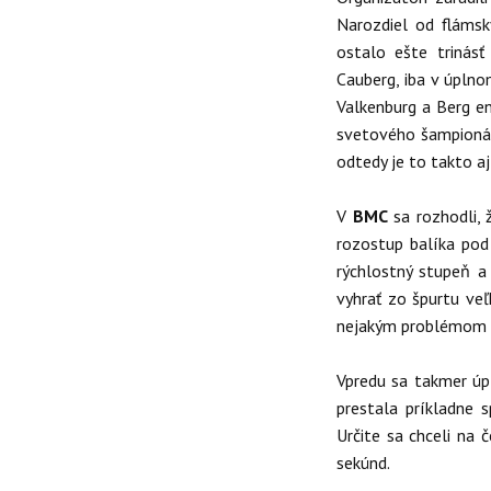
Narozdiel od flámsky
ostalo ešte trinásť
Cauberg, iba v úplno
Valkenburg a Berg en
svetového šampionátu
odtedy je to takto aj
V
BMC
sa rozhodli,
rozostup balíka pod 
rýchlostný stupeň a 
vyhrať zo špurtu veľ
nejakým problémom 
Vpredu sa takmer úpl
prestala príkladne s
Určite sa chceli na 
sekúnd.