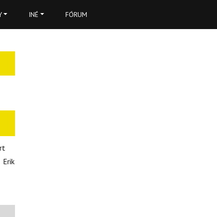
Y
INÉ
FÓRUM
rt
ik