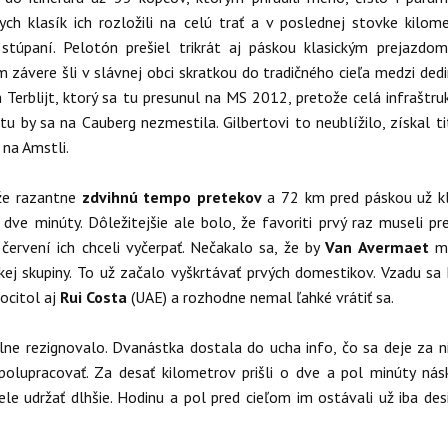
ch klasík ich rozložili na celú trať a v poslednej stovke kilom
 stúpaní. Pelotón prešiel trikrát aj páskou klasickým prejazdo
m závere šli v slávnej obci skratkou do tradičného cieľa medzi ded
 Terblijt, ktorý sa tu presunul na MS 2012, pretože celá infraštru
 by sa na Cauberg nezmestila. Gilbertovi to neublížilo, získal ti
 na Amstli.
 že razantne
zdvihnú tempo pretekov
a 72 km pred páskou už k
dve minúty. Dôležitejšie ale bolo, že favoriti prvý raz museli pre
červení ich chceli vyčerpať. Nečakalo sa, že by
Van Avermaet
m
kej skupiny. To už začalo vyškrtávať prvých domestikov. Vzadu sa 
ocitol aj
Rui Costa
(UAE) a rozhodne nemal ľahké vrátiť sa.
ne rezignovalo. Dvanástka dostala do ucha info, čo sa deje za n
polupracovať. Za desať kilometrov prišli o dve a pol minúty nás
čele udržať dlhšie. Hodinu a pol pred cieľom im ostávali už iba des