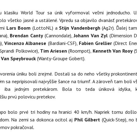
 klasiku World Tour sa únik vyformoval veľmi jednoducho. U
olo všetko jasné a ustálené. Vpredu sa objavilo dvanásť pretekárov
ami
Lars Boom
(LottoNL) a
Stijn Vandenbergh
(Ag2r). Ďalej tam
ana),
Brendan Canty
(Cannondale),
Johann Van Zyl
(Dimension D
),
Vincenzo Albanese
(Bardiani-CSF),
Fabien Grellier
(Direct Ener
Sprandi Polkowice),
Tim Ariesen
(Roompot),
Kenneth Van Rooy
(
 Van Speybrouck
(Wanty-Groupe Gobert).
orenia úniku boli zrejmé. Dostali sa do neho všetky prokontinen
rým sa nepripisovali najvyššie šance na triumf. A zároveň tam boli v
é iba jedným pretekárom. Bola to teda úniková idylka, k
iu prvú polovicu pretekov.
mpo bolo prvé tri hodiny na hranici 40 km/h. Napriek tomu došlo
dom. Na zemi sa dokonca ocitol aj
Phil Gilbert
(Quick-Step), no 
émov pokračoval.