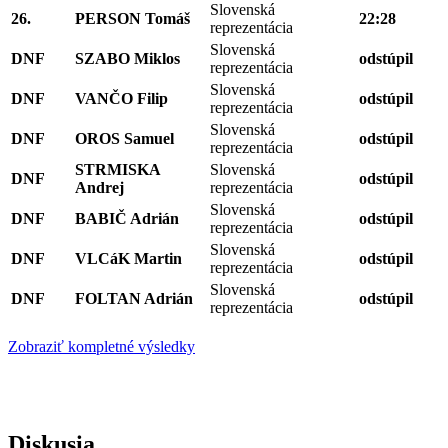
Slovenská
26.
PERSON Tomáš
22:28
reprezentácia
Slovenská
DNF
SZABO Miklos
odstúpil
reprezentácia
Slovenská
DNF
VANČO Filip
odstúpil
reprezentácia
Slovenská
DNF
OROS Samuel
odstúpil
reprezentácia
STRMISKA
Slovenská
DNF
odstúpil
Andrej
reprezentácia
Slovenská
DNF
BABIČ Adrián
odstúpil
reprezentácia
Slovenská
DNF
VLCáK Martin
odstúpil
reprezentácia
Slovenská
DNF
FOLTAN Adrián
odstúpil
reprezentácia
Zobraziť kompletné výsledky
Diskusia