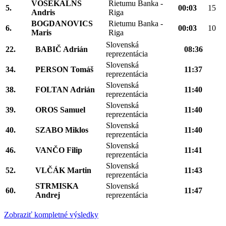
VOSEKALNS
Rietumu Banka -
5.
00:03
15
Andris
Riga
BOGDANOVICS
Rietumu Banka -
6.
00:03
10
Maris
Riga
Slovenská
22.
BABIČ Adrián
08:36
reprezentácia
Slovenská
34.
PERSON Tomáš
11:37
reprezentácia
Slovenská
38.
FOLTAN Adrián
11:40
reprezentácia
Slovenská
39.
OROS Samuel
11:40
reprezentácia
Slovenská
40.
SZABO Miklos
11:40
reprezentácia
Slovenská
46.
VANČO Filip
11:41
reprezentácia
Slovenská
52.
VLČÁK Martin
11:43
reprezentácia
STRMISKA
Slovenská
60.
11:47
Andrej
reprezentácia
Zobraziť kompletné výsledky