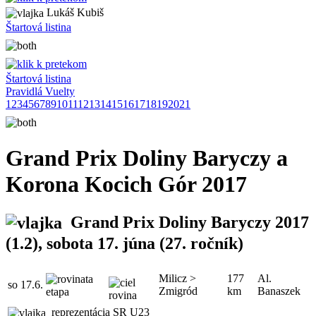
Lukáš Kubiš
Štartová listina
Štartová listina
Pravidlá Vuelty
1
2
3
4
5
6
7
8
9
10
11
12
13
14
15
16
17
18
19
20
21
Grand Prix Doliny Baryczy a
Korona Kocich Gór 2017
Grand Prix Doliny Baryczy 2017
(1.2), sobota 17. júna (27. ročník)
Milicz >
177
Al.
so
17.6.
Zmigród
km
Banaszek
reprezentácia SR U23