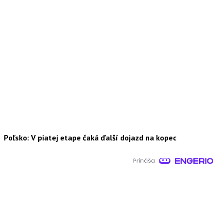
Poľsko: V piatej etape čaká ďalší dojazd na kopec