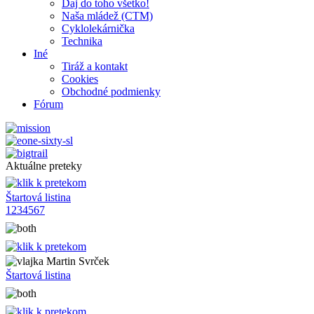
Daj do toho všetko!
Naša mládež (CTM)
Cyklolekárnička
Technika
Iné
Tiráž a kontakt
Cookies
Obchodné podmienky
Fórum
Aktuálne preteky
Štartová listina
1
2
3
4
5
6
7
Martin Svrček
Štartová listina