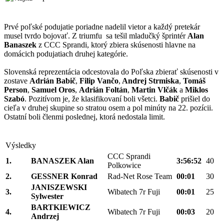
Prvé poľské podujatie poriadne nadelil vietor a každý pretekár
musel tvrdo bojovať. Z triumfu sa tešil mladučký šprintér
Alan
Banaszek
z CCC Sprandi, ktorý zbiera skúsenosti hlavne na
domácich podujatiach druhej kategórie.
Slovenská reprezentácia odcestovala do Poľska zbierať skúsenosti v
zostave
Adrián Babič
,
Filip Vančo
,
Andrej Strmiska
,
Tomáš
Person
,
Samuel Oros
,
Adrián Foltán
,
Martin Vlčák
a
Miklos
Szabó
. Pozitívom je, že klasifikovaní boli všetci.
Babič
prišiel do
cieľa v druhej skupine so stratou osem a pol minúty na 22. pozícii.
Ostatní boli členmi poslednej, ktorá nedostala limit.
Výsledky
CCC Sprandi
1.
BANASZEK Alan
3:56:52
40
Polkowice
2.
GESSNER Konrad
Rad-Net Rose Team
00:01
30
JANISZEWSKI
3.
Wibatech 7r Fuji
00:01
25
Sylwester
BARTKIEWICZ
4.
Wibatech 7r Fuji
00:03
20
Andrzej