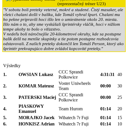
(reprezentačný tréner U23)
"V sobotu boli preteky veterné, mokré a studené. Čistý masaker, ale
všetci chalani došli v balíku, kde Tomáš vyhral špurt. Chalani mu
ho pekne pripravili hoci išlo len o umiestnenie okolo 20. miesta.
Išlo nám o to, aby sme vyskúšali šprintérsky vláčik, hoci v nižšom
tempe akoby to bolo o víťazstvo.
V nedeľu boli náročnejšie 20-kilometrové okruhy, kde sa postupne
balík delil na menšie skupinky a tie potom postupne rozhodcovia
odstavovali. Z našich preteky dokončil len Tomáš Person, ktorý ako
šprintér prekvapujúco dobre zvládol kopcovité preteky."
Výsledky
CCC Sprandi
1.
OWSIAN Lukasz
4:31:31
40
Polkowice
Voster Uniwheels
2.
KOMAR Mateusz
00:00
30
Team
CCC Sprandi
3.
PATERSKI Maciej
00:00
25
Polkowice
PIASKOWY
4.
Team Hurom
01:14
20
Emanuel
5.
MORAJKO Jacek
Wibatech 7r Fuji
01:14
15
6.
HONKISZ Adrian
Wibatech 7r Fuji
01:14
10