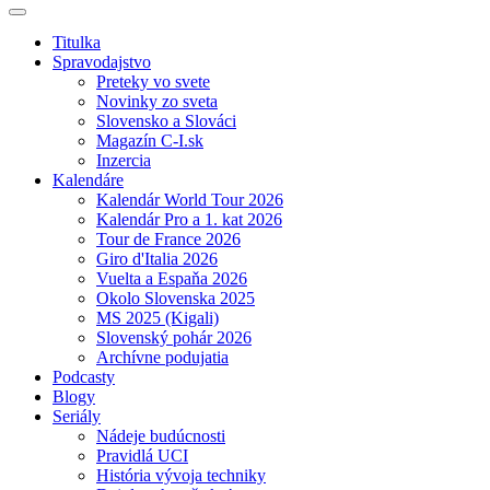
Titulka
Spravodajstvo
Preteky vo svete
Novinky zo sveta
Slovensko a Slováci
Magazín C-I.sk
Inzercia
Kalendáre
Kalendár World Tour 2026
Kalendár Pro a 1. kat 2026
Tour de France 2026
Giro d'Italia 2026
Vuelta a Espaňa 2026
Okolo Slovenska 2025
MS 2025 (Kigali)
Slovenský pohár 2026
Archívne podujatia
Podcasty
Blogy
Seriály
Nádeje budúcnosti
Pravidlá UCI
História vývoja techniky