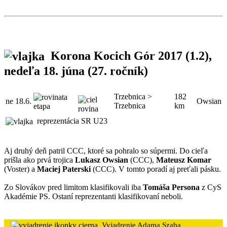
Korona Kocich Gór 2017
(1.2),
nedeľa 18. júna (27. ročník)
Trzebnica >
182
ne
18.6.
Owsian
Trzebnica
km
reprezentácia SR U23
Aj druhý deň patril CCC, ktoré sa pohralo so súpermi. Do cieľa
prišla ako prvá trojica
Lukasz Owsian
(CCC),
Mateusz Komar
(Voster) a
Maciej Paterski
(CCC). V tomto poradí aj preťali pásku.
Zo Slovákov pred limitom klasifikovali iba
Tomáša Persona
z CyS
Akadémie PS. Ostaní reprezentanti klasifikovaní neboli.
Vyjadrenie Adama Szaba