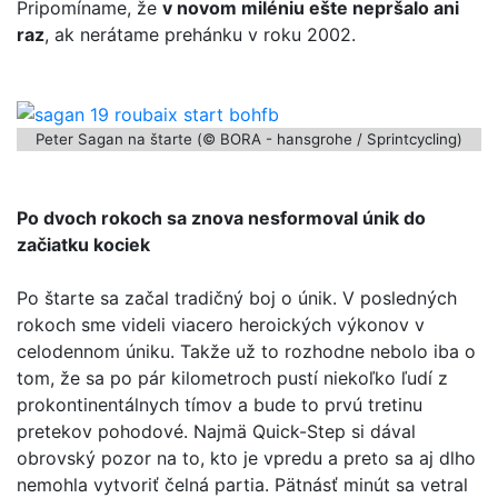
Pripomíname, že
v novom miléniu ešte nepršalo ani
raz
, ak nerátame prehánku v roku 2002.
Peter Sagan na štarte (© BORA - hansgrohe / Sprintcycling)
Po dvoch rokoch sa znova nesformoval únik do
začiatku kociek
Po štarte sa začal tradičný boj o únik. V posledných
rokoch sme videli viacero heroických výkonov v
celodennom úniku. Takže už to rozhodne nebolo iba o
tom, že sa po pár kilometroch pustí niekoľko ľudí z
prokontinentálnych tímov a bude to prvú tretinu
pretekov pohodové. Najmä Quick-Step si dával
obrovský pozor na to, kto je vpredu a preto sa aj dlho
nemohla vytvoriť čelná partia. Pätnásť minút sa vetral