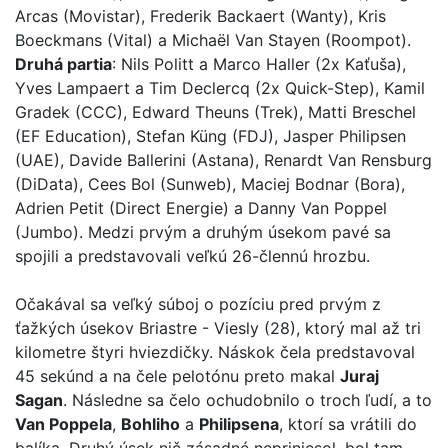
Arcas (Movistar), Frederik Backaert (Wanty), Kris
Boeckmans (Vital) a Michaël Van Stayen (Roompot).
Druhá partia
: Nils Politt a Marco Haller (2x Kaťuša),
Yves Lampaert a Tim Declercq (2x Quick-Step), Kamil
Gradek (CCC), Edward Theuns (Trek), Matti Breschel
(EF Education), Stefan Küng (FDJ), Jasper Philipsen
(UAE), Davide Ballerini (Astana), Renardt Van Rensburg
(DiData), Cees Bol (Sunweb), Maciej Bodnar (Bora),
Adrien Petit (Direct Energie) a Danny Van Poppel
(Jumbo). Medzi prvým a druhým úsekom pavé sa
spojili a predstavovali veľkú 26-člennú hrozbu.
Očakával sa veľký súboj o pozíciu pred prvým z
ťažkých úsekov Briastre - Viesly (28), ktorý mal až tri
kilometre štyri hviezdičky. Náskok čela predstavoval
45 sekúnd a na čele pelotónu preto makal
Juraj
Sagan
. Následne sa čelo ochudobnilo o troch ľudí, a to
Van Poppela
,
Bohliho
a
Philipsena
, ktorí sa vrátili do