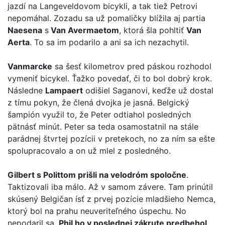
jazdí na Langeveldovom bicykli, a tak tiež Petrovi
nepomáhal. Zozadu sa už pomaličky blížila aj partia
Naesena
s
Van Avermaetom
, ktorá šla pohltiť
Van
Aerta
. To sa im podarilo a ani sa ich nezachytil.
Vanmarcke
sa šesť kilometrov pred páskou rozhodol
vymeniť bicykel. Ťažko povedať, či to bol dobrý krok.
Následne
Lampaert
odišiel Saganovi, keďže už dostal
z tímu pokyn, že člená dvojka je jasná. Belgický
šampión využil to, že Peter odtiahol posledných
pätnásť minút. Peter sa teda osamostatnil na stále
parádnej štvrtej pozícii v pretekoch, no za ním sa ešte
spolupracovalo a on už mlel z posledného.
Gilbert s Polittom prišli na velodróm spoločne
.
Taktizovali iba málo. Až v samom závere. Tam prinútil
skúsený Belgičan ísť z prvej pozície mladšieho Nemca,
ktorý bol na prahu neuveriteľného úspechu. No
nepodaril sa.
Phil ho v poslednej zákrute predbehol