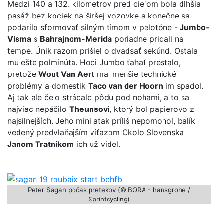
Medzi 140 a 132. kilometrov pred cieľom bola dlhšia
pasáž bez kociek na širšej vozovke a konečne sa
podarilo sformovať silným tímom v pelotóne -
Jumbo-
Visma
s
Bahrajnom-Merida
poriadne pridali na
tempe. Únik razom prišiel o dvadsať sekúnd. Ostala
mu ešte polminúta. Hoci Jumbo ťahať prestalo,
pretože
Wout Van Aert
mal menšie technické
problémy a domestik
Taco van der Hoorn
im spadol.
Aj tak ale čelo strácalo pôdu pod nohami, a to sa
najviac nepáčilo
Theunsovi
, ktorý bol papierovo z
najsilnejších. Jeho mini atak príliš nepomohol, balík
vedený predvlaňajším víťazom Okolo Slovenska
Janom Tratnikom
ich už videl.
Peter Sagan počas pretekov (© BORA - hansgrohe /
Sprintcycling)