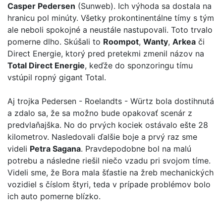
Casper Pedersen
(Sunweb). Ich výhoda sa dostala na
hranicu pol minúty. Všetky prokontinentálne tímy s tým
ale neboli spokojné a neustále nastupovali. Toto trvalo
pomerne dlho. Skúšali to
Roompot
,
Wanty
,
Arkea
či
Direct Energie, ktorý pred pretekmi zmenil názov na
Total Direct Energie
, keďže do sponzoringu tímu
vstúpil ropný gigant Total.
Aj trojka Pedersen - Roelandts - Würtz bola dostihnutá
a zdalo sa, že sa možno bude opakovať scenár z
predvlaňajška. No do prvých kociek ostávalo ešte 28
kilometrov. Nasledovali ďalšie boje a prvý raz sme
videli
Petra Sagana
. Pravdepodobne bol na malú
potrebu a následne riešil niečo vzadu pri svojom tíme.
Videli sme, že Bora mala šťastie na žreb mechanických
vozidiel s číslom štyri, teda v prípade problémov bolo
ich auto pomerne blízko.