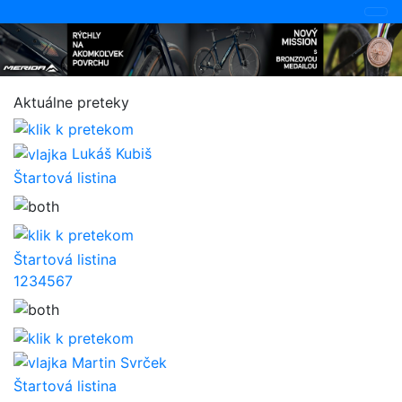
Aktuálne preteky
Lukáš Kubiš
Štartová listina
Štartová listina
1
2
3
4
5
6
7
Martin Svrček
Štartová listina