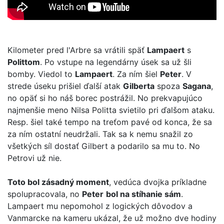
Kilometer pred l'Arbre sa vrátili späť
Lampaert
s
Polittom
. Po vstupe na legendárny úsek sa už šli
bomby. Viedol to
Lampaert
. Za ním šiel
Peter
. V
strede úseku prišiel ďalší atak
Gilberta
spoza
Sagana
,
no opäť si ho náš borec postrážil. No prekvapujúco
najmenšie meno Nilsa Politta svietilo pri ďalšom ataku.
Resp. šiel také tempo na treťom pavé od konca, že sa
za ním ostatní neudržali. Tak sa k nemu snažil zo
všetkých síl dostať Gilbert a podarilo sa mu to. No
Petrovi už nie.
Toto bol zásadný moment
, vedúca dvojka príkladne
spolupracovala, no
Peter
bol na stíhanie sám
.
Lampaert mu nepomohol z logických dôvodov a
Vanmarcke na kameru ukázal, že už možno dve hodiny