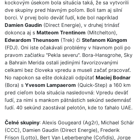
kockovým úsekom bola situácia taká, že sa vytvorili
dve skupiny pred hlavným poľom. Boli tam aj silní
borci. V prvej bolo deväť ľudí, kde bol napríklad
Damien Gaudin
(Direct Energie), v druhej trinásť
dokonca aj s
Matteom Trentinom
(Mitchelton),
Edwardom Theunsom
(Trek) či
Stefanom Küngom
(FDJ). Oni iste očakávali problémy v hlavnom poli po
pravom začiatku "Pekla severu". Bora-Hansgrohe, Sky
a Bahrain Merida ostali jedinými favorizovanými
celkami bez človeka vpredu a museli začať pracovať.
No napokon sa ešte dokázali odpútať
Maciej Bodnar
(Bora) s
Yvesom Lampaerom
(Quick-Step) a 160 km
pred cieľom bola situácia nasledovná: Vpredu deväť
ľudí, za nimi s mankom pätnástich sekúnd sedemnásť
ľudí. 40 sekúnd zaostával pelotón, kde to ťahalo UAE.
Čelné skupiny
: Alexis Gougeard (Ag2r), Michael Schär
(CCC), Damien Gaudin (Direct Energie), Frederik
Frison (Lotto), Bert Van Leberberghe (Cofidis), Jorge