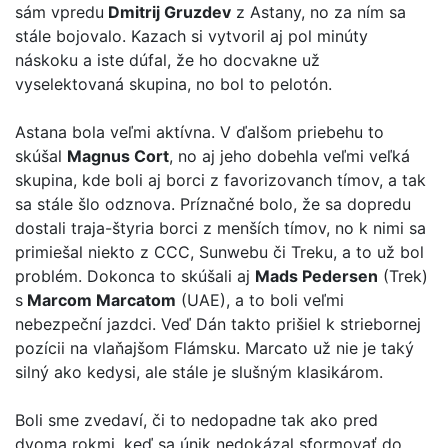
sám vpredu
Dmitrij Gruzdev
z Astany, no za ním sa
stále bojovalo. Kazach si vytvoril aj pol minúty
náskoku a iste dúfal, že ho docvakne už
vyselektovaná skupina, no bol to pelotón.
Astana bola veľmi aktívna. V ďalšom priebehu to
skúšal
Magnus Cort
, no aj jeho dobehla veľmi veľká
skupina, kde boli aj borci z favorizovanch tímov, a tak
sa stále šlo odznova. Príznačné bolo, že sa dopredu
dostali traja-štyria borci z menších tímov, no k nimi sa
primiešal niekto z CCC, Sunwebu či Treku, a to už bol
problém. Dokonca to skúšali aj
Mads Pedersen
(Trek)
s
Marcom Marcatom
(UAE), a to boli veľmi
nebezpeční jazdci. Veď Dán takto prišiel k striebornej
pozícii na vlaňajšom Flámsku. Marcato už nie je taký
silný ako kedysi, ale stále je slušným klasikárom.
Boli sme zvedaví, či to nedopadne tak ako pred
dvoma rokmi, keď sa únik nedokázal sformovať do