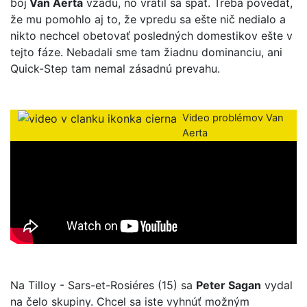
boj
Van Aerta
vzadu, no vrátil sa späť. Treba povedať,
že mu pomohlo aj to, že vpredu sa ešte nič nedialo a
nikto nechcel obetovať posledných domestikov ešte v
tejto fáze. Nebadali sme tam žiadnu dominanciu, ani
Quick-Step tam nemal zásadnú prevahu.
Video problémov Van
Aerta
Na Tilloy - Sars-et-Rosiéres (15) sa
Peter Sagan
vydal
na čelo skupiny. Chcel sa iste vyhnúť možným