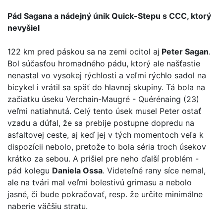
Pád Sagana a nádejný únik Quick-Stepu s CCC, ktorý
nevyšiel
122 km pred páskou sa na zemi ocitol aj
Peter Sagan
.
Bol súčasťou hromadného pádu, ktorý ale našťastie
nenastal vo vysokej rýchlosti a veľmi rýchlo sadol na
bicykel i vrátil sa späť do hlavnej skupiny. Tá bola na
začiatku úseku Verchain-Maugré - Quérénaing (23)
veľmi natiahnutá. Celý tento úsek musel Peter ostať
vzadu a dúfal, že sa prebije postupne dopredu na
asfaltovej ceste, aj keď jej v tých momentoch veľa k
dispozícii nebolo, pretože to bola séria troch úsekov
krátko za sebou. A prišiel pre neho ďalší problém -
pád kolegu
Daniela Ossa
. Videteľné rany síce nemal,
ale na tvári mal veľmi bolestivú grimasu a nebolo
jasné, či bude pokračovať, resp. že určite minimálne
naberie väčšiu stratu.