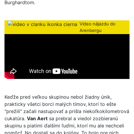
Burghardtom.
Video nájazdu do
Arenbergu
Keďže pred veľkou skupinou nebol žiadny únik,
prakticky všetci borci malých tímov, ktorí to ešte
"prežili" začali nastupovať a prišla niekoľkokilometrová
cukatúra.
Van Aert
sa prebral a viedol zozbieranú
skupinu s piatimi ďalšími ľuďmi, ktorí mu ale nechceli
pomôcť. No dostali sa do kolóny. To bolo pre nich