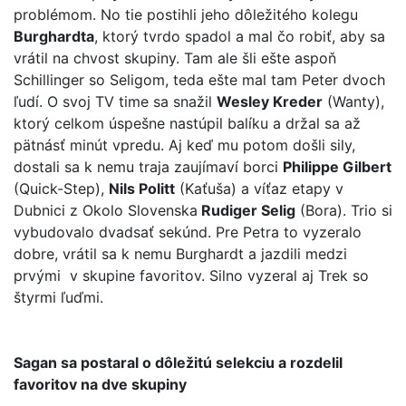
problémom. No tie postihli jeho dôležitého kolegu
Burghardta
, ktorý tvrdo spadol a mal čo robiť, aby sa
vrátil na chvost skupiny. Tam ale šli ešte aspoň
Schillinger so Seligom, teda ešte mal tam Peter dvoch
ľudí. O svoj TV time sa snažil
Wesley Kreder
(Wanty),
ktorý celkom úspešne nastúpil balíku a držal sa až
pätnásť minút vpredu. Aj keď mu potom došli sily,
dostali sa k nemu traja zaujímaví borci
Philippe Gilbert
(Quick-Step),
Nils Politt
(Kaťuša) a víťaz etapy v
Dubnici z Okolo Slovenska
Rudiger Selig
(Bora). Trio si
vybudovalo dvadsať sekúnd. Pre Petra to vyzeralo
dobre, vrátil sa k nemu Burghardt a jazdili medzi
prvými v skupine favoritov. Silno vyzeral aj Trek so
štyrmi ľuďmi.
Sagan sa postaral o dôležitú selekciu a rozdelil
favoritov na dve skupiny