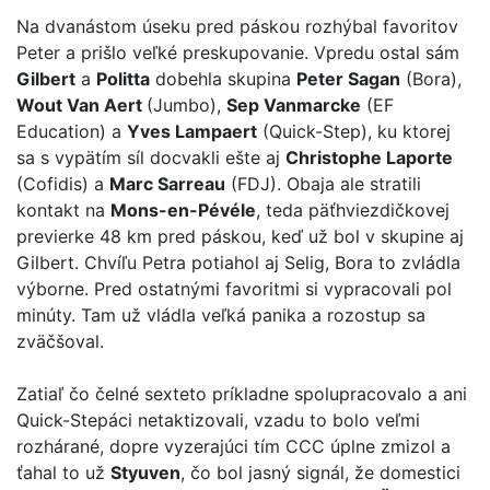
Na dvanástom úseku pred páskou rozhýbal favoritov
Peter a prišlo veľké preskupovanie. Vpredu ostal sám
Gilbert
a
Politta
dobehla skupina
Peter Sagan
(Bora),
Wout Van Aert
(Jumbo),
Sep Vanmarcke
(EF
Education) a
Yves Lampaert
(Quick-Step), ku ktorej
sa s vypätím síl docvakli ešte aj
Christophe Laporte
(Cofidis) a
Marc Sarreau
(FDJ). Obaja ale stratili
kontakt na
Mons-en-Pévéle
, teda päťhviezdičkovej
previerke 48 km pred páskou, keď už bol v skupine aj
Gilbert. Chvíľu Petra potiahol aj Selig, Bora to zvládla
výborne. Pred ostatnými favoritmi si vypracovali pol
minúty. Tam už vládla veľká panika a rozostup sa
zväčšoval.
Zatiaľ čo čelné sexteto príkladne spolupracovalo a ani
Quick-Stepáci netaktizovali, vzadu to bolo veľmi
rozhárané, dopre vyzerajúci tím CCC úplne zmizol a
ťahal to už
Styuven
, čo bol jasný signál, že domestici