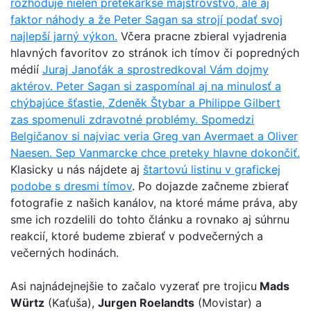
rozhoduje nielen pretekárkse majstrovstvo, ale aj
faktor náhody a že Peter Sagan sa strojí podať svoj
najlepší jarný výkon.
Včera pracne zbieral vyjadrenia
hlavných favoritov zo stránok ich tímov či popredných
médií
Juraj Janoťák a sprostredkoval Vám dojmy
aktérov. Peter Sagan si zaspomínal aj na minulosť a
chýbajúce šťastie, Zdeněk Štybar a Philippe Gilbert
zas spomenuli zdravotné problémy. Spomedzi
Belgičanov si najviac veria Greg van Avermaet a Oliver
Naesen. Sep Vanmarcke chce preteky hlavne dokončiť.
Klasicky u nás nájdete aj
štartovú listinu v grafickej
podobe s dresmi tímov
. Po dojazde začneme zbierať
fotografie z našich kanálov, na ktoré máme práva, aby
sme ich rozdelili do tohto článku a rovnako aj súhrnu
reakcií, ktoré budeme zbierať v podvečerných a
večerných hodinách.
Asi najnádejnejšie to začalo vyzerať pre trojicu
Mads
Würtz
(Kaťuša),
Jurgen Roelandts
(Movistar) a