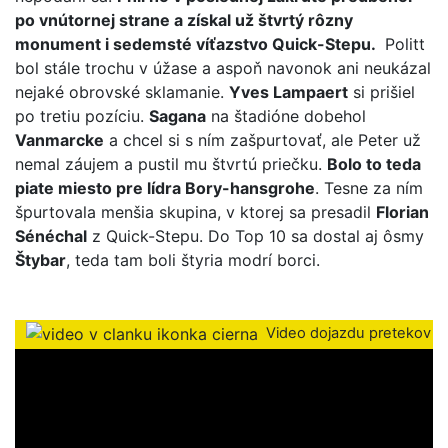
po vnútornej strane a získal už štvrtý rôzny
monument i sedemsté víťazstvo Quick-Stepu.
Politt
bol stále trochu v úžase a aspoň navonok ani neukázal
nejaké obrovské sklamanie.
Yves Lampaert
si prišiel
po tretiu pozíciu.
Sagana
na štadióne dobehol
Vanmarcke
a chcel si s ním zašpurtovať, ale Peter už
nemal záujem a pustil mu štvrtú priečku.
Bolo to teda
piate miesto pre lídra Bory-hansgrohe
. Tesne za ním
špurtovala menšia skupina, v ktorej sa presadil
Florian
Sénéchal
z Quick-Stepu. Do Top 10 sa dostal aj ôsmy
Štybar
, teda tam boli štyria modrí borci.
Video dojazdu pretekov