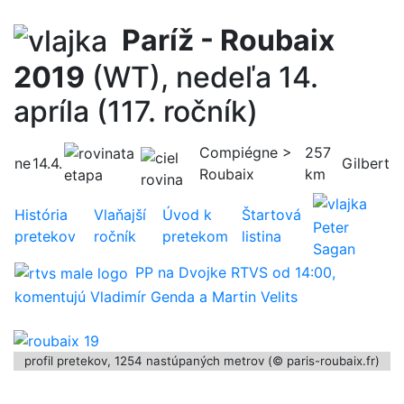
Paríž - Roubaix
2019
(WT), nedeľa 14.
apríla (117. ročník)
Compiégne >
257
ne
14.4.
Gilbert
Roubaix
km
História
Vlaňajší
Úvod k
Štartová
Peter
pretekov
ročník
pretekom
listina
Sagan
PP na Dvojke RTVS od 14:00,
komentujú Vladimír Genda a Martin Velits
profil pretekov, 1254 nastúpaných metrov (© paris-roubaix.fr)