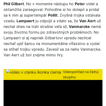
Phil Gilbert
. No v momente nástupu ho
Peter
videl a
oktamžite zareagoval. Pohodlne si ho dolepil a pridal
sa k nim aj supertempár
Politt
. Zvyšná trojka ostávala
vzadu.
Lampaert
ju odpojil a zdalo sa, že
Van Aert
už
nechal dnes na trati strašne veľa síl,
Vanmarcke
nemá
svoju životnú formu po zdravotných problémoch. No
Lampaert si aj napriek Gilbertovi vpredu nechcel
nechať ujsť šancu na monumentálne víťazstvo a vydal
sa stíhať trojku vpredu. Zavesil sa za neho Vanmarcke.
Van Aert už bol zrejme mimo hry.
Videopohľad na čelnú
skupinu