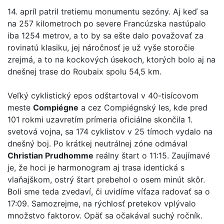
14. apríl patril tretiemu monumentu sezóny. Aj keď sa
na 257 kilometroch po severe Francúzska nastúpalo
iba 1254 metrov, a to by sa ešte dalo považovať za
rovinatú klasiku, jej náročnosť je už vyše storočie
zrejmá, a to na kockových úsekoch, ktorých bolo aj na
dnešnej trase do Roubaix spolu 54,5 km.
Veľký cyklistický epos odštartoval v 40-tisícovom
meste
Compiégne
a cez Compiégnský les, kde pred
101 rokmi uzavretím prímeria oficiálne skončila 1.
svetová vojna, sa 174 cyklistov v 25 tímoch vydalo na
dnešný boj. Po krátkej neutrálnej zóne odmával
Christian Prudhomme
reálny štart o 11:15. Zaujímavé
je, že hoci je harmonogram aj trasa identická s
vlaňajškom, ostrý štart prebehol o osem minút skôr.
Boli sme teda zvedaví, či uvidíme víťaza radovať sa o
17:09. Samozrejme, na rýchlosť pretekov vplývalo
množstvo faktorov. Opäť sa očakával suchý ročník.