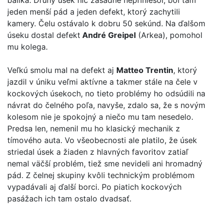
balíka. Druhý úsek nič zásadné nepriniesol, bol tam
jeden menší pád a jeden defekt, ktorý zachytili
kamery. Čelu ostávalo k dobru 50 sekúnd. Na ďalšom
úseku dostal defekt
André Greipel
(Arkea), pomohol
mu kolega.
Veľkú smolu mal na defekt aj
Matteo Trentin
, ktorý
jazdil v úniku veľmi aktívne a takmer stále na čele v
kockových úsekoch, no tieto problémy ho odsúdili na
návrat do čelného poľa, navyše, zdalo sa, že s novým
kolesom nie je spokojný a niečo mu tam nesedelo.
Predsa len, nemenil mu ho klasický mechanik z
tímového auta. Vo všeobecnosti ale platilo, že úsek
striedal úsek a žiaden z hlavných favoritov zatiaľ
nemal väčší problém, tiež sme nevideli ani hromadný
pád. Z čelnej skupiny kvôli technickým problémom
vypadávali aj ďalší borci. Po piatich kockových
pasážach ich tam ostalo dvadsať.