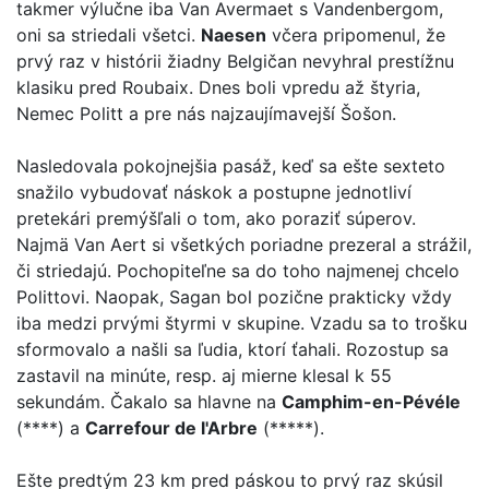
takmer výlučne iba Van Avermaet s Vandenbergom,
oni sa striedali všetci.
Naesen
včera pripomenul, že
prvý raz v histórii žiadny Belgičan nevyhral prestížnu
klasiku pred Roubaix. Dnes boli vpredu až štyria,
Nemec Politt a pre nás najzaujímavejší Šošon.
Nasledovala pokojnejšia pasáž, keď sa ešte sexteto
snažilo vybudovať náskok a postupne jednotliví
pretekári premýšľali o tom, ako poraziť súperov.
Najmä Van Aert si všetkých poriadne prezeral a strážil,
či striedajú. Pochopiteľne sa do toho najmenej chcelo
Polittovi. Naopak, Sagan bol pozične prakticky vždy
iba medzi prvými štyrmi v skupine. Vzadu sa to trošku
sformovalo a našli sa ľudia, ktorí ťahali. Rozostup sa
zastavil na minúte, resp. aj mierne klesal k 55
sekundám. Čakalo sa hlavne na
Camphim-en-Pévéle
(****) a
Carrefour de l'Arbre
(*****).
Ešte predtým 23 km pred páskou to prvý raz skúsil