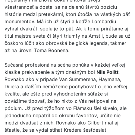
všestrannosť a dostal sa na delenú štvrtú pozíciu
histórie medzi pretekármi, ktorí útočia na všetkých päť
monumentov. Má ich už štyri a keďže Lombardiu
vyhral dvakrát, spolu je to päť. Ak k tomu prirátame aj
titul majstra sveta či štyri triumfy na Amstli, bude sa už
čoskoro lúčiť ako obrovská belgická legenda, takmer
až na úrovni Toma Boonena.
Súčasná profesionálna scéna ponúka v každej veľkej
klasike prekvapenie a tým dnešným bol
Nils Politt
.
Rovnako ako v prípade Van Summerena, Haymana,
Diliera a ďalších nemôžeme pochybovať o jeho veľkej
kvalite, ale ešte pred vyhodnotením súťaže si
odvážime tipovať, že ho nikto z Vás netipoval na
pódium. Už pred týždňom vo Flámsku šiel skvelo, ale
jednoducho nepatril do okruhu favoritov, určite nie
medzi dvadsať z nich. Rovnako ako Gilbert mal aj
šťastie, že sa vydal stíhať Kredera šesťdesiat