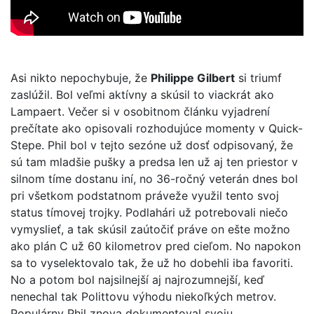
Asi nikto nepochybuje, že
Philippe Gilbert
si triumf
zaslúžil. Bol veľmi aktívny a skúsil to viackrát ako
Lampaert. Večer si v osobitnom článku vyjadrení
prečítate ako opisovali rozhodujúce momenty v Quick-
Stepe. Phil bol v tejto sezóne už dosť odpisovaný, že
sú tam mladšie pušky a predsa len už aj ten priestor v
silnom tíme dostanu iní, no 36-ročný veterán dnes bol
pri všetkom podstatnom práveže využil tento svoj
status tímovej trojky. Podlahári už potrebovali niečo
vymyslieť, a tak skúsil zaútočiť práve on ešte možno
ako plán C už 60 kilometrov pred cieľom. No napokon
sa to vyselektovalo tak, že už ho dobehli iba favoriti.
No a potom bol najsilnejší aj najrozumnejší, keď
nenechal tak Polittovu výhodu niekoľkých metrov.
Populárny Phil znova dokumentoval svoju