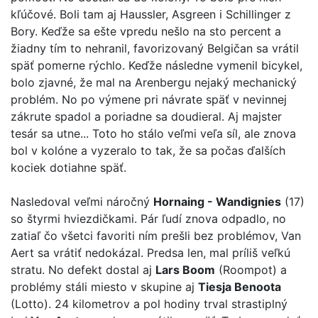
kľúčové. Boli tam aj Haussler, Asgreen i Schillinger z
Bory. Keďže sa ešte vpredu nešlo na sto percent a
žiadny tím to nehranil, favorizovaný Belgičan sa vrátil
späť pomerne rýchlo. Keďže následne vymenil bicykel,
bolo zjavné, že mal na Arenbergu nejaký mechanický
problém. No po výmene pri návrate späť v nevinnej
zákrute spadol a poriadne sa doudieral. Aj majster
tesár sa utne... Toto ho stálo veľmi veľa síl, ale znova
bol v kolóne a vyzeralo to tak, že sa počas ďalších
kociek dotiahne späť.
Nasledoval veľmi náročný
Hornaing - Wandignies
(17)
so štyrmi hviezdičkami. Pár ľudí znova odpadlo, no
zatiaľ čo všetci favoriti ním prešli bez problémov, Van
Aert sa vrátiť nedokázal. Predsa len, mal príliš veľkú
stratu. No defekt dostal aj
Lars Boom
(Roompot) a
problémy stáli miesto v skupine aj
Tiesja Benoota
(Lotto). 24 kilometrov a pol hodiny trval strastiplný