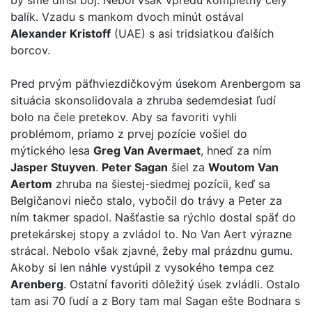
by sme dlhší boj. Nebol však vpredu kompletný celý
balík. Vzadu s mankom dvoch minút ostával
Alexander Kristoff
(UAE) s asi tridsiatkou ďalších
borcov.
Pred prvým päťhviezdičkovým úsekom Arenbergom sa
situácia skonsolidovala a zhruba sedemdesiat ľudí
bolo na čele pretekov. Aby sa favoriti vyhli
problémom, priamo z prvej pozície vošiel do
mýtického lesa
Greg Van Avermaet
, hneď za ním
Jasper Stuyven
.
Peter Sagan
šiel za
Woutom Van
Aertom
zhruba na šiestej-siedmej pozícii, keď sa
Belgičanovi niečo stalo, vybočil do trávy a Peter za
ním takmer spadol. Našťastie sa rýchlo dostal späť do
pretekárskej stopy a zvládol to. No Van Aert výrazne
strácal. Nebolo však zjavné, žeby mal prázdnu gumu.
Akoby si len náhle vystúpil z vysokého tempa cez
Arenberg
. Ostatní favoriti dôležitý úsek zvládli. Ostalo
tam asi 70 ľudí a z Bory tam mal Sagan ešte Bodnara s