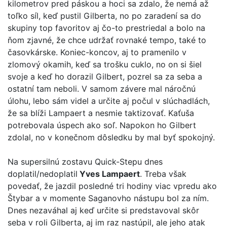
kilometrov pred páskou a hoci sa zdalo, že nemá až
toľko síl, keď pustil Gilberta, no po zaradení sa do
skupiny top favoritov aj čo-to prestriedal a bolo na
ňom zjavné, že chce udržať rovnaké tempo, také to
časovkárske. Koniec-koncov, aj to pramenilo v
zlomový okamih, keď sa trošku cuklo, no on si šiel
svoje a keď ho dorazil Gilbert, pozrel sa za seba a
ostatní tam neboli. V samom závere mal náročnú
úlohu, lebo sám videl a určite aj počul v slúchadlách,
že sa blíži Lampaert a nesmie taktizovať. Kaťuša
potrebovala úspech ako soľ. Napokon ho Gilbert
zdolal, no v konečnom dôsledku by mal byť spokojný.
Na supersilnú zostavu Quick-Stepu dnes
doplatil/nedoplatil
Yves Lampaert
. Treba však
povedať, že jazdil posledné tri hodiny viac vpredu ako
Štybar a v momente Saganovho nástupu bol za ním.
Dnes nezaváhal aj keď určite si predstavoval skôr
seba v roli Gilberta, aj im raz nastúpil, ale jeho atak