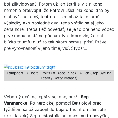
bol zlikvidovaný. Potom už len šetril sily a nikoho
nemohlo prekvapiť, že Petrovi ušiel. Na konci dňa by
mal byť spokojný, tento rok nemal až také jarné
výsledky ako posledné dva, teda vrátila sa aj jeho
cena hore. Treba tiež povedať, že je to pre neho vôbec
prvé monumentálne pódium. No dobre vie, že bol
blízko triumfu a už to tak skoro nemusí prísť. Práve
pre vyrovnanosť v jeho tíme, viď. Štybar...
Lampaert - Gilbert - Politt (© Deceuninck - Quick-Step Cycling
Team / Getty Images)
Výborný deň, najlepší v sezóne, prežil
Sep
Vanmarcke
. Po heroickej pomoci Bettiolovi pred
týždňom sa už zapojil do boja o triumf on sám, ale
ako klasický Sep nešťastník, ani dnes mu to nevyšlo,