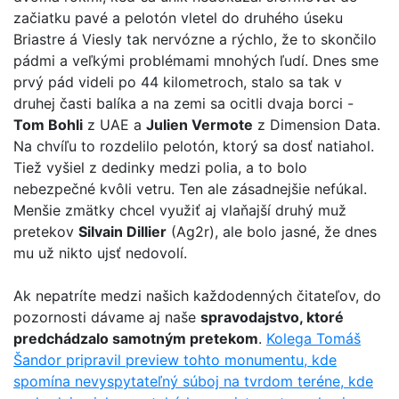
začiatku pavé a pelotón vletel do druhého úseku
Briastre á Viesly tak nervózne a rýchlo, že to skončilo
pádmi a veľkými problémami mnohých ľudí. Dnes sme
prvý pád videli po 44 kilometroch, stalo sa tak v
druhej časti balíka a na zemi sa ocitli dvaja borci -
Tom Bohli
z UAE a
Julien Vermote
z Dimension Data.
Na chvíľu to rozdelilo pelotón, ktorý sa dosť natiahol.
Tiež vyšiel z dedinky medzi polia, a to bolo
nebezpečné kvôli vetru. Ten ale zásadnejšie nefúkal.
Menšie zmätky chcel využiť aj vlaňajší druhý muž
pretekov
Silvain Dillier
(Ag2r), ale bolo jasné, že dnes
mu už nikto ujsť nedovolí.
Ak nepatríte medzi našich každodenných čitateľov, do
pozornosti dávame aj naše
spravodajstvo, ktoré
predchádzalo samotným pretekom
.
Kolega Tomáš
Šandor pripravil preview tohto monumentu, kde
spomína nevyspytateľný súboj na tvrdom teréne, kde