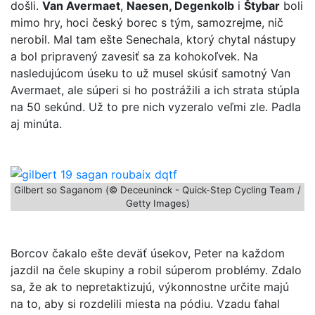
došli.
Van Avermaet
,
Naesen, Degenkolb
i
Štybar
boli
mimo hry, hoci český borec s tým, samozrejme, nič
nerobil. Mal tam ešte Senechala, ktorý chytal nástupy
a bol pripravený zavesiť sa za kohokoľvek. Na
nasledujúcom úseku to už musel skúsiť samotný Van
Avermaet, ale súperi si ho postrážili a ich strata stúpla
na 50 sekúnd. Už to pre nich vyzeralo veľmi zle. Padla
aj minúta.
Gilbert so Saganom (© Deceuninck - Quick-Step Cycling Team /
Getty Images)
Borcov čakalo ešte deväť úsekov, Peter na každom
jazdil na čele skupiny a robil súperom problémy. Zdalo
sa, že ak to nepretaktizujú, výkonnostne určite majú
na to, aby si rozdelili miesta na pódiu. Vzadu ťahal