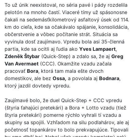
To už únik neexistoval, no séria pavé i pády rozdelila
pelotón na mnoho častí. Viaceré tímy už spásonosne
čakali na sedemásťkilometrový asfaltový úsek od 114.
km do cieľa, kde sa očakávalo spájanie, konsolidácia,
občerstvenie a vôbec počítanie strát. Situácia sa
vyvinula dosť zaujímavo. Vpredu bola asi 35-členná
partia, kde sa ocitli aj ľudia ako
Yves Lampaert
,
Zdeněk Štybar
(Quick-Step) a zdalo sa, že aj
Greg
Van Avermaet
(CCC). Okamžite vzadu začala
pracovať
Bora
, ktorá tam mala ešte dvoch
domestikov, ale bez
Ossa,
a povolala aj
Bodnara
,
ktorý jazdil dovtedy vpredu.
Zaujímavé bolo, že duel Quick-Step + CCC vpredu
(štyria ťahajúci pretekári) a Bora + Lotto vzadu (tiež
štyria pretekári) pomerne rýchlo vyhrali tí vzadu a
skupiny sa spojili. Vzhľadom na silu podlahárov, ale aj
početnosť topankárov to bolo prekvapujúce. Tipovali