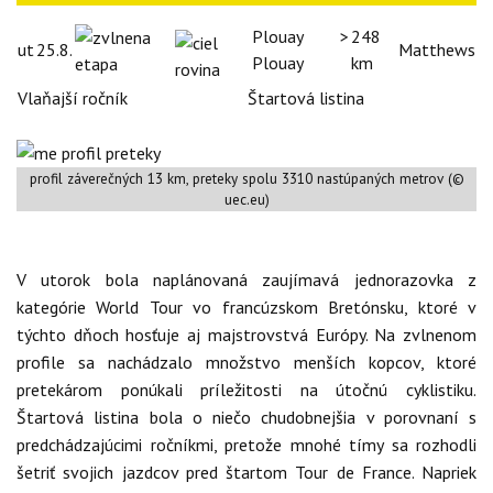
Plouay >
248
ut
25.8.
Matthews
Plouay
km
Vlaňajší ročník
Štartová listina
profil záverečných 13 km, preteky spolu 3310 nastúpaných metrov (©
uec.eu)
V utorok bola naplánovaná zaujímavá jednorazovka z
kategórie World Tour vo francúzskom Bretónsku, ktoré v
týchto dňoch hosťuje aj majstrovstvá Európy. Na zvlnenom
profile sa nachádzalo množstvo menších kopcov, ktoré
pretekárom ponúkali príležitosti na útočnú cyklistiku.
Štartová listina bola o niečo chudobnejšia v porovnaní s
predchádzajúcimi ročníkmi, pretože mnohé tímy sa rozhodli
šetriť svojich jazdcov pred štartom Tour de France. Napriek