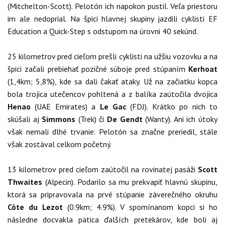
(Mitchelton-Scott). Pelotón ich napokon pustil. Veľa priestoru
im ale nedoprial. Na špici hlavnej skupiny jazdili cyklisti EF
Education a Quick-Step s odstupom na úrovni 40 sekúnd.
25 kilometrov pred cieľom prešli cyklisti na užšiu vozovku a na
špici začali prebiehať pozičné súboje pred stúpaním
Kerhoat
(1,4km; 5,8%), kde sa dali čakať ataky. Už na začiatku kopca
bola trojica utečencov pohltená a z balíka zaútočila dvojica
Henao
(UAE Emirates) a
Le Gac
(FDJ). Krátko po nich to
skúšali aj
Simmons
(Trek) či
De Gendt
(Wanty). Ani ich útoky
však nemali dlhé trvanie. Pelotón sa značne preriedil, stále
však zostával celkom početný.
13 kilometrov pred cieľom zaútočil na rovinatej pasáži
Scott
Thwaites
(Alpecin). Podarilo sa mu prekvapiť hlavnú skupinu,
ktorá sa pripravovala na prvé stúpanie záverečného okruhu
Côte du Lezot
(0.9km; 4.9%). V spomínanom kopci si ho
následne docvakla pätica ďalších pretekárov, kde boli aj