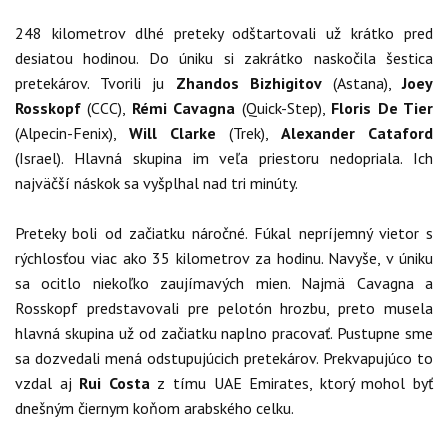
248 kilometrov dlhé preteky odštartovali už krátko pred
desiatou hodinou. Do úniku si zakrátko naskočila šestica
pretekárov. Tvorili ju
Zhandos Bizhigitov
(Astana),
Joey
Rosskopf
(CCC),
Rémi Cavagna
(Quick-Step),
Floris De Tier
(Alpecin-Fenix),
Will Clarke
(Trek),
Alexander Cataford
(Israel). Hlavná skupina im veľa priestoru nedopriala. Ich
najväčší náskok sa vyšplhal nad tri minúty.
Preteky boli od začiatku náročné. Fúkal nepríjemný vietor s
rýchlosťou viac ako 35 kilometrov za hodinu. Navyše, v úniku
sa ocitlo niekoľko zaujímavých mien. Najmä Cavagna a
Rosskopf predstavovali pre pelotón hrozbu, preto musela
hlavná skupina už od začiatku naplno pracovať. Pustupne sme
sa dozvedali mená odstupujúcich pretekárov. Prekvapujúco to
vzdal aj
Rui Costa
z tímu UAE Emirates, ktorý mohol byť
dnešným čiernym koňom arabského celku.