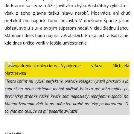
de France sa teraz môže javiť ako chyba. Austrálsky cyklista si
však z toho zjavne ťažkú hlavu nerobí. Motivácia ani chuť
pretekať mu napriek tomu nechýba. V dnešnom špurte jasne
ukázal svoju silu a svojim súperom nedal v cieli žiadnu šancu.
Sklamaní dnes budú najmä v Arabských Emirátoch a Bahraine,
kde dnes určite verili v lepšie umiestnenie.
Vyjadrenie víťaza Michaela
Matthewsa
"Tento šprint mi vyšiel perfektne, pretože Mezgec vyrazil priskoro a ja
som si na neho následne mohol počkať. Bolo to pre mňa najmä po
psychickej stránke ťažké, keďže som naposledy nepríjemne spadol na
Milano-Sanremo. Boli to pre mňa len druhé preteky po karanténe. O
to viac ma teší, že sa mi podarilo zvíťaziť."