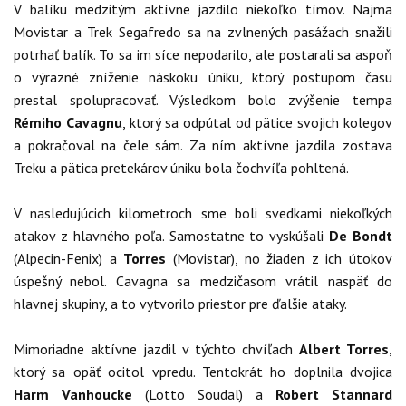
V balíku medzitým aktívne jazdilo niekoľko tímov. Najmä
Movistar a Trek Segafredo sa na zvlnených pasážach snažili
potrhať balík. To sa im síce nepodarilo, ale postarali sa aspoň
o výrazné zníženie náskoku úniku, ktorý postupom času
prestal spolupracovať. Výsledkom bolo zvýšenie tempa
Rémiho Cavagnu
, ktorý sa odpútal od pätice svojich kolegov
a pokračoval na čele sám. Za ním aktívne jazdila zostava
Treku a pätica pretekárov úniku bola čochvíľa pohltená.
V nasledujúcich kilometroch sme boli svedkami niekoľkých
atakov z hlavného poľa. Samostatne to vyskúšali
De Bondt
(Alpecin-Fenix) a
Torres
(Movistar), no žiaden z ich útokov
úspešný nebol. Cavagna sa medzičasom vrátil naspäť do
hlavnej skupiny, a to vytvorilo priestor pre ďalšie ataky.
Mimoriadne aktívne jazdil v týchto chvíľach
Albert Torres
,
ktorý sa opäť ocitol vpredu. Tentokrát ho doplnila dvojica
Harm Vanhoucke
(Lotto Soudal) a
Robert Stannard