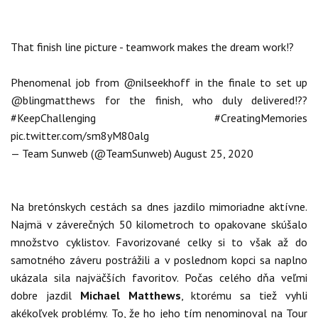
That finish line picture - teamwork makes the dream work!?
Phenomenal job from
@nilseekhoff
in the finale to set up
@blingmatthews
for the finish, who duly delivered!??
#KeepChallenging
#CreatingMemories
pic.twitter.com/sm8yM80alg
— Team Sunweb (@TeamSunweb)
August 25, 2020
Na bretónskych cestách sa dnes jazdilo mimoriadne aktívne.
Najmä v záverečných 50 kilometroch to opakovane skúšalo
množstvo cyklistov. Favorizované celky si to však až do
samotného záveru postrážili a v poslednom kopci sa naplno
ukázala sila najväčších favoritov. Počas celého dňa veľmi
dobre jazdil
Michael Matthews
, ktorému sa tiež vyhli
akékoľvek problémy. To, že ho jeho tím nenominoval na Tour