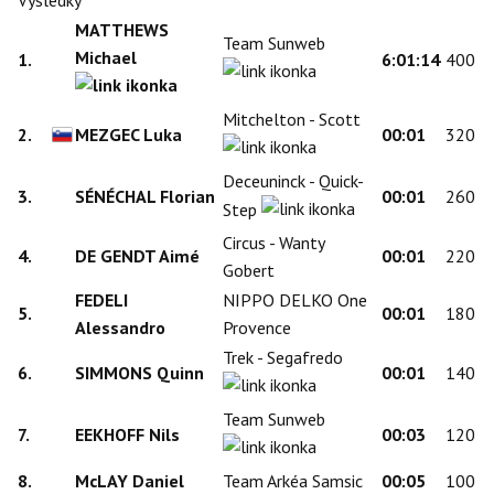
Výsledky
MATTHEWS
Team Sunweb
Michael
1.
6:01:14
400
Mitchelton - Scott
2.
MEZGEC Luka
00:01
320
Deceuninck - Quick-
3.
SÉNÉCHAL Florian
00:01
260
Step
Circus - Wanty
4.
DE GENDT Aimé
00:01
220
Gobert
FEDELI
NIPPO DELKO One
5.
00:01
180
Alessandro
Provence
Trek - Segafredo
6.
SIMMONS Quinn
00:01
140
Team Sunweb
7.
EEKHOFF Nils
00:03
120
8.
McLAY Daniel
Team Arkéa Samsic
00:05
100