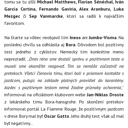
tomu sa tu zišli
Michael Matthews, Florian Sénéchal, Iván
García Cortina, Fernando Gaviria, Alex Aranburu, Luka
Mezgec
či
Sep Vanmarcke
, ktorí sa radili k najväčším
favoritom.
Na štarte sa vôbec neobjavil tím
Ineos
ani
Jumbo-Visma
. Na
poslednú chvíľu sa odhlásila aj
Bora
. Dôvodom bol pozitívny
test jedného z cyklistov. Nemecký tím konkrétne meno
neprezradil. „
Dnes ráno sme dostali správu o pozitívnom teste a
museli sme okamžite reagovať. Tím sa nemôže zúčastniť na
pretekoch. Všetci členovia tímu, ktorí boli v priamom kontakte s
jazdcom, putujú na základe platných pravidiel do karantény.
Jazdec s pozitívnym testom nemá žiadne príznaky ochorenia
,“
informoval na oficiálnom klubovom webe
Jan-Niklas Droste
z lekárskeho tímu Bora-hansgrohe. Po skončení pretekov
informoval portál La Flamme Rouge, že pozitívnym jazdcom
v drese Bory mal byť
Oscar Gatto
. Jeho druhý test však už mal
byť negatívny...