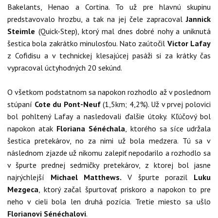
Bakelants, Henao a Cortina. To už pre hlavnú skupinu
predstavovalo hrozbu, a tak na jej čele zapracoval
Jannick
Steimle
(Quick-Step), ktorý mal dnes dobré nohy a uniknutá
šestica bola zakrátko minulosťou. Nato zaútočil
Victor Lafay
z Cofidisu a v technickej klesajúcej pasáži si za krátky čas
vypracoval úctyhodných 20 sekúnd.
O všetkom podstatnom sa napokon rozhodlo až v poslednom
stúpaní
Cote du Pont-Neuf
(1,5km; 4,2%). Už v prvej polovici
bol pohltený Lafay a nasledovali ďalšie útoky. Kľúčový bol
napokon atak
Floriana Sénéchala
, ktorého sa síce udržala
šestica pretekárov, no za nimi už bola medzera. Tú sa v
následnom zjazde už nikomu zalepiť nepodarilo a rozhodlo sa
v špurte prednej sedmičky pretekárov, z ktorej bol jasne
najrýchlejší
Michael Matthews.
V špurte porazil
Luku
Mezgeca
, ktorý začal špurtovať priskoro a napokon to pre
neho v cieli bola len druhá pozícia. Tretie miesto sa ušlo
Florianovi Sénéchalovi
.