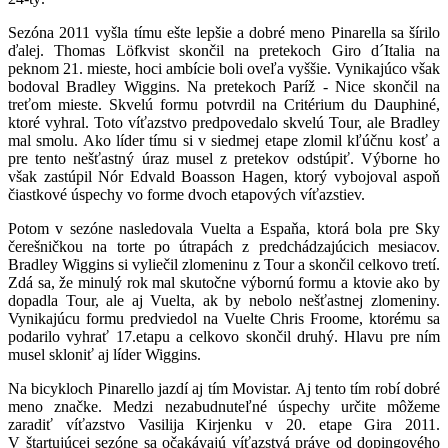
Sezóna 2011 vyšla tímu ešte lepšie a dobré meno Pinarella sa šírilo
ďalej. Thomas Löfkvist skončil na pretekoch Giro d´Italia na
peknom 21. mieste, hoci ambície boli oveľa vyššie. Vynikajúco však
bodoval Bradley Wiggins. Na pretekoch Paríž - Nice skončil na
treťom mieste. Skvelú formu potvrdil na Critérium du Dauphiné,
ktoré vyhral. Toto víťazstvo predpovedalo skvelú Tour, ale Bradley
mal smolu. Ako líder tímu si v siedmej etape zlomil kľúčnu kosť a
pre tento nešťastný úraz musel z pretekov odstúpiť. Výborne ho
však zastúpil Nór Edvald Boasson Hagen, ktorý vybojoval aspoň
čiastkové úspechy vo forme dvoch etapových víťazstiev.
Potom v sezóne nasledovala Vuelta a Espaňa, ktorá bola pre Sky
čerešničkou na torte po útrapách z predchádzajúcich mesiacov.
Bradley Wiggins si vyliečil zlomeninu z Tour a skončil celkovo tretí.
Zdá sa, že minulý rok mal skutočne výbornú formu a ktovie ako by
dopadla Tour, ale aj Vuelta, ak by nebolo nešťastnej zlomeniny.
Vynikajúcu formu predviedol na Vuelte Chris Froome, ktorému sa
podarilo vyhrať 17.etapu a celkovo skončil druhý. Hlavu pre ním
musel skloniť aj líder Wiggins.
Na bicykloch Pinarello jazdí aj tím Movistar. Aj tento tím robí dobré
meno značke. Medzi nezabudnuteľné úspechy určite môžeme
zaradiť víťazstvo Vasilija Kirjenku v 20. etape Gira 2011.
V štartujúcej sezóne sa očakávajú víťazstvá práve od dopingového