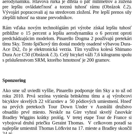
aerodynamiku. Hlavová rúrka je dlhšia o päť milimetrov a zúžená
pre lepšiu ovládateľnosť a torznú tuhosť rámu (Obrázok č.2).
Vývojári popracovali aj na stredovom zložení. Pre lepší prenos sily
zlepšili tuhosť na strane prevodníkov.
Rám vďaka novým technológiám pri výrobe získal lepšiu tuhosť
približne o 15 percent a lepšiu aerodynamiku o 6 percent oproti
predchádzajúcim modelom. Pinarello Dogma 2 používajú pretekári
tímu Sky. Tento špičkový tím dostal modely osadené výbavou Dura-
Ace Di2, čo je elektronická verzia. Tím využíva kolesá Shimano
Dura Ace C50 (Obrázok č.3). Celý bicykel váži 7,6 kilogramu spolu
s príslušenstvom SRM, ktorého hmotnosť je 200 gramov.
Sponzoring
Ako sme už uviedli vyššie, Pinarello podporuje tím Sky a to už od
roku 2010. Prvá sezóna vyniesla britskému tímu a aj výrobcovi
bicyklov skvelých 22 víťazstiev a 50 pódiových umiestnení. Hneď
na prvých pretekoch Tour Down Under v Austrálii družstvo
obsadilo prvé miesto. Neskôr na Gire vyhral skvelý časovkár
Bradley Wiggins krátky prológ. V tretej etape Tour de France si
vybojoval druhú priečku Geraint Thomas. V celkovom poradí sa
najlepšie umiestnil Thomas Löfkvist na 17. mieste a Bradley skončil
24-tý.