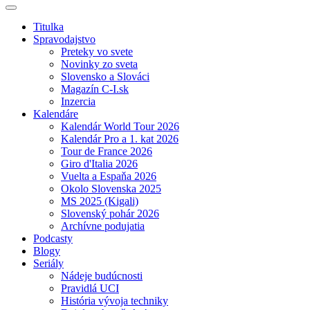
Titulka
Spravodajstvo
Preteky vo svete
Novinky zo sveta
Slovensko a Slováci
Magazín C-I.sk
Inzercia
Kalendáre
Kalendár World Tour 2026
Kalendár Pro a 1. kat 2026
Tour de France 2026
Giro d'Italia 2026
Vuelta a Espaňa 2026
Okolo Slovenska 2025
MS 2025 (Kigali)
Slovenský pohár 2026
Archívne podujatia
Podcasty
Blogy
Seriály
Nádeje budúcnosti
Pravidlá UCI
História vývoja techniky