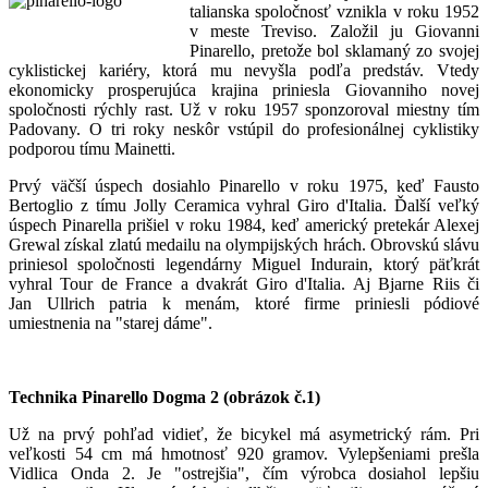
talianska spoločnosť vznikla v roku 1952
v meste Treviso. Založil ju Giovanni
Pinarello, pretože bol sklamaný zo svojej
cyklistickej kariéry, ktorá mu nevyšla podľa predstáv. Vtedy
ekonomicky prosperujúca krajina priniesla Giovanniho novej
spoločnosti rýchly rast. Už v roku 1957 sponzoroval miestny tím
Padovany. O tri roky neskôr vstúpil do profesionálnej cyklistiky
podporou tímu Mainetti.
Prvý väčší úspech dosiahlo Pinarello v roku 1975, keď Fausto
Bertoglio z tímu Jolly Ceramica vyhral Giro d'Italia. Ďalší veľký
úspech Pinarella prišiel v roku 1984, keď americký pretekár Alexej
Grewal získal zlatú medailu na olympijských hrách. Obrovskú slávu
priniesol spoločnosti legendárny Miguel Indurain, ktorý päťkrát
vyhral Tour de France a dvakrát Giro d'Italia. Aj Bjarne Riis či
Jan Ullrich patria k menám, ktoré firme priniesli pódiové
umiestnenia na "starej dáme".
Technika Pinarello Dogma 2 (obrázok č.1)
Už na prvý pohľad vidieť, že bicykel má asymetrický rám. Pri
veľkosti 54 cm má hmotnosť 920 gramov. Vylepšeniami prešla
Vidlica Onda 2. Je "ostrejšia", čím výrobca dosiahol lepšiu