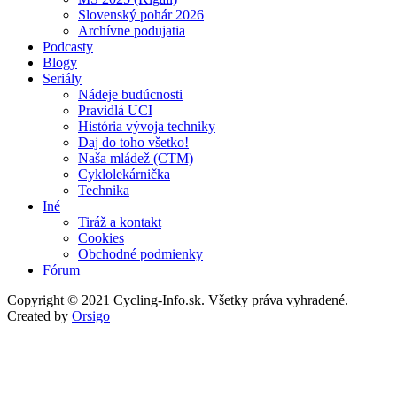
Slovenský pohár 2026
Archívne podujatia
Podcasty
Blogy
Seriály
Nádeje budúcnosti
Pravidlá UCI
História vývoja techniky
Daj do toho všetko!
Naša mládež (CTM)
Cyklolekárnička
Technika
Iné
Tiráž a kontakt
Cookies
Obchodné podmienky
Fórum
Copyright © 2021 Cycling-Info.sk. Všetky práva vyhradené.
Created by
Orsigo