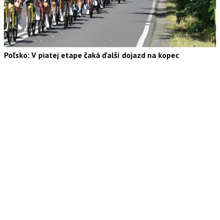
Poľsko: V piatej etape čaká ďalší dojazd na kopec