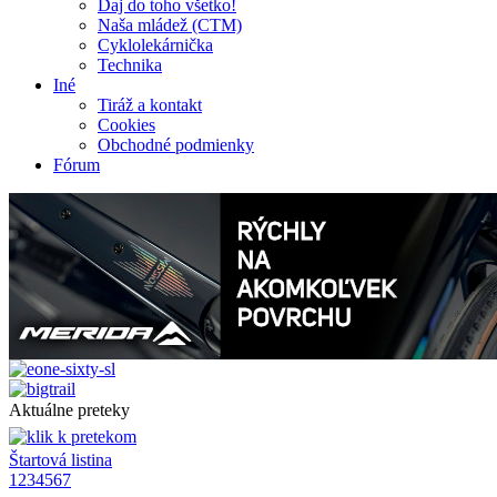
Daj do toho všetko!
Naša mládež (CTM)
Cyklolekárnička
Technika
Iné
Tiráž a kontakt
Cookies
Obchodné podmienky
Fórum
Aktuálne preteky
Štartová listina
1
2
3
4
5
6
7