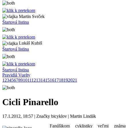
Martin Svrček
Štartová listina
Lukáš Kubiš
Štartová listina
Štartová listina
Pravidlá Vuelty
1
2
3
4
5
6
7
8
9
10
11
12
13
14
15
16
17
18
19
20
21
Cicli Pinarello
17.1.2012, 18:57 | Značky bicyklov | Martin Lindák
Fanúšikom cyklistiky veľmi známa