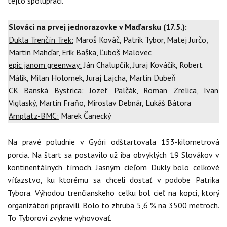
tejto spolupráci.
Slováci na prvej jednorazovke v Maďarsku (17.5.):
Dukla Trenčín Trek:
Maroš Kováč, Patrik Tybor, Matej Jurčo,
Martin Mahďar, Erik Baška, Ľuboš Malovec
epic janom greenway:
Ján Chalupčík, Juraj Kováčik, Robert
Málik, Milan Holomek, Juraj Lajcha, Martin Dubeň
CK Banská Bystrica:
Jozef Palčák, Roman Zrelica, Ivan
Viglaský, Martin Fraňo, Miroslav Debnár, Lukáš Bátora
Amplatz-BMC:
Marek Čanecký
Na pravé poludnie v Gyóri odštartovala 153-kilometrová
porcia. Na štart sa postavilo už iba obvyklých 19 Slovákov v
kontinentálnych tímoch. Jasným cieľom Dukly bolo celkové
víťazstvo, ku ktorému sa chceli dostať v podobe Patrika
Tybora. Výhodou trenčianskeho celku bol cieľ na kopci, ktorý
organizátori pripravili. Bolo to zhruba 5,6 % na 3500 metroch.
To Tyborovi zvykne vyhovovať.