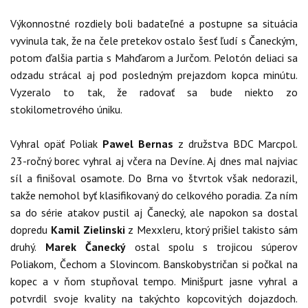
Výkonnostné rozdiely boli badateľné a postupne sa situácia
vyvinula tak, že na čele pretekov ostalo šesť ľudí s Čaneckým,
potom ďalšia partia s Mahďarom a Jurčom. Pelotón deliaci sa
odzadu strácal aj pod posledným prejazdom kopca minútu.
Vyzeralo to tak, že radovať sa bude niekto zo
stokilometrového úniku.
Vyhral opäť Poliak
Pawel Bernas
z družstva BDC Marcpol.
23-ročný borec vyhral aj včera na Devíne. Aj dnes mal najviac
síl a finišoval osamote. Do Brna vo štvrtok však nedorazil,
takže nemohol byť klasifikovaný do celkového poradia. Za ním
sa do série atakov pustil aj Čanecký, ale napokon sa dostal
dopredu
Kamil Zielinski
z Mexxleru, ktorý prišiel takisto sám
druhý.
Marek Čanecký
ostal spolu s trojicou súperov
Poliakom, Čechom a Slovincom. Banskobystričan si počkal na
kopec a v ňom stupňoval tempo. Minišpurt jasne vyhral a
potvrdil svoje kvality na takýchto kopcovitých dojazdoch.