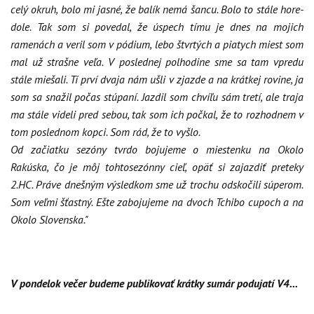
celý okruh, bolo mi jasné, že balík nemá šancu. Bolo to stále hore-
dole. Tak som si povedal, že úspech tímu je dnes na mojich
ramenách a veril som v pódium, lebo štvrtých a piatych miest som
mal už strašne veľa. V poslednej polhodine sme sa tam vpredu
stále miešali. Tí prví dvaja nám ušli v zjazde a na krátkej rovine, ja
som sa snažil počas stúpaní. Jazdil som chvíľu sám tretí, ale traja
ma stále videli pred sebou, tak som ich počkal, že to rozhodnem v
tom poslednom kopci. Som rád, že to vyšlo.
Od začiatku sezóny tvrdo bojujeme o miestenku na Okolo
Rakúska, čo je môj tohtosezónny cieľ, opäť si zajazdiť preteky
2.HC. Práve dnešným výsledkom sme už trochu odskočili súperom.
Som veľmi šťastný. Ešte zabojujeme na dvoch Tchibo cupoch a na
Okolo Slovenska."
V pondelok večer budeme publikovať krátky sumár podujatí V4...