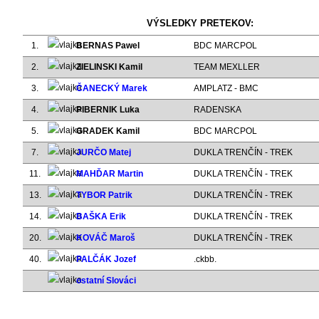
VÝSLEDKY PRETEKOV:
1.
BERNAS Pawel
BDC MARCPOL
2.
ZIELINSKI Kamil
TEAM MEXLLER
3.
ČANECKÝ Marek
AMPLATZ - BMC
4.
PIBERNIK Luka
RADENSKA
5.
GRADEK Kamil
BDC MARCPOL
7.
JURČO Matej
DUKLA TRENČÍN - TREK
11.
MAHĎAR Martin
DUKLA TRENČÍN - TREK
13.
TYBOR Patrik
DUKLA TRENČÍN - TREK
14.
BAŠKA Erik
DUKLA TRENČÍN - TREK
20.
KOVÁČ Maroš
DUKLA TRENČÍN - TREK
40.
PALČÁK Jozef
.ckbb.
ostatní Slováci