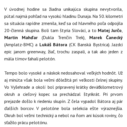
V úvodnej hodine sa žiadna unikajúca skupina nevytvorila,
pútal najmä pohľad na vysokú hladinu Dunaja. Na 50. kilometri
sa situácia rapídne zmenila, keď sa od hlavného poľa odpojila
20-členná skupina. Boli tam štyria Slováci, a to
Matej Jurčo
,
Martin Mahďar
(Dukla Trenčín Trek),
Marek Čanecký
(Amplatz-BMC) a
Lukáš Bátora
(CK Banská Bystrica). Jazdci
epic janom greenway, žiaľ, trochu zaspali, a tak ako jeden z
mála tímov ťahali pelotón.
Tempo bolo vysoké a náskok nedosahoval veľkých hodnôt. Už
aj minúta však bola veľmi dôležitá pri veľkosti čelnej skupiny.
Vo Vyšehrade a okolí bol pripravený krátky deväťkilometrový
okruh a cieľový kopec sa prechádzal štyrikrát. Pri prvom
prejazde došlo k riedeniu skupín. Z čela vypadol Bátora aj pár
ďalších borcov. V pelotóne bola selekcia ešte výraznejšia.
Okruh bol veľmi technický a nebol na ňom ani kúsok roviny, čo
sťažilo prácu pelotónu.