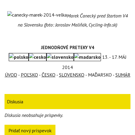
Marek Čanecký pred štartom V4
na Slovensku (foto: Jaroslav Maliňák, Cycling-Info.sk)
JEDNODŇOVÉ PRETEKY V4
13. - 17. MÁJ
2014
ÚVOD
-
POĽSKO
-
ČESKO
-
SLOVENSKO
- MAĎARSKO
-
SUMÁR
Diskusia
Diskusia neobsahuje príspevky.
Pridať nový príspevok