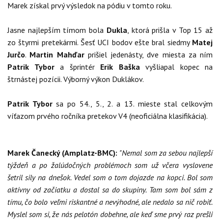
Marek získal prvý výsledok na pódiu v tomto roku.
Jasne najlepším tímom bola
Dukla
, ktorá prišla v Top 15 až
zo štyrmi pretekármi. Šesť UCI bodov ešte bral siedmy
Matej
Jurčo
.
Martin Mahďar
prišiel jedenásty, dve miesta za ním
Patrik Tybor
a šprintér
Erik Baška
vyšliapal kopec na
štrnástej pozícii. Výborný výkon Duklákov.
Patrik Tybor
sa po 54., 5., 2. a 13. mieste stal celkovým
víťazom prvého ročníka pretekov V4 (neoficiálna klasifikácia).
Marek Čanecký (Amplatz-BMC):
"Nemal som za sebou najlepší
týždeň a po žalúdočných problémoch som už včera vyslovene
šetril sily na dnešok. Vedel som o tom dojazde na kopci. Bol som
aktívny od začiatku a dostal sa do skupiny. Tam som bol sám z
tímu, čo bolo veľmi riskantné a nevýhodné, ale nedalo sa nič robiť.
Myslel som si, že nás pelotón dobehne, ale keď sme prvý raz prešli