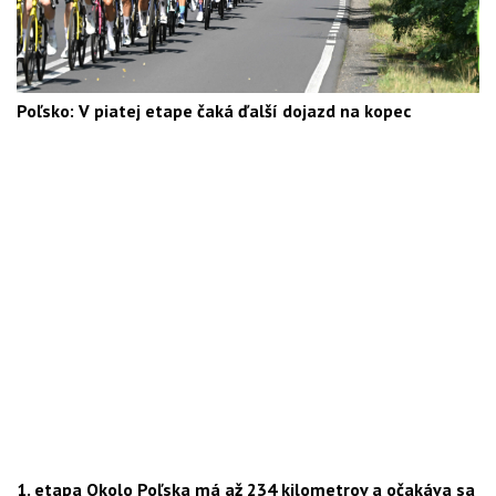
Poľsko: V piatej etape čaká ďalší dojazd na kopec
1. etapa Okolo Poľska má až 234 kilometrov a očakáva sa