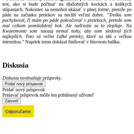
test, ako si bude počínať na dlažobných kockách a krátkych
stúpaniach. Nakoniec sa nemohol ukázať v plnej forme, pretože po
páde na začiatku pretekov sa necítil veľmi dobre.
"Trošku som
pochyboval, či mám po páde pokračovať v pretekoch, pretože som
mal celkom pomliaždený bok. Ale našťastie sa to zlepšuje. Na
Kwaremonte som naozaj nemal nohy, aby som sledoval tých
najlepších. Toto sú veľmi ťažké preteky, ktoré sa idú s veľkou
intenzitou."
Napriek tomu dokázal finišovať v hlavnom balíku.
Diskusia
Diskusia neobsahuje príspevky.
Pridať nový príspevok
Pridať nový príspevok
Pridavať príspevok môže len prihlásený užívateľ
Zatvoriť
Odporúčame