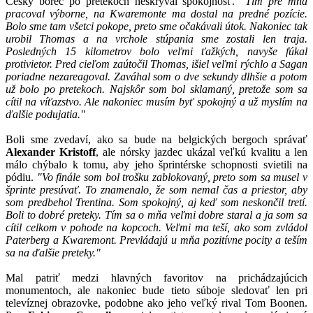
Český borec po pretekoch neskrýval spokojnosť.
"Tím pre mňa
pracoval výborne, na Kwaremonte ma dostal na predné pozície.
Bolo sme tam všetci pokope, preto sme očakávali útok. Nakoniec tak
urobil Thomas a na vrchole stúpania sme zostali len traja.
Posledných 15 kilometrov bolo veľmi ťažkých, navyše fúkal
protivietor. Pred cieľom zaútočil Thomas, išiel veľmi rýchlo a Sagan
poriadne nezareagoval. Zaváhal som o dve sekundy dlhšie a potom
už bolo po pretekoch. Najskôr som bol sklamaný, pretože som sa
cítil na víťazstvo. Ale nakoniec musím byť spokojný a už myslím na
ďalšie podujatia."
Boli sme zvedaví, ako sa bude na belgických bergoch správať
Alexander Kristoff
, ale nórsky jazdec ukázal veľkú kvalitu a len
málo chýbalo k tomu, aby jeho šprintérske schopnosti svietili na
pódiu.
"Vo finále som bol trošku zablokovaný, preto som sa musel v
šprinte presúvať. To znamenalo, že som nemal čas a priestor, aby
som predbehol Trentina. Som spokojný, aj keď som neskončil tretí.
Boli to dobré preteky. Tím sa o mňa veľmi dobre staral a ja som sa
cítil celkom v pohode na kopcoch. Veľmi ma teší, ako som zvládol
Paterberg a Kwaremont. Prevládajú u mňa pozitívne pocity a teším
sa na ďalšie preteky."
Mal patriť medzi hlavných favoritov na prichádzajúcich
monumentoch, ale nakoniec bude tieto súboje sledovať len pri
televíznej obrazovke, podobne ako jeho veľký rival Tom Boonen.