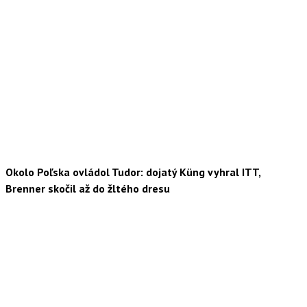
Okolo Poľska ovládol Tudor: dojatý Küng vyhral ITT,
Brenner skočil až do žltého dresu