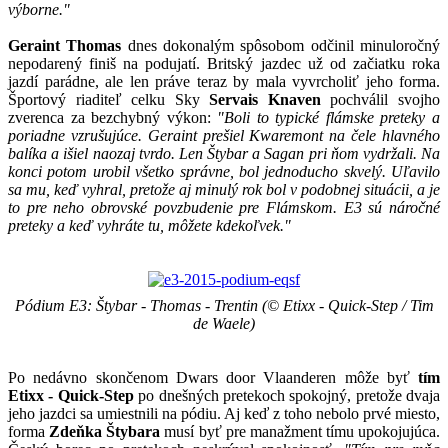
výborne."
Geraint Thomas
dnes dokonalým spôsobom odčinil minuloročný
nepodarený finiš na podujatí. Britský jazdec už od začiatku roka
jazdí parádne, ale len práve teraz by mala vyvrcholiť jeho forma.
Športový riaditeľ celku Sky
Servais Knaven
pochválil svojho
zverenca za bezchybný výkon:
"Boli to typické flámske preteky a
poriadne vzrušujúce. Geraint prešiel Kwaremont na čele hlavného
balíka a išiel naozaj tvrdo. Len Štybar a Sagan pri ňom vydržali. Na
konci potom urobil všetko správne, bol jednoducho skvelý. Uľavilo
sa mu, keď vyhral, pretože aj minulý rok bol v podobnej situácii, a je
to pre neho obrovské povzbudenie pre Flámskom. E3 sú náročné
preteky a keď vyhráte tu, môžete kdekoľvek."
Pódium E3: Štybar - Thomas - Trentin (© Etixx - Quick-Step / Tim
de Waele)
Po nedávno skončenom Dwars door Vlaanderen môže byť
tím
Etixx - Quick-Step
po dnešných pretekoch spokojný, pretože dvaja
jeho jazdci sa umiestnili na pódiu. Aj keď z toho nebolo prvé miesto,
forma
Zdeňka Štybara
musí byť pre manažment tímu upokojujúca.