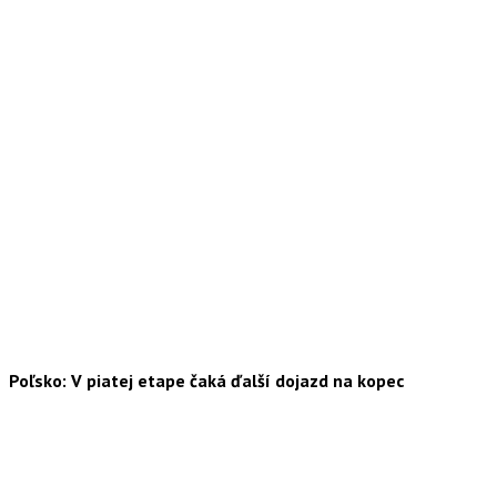
Poľsko: V piatej etape čaká ďalší dojazd na kopec