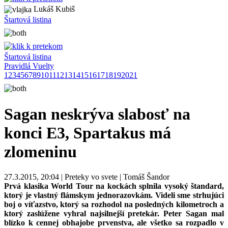
Lukáš Kubiš
Štartová listina
Štartová listina
Pravidlá Vuelty
1
2
3
4
5
6
7
8
9
10
11
12
13
14
15
16
17
18
19
20
21
Sagan neskrýva slabosť na
konci E3, Spartakus má
zlomeninu
27.3.2015, 20:04 | Preteky vo svete | Tomáš Šandor
Prvá klasika World Tour na kockách splnila vysoký štandard,
ktorý je vlastný flámskym jednorazovkám. Videli sme strhujúci
boj o víťazstvo, ktorý sa rozhodol na posledných kilometroch a
ktorý zaslúžene vyhral najsilnejší pretekár. Peter Sagan mal
blízko k cennej obhajobe prvenstva, ale všetko sa rozpadlo v