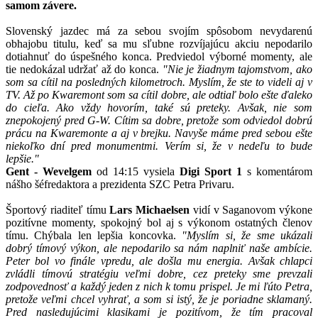
samom závere.
Slovenský jazdec má za sebou svojím spôsobom nevydarenú
obhajobu titulu, keď sa mu sľubne rozvíjajúcu akciu nepodarilo
dotiahnuť do úspešného konca. Predviedol výborné momenty, ale
tie nedokázal udržať až do konca.
"Nie je žiadnym tajomstvom, ako
som sa cítil na posledných kilometroch. Myslím, že ste to videli aj v
TV. Až po Kwaremont som sa cítil dobre, ale odtiaľ bolo ešte ďaleko
do cieľa. Ako vždy hovorím, také sú preteky. Avšak, nie som
znepokojený pred G-W. Cítim sa dobre, pretože som odviedol dobrú
prácu na Kwaremonte a aj v brejku. Navyše máme pred sebou ešte
niekoľko dní pred monumentmi. Verím si, že v nedeľu to bude
lepšie."
Gent - Wevelgem
od 14:15 vysiela
Digi Sport 1
s komentárom
nášho šéfredaktora a prezidenta SZC Petra Privaru.
Športový riaditeľ tímu
Lars Michaelsen
vidí v Saganovom výkone
pozitívne momenty, spokojný bol aj s výkonom ostatných členov
tímu. Chýbala len lepšia koncovka.
"Myslím si, že sme ukázali
dobrý tímový výkon, ale nepodarilo sa nám naplniť naše ambície.
Peter bol vo finále vpredu, ale došla mu energia. Avšak chlapci
zvládli tímovú stratégiu veľmi dobre, cez preteky sme prevzali
zodpovednosť a každý jeden z nich k tomu prispel. Je mi ľúto Petra,
pretože veľmi chcel vyhrať, a som si istý, že je poriadne sklamaný.
Pred nasledujúcimi klasikami je pozitívom, že tím pracoval