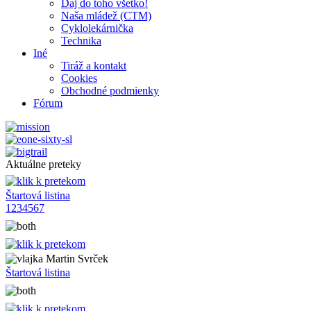
Daj do toho všetko!
Naša mládež (CTM)
Cyklolekárnička
Technika
Iné
Tiráž a kontakt
Cookies
Obchodné podmienky
Fórum
Aktuálne preteky
Štartová listina
1
2
3
4
5
6
7
Martin Svrček
Štartová listina