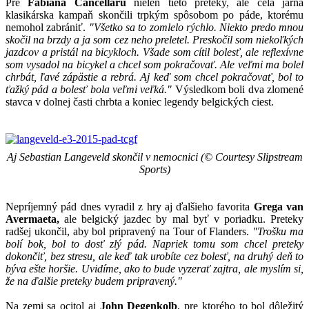
Pre
Fabiana Cancellaru
nielen tieto preteky, ale celá jarná
klasikárska kampaň skončili trpkým spôsobom po páde, ktorému
nemohol zabrániť.
"Všetko sa to zomlelo rýchlo. Niekto predo mnou
skočil na brzdy a ja som cez neho preletel. Preskočil som niekoľkých
jazdcov a pristál na bicykloch. Všade som cítil bolesť, ale reflexívne
som vysadol na bicykel a chcel som pokračovať. Ale veľmi ma bolel
chrbát, ľavé zápästie a rebrá. Aj keď som chcel pokračovať, bol to
ťažký pád a bolesť bola veľmi veľká."
Výsledkom boli dva zlomené
stavca v dolnej časti chrbta a koniec legendy belgických ciest.
Aj Sebastian Langeveld skončil v nemocnici (© Courtesy Slipstream
Sports)
Nepríjemný pád dnes vyradil z hry aj ďalšieho favorita
Grega van
Avermaeta,
ale belgický jazdec by mal byť v poriadku. Preteky
radšej ukončil, aby bol pripravený na Tour of Flanders.
"Trošku ma
bolí bok, bol to dosť zlý pád. Napriek tomu som chcel preteky
dokončiť, bez stresu, ale keď tak urobíte cez bolesť, na druhý deň to
býva ešte horšie. Uvidíme, ako to bude vyzerať zajtra, ale myslím si,
že na ďalšie preteky budem pripravený."
Na zemi sa ocitol aj
John Degenkolb
, pre ktorého to bol dôležitý