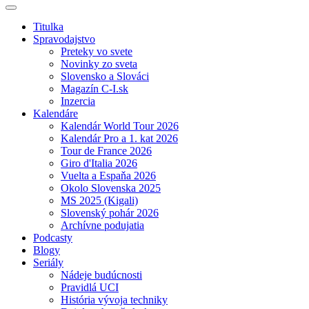
Titulka
Spravodajstvo
Preteky vo svete
Novinky zo sveta
Slovensko a Slováci
Magazín C-I.sk
Inzercia
Kalendáre
Kalendár World Tour 2026
Kalendár Pro a 1. kat 2026
Tour de France 2026
Giro d'Italia 2026
Vuelta a Espaňa 2026
Okolo Slovenska 2025
MS 2025 (Kigali)
Slovenský pohár 2026
Archívne podujatia
Podcasty
Blogy
Seriály
Nádeje budúcnosti
Pravidlá UCI
História vývoja techniky