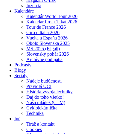
Magazín C-I.sk
Inzercia
Kalendáre
Kalendár World Tour 2026
Kalendár Pro a 1. kat 2026
Tour de France 2026
Giro d'Italia 2026
Vuelta a Espaňa 2026
Okolo Slovenska 2025
MS 2025 (Kigali)
Slovenský pohár 2026
Archívne podujatia
Podcasty
Blogy
Seriály
Nádeje budúcnosti
Pravidlá UCI
História vývoja techniky
Daj do toho všetko!
Naša mládež (CTM)
Cyklolekárnička
Technika
Iné
Tiráž a kontakt
Cookies