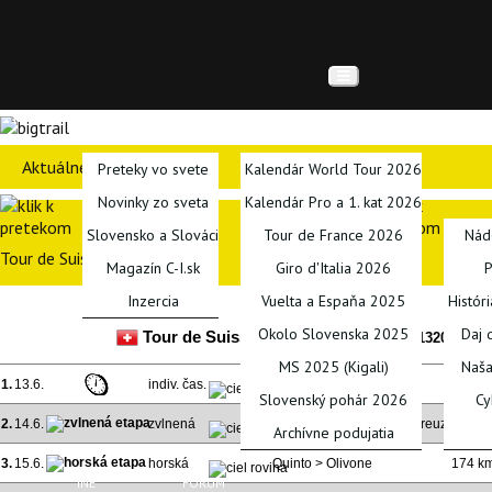
TITULKA
SPRAVODAJSTVO
KALENDÁRE
PODCA
Aktuálne preteky
Preteky vo svete
Kalendár World Tour 2026
Novinky zo sveta
Kalendár Pro a 1. kat 2026
Slovensko a Slováci
Tour de France 2026
Nád
Tour de Suisse 2015
Magazín C-I.sk
Giro d'Italia 2026
P
Inzercia
Vuelta a Espaňa 2025
Histór
Okolo Slovenska 2025
Daj 
Tour de Suisse 2015
(UCI World Tour, 1320 km, 7
MS 2025 (Kigali)
Naša
1.
13.6.
indiv. čas.
Risch-Rotkreuz
5,1 k
Slovenský pohár 2026
Cy
2.
14.6.
zvlnená
Risch-Rotkreuz > R-Rotkreuz
161 k
Archívne podujatia
3.
15.6.
horská
Quinto > Olivone
174 k
INÉ
FÓRUM