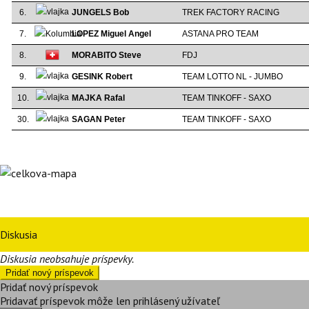
6.
JUNGELS Bob
TREK FACTORY RACING
7.
LOPEZ Miguel Angel
ASTANA PRO TEAM
8.
MORABITO Steve
FDJ
9.
GESINK Robert
TEAM LOTTO NL - JUMBO
10.
MAJKA Rafal
TEAM TINKOFF - SAXO
30.
SAGAN Peter
TEAM TINKOFF - SAXO
Diskusia
Diskusia neobsahuje príspevky.
Pridať nový príspevok
Pridať nový príspevok
Pridavať príspevok môže len prihlásený užívateľ