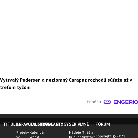
Vytrvalý Pedersen a nezlomný Carapaz rozhodli súťaže až v
treťom týždni
TITULKA
SPRAVODAJSTVO
KALENDÁRE
PODCASTY
BLOGY
SERIÁLY
INÉ
FÓRUM
Preteky
Kalendár
Nádeje
Tiráž a
Copyright © 2021
vo
World
budúcnosti
kontakt