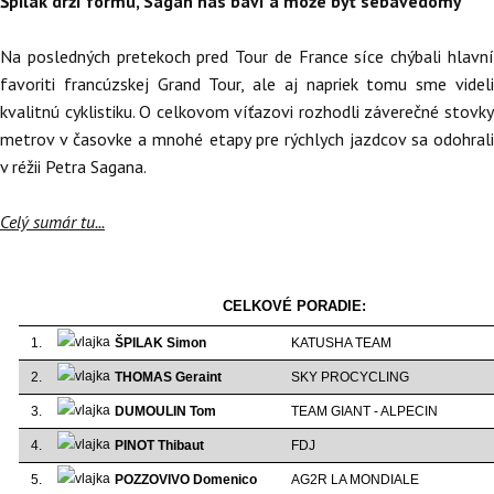
Špilak drží formu, Sagan nás baví a môže byť sebavedomý
Na posledných pretekoch pred Tour de France síce chýbali hlavní
favoriti francúzskej Grand Tour, ale aj napriek tomu sme videli
kvalitnú cyklistiku. O celkovom víťazovi rozhodli záverečné stovky
metrov v časovke a mnohé etapy pre rýchlych jazdcov sa odohrali
v réžii Petra Sagana.
Celý sumár tu...
CELKOVÉ PORADIE:
1.
ŠPILAK Simon
KATUSHA TEAM
2.
THOMAS Geraint
SKY PROCYCLING
3.
DUMOULIN Tom
TEAM GIANT - ALPECIN
4.
PINOT Thibaut
FDJ
5.
POZZOVIVO Domenico
AG2R LA MONDIALE