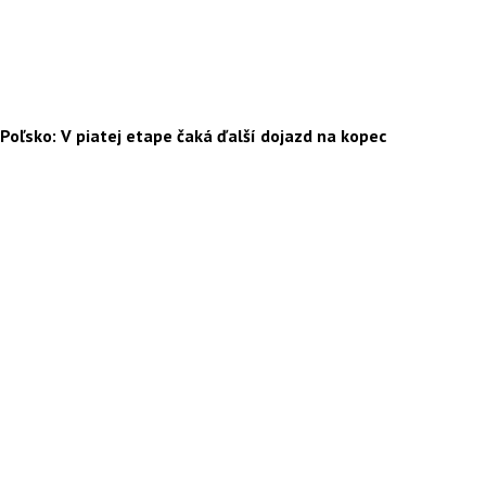
Poľsko: V piatej etape čaká ďalší dojazd na kopec