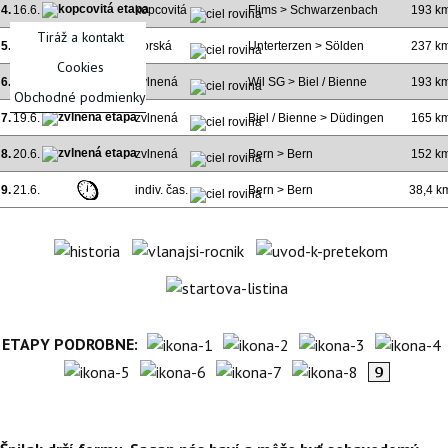
4.
16.6.
kopcovitá
Flims > Schwarzenbach
193 k
Tiráž a kontakt
5.
17.6.
horská
Unterterzen > Sölden
237 k
Cookies
6.
18.6.
zvlnená
Wil SG > Biel / Bienne
193 k
Obchodné podmienky
7.
19.6.
zvlnená
Biel / Bienne > Düdingen
165 k
8.
20.6.
zvlnená
Bern > Bern
152 k
9.
21.6.
indiv. čas.
Bern > Bern
38,4 k
ETAPY PODROBNE: