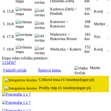
Duszniki-Zdrój
km
Kudowa-Zdrój >
195
4.
15.8.
Kooij
Prudnik
km
Katowice >
188
5.
16.8.
Merlier
Katowice
km
Wadowice >
183
6.
17.8.
Nys
Bukovina Resort
km
152
7.
18.8.
Wieliczka > Krakov
Kooij
km
Etapy tohto ročníka pretekov:
1
2
3
4
5
6
7
Martin
Vlaňajší ročník
Štartová listina
Svrček
Celková trasa (© tourdepologne.pl)
Profily etáp (© tourdepologne.pl)