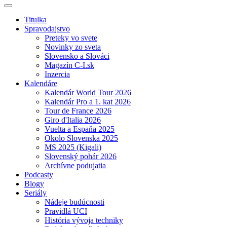
Titulka
Spravodajstvo
Preteky vo svete
Novinky zo sveta
Slovensko a Slováci
Magazín C-I.sk
Inzercia
Kalendáre
Kalendár World Tour 2026
Kalendár Pro a 1. kat 2026
Tour de France 2026
Giro d'Italia 2026
Vuelta a Espaňa 2025
Okolo Slovenska 2025
MS 2025 (Kigali)
Slovenský pohár 2026
Archívne podujatia
Podcasty
Blogy
Seriály
Nádeje budúcnosti
Pravidlá UCI
História vývoja techniky