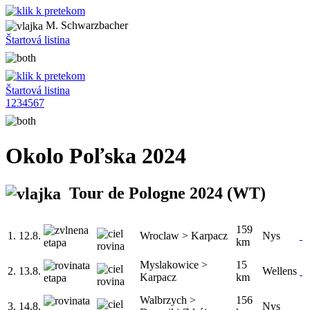
M. Schwarzbacher
Štartová listina
Štartová listina
1
2
3
4
5
6
7
Okolo Poľska 2024
Tour de Pologne 2024
(WT)
159
1.
12.8.
Wroclaw > Karpacz
Nys
km
Myslakowice >
15
2.
13.8.
Wellens
Karpacz
km
Walbrzych >
156
3.
14.8.
Nys