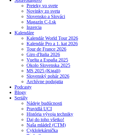
Spravodajstvo
Preteky vo svete
Novinky zo sveta
Slovensko a Slováci
Magazín C-I.sk
Inzercia
Kalendáre
Kalendár World Tour 2026
Kalendár Pro a 1. kat 2026
Tour de France 2026
Giro d'Italia 2026
Vuelta a Espaňa 2025
Okolo Slovenska 2025
MS 2025 (Kigali)
Slovenský pohár 2026
Archívne podujatia
Podcasty
Blogy
Seriály
Nádeje budúcnosti
Pravidlá UCI
História vývoja techniky
Daj do toho všetko!
Naša mládež (CTM)
Cyklolekárnička