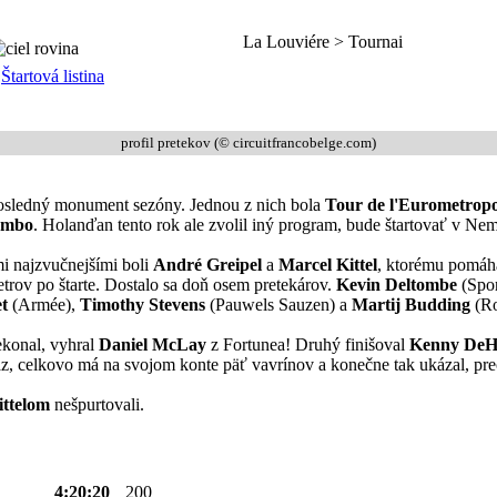
La Louviére > Tournai
Štartová listina
profil pretekov (© circuitfrancobelge.com)
posledný monument sezóny. Jednou z nich bola
Tour de l'Eurometropo
umbo
. Holanďan tento rok ale zvolil iný program, bude štartovať v Neme
mi najzvučnejšími boli
André Greipel
a
Marcel Kittel
, ktorému pomáha
trov po štarte. Dostalo sa doň osem pretekárov.
Kevin Deltombe
(Spor
t
(Armée),
Timothy Stevens
(Pauwels Sauzen) a
Martij Budding
(R
ekonal, vyhral
Daniel McLay
z Fortunea! Druhý finišoval
Kenny DeH
az, celkovo má na svojom konte päť vavrínov a konečne tak ukázal, pr
ttelom
nešpurtovali.
4:20:20
200