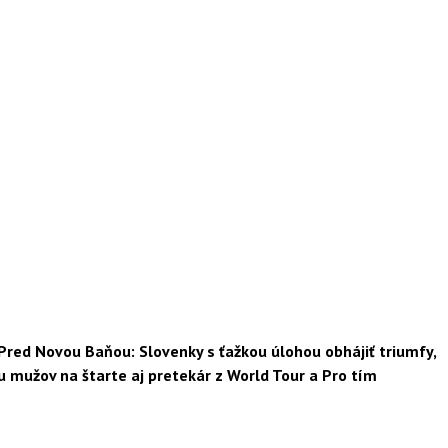
Pred Novou Baňou: Slovenky s ťažkou úlohou obhájiť triumfy,
u mužov na štarte aj pretekár z World Tour a Pro tím