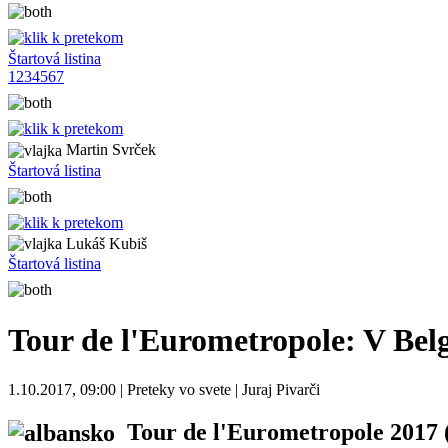
Štartová listina
1
2
3
4
5
6
7
Martin Svrček
Štartová listina
Lukáš Kubiš
Štartová listina
Tour de l'Eurometropole: V Bel
1.10.2017, 09:00 | Preteky vo svete | Juraj Pivarči
Tour de l'Eurometropole 2017