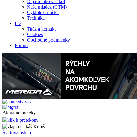
Daj do toho všetko!
Naša mládež (CTM)
Cyklolekárnička
Technika
Iné
Tiráž a kontakt
Cookies
Obchodné podmienky
Fórum
Aktuálne preteky
Lukáš Kubiš
Štartová listina