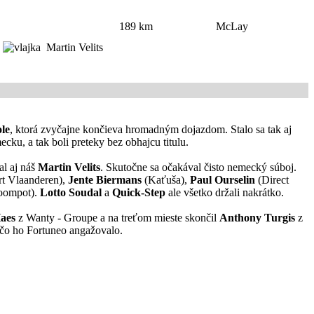
189 km
McLay
Martin Velits
le
, ktorá zvyčajne končieva hromadným dojazdom. Stalo sa tak aj
cku, a tak boli preteky bez obhajcu titulu.
l aj náš
Martin Velits
. Skutočne sa očakával čisto nemecký súboj.
t Vlaanderen),
Jente Biermans
(Kaťuša),
Paul Ourselin
(Direct
oompot).
Lotto Soudal
a
Quick-Step
ale všetko držali nakrátko.
aes
z Wanty - Groupe a na treťom mieste skončil
Anthony Turgis
z
ečo ho Fortuneo angažovalo.