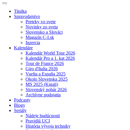
Titulka
Spravodajstvo
Preteky vo svete
Novinky zo sveta
Slovensko a Slováci
Magazín C-I.sk
Inzercia
Kalendáre
Kalendár World Tour 2026
Kalendár Pro a 1. kat 2026
Tour de France 2026
Giro d'Italia 2026
Vuelta a Espaňa 2025
Okolo Slovenska 2025
MS 2025 (Kigali)
Slovenský pohár 2026
Archívne podujatia
Podcasty
Blogy
Seriály
Nádeje budúcnosti
Pravidlá UCI
História vývoja techniky