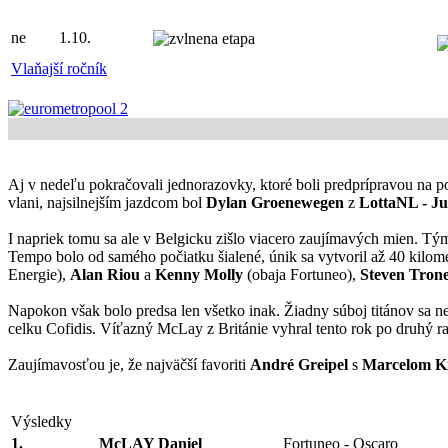
ne
1.10.
Vlaňajší ročník
Aj v nedeľu pokračovali jednorazovky, ktoré boli predprípravou na 
vlani, najsilnejším jazdcom bol
Dylan Groenewegen
z
LottaNL - J
I napriek tomu sa ale v Belgicku zišlo viacero zaujímavých mien. Tý
Tempo bolo od samého počiatku šialené, únik sa vytvoril až 40 kilome
Energie),
Alan Riou
a
Kenny Molly
(obaja Fortuneo),
Steven Trone
Napokon však bolo predsa len všetko inak. Žiadny súboj titánov sa n
celku Cofidis. Víťazný McLay z Británie vyhral tento rok po druhý r
Zaujímavosťou je, že najväčší favoriti
André Greipel
s
Marcelom Ki
Výsledky
1.
McLAY Daniel
Fortuneo - Oscaro