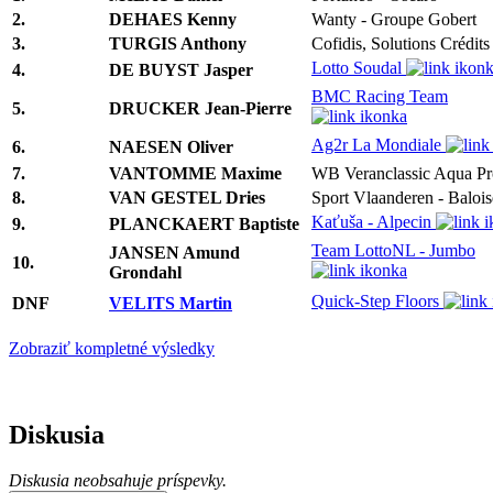
2.
DEHAES Kenny
Wanty - Groupe Gobert
3.
TURGIS Anthony
Cofidis, Solutions Crédits
Lotto Soudal
4.
DE BUYST Jasper
BMC Racing Team
5.
DRUCKER Jean-Pierre
Ag2r La Mondiale
6.
NAESEN Oliver
7.
VANTOMME Maxime
WB Veranclassic Aqua Pr
8.
VAN GESTEL Dries
Sport Vlaanderen - Balois
Kaťuša - Alpecin
9.
PLANCKAERT Baptiste
Team LottoNL - Jumbo
JANSEN Amund
10.
Grondahl
Quick-Step Floors
DNF
VELITS Martin
Zobraziť kompletné výsledky
Diskusia
Diskusia neobsahuje príspevky.