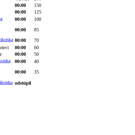
00:00
150
00:00
125
00:00
100
00:00
85
00:00
70
otect
00:00
60
e
00:00
50
00:00
40
00:00
35
odstúpil