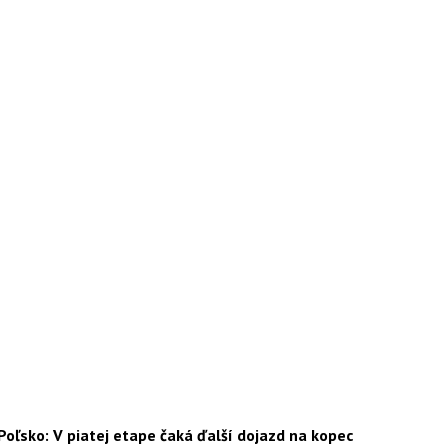
Poľsko: V piatej etape čaká ďalší dojazd na kopec