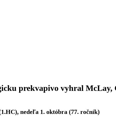
gicku prekvapivo vyhral McLay, G
(1.HC), nedeľa 1. októbra (77. ročník)