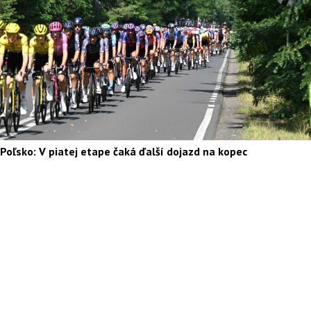
Poľsko: V piatej etape čaká ďalší dojazd na kopec