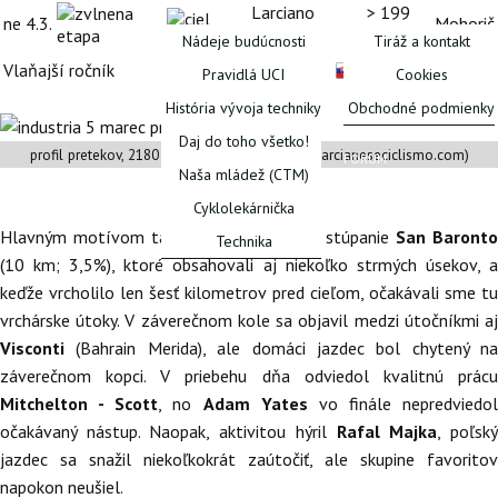
Larciano >
199
ne
4.3.
Mohorič
Larciano
km
Nádeje budúcnosti
Tiráž a kontakt
Vlaňajší ročník
Štartová listina
Michael Kolář
Pravidlá UCI
Cookies
História vývoja techniky
Obchodné podmienky
Daj do toho všetko!
profil pretekov, 2180 nastúpaných metrov (© larcianeseciclismo.com)
FÓRUM
Naša mládež (CTM)
Cyklolekárnička
Hlavným motívom talianskej klasiky bolo stúpanie
San Baronto
Technika
(10 km; 3,5%), ktoré obsahovali aj niekoľko strmých úsekov, a
keďže vrcholilo len šesť kilometrov pred cieľom, očakávali sme tu
vrchárske útoky. V záverečnom kole sa objavil medzi útočníkmi aj
Visconti
(Bahrain Merida), ale domáci jazdec bol chytený na
záverečnom kopci. V priebehu dňa odviedol kvalitnú prácu
Mitchelton - Scott
, no
Adam Yates
vo finále nepredviedol
očakávaný nástup. Naopak, aktivitou hýril
Rafal Majka
, poľsk
jazdec sa snažil niekoľkokrát zaútočiť, ale skupine favoritov
napokon neušiel.