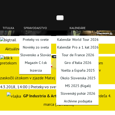
TITULKA
SPRAVODAJSTVO
KALENDÁRE
Preteky vo svete
Kalendár World Tour 2026
Novinky zo sveta
Kalendár Pro a 1. kat 2026
Aktuálne preteky
Slovensko a Slováci
Tour de France 2026
Magazín C-I.sk
Giro d'Italia 2026
GP di Larciano: Favoritov
Inzercia
Vuelta a Espaňa 2025
zaskočil útokom v zjazde Matej Mohorič
Okolo Slovenska 2025
MS 2025 (Kigali)
4.3.2018, 14:00 | Preteky vo svete | Tomáš Šandor
Slovenský pohár 2026
GP Industria & Artigianato 2018
(1.HC), nedeľa 4.
Archívne podujatia
marca (41. ročník)
PODCASTY
BLOGY
SERIÁLY
INÉ