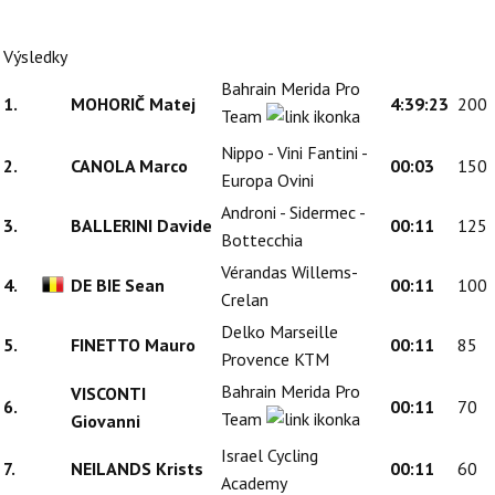
Výsledky
Bahrain Merida Pro
1.
MOHORIČ Matej
4:39:23
200
Team
Nippo - Vini Fantini -
2.
CANOLA Marco
00:03
150
Europa Ovini
Androni - Sidermec -
3.
BALLERINI Davide
00:11
125
Bottecchia
Vérandas Willems-
4.
DE BIE Sean
00:11
100
Crelan
Delko Marseille
5.
FINETTO Mauro
00:11
85
Provence KTM
Bahrain Merida Pro
VISCONTI
6.
00:11
70
Team
Giovanni
Israel Cycling
7.
NEILANDS Krists
00:11
60
Academy