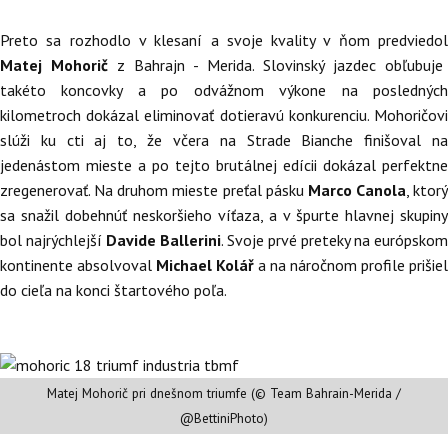
Preto sa rozhodlo v klesaní a svoje kvality v ňom predviedol
Matej Mohorič
z Bahrajn - Merida. Slovinský jazdec obľubuje
takéto koncovky a po odvážnom výkone na posledných
kilometroch dokázal eliminovať dotieravú konkurenciu. Mohoričovi
slúži ku cti aj to, že včera na Strade Bianche finišoval na
jedenástom mieste a po tejto brutálnej edícii dokázal perfektne
zregenerovať. Na druhom mieste preťal pásku
Marco Canola
, ktorý
sa snažil dobehnúť neskoršieho víťaza, a v špurte hlavnej skupiny
bol najrýchlejší
Davide Ballerini
. Svoje prvé preteky na európskom
kontinente absolvoval
Michael Kolář
a na náročnom profile prišiel
do cieľa na konci štartového poľa.
Matej Mohorič pri dnešnom triumfe (© Team Bahrain-Merida /
@BettiniPhoto)