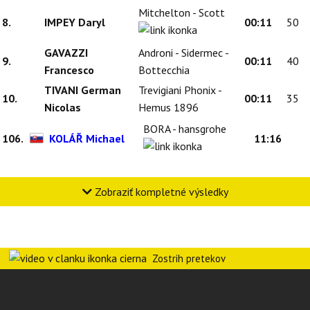
Mitchelton - Scott
8.
IMPEY Daryl
00:11
50
GAVAZZI
Androni - Sidermec -
9.
00:11
40
Francesco
Bottecchia
TIVANI German
Trevigiani Phonix -
10.
00:11
35
Nicolas
Hemus 1896
BORA - hansgrohe
106.
KOLÁŘ Michael
11:16
Zobraziť kompletné výsledky
Zostrih pretekov