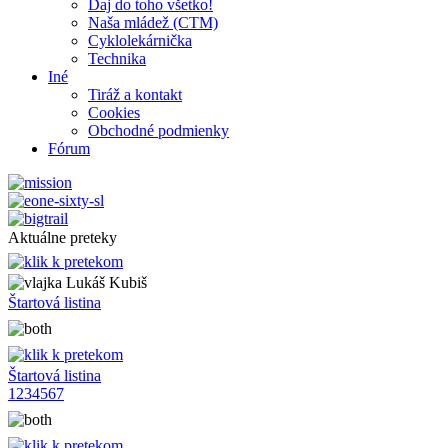
Daj do toho všetko!
Naša mládež (CTM)
Cyklolekárnička
Technika
Iné
Tiráž a kontakt
Cookies
Obchodné podmienky
Fórum
Aktuálne preteky
Lukáš Kubiš
Štartová listina
Štartová listina
1
2
3
4
5
6
7