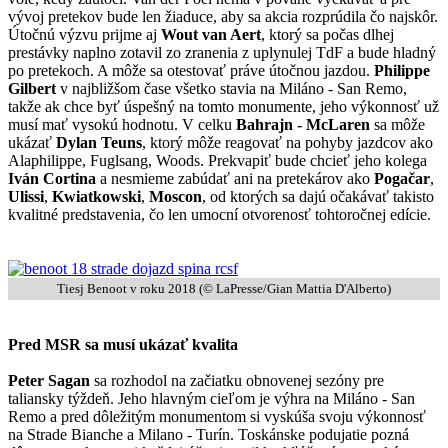
vývoj pretekov bude len žiaduce, aby sa akcia rozprúdila čo najskôr.
Útočnú výzvu prijme aj
Wout van Aert
, ktorý sa počas dlhej
prestávky naplno zotavil zo zranenia z uplynulej TdF a bude hladný
po pretekoch. A môže sa otestovať práve útočnou jazdou.
Philippe
Gilbert
v najbližšom čase všetko stavia na Miláno - San Remo,
takže ak chce byť úspešný na tomto monumente, jeho výkonnosť už
musí mať vysokú hodnotu. V celku
Bahrajn - McLaren
sa môže
ukázať
Dylan Teuns
, ktorý môže reagovať na pohyby jazdcov ako
Alaphilippe, Fuglsang, Woods. Prekvapiť bude chcieť jeho kolega
Iván Cortina
a nesmieme zabúdať ani na pretekárov ako
Pogačar
,
Ulissi
,
Kwiatkowski
,
Moscon
, od ktorých sa dajú očakávať takisto
kvalitné predstavenia, čo len umocní otvorenosť tohtoročnej edície.
Tiesj Benoot v roku 2018 (© LaPresse/Gian Mattia D'Alberto)
Pred MSR sa musí ukázať kvalita
Peter Sagan
sa rozhodol na začiatku obnovenej sezóny pre
taliansky týždeň. Jeho hlavným cieľom je výhra na Miláno - San
Remo a pred dôležitým monumentom si vyskúša svoju výkonnosť
na Strade Bianche a Milano - Turín. Toskánske podujatie pozná