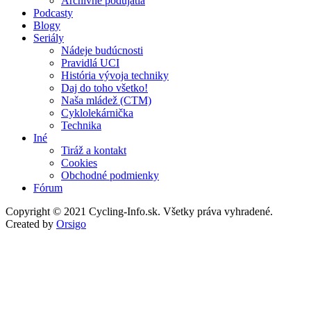
Archívne podujatia
Podcasty
Blogy
Seriály
Nádeje budúcnosti
Pravidlá UCI
História vývoja techniky
Daj do toho všetko!
Naša mládež (CTM)
Cyklolekárnička
Technika
Iné
Tiráž a kontakt
Cookies
Obchodné podmienky
Fórum
Copyright © 2021 Cycling-Info.sk. Všetky práva vyhradené.
Created by
Orsigo