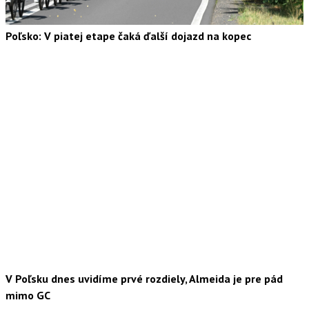
Poľsko: V piatej etape čaká ďalší dojazd na kopec
V Poľsku dnes uvidíme prvé rozdiely, Almeida je pre pád
mimo GC