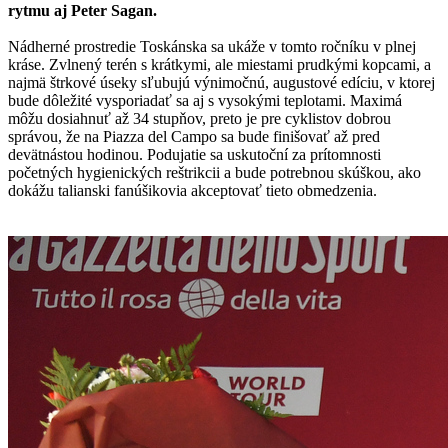
rytmu aj Peter Sagan.
Nádherné prostredie Toskánska sa ukáže v tomto ročníku v plnej
kráse. Zvlnený terén s krátkymi, ale miestami prudkými kopcami, a
najmä štrkové úseky sľubujú výnimočnú, augustové edíciu, v ktorej
bude dôležité vysporiadať sa aj s vysokými teplotami. Maximá
môžu dosiahnuť až 34 stupňov, preto je pre cyklistov dobrou
správou, že na Piazza del Campo sa bude finišovať až pred
devätnástou hodinou. Podujatie sa uskutoční za prítomnosti
početných hygienických reštrikcii a bude potrebnou skúškou, ako
dokážu talianski fanúšikovia akceptovať tieto obmedzenia.