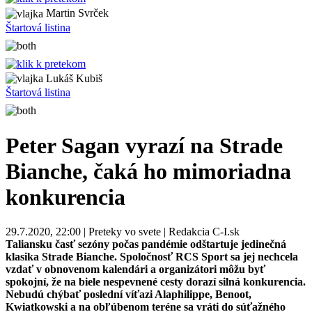
Martin Svrček
Štartová listina
Lukáš Kubiš
Štartová listina
Peter Sagan vyrazí na Strade
Bianche, čaká ho mimoriadna
konkurencia
29.7.2020, 22:00 | Preteky vo svete | Redakcia C-I.sk
Taliansku časť sezóny počas pandémie odštartuje jedinečná
klasika Strade Bianche. Spoločnosť RCS Sport sa jej nechcela
vzdať v obnovenom kalendári a organizátori môžu byť
spokojní, že na biele nespevnené cesty dorazí silná konkurencia.
Nebudú chýbať poslední víťazi Alaphilippe, Benoot,
Kwiatkowski a na obľúbenom teréne sa vráti do súťažného