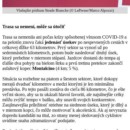
Vlaňajšie pódium Strade Bianche (© LaPresse/Marco Alpozzi)
Trasa sa nemení, môže sa útočiť
Trasa sa nemenila ani počas krízy spôsobenej vírusom COVID-19 a
na pelotón znovu čaká
jedenásť úsekov
po nespevnených cestách v
celkovej dĺžke 63 kilometrov. Prvý sektor sa vynorí už po
sedemnástich kilometroch, potom bude nasledovať druhý úsek,
ktorý prebehne v miernom stúpaní. Jazdcov dostanú do tempa aj
ďalšie dva pobyty na bielom štrku a prvú tretinu pretekov zakončí
asfaltový kopec
Montalcino
(4 km; 5 %).
Situácia sa rozbehne na piatom a šiestom sektore, ktoré dokopy
merajú dvadsať kilometrov a medzi ktorými je len minimálna
prestávka. Po tejto pasáži zostáva do cieľa 86 kilometrov, čo je ešte
veľmi skoro, aby sa tu ukázali hlavní favoriti, ale najsilnejšie celky
môžu zvýšiť tempo v balíku, aby unavili svojich konkurentov.
Zaujímavejšia príležitosť striehne na siedmom úseku, ktorý je dlhý a
v miernom kopci, čo môže motivovať k akcelerácii. Ak aj nevyrazia
dopredu kandidáti na titul, zo strany menej sledovaných cyklistov
uvidíme snahu zdramatizovať podujatie.