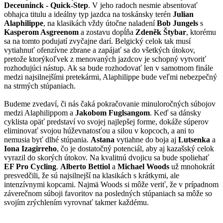
Deceuninck - Quick-Step
. V jeho radoch nesmie absentovať
obhajca titulu a ideálny typ jazdca na toskánsky terén
Julian
Alaphilippe
, na klasikách vždy útočne naladení
Bob Jungels
s
Kasperom Asgreenom
a zostavu dopĺňa
Zdeněk Štybar
, ktorému
sa na tomto podujatí zvyčajne darí. Belgický celok tak musí
vytiahnuť ofenzívne zbrane a zapájať sa do všetkých útokov,
pretože ktorýkoľvek z menovaných jazdcov je schopný vytvoriť
rozhodujúci nástup. Ak sa bude rozhodovať len v samotnom finále
medzi najsilnejšími pretekármi, Alaphilippe bude veľmi nebezpečný
na strmých stúpaniach.
Budeme zvedaví, či nás čaká pokračovanie minuloročných súbojov
medzi Alaphilippom a
Jakobom Fuglsangom
. Keď sa dánsky
cyklista opäť predstaví vo svojej najlepšej forme, dokáže súperov
eliminovať svojou húževnatosťou a silou v kopcoch, a ani to
nemusia byť dlhé stúpania.
Astana
vytiahne do boja aj
Lutsenka
a
Iona Izagirreho
, čo je dostatočný potenciál, aby aj kazašský celok
vyrazil do skorých útokov. Na kvalitnú dvojicu sa bude spoliehať
EF Pro Cycling
.
Alberto Bettiol
a
Michael Woods
už mnohokrát
presvedčili, že sú najsilnejší na klasikách s krátkymi, ale
intenzívnymi kopcami. Najmä Woods si môže veriť, že v prípadnom
záverečnom súboji favoritov na posledných stúpaniach sa môže so
svojím zrýchlením vyrovnať takmer každému.