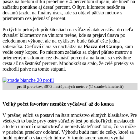
pasáž na bielom štrku prebehne v 4-percentom stúpaní, ale hneď na
začiatku ponúkne aj desať percent. O štyri kilometre neskôr sa
dostanú jazdci na finálny úsek, kde sa objaví päťsto metrov s
priemerom cez jedenásť percent.
Po týchto pekných príležitostiach na víťazný atak zostáva do cieľa
dvanásť kilometrov na vlnitom teréne, kde sa prejaví únava po
celodennom výkone, ale na cyklistov bude čakať ešte jedna
zaberačka. Cieľová čiara sa nachádza na
Piazza del Campo
, kam
vedie ostrý kopec. Po miernom začiatku sa objaví päťsto metrov s
priemerným sklonom cez dvanásť percent a na konci sa vyšvihne
cesta až na šestnásť percent. Mnohokrát sa stalo, že celé preteky sa
rozhodli práve na tomto stúpaní.
profil pretekov, 3073 nastúpaných metrov (© strade-bianche.it)
Veľký počet favoritov nemôže vyčkávať až do konca
V prašnej edícii sa postaví na štart množstvo elitných klasikárov. Pre
všetkých to bude prvý ostrý súťažný test po niekoľkých mesiacoch
a to len umocní dramatickosť a nepredvídateľnosť toho, čo sa môže
v priebehu pretekov odohrať. Výhodu budú mať tie celky, ktoré sa
budú opierať o viacerých lídrov. V tomto smere znovu vyniká