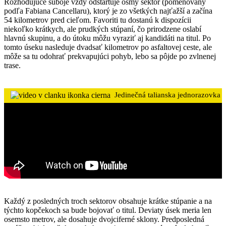
Rozhodujúce súboje vždy odštartuje ôsmy sektor (pomenovaný
podľa Fabiana Cancellaru), ktorý je zo všetkých najťažší a začína
54 kilometrov pred cieľom. Favoriti tu dostanú k dispozícii
niekoľko krátkych, ale prudkých stúpaní, čo prirodzene oslabí
hlavnú skupinu, a do útoku môžu vyraziť aj kandidáti na titul. Po
tomto úseku nasleduje dvadsať kilometrov po asfaltovej ceste, ale
môže sa tu odohrať prekvapujúci pohyb, lebo sa pôjde po zvlnenej
trase.
Jedinečná talianska jednorazovka
Každý z posledných troch sektorov obsahuje krátke stúpanie a na
týchto kopčekoch sa bude bojovať o titul. Deviaty úsek meria len
osemsto metrov, ale dosahuje dvojciferné sklony. Predposledná