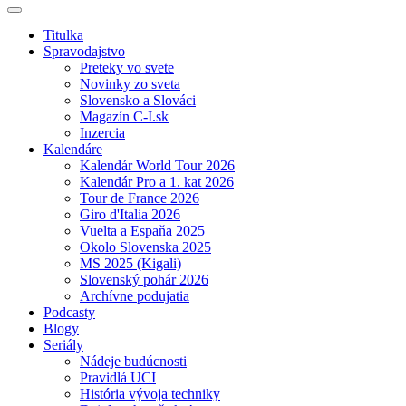
Titulka
Spravodajstvo
Preteky vo svete
Novinky zo sveta
Slovensko a Slováci
Magazín C-I.sk
Inzercia
Kalendáre
Kalendár World Tour 2026
Kalendár Pro a 1. kat 2026
Tour de France 2026
Giro d'Italia 2026
Vuelta a Espaňa 2025
Okolo Slovenska 2025
MS 2025 (Kigali)
Slovenský pohár 2026
Archívne podujatia
Podcasty
Blogy
Seriály
Nádeje budúcnosti
Pravidlá UCI
História vývoja techniky