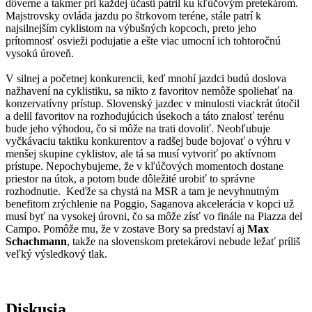
dôverne a takmer pri každej účasti patril ku kľúčovým pretekárom.
Majstrovsky ovláda jazdu po štrkovom teréne, stále patrí k
najsilnejším cyklistom na výbušných kopcoch, preto jeho
prítomnosť osvieži podujatie a ešte viac umocní ich tohtoročnú
vysokú úroveň.
V silnej a početnej konkurencii, keď mnohí jazdci budú doslova
nažhavení na cyklistiku, sa nikto z favoritov nemôže spoliehať na
konzervatívny prístup. Slovenský jazdec v minulosti viackrát útočil
a delil favoritov na rozhodujúcich úsekoch a táto znalosť terénu
bude jeho výhodou, čo si môže na trati dovoliť. Neobľubuje
vyčkávaciu taktiku konkurentov a radšej bude bojovať o výhru v
menšej skupine cyklistov, ale tá sa musí vytvoriť po aktívnom
prístupe. Nepochybujeme, že v kľúčových momentoch dostane
priestor na útok, a potom bude dôležité urobiť to správne
rozhodnutie. Keďže sa chystá na MSR a tam je nevyhnutným
benefitom zrýchlenie na Poggio, Saganova akcelerácia v kopci už
musí byť na vysokej úrovni, čo sa môže zísť vo finále na Piazza del
Campo. Pomôže mu, že v zostave Bory sa predstaví aj
Max
Schachmann
, takže na slovenskom pretekárovi nebude ležať príliš
veľký výsledkový tlak.
Diskusia