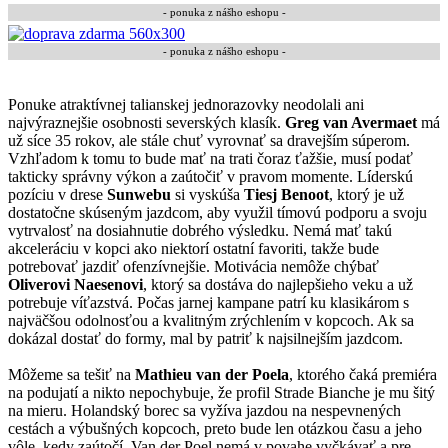
- ponuka z nášho eshopu -
-
ponuka z nášho eshopu
-
Ponuke atraktívnej talianskej jednorazovky neodolali ani
najvýraznejšie osobnosti severských klasík.
Greg van Avermaet
má
už síce 35 rokov, ale stále chuť vyrovnať sa dravejším súperom.
Vzhľadom k tomu to bude mať na trati čoraz ťažšie, musí podať
takticky správny výkon a zaútočiť v pravom momente. Líderskú
pozíciu v drese
Sunwebu
si vyskúša
Tiesj Benoot
, ktorý je už
dostatočne skúseným jazdcom, aby využil tímovú podporu a svoju
vytrvalosť na dosiahnutie dobrého výsledku. Nemá mať takú
akceleráciu v kopci ako niektorí ostatní favoriti, takže bude
potrebovať jazdiť ofenzívnejšie. Motivácia nemôže chýbať
Oliverovi Naesenovi
, ktorý sa dostáva do najlepšieho veku a už
potrebuje víťazstvá. Počas jarnej kampane patrí ku klasikárom s
najväčšou odolnosťou a kvalitným zrýchlením v kopcoch. Ak sa
dokázal dostať do formy, mal by patriť k najsilnejším jazdcom.
Môžeme sa tešiť na
Mathieu van der Poela
, ktorého čaká premiéra
na podujatí a nikto nepochybuje, že profil Strade Bianche je mu šitý
na mieru. Holandský borec sa vyžíva jazdou na nespevnených
cestách a výbušných kopcoch, preto bude len otázkou času a jeho
vôle, kedy zaútočí. Van der Poel nemá v povahe vyčkávať a pre