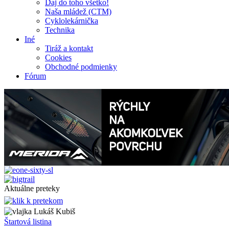
Daj do toho všetko!
Naša mládež (CTM)
Cyklolekárnička
Technika
Iné
Tiráž a kontakt
Cookies
Obchodné podmienky
Fórum
Aktuálne preteky
Lukáš Kubiš
Štartová listina