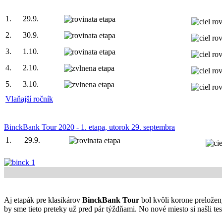
1.
29.9.
2.
30.9.
3.
1.10.
4.
2.10.
5.
3.10.
Vlaňajší ročník
BinckBank Tour 2020 - 1. etapa, utorok 29. septembra
1.
29.9.
Aj etapák pre klasikárov
BinckBank Tour
bol kvôli korone preložen
by sme tieto preteky už pred pár týždňami. No nové miesto si našli tesn