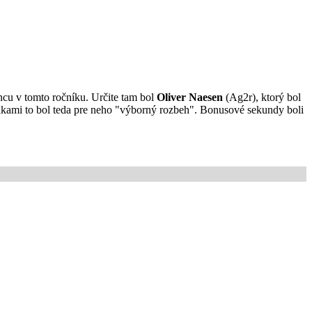
šancu v tomto ročníku. Určite tam bol
Oliver Naesen
(Ag2r), ktorý bol
asikami to bol teda pre neho "výborný rozbeh". Bonusové sekundy boli