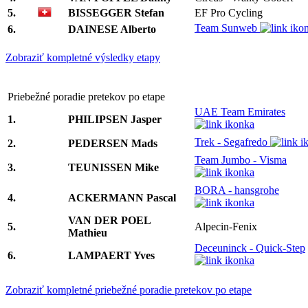
5.
BISSEGGER Stefan
EF Pro Cycling
Team Sunweb
6.
DAINESE Alberto
Zobraziť kompletné výsledky etapy
Priebežné poradie pretekov po etape
UAE Team Emirates
1.
PHILIPSEN Jasper
Trek - Segafredo
2.
PEDERSEN Mads
Team Jumbo - Visma
3.
TEUNISSEN Mike
BORA - hansgrohe
4.
ACKERMANN Pascal
VAN DER POEL
5.
Alpecin-Fenix
Mathieu
Deceuninck - Quick-Step
6.
LAMPAERT Yves
Zobraziť kompletné priebežné poradie pretekov po etape