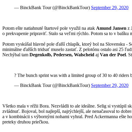
— BinckBank Tour (@BinckBankTour)
September 29, 2020
Potom ešte natiahnuté štartové pole využil na atak
Amund Jansen
z 
o prekvapenie pripraviť. Stalo sa veľmi rýchlo. Potom sa to v balíku 
Potom vyskúšal hlavné pole ďalší chlapík, ktorý bol na Slovensku - 
minimálne ďalších tridsať muselo zastať. Z pelotónu ostalo asi 25 ľu
Nechýbal tam
Degenkolb, Pedersen, Walscheid
aj
Van der Poel
. S
? The bunch sprint was with a limited group of 30 to 40 riders 
— BinckBank Tour (@BinckBankTour)
September 29, 2020
Všetko mala v réžii Bora. Nezvládli to ale ideálne. Selig si vystúpil
zvládnuť. Bojoval, bol najlepší, najrýchlejší, ale nenačasoval to dobr
a v kombinácii s výbornými nohami vyhral. Pred Ackermanna ešte ho
preteky druhou priečkou.