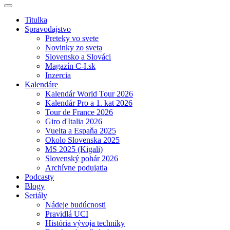
Titulka
Spravodajstvo
Preteky vo svete
Novinky zo sveta
Slovensko a Slováci
Magazín C-I.sk
Inzercia
Kalendáre
Kalendár World Tour 2026
Kalendár Pro a 1. kat 2026
Tour de France 2026
Giro d'Italia 2026
Vuelta a Espaňa 2025
Okolo Slovenska 2025
MS 2025 (Kigali)
Slovenský pohár 2026
Archívne podujatia
Podcasty
Blogy
Seriály
Nádeje budúcnosti
Pravidlá UCI
História vývoja techniky