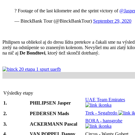
? Footage of the last kilometre and the sprint victory of
@Jasper
— BinckBank Tour (@BinckBankTour)
September 29, 2020
Philipsen sa obliekol aj do dresu lídra pretekov a čakali sme na výsled
zrelý na odstúpenie so zraneným kolenom. Nevyšiel mu ani zlatý kilom
na nič aj
De Bondtovi
, ktorý tiež skončil dotrhaný.
Výsledky etapy
UAE Team Emirates
1.
PHILIPSEN Jasper
Trek - Segafredo
2.
PEDERSEN Mads
BORA - hansgrohe
3.
ACKERMANN Pascal
4.
VAN POPPEL Danny
Circus - Wanty Gobert