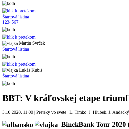
Štartová listina
1
2
3
4
5
6
7
Martin Svrček
Štartová listina
Lukáš Kubiš
Štartová listina
BBT: V kráľovskej etape triumf
3.10.2020, 11:00 | Preteky vo svete | L. Timko, J. Hlubek, J. Andacký
BinckBank Tour 2020
(