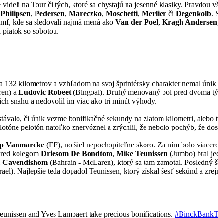
deli na Tour či tých, ktoré sa chystajú na jesenné klasiky. Pravdou však
,
Philipsen
,
Pedersen
,
Mareczko
,
Moschetti
,
Merlier
či
Degenkolb
. 
iumf, kde sa sledovali najmä mená ako
Van der Poel
,
Kragh Andersen
 piatok so sobotou.
na 132 kilometrov a vzhľadom na svoj šprintérsky charakter nemal únik 
ren) a
Ludovic Robeet
(Bingoal). Druhý menovaný bol pred dvoma tý
ch snahu a nedovolil im viac ako tri minút výhody.
távalo, či únik vezme bonifikačné sekundy na zlatom kilometri, alebo t
tóne pelotón natoľko znervóznel a zrýchlil, že nebolo pochýb, že dos
p Vanmarcke
(EF), no šiel nepochopiteľne skoro. Za ním bolo viacer
pred kolegom
Driesom De Bondtom
,
Mike Teunissen
(Jumbo) bral je
Cavendishom
(Bahrain - McLaren), ktorý sa tam zamotal. Posledný š
rael). Najlepšie teda dopadol Teunissen, ktorý získal šesť sekúnd a zrej
eunissen and Yves Lampaert take precious bonifications.
#BinckBankT