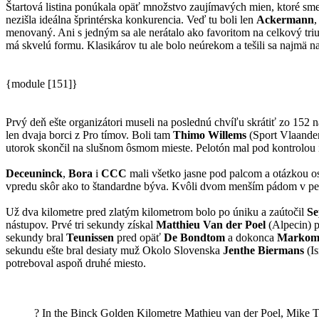
Štartová listina ponúkala opäť množstvo zaujímavých mien, ktoré sme vi
nezišla ideálna šprintérska konkurencia. Veď tu boli len
Ackermann
menovaný. Ani s jedným sa ale nerátalo ako favoritom na celkový tr
má skvelú formu. Klasikárov tu ale bolo neúrekom a tešili sa najmä na
{module [151]}
Prvý deň ešte organizátori museli na poslednú chvíľu skrátiť zo 152 
len dvaja borci z Pro tímov. Boli tam
Thimo Willems
(Sport Vlaande
utorok skončil na slušnom ôsmom mieste. Pelotón mal pod kontrolou i
Deceuninck
,
Bora
i
CCC
mali všetko jasne pod palcom a otázkou os
vpredu skôr ako to štandardne býva. Kvôli dvom menším pádom v pelo
Už dva kilometre pred zlatým kilometrom bolo po úniku a zaútočil
Se
nástupov. Prvé tri sekundy získal
Matthieu Van der Poel
(Alpecin) 
sekundy bral
Teunissen
pred opäť
De Bondtom
a dokonca
Markom 
sekundu ešte bral desiaty muž Okolo Slovenska
Jenthe Biermans
(Is
potreboval aspoň druhé miesto.
? In the Binck Golden Kilometre Mathieu van der Poel, Mike T