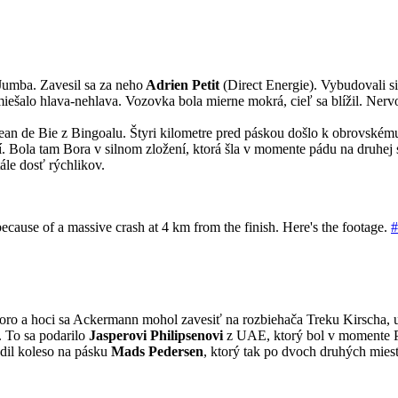
Jumba. Zavesil sa za neho
Adrien Petit
(Direct Energie). Vybudovali si
miešalo hlava-nehlava. Vozovka bola mierne mokrá, cieľ sa blížil. Nervoz
Sean de Bie z Bingoalu. Štyri kilometre pred páskou došlo k obrovském
dí. Bola tam Bora v silnom zložení, ktorá šla v momente pádu na druhe
tále dosť rýchlikov.
because of a massive crash at 4 km from the finish. Here's the footage.
#
 skoro a hoci sa Ackermann mohol zavesiť na rozbiehača Treku Kirscha, u
e. To sa podarilo
Jasperovi Philipsenovi
z UAE, ktorý bol v momente Pa
dil koleso na pásku
Mads Pedersen
, ktorý tak po dvoch druhých miest