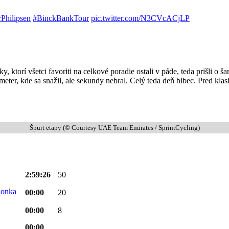
Philipsen
#BinckBankTour
pic.twitter.com/N3CVcACjLP
ky, ktorí všetci favoriti na celkové poradie ostali v páde, teda prišli o 
eter, kde sa snažil, ale sekundy nebral. Celý teda deň blbec. Pred kl
Špurt etapy (© Courtesy UAE Team Emirates / SprintCycling)
2:59:26
50
00:00
20
00:00
8
00:00