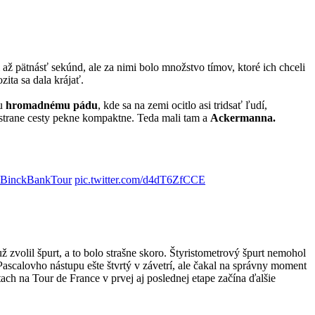
 až pätnásť sekúnd, ale za nimi bolo množstvo tímov, ktoré ich chceli
ita sa dala krájať.
u
hromadnému pádu
, kde sa na zemi ocitlo asi tridsať ľudí,
j strane cesty pekne kompaktne. Teda mali tam a
Ackermanna.
BinckBankTour
pic.twitter.com/d4dT6ZfCCE
ž zvolil špurt, a to bolo strašne skoro. Štyristometrový špurt nemohol
scalovho nástupu ešte štvrtý v závetrí, ale čakal na správny moment
ach na Tour de France v prvej aj poslednej etape začína ďalšie