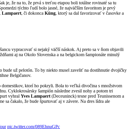
 je, že na to, že prvá s treťou etapou boli totálne rovinaté sa tu
Spomedzi týchto ľudí bolo jasné, že najväčším favoritom je prvý
,
Lampaert
, či dokonca
Küng
, ktorý sa dal favorizovať v časovke a
šancu vypracovať si nejaký väčší náskok. Aj preto sa v ňom objavili
ždňami aj na Okolo Slovenska a na belgickom šampionáte minulý
o bude už pelotón. To by niekto musel zaveliť na dostihnutie dvojičky
tihne Belgičanov.
o domestikov, ktorí ho pokryli. Bola to veľká divočina s množstvom
dnu. Cyklokrosársky šampión následne zvesil nohy a potom tri
purt vyhral
Yves Lampaert
(Deceuninck) tesne pred Teunissenom a
me sa čakalo, že bude špurtovať aj v závere. Na dres lídra ale
our
pic.twitter.com/089EhnuGPc