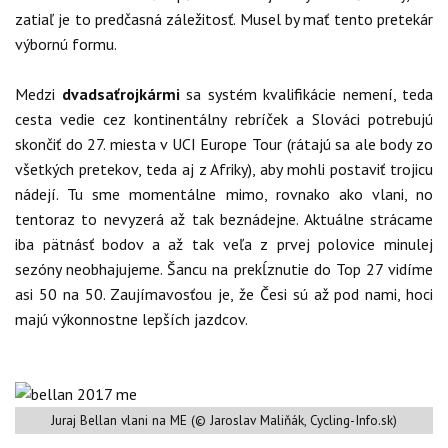
zatiaľ je to predčasná záležitosť. Musel by mať tento pretekár
výbornú formu.
Medzi
dvadsaťrojkármi
sa systém kvalifikácie nemení, teda
cesta vedie cez kontinentálny rebríček a Slováci potrebujú
skončiť do 27. miesta v UCI Europe Tour (rátajú sa ale body zo
všetkých pretekov, teda aj z Afriky), aby mohli postaviť trojicu
nádejí. Tu sme momentálne mimo, rovnako ako vlani, no
tentoraz to nevyzerá až tak beznádejne. Aktuálne strácame
iba pätnásť bodov a až tak veľa z prvej polovice minulej
sezóny neobhajujeme. Šancu na prekĺznutie do Top 27 vidíme
asi 50 na 50. Zaujímavosťou je, že Česi sú až pod nami, hoci
majú výkonnostne lepších jazdcov.
Juraj Bellan vlani na ME (© Jaroslav Maliňák, Cycling-Info.sk)