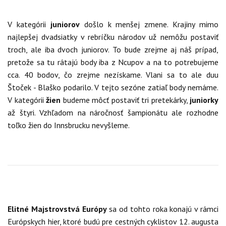
V kategórii
juniorov
došlo k menšej zmene. Krajiny mimo
najlepšej dvadsiatky v rebríčku národov už nemôžu postaviť
troch, ale iba dvoch juniorov. To bude zrejme aj náš prípad,
pretože sa tu rátajú body iba z Ncupov a na to potrebujeme
cca. 40 bodov, čo zrejme nezískame. Vlani sa to ale duu
Štoček - Blaško podarilo. V tejto sezóne zatiaľ body nemáme.
V kategórii
žien
budeme môcť postaviť tri pretekárky,
juniorky
až štyri. Vzhľadom na náročnosť šampionátu ale rozhodne
toľko žien do Innsbrucku nevyšleme.
Elitné Majstrovstvá Európy
sa od tohto roka konajú v rámci
Európskych hier, ktoré budú pre cestných cyklistov 12. augusta