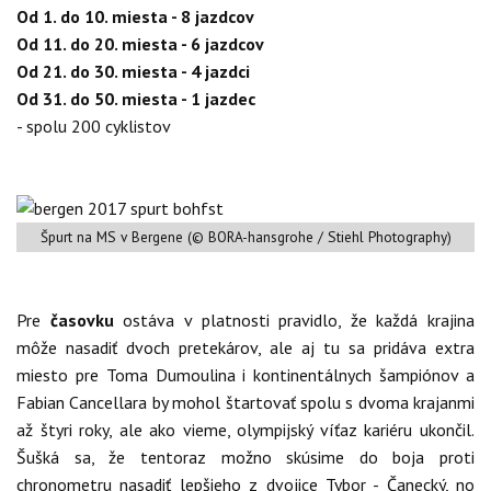
Od 1. do 10. miesta - 8 jazdcov
Od 11. do 20. miesta - 6 jazdcov
Od 21. do 30. miesta - 4 jazdci
Od 31. do 50. miesta - 1 jazdec
- spolu 200 cyklistov
Špurt na MS v Bergene (© BORA-hansgrohe / Stiehl Photography)
Pre
časovku
ostáva v platnosti pravidlo, že každá krajina
môže nasadiť dvoch pretekárov, ale aj tu sa pridáva extra
miesto pre Toma Dumoulina i kontinentálnych šampiónov a
Fabian Cancellara by mohol štartovať spolu s dvoma krajanmi
až štyri roky, ale ako vieme, olympijský víťaz kariéru ukončil.
Šušká sa, že tentoraz možno skúsime do boja proti
chronometru nasadiť lepšieho z dvojice Tybor - Čanecký, no