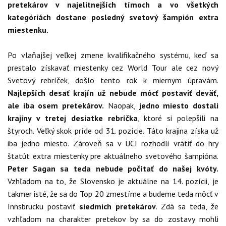
pretekárov v najelitnejších tímoch a vo všetkých
kategóriách dostane posledný svetový šampión extra
miestenku.
Po vlaňajšej veľkej zmene kvalifikačného systému, keď sa
prestalo získavať miestenky cez World Tour ale cez nový
Svetový rebríček, došlo tento rok k miernym úpravám.
Najlepších desať krajín už nebude môcť postaviť deväť,
ale iba osem pretekárov.
Naopak,
jedno miesto dostali
krajiny v tretej desiatke rebríčka
, ktoré si polepšili na
štyroch. Veľký skok príde od 31. pozície. Táto krajina získa už
iba jedno miesto. Zároveň sa v UCI rozhodli vrátiť do hry
štatút extra miestenky pre aktuálneho svetového šampióna.
Peter Sagan sa teda nebude počítať do našej kvóty.
Vzhľadom na to, že Slovensko je aktuálne na 14. pozícii, je
takmer isté, že sa do Top 20 zmestíme a budeme teda môcť v
Innsbrucku postaviť
siedmich pretekárov
. Zdá sa teda, že
vzhľadom na charakter pretekov by sa do zostavy mohli