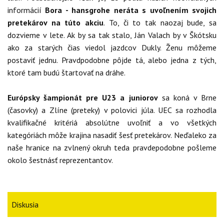
informácií
Bora - hansgrohe neráta s uvoľnením svojich
pretekárov na túto akciu
. To, či to tak naozaj bude, sa
dozvieme v lete. Ak by sa tak stalo, Ján Valach by v Škótsku
ako za starých čias viedol jazdcov Dukly. Ženu môžeme
postaviť jednu. Pravdpodobne pôjde tá, alebo jedna z tých,
ktoré tam budú štartovať na dráhe.
Európsky šampionát pre U23 a juniorov
sa koná v Brne
(časovky) a Zlíne (preteky) v polovici júla. UEC sa rozhodla
kvalifikačné kritériá absolútne uvoľniť a vo všetkých
kategóriách môže krajina nasadiť šesť pretekárov. Neďaleko za
naše hranice na zvlnený okruh teda pravdepodobne pošleme
okolo šestnásť reprezentantov.
Diskusia