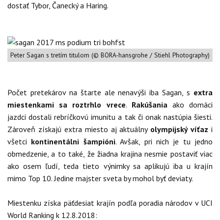
dostať Tybor, Čanecký a Haring.
Peter Sagan s tretím titulom (© BORA-hansgrohe / Stiehl Photography)
Počet pretekárov na štarte ale nenavýši iba Sagan, s
extra
miestenkami sa roztrhlo vrece
.
Rakúšania
ako domáci
jazdci dostali rebríčkovú imunitu a tak či onak nastúpia šiesti.
Zároveň získajú extra miesto aj aktuálny
olympijský víťaz
i
všetci
kontinentálni šampióni
. Avšak, pri nich je tu jedno
obmedzenie, a to také, že žiadna krajina nesmie postaviť viac
ako osem ľudí, teda tieto výnimky sa aplikujú iba u krajín
mimo Top 10. Jedine majster sveta by mohol byť deviaty.
Miestenku získa päťdesiat krajín podľa poradia národov v UCI
World Ranking k 12.8.2018: