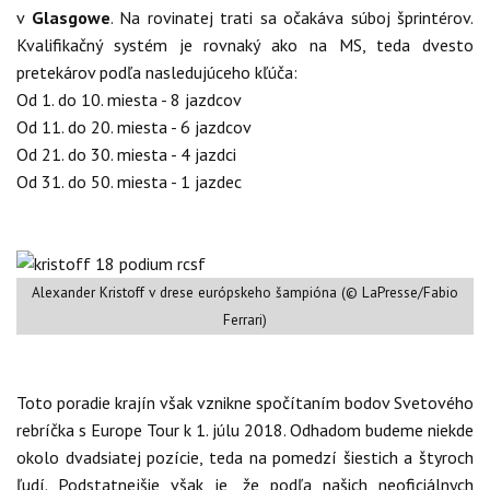
v
Glasgowe
. Na rovinatej trati sa očakáva súboj šprintérov.
Kvalifikačný systém je rovnaký ako na MS, teda dvesto
pretekárov podľa nasledujúceho kľúča:
Od 1. do 10. miesta - 8 jazdcov
Od 11. do 20. miesta - 6 jazdcov
Od 21. do 30. miesta - 4 jazdci
Od 31. do 50. miesta - 1 jazdec
Alexander Kristoff v drese európskeho šampióna (© LaPresse/Fabio
Ferrari)
Toto poradie krajín však vznikne spočítaním bodov Svetového
rebríčka s Europe Tour k 1. júlu 2018. Odhadom budeme niekde
okolo dvadsiatej pozície, teda na pomedzí šiestich a štyroch
ľudí. Podstatnejšie však je, že podľa našich neoficiálnych