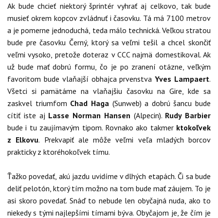
Ak bude chcieť niektorý šprintér vyhrať aj celkovo, tak bude
musieť okrem kopcov zvládnuť i časovku. Tá má 7100 metrov
a je pomerne jednoduchá, teda málo technická. Veľkou stratou
bude pre časovku Černý, ktorý sa veľmi tešil a chcel skončiť
veľmi vysoko, pretože doteraz v CCC najmä domestikoval. Ak
už bude mať dobrú formu, čo je po zranení otázne, veľkým
favoritom bude vlaňajší obhajca prvenstva
Yves Lampaert
.
Všetci si pamätáme na vlaňajšiu časovku na Gire, kde sa
zaskvel triumfom
Chad Haga
(Sunweb) a dobrú šancu bude
cítiť iste aj
Lasse Norman Hansen
(Alpecin).
Rudy Barbier
bude i tu zaujímavým tipom. Rovnako ako takmer
ktokoľvek
z Elkovu
. Prekvapiť ale môže veľmi veľa mladých borcov
prakticky z ktoréhokoľvek tímu.
Ťažko povedať, akú jazdu uvidíme v dlhých etapách. Či sa bude
deliť pelotón, ktorý tím možno na tom bude mať záujem. To je
asi skoro povedať. Snáď to nebude len obyčajná nuda, ako to
niekedy s tými najlepšími tímami býva. Obyčajom je, že čím je