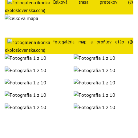
Celková trasa pretekov (©
okoloslovenska.com
)
Fotogaléria máp a profilov etáp (©
okoloslovenska.com)