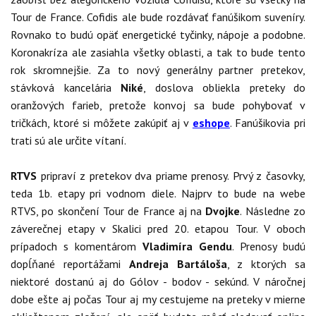
Tour de France. Cofidis ale bude rozdávať fanúšikom suveníry.
Rovnako to budú opäť energetické tyčinky, nápoje a podobne.
Koronakríza ale zasiahla všetky oblasti, a tak to bude tento
rok skromnejšie. Za to nový generálny partner pretekov,
stávková kancelária
Niké
, doslova obliekla preteky do
oranžových farieb, pretože konvoj sa bude pohybovať v
tričkách, ktoré si môžete zakúpiť aj v
eshope
. Fanúšikovia pri
trati sú ale určite vítaní.
RTVS
pripraví z pretekov dva priame prenosy. Prvý z časovky,
teda 1b. etapy pri vodnom diele. Najprv to bude na webe
RTVS, po skončení Tour de France aj na
Dvojke
. Následne zo
záverečnej etapy v Skalici pred 20. etapou Tour. V oboch
prípadoch s komentárom
Vladimíra Gendu
. Prenosy budú
dopĺňané reportážami
Andreja Bartáloša
, z ktorých sa
niektoré dostanú aj do Gólov - bodov - sekúnd. V náročnej
dobe ešte aj počas Tour aj my cestujeme na preteky v mierne