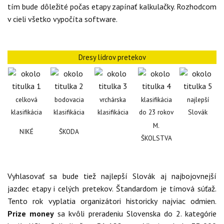
tím bude dôležité počas etapy zapínať kalkulačky. Rozhodcom
v cieli všetko vypočíta software.
Dresy lídrov pretekov
celková
bodovacia
vrchárska
klasifikácia
najlepší
klasifikácia
klasifikácia
klasifikácia
do 23 rokov
Slovák
M.
NIKÉ
ŠKODA
ŠKOLSTVA
Vyhlasovať sa bude tiež najlepší Slovák aj najbojovnejší
jazdec etapy i celých pretekov. Štandardom je tímová súťaž.
Tento rok vyplatia organizátori historicky najviac odmien.
Prize money
sa kvôli preradeniu Slovenska do 2. kategórie