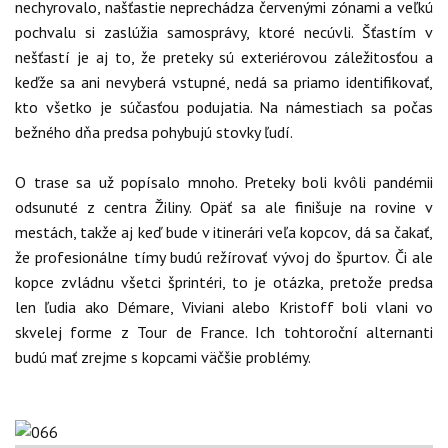
nechyrovalo, našťastie neprechádza červenými zónami a veľkú
pochvalu si zaslúžia samosprávy, ktoré necúvli. Šťastím v
nešťastí je aj to, že preteky sú exteriérovou záležitosťou a
keďže sa ani nevyberá vstupné, nedá sa priamo identifikovať,
kto všetko je súčasťou podujatia. Na námestiach sa počas
bežného dňa predsa pohybujú stovky ľudí.
O trase sa už popísalo mnoho. Preteky boli kvôli pandémii
odsunuté z centra Žiliny. Opäť sa ale finišuje na rovine v
mestách, takže aj keď bude v itinerári veľa kopcov, dá sa čakať,
že profesionálne tímy budú režírovať vývoj do špurtov. Či ale
kopce zvládnu všetci šprintéri, to je otázka, pretože predsa
len ľudia ako Démare, Viviani alebo Kristoff boli vlani vo
skvelej forme z Tour de France. Ich tohtoroční alternanti
budú mať zrejme s kopcami väčšie problémy.