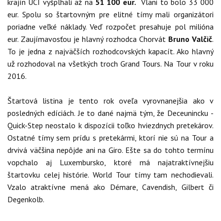
krajín UCI vyšplhali až na
51 100 eur.
Vlani to bolo 33 000
eur. Spolu so štartovným pre elitné tímy mali organizátori
poriadne veľké náklady. Veď rozpočet presahuje pol milióna
eur. Zaujímavosťou je hlavný rozhodca Chorvát
Bruno Valčič
.
To je jedna z najväčších rozhodcovských kapacít. Ako hlavný
už rozhodoval na všetkých troch Grand Tours. Na Tour v roku
2016.
Štartová listina je tento rok oveľa vyrovnanejšia ako v
posledných edíciách. Je to dané najmä tým, že Deceunincku -
Quick-Step neostalo k dispozícii toľko hviezdnych pretekárov.
Ostatné tímy sem prídu s pretekármi, ktorí nie sú na Tour a
drvivá väčšina nepôjde ani na Giro. Ešte sa do tohto termínu
vopchalo aj Luxembursko, ktoré má najatraktívnejšiu
štartovku celej histórie. World Tour tímy tam nechodievali.
Vzalo atraktívne mená ako Démare, Cavendish, Gilbert či
Degenkolb.