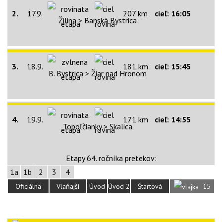
2.
17.9.
207 km
cieľ: 16:05
Žilina > Banská Bystrica
3.
18.9.
181 km
cieľ: 15:45
B. Bystrica > Žiar nad Hronom
4.
19.9.
171 km
cieľ: 14:55
Topoľčianky > Skalica
Etapy 64. ročníka pretekov:
1a
1b
2
3
4
Oficiálna
Vlaňajší
Úvod
Úvod 2
Štartová
15
stránka
ročník
1
listina
Slovákov