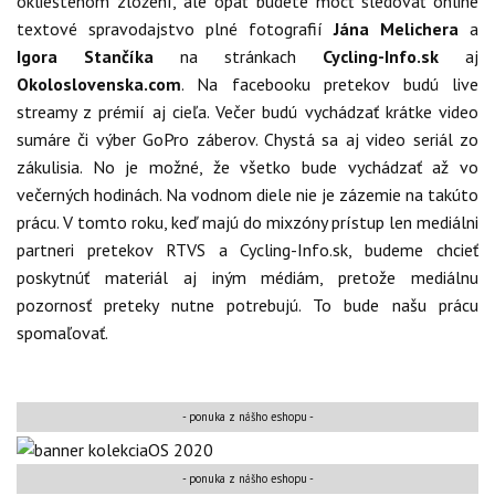
oklieštenom zložení, ale opäť budete môcť sledovať online
textové spravodajstvo plné fotografií
Jána Melichera
a
Igora Stančíka
na stránkach
Cycling-Info.sk
aj
Okoloslovenska.com
. Na facebooku pretekov budú live
streamy z prémií aj cieľa. Večer budú vychádzať krátke video
sumáre či výber GoPro záberov. Chystá sa aj video seriál zo
zákulisia. No je možné, že všetko bude vychádzať až vo
večerných hodinách. Na vodnom diele nie je zázemie na takúto
prácu. V tomto roku, keď majú do mixzóny prístup len mediálni
partneri pretekov RTVS a Cycling-Info.sk, budeme chcieť
poskytnúť materiál aj iným médiám, pretože mediálnu
pozornosť preteky nutne potrebujú. To bude našu prácu
spomaľovať.
- ponuka z nášho eshopu -
- ponuka z nášho eshopu -