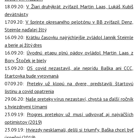
18.09.20:
V Žiari druhýkrát zvíťazil Martin Laas, Lukáš Kubiš
devätnásty
17.09.20:
V šprinte okresaného pelotónu v BB zvíťazil Denz,
Steimle naďalej žltý
16.09.20:
Krátku časovku najrýchlejšie zvládol Jannik Steimle
a berie aj žltý dres
16.09.20:
Úvodnú etapu plnú pádov ovládol Martin Laas z
Bory, Štoček je biely
15.09.20:
OS covid nezastavil, ale neprídu Baška ani CCC,
štartovka bude vyrovnaná
07.09.20:
Preteky už klopú na dvere, predstavili štartovú
listinu a covid opatrenia
29.06.20:
Naše preteky vírus nezastaví, chystá sa ďalší ročník
s hviezdnymi tímami
23.09.19:
Progres pretekov už musí udivovať aj najväčších
optimistov (2019)
23.09.19:
Hviezdy nesklamali, delili si triumfy, Baška chcel byť
úspešný (2019)