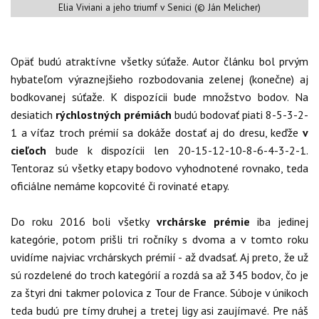
Elia Viviani a jeho triumf v Senici (© Ján Melicher)
Opäť budú atraktívne všetky súťaže. Autor článku bol prvým
hybateľom výraznejšieho rozbodovania zelenej (konečne) aj
bodkovanej súťaže. K dispozícii bude množstvo bodov. Na
desiatich
rýchlostných prémiách
budú bodovať piati 8-5-3-2-
1 a víťaz troch prémií sa dokáže dostať aj do dresu, keďže
v
cieľoch
bude k dispozícii len 20-15-12-10-8-6-4-3-2-1.
Tentoraz sú všetky etapy bodovo vyhodnotené rovnako, teda
oficiálne nemáme kopcovité či rovinaté etapy.
Do roku 2016 boli všetky
vrchárske prémie
iba jedinej
kategórie, potom prišli tri ročníky s dvoma a v tomto roku
uvidíme najviac vrchárskych prémií - až dvadsať. Aj preto, že už
sú rozdelené do troch kategórií a rozdá sa až 345 bodov, čo je
za štyri dni takmer polovica z Tour de France. Súboje v únikoch
teda budú pre tímy druhej a tretej ligy asi zaujímavé. Pre náš