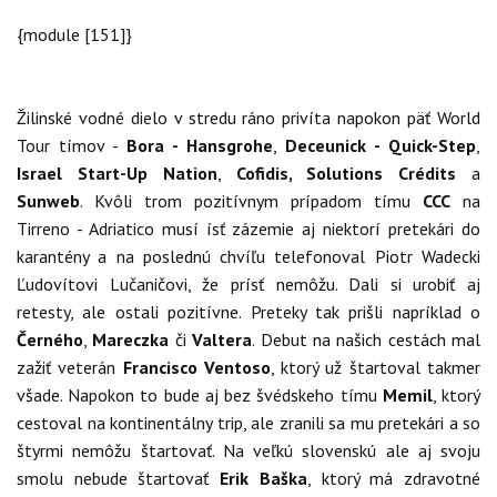
{module [151]}
Žilinské vodné dielo v stredu ráno privíta napokon päť World
Tour tímov -
Bora - Hansgrohe
,
Deceunick - Quick-Step
,
Israel Start-Up Nation
,
Cofidis, Solutions Crédits
a
Sunweb
. Kvôli trom pozitívnym prípadom tímu
CCC
na
Tirreno - Adriatico musí ísť zázemie aj niektorí pretekári do
karantény a na poslednú chvíľu telefonoval Piotr Wadecki
Ľudovítovi Lučaničovi, že prísť nemôžu. Dali si urobiť aj
retesty, ale ostali pozitívne. Preteky tak prišli napríklad o
Černého
,
Mareczka
či
Valtera
. Debut na našich cestách mal
zažiť veterán
Francisco Ventoso
, ktorý už štartoval takmer
všade. Napokon to bude aj bez švédskeho tímu
Memil
, ktorý
cestoval na kontinentálny trip, ale zranili sa mu pretekári a so
štyrmi nemôžu štartovať. Na veľkú slovenskú ale aj svoju
smolu nebude štartovať
Erik Baška
, ktorý má zdravotné