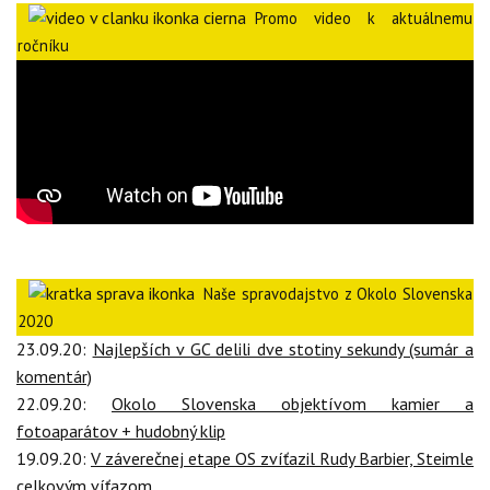
Promo video k aktuálnemu
ročníku
Naše spravodajstvo z Okolo Slovenska
2020
23.09.20:
Najlepších v GC delili dve stotiny sekundy (sumár a
komentár)
22.09.20:
Okolo Slovenska objektívom kamier a
fotoaparátov + hudobný klip
19.09.20:
V záverečnej etape OS zvíťazil Rudy Barbier, Steimle
celkovým víťazom