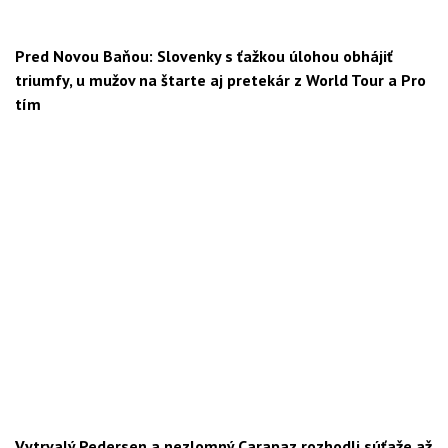
Pred Novou Baňou: Slovenky s ťažkou úlohou obhájiť
triumfy, u mužov na štarte aj pretekár z World Tour a Pro
tím
Vytrvalý Pedersen a nezlomný Carapaz rozhodli súťaže až