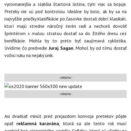
vyrovnanejšia a slabšia štartová listina, tým viac sa bojuje.
Preteky nie sú pod kontrolou. Ideálne by bolo, ak by sa na
najvyššie priečky klasifikácie po časovke dostali dobrí klasikári,
ktorí majú stredne náročný terén radi a nechceli dovoliť
šprintérom s malou stratou dostať sa do žltého dresu cez
bonifikácie. Mohla by to preto byť zaujímavá cyklistika.
Uvidíme čo predvedie
Juraj Sagan
. Mohol by od tímu dostať
voľnú ruku na nejaký únik.
- reklama -
-
reklama
-
Asi dvadsať minút pred prejazdom konvoja pretekov pôjde
opäť
reklamná karavána
, ktorá sa ale tento rok musí
zaobísť bez alegorického vozidla Cofidisu, ktoré sú všetky na