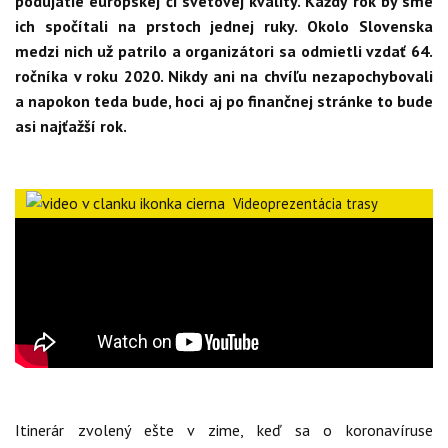
podujatie európskej či svetovej kvality. Každý rok by sme
ich spočítali na prstoch jednej ruky. Okolo Slovenska
medzi nich už patrilo a organizátori sa odmietli vzdať 64.
ročníka v roku 2020. Nikdy ani na chvíľu nezapochybovali
a napokon teda bude, hoci aj po finančnej stránke to bude
asi najťažší rok.
Videoprezentácia trasy
Itinerár zvolený ešte v zime, keď sa o koronavíruse