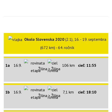
Okolo Slovenska 2020
(2.1), 16. - 19. septembra
(672 km) - 64. ročník
1a
16.9.
106 km
cieľ: 11:55
Žilina > Žilina
1b
16.9.
7,1 km
cieľ: 18:10
Žilina > Žilina