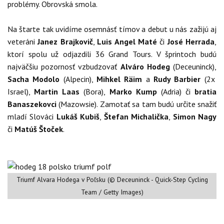
problémy. Obrovská smola.
Na štarte tak uvidíme osemnásť tímov a debut u nás zažijú aj
veteráni
Janez Brajkovič
,
Luis Angel Maté
či
José Herrada
,
ktorí spolu už odjazdili 36 Grand Tours. V šprintoch budú
najväčšiu pozornosť vzbudzovať
Alváro Hodeg
(Deceuninck),
Sacha Modolo
(Alpecin),
Mihkel Räim
a
Rudy Barbier
(2x
Israel),
Martin Laas
(Bora),
Marko Kump
(Adria) či
bratia
Banaszekovci
(Mazowsie). Zamotať sa tam budú určite snažiť
mladí Slováci
Lukáš Kubiš
,
Štefan Michalička
,
Simon Nagy
či
Matúš Štoček
.
Triumf Alvara Hodega v Poľsku (© Deceuninck - Quick-Step Cycling
Team / Getty Images)