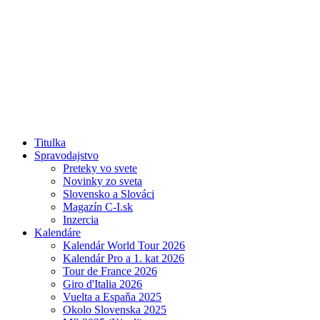
Titulka
Spravodajstvo
Preteky vo svete
Novinky zo sveta
Slovensko a Slováci
Magazín C-I.sk
Inzercia
Kalendáre
Kalendár World Tour 2026
Kalendár Pro a 1. kat 2026
Tour de France 2026
Giro d'Italia 2026
Vuelta a Espaňa 2025
Okolo Slovenska 2025