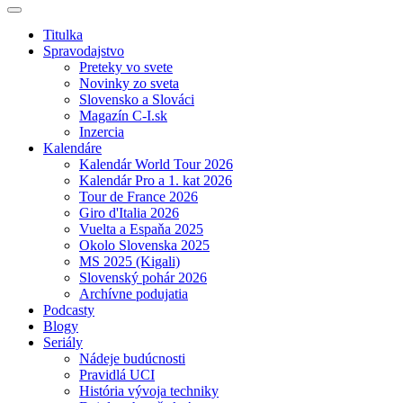
Titulka
Spravodajstvo
Preteky vo svete
Novinky zo sveta
Slovensko a Slováci
Magazín C-I.sk
Inzercia
Kalendáre
Kalendár World Tour 2026
Kalendár Pro a 1. kat 2026
Tour de France 2026
Giro d'Italia 2026
Vuelta a Espaňa 2025
Okolo Slovenska 2025
MS 2025 (Kigali)
Slovenský pohár 2026
Archívne podujatia
Podcasty
Blogy
Seriály
Nádeje budúcnosti
Pravidlá UCI
História vývoja techniky