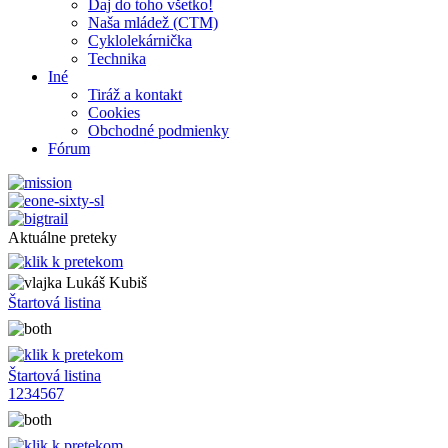
Daj do toho všetko!
Naša mládež (CTM)
Cyklolekárnička
Technika
Iné
Tiráž a kontakt
Cookies
Obchodné podmienky
Fórum
Aktuálne preteky
Lukáš Kubiš
Štartová listina
Štartová listina
1
2
3
4
5
6
7