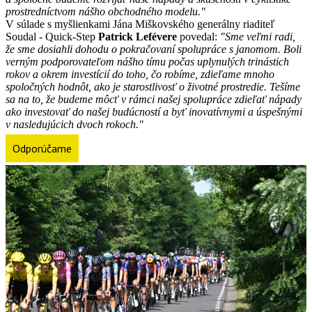
prostredníctvom nášho obchodného modelu."
V súlade s myšlienkami Jána Miškovského generálny riaditeľ
Soudal - Quick-Step
Patrick Lefévere
povedal:
"Sme veľmi radi,
že sme dosiahli dohodu o pokračovaní spolupráce s janomom. Boli
verným podporovateľom nášho tímu počas uplynulých trinástich
rokov a okrem investícií do toho, čo robíme, zdieľame mnoho
spoločných hodnôt, ako je starostlivosť o životné prostredie. Tešíme
sa na to, že budeme môcť v rámci našej spolupráce zdieľať nápady
ako investovať do našej budúcností a byť inovatívnymi a úspešnými
v nasledujúcich dvoch rokoch."
Odporúčame