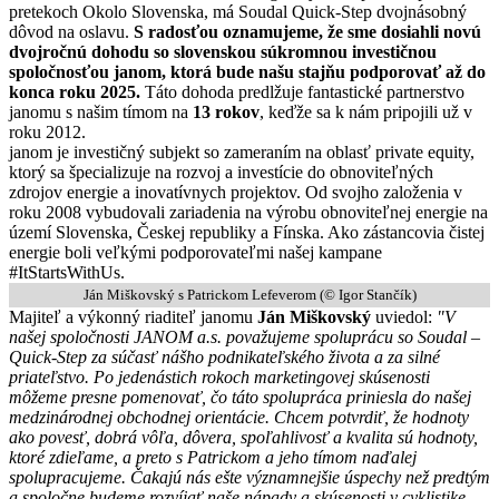
pretekoch Okolo Slovenska, má Soudal Quick-Step dvojnásobný
dôvod na oslavu.
S radosťou oznamujeme, že sme dosiahli novú
dvojročnú dohodu so slovenskou súkromnou investičnou
spoločnosťou janom, ktorá bude našu stajňu podporovať až do
konca roku 2025.
Táto dohoda predlžuje fantastické partnerstvo
janomu s našim tímom na
13 rokov
, keďže sa k nám pripojili už v
roku 2012.
janom je investičný subjekt so zameraním na oblasť private equity,
ktorý sa špecializuje na rozvoj a investície do obnoviteľných
zdrojov energie a inovatívnych projektov. Od svojho založenia v
roku 2008 vybudovali zariadenia na výrobu obnoviteľnej energie na
území Slovenska, Českej republiky a Fínska. Ako zástancovia čistej
energie boli veľkými podporovateľmi našej kampane
#ItStartsWithUs.
Ján Miškovský s Patrickom Lefeverom (© Igor Stančík)
Majiteľ a výkonný riaditeľ janomu
Ján Miškovský
uviedol:
"V
našej spoločnosti JANOM a.s. považujeme spoluprácu so Soudal –
Quick-Step za súčasť nášho podnikateľského života a za silné
priateľstvo. Po jedenástich rokoch marketingovej skúsenosti
môžeme presne pomenovať, čo táto spolupráca priniesla do našej
medzinárodnej obchodnej orientácie. Chcem potvrdiť, že hodnoty
ako povesť, dobrá vôľa, dôvera, spoľahlivosť a kvalita sú hodnoty,
ktoré zdieľame, a preto s Patrickom a jeho tímom naďalej
spolupracujeme. Čakajú nás ešte významnejšie úspechy než predtým
a spoločne budeme rozvíjať naše nápady a skúsenosti v cyklistike