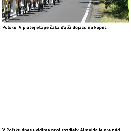
Poľsko: V piatej etape čaká ďalší dojazd na kopec
V Poľsku dnes uvidíme prvé rozdiely, Almeida je pre pád