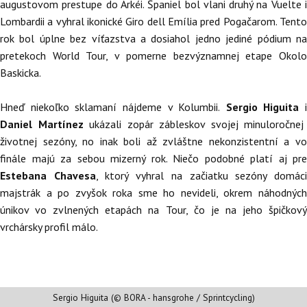
augustovom prestupe do Arkéi. Španiel bol vlani druhý na Vuelte i
Lombardii a vyhral ikonické Giro dell Emília pred Pogačarom. Tento
rok bol úplne bez víťazstva a dosiahol jedno jediné pódium na
pretekoch World Tour, v pomerne bezvýznamnej etape Okolo
Baskicka.
Hneď niekoľko sklamaní nájdeme v Kolumbii.
Sergio Higuita
i
Daniel Martínez
ukázali zopár zábleskov svojej minuloročnej
životnej sezóny, no inak boli až zvláštne nekonzistentní a vo
finále majú za sebou mizerný rok. Niečo podobné platí aj pre
Estebana Chavesa
, ktorý vyhral na začiatku sezóny domác
majstrák a po zvyšok roka sme ho nevideli, okrem náhodných
únikov vo zvlnených etapách na Tour, čo je na jeho špičkový
vrchársky profil málo.
Sergio Higuita (© BORA - hansgrohe / Sprintcycling)