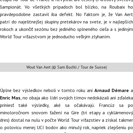
šampionát. Vo všetkých prípadoch bol blízko, na Roubaix ho
pravdepodobne zastavil iba defekt. No faktom je, že Van Aert
patrí do najelitnejšej skupiny pretekárov na svete, je v najlepších
rokoch a ukončiť sezónu bez jediného splneného cieľa a s jediným
World Tour víťazstvom je jednoducho veľkým zlyhaním.
Wout Van Aert (© Sam Buchli / Tour de Suisse)
Úplne bez výsledkov neboli v tomto roku ani
Arnaud Démare
a
Enric Mas
, no obaja ako lídri svojich tímov nedokázali ani zďalek
priniesť také výsledky, aké sa očakávajú. Francúz sa po
minoloročnom snovom ťažení na Gire (tri etapy a cyklámenový
dres) dostal na nulu v počte World Tour víťazstiev a získal takmer
o polovicu menej UCI bodov ako minulý rok, napriek zlepšeniu po