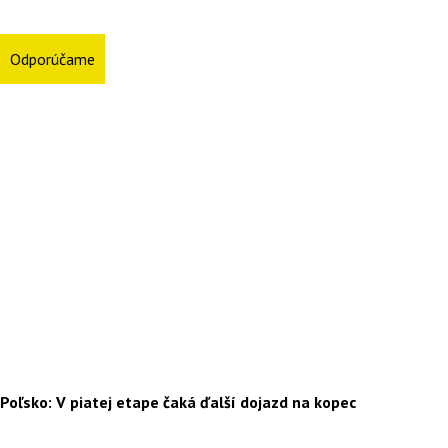
Odporúčame
Poľsko: V piatej etape čaká ďalší dojazd na kopec