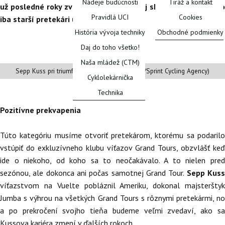
Nádeje budúcnosti
Tiráž a kontakt
už posledné roky zvykli. Niektorí však aj sklamali, a neboli to
Pravidlá UCI
Cookies
iba starší pretekári ustupujúci zo slávy.
História vývoja techniky
Obchodné podmienky
Daj do toho všetko!
FÓRUM
Naša mládež (CTM)
Sepp Kuss pri triumfe na Vuelte (© Unipublic/Sprint Cycling Agency)
Cyklolekárnička
Technika
Pozitívne prekvapenia
Túto kategóriu musíme otvoriť pretekárom, ktorému sa podarilo
vstúpiť do exkluzívneho klubu víťazov Grand Tours, obzvlášť keď
ide o niekoho, od koho sa to neočakávalo. A to nielen pred
sezónou, ale dokonca ani počas samotnej Grand Tour.
Sepp Kus
víťazstvom na Vuelte pobláznil Ameriku, dokonal majsterštyk
Jumba s výhrou na všetkých Grand Tours s rôznymi pretekármi, no
a po prekročení svojho tieňa budeme veľmi zvedaví, ako sa
Kussova kariéra zmení v ďalších rokoch.