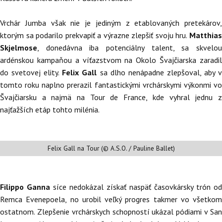
Vrchár Jumba však nie je jediným z etablovaných pretekárov,
ktorým sa podarilo prekvapiť a výrazne zlepšiť svoju hru.
Matthias
Skjelmose
, donedávna iba potenciálny talent, sa skvelou
ardénskou kampaňou a víťazstvom na Okolo Švajčiarska zaradil
do svetovej elity.
Felix Gall
sa dlho nenápadne zlepšoval, aby 
tomto roku naplno prerazil fantastickými vrchárskymi výkonmi vo
Švajčiarsku a najmä na Tour de France, kde vyhral jednu z
najťažších etáp tohto milénia.
Felix Gall na Tour (© A.S.O. / Pauline Ballet)
Filippo Ganna
síce nedokázal získať naspäť časovkársky trón od
Remca Evenepoela, no urobil veľký progres takmer vo všetkom
ostatnom. Zlepšenie vrchárskych schopností ukázal pódiami v San