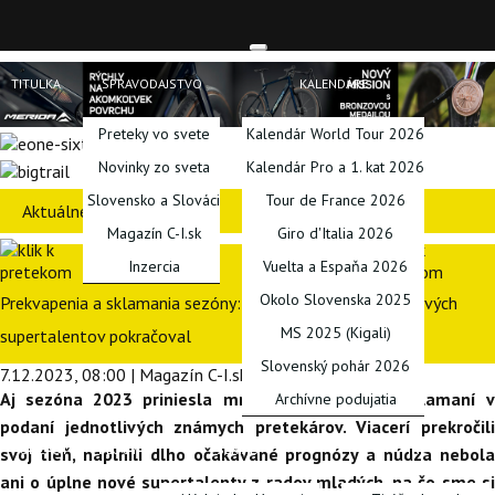
TITULKA
SPRAVODAJSTVO
KALENDÁRE
Preteky vo svete
Kalendár World Tour 2026
Novinky zo sveta
Kalendár Pro a 1. kat 2026
Slovensko a Slováci
Tour de France 2026
Aktuálne preteky
Magazín C-I.sk
Giro d'Italia 2026
Inzercia
Vuelta a Espaňa 2026
Okolo Slovenska 2025
Prekvapenia a sklamania sezóny: Van Aert zlyhal, príliv nových
MS 2025 (Kigali)
supertalentov pokračoval
Slovenský pohár 2026
7.12.2023, 08:00 | Magazín C-I.sk | Peter Matis
Aj sezóna 2023 priniesla mnoho prekvapení i sklamaní v
Archívne podujatia
podaní jednotlivých známych pretekárov. Viacerí prekročili
PODCASTY
BLOGY
SERIÁLY
INÉ
svoj tieň, naplnili dlho očakávané prognózy a núdza nebola
ani o úplne nové supertalenty z radov mladých, na čo sme si