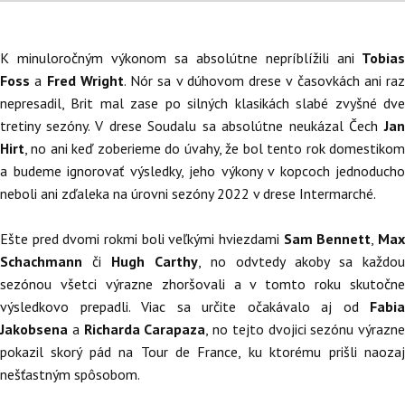
K minuloročným výkonom sa absolútne nepríblížili ani
Tobias
Foss
a
Fred Wright
. Nór sa v dúhovom drese v časovkách ani raz
nepresadil, Brit mal zase po silných klasikách slabé zvyšné dve
tretiny sezóny. V drese Soudalu sa absolútne neukázal Čech
Ja
Hirt
, no ani keď zoberieme do úvahy, že bol tento rok domestikom
a budeme ignorovať výsledky, jeho výkony v kopcoch jednoducho
neboli ani zďaleka na úrovni sezóny 2022 v drese Intermarché.
Ešte pred dvomi rokmi boli veľkými hviezdami
Sam Bennett
,
Ma
Schachmann
či
Hugh Carthy
, no odvtedy akoby sa každou
sezónou všetci výrazne zhoršovali a v tomto roku skutočne
výsledkovo prepadli. Viac sa určite očakávalo aj od
Fabia
Jakobsena
a
Richarda Carapaza
, no tejto dvojici sezónu výrazne
pokazil skorý pád na Tour de France, ku ktorému prišli naozaj
nešťastným spôsobom.