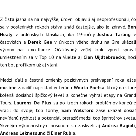
Z čista jasna sa na najvyššej úrovni objavili aj neoprofesionáli, čo
sa v posledných rokoch stáva snáď častejšie, ako je zdravé.
Ben
Healy
v ardénskych klasikách, iba 19-ročný
Joshua Tarling
v
časovkách a
Derek Gee
v únikoch všeho druhu na Gire ukázal
výkony par excellance. Očakávaný veľký krok vpred spravil
umiestnením sa v Top 10 na Vuelte aj
Cian Uijdtebroecks
, hoc
ten bol profíkom už aj vlani.
Medzi ďalšie čestné zmienky pozitívnych prekvapení roka ešte
musíme zaradiť napríklad veterána
Wouta Poelsa
, ktorý na staré
kolená dosiahol špičkový level a konečne vyhral etapy na Grand
Tours.
Laurens De Plus
sa po troch rokoch problémov konečn
vrátil do svojej top formy,
Sam Welsford
zase
ukázal dosia
nevídanú rýchlosť a potenciál preraziť medzi top šprintérov sveta.
Skvelým výkonnostným posunom sa zaskveli aj
Andrea Bagioli
Andreas Leknessund
či
Einer Rubio
.