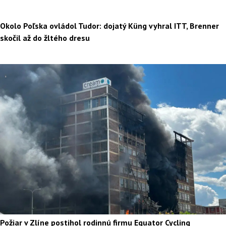
Okolo Poľska ovládol Tudor: dojatý Küng vyhral ITT, Brenner
skočil až do žltého dresu
Požiar v Zlíne postihol rodinnú firmu Equator Cycling