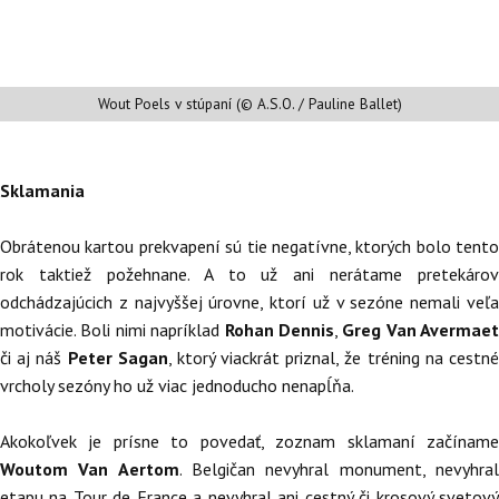
Wout Poels v stúpaní (© A.S.O. / Pauline Ballet)
Sklamania
Obrátenou kartou prekvapení sú tie negatívne, ktorých bolo tento
rok taktiež požehnane. A to už ani nerátame pretekárov
odchádzajúcich z najvyššej úrovne, ktorí už v sezóne nemali veľa
motivácie. Boli nimi napríklad
Rohan Dennis
,
Greg Van Avermaet
či aj náš
Peter Sagan
, ktorý viackrát priznal, že tréning na cestn
vrcholy sezóny ho už viac jednoducho nenapĺňa.
Akokoľvek je prísne to povedať, zoznam sklamaní začíname
Woutom Van Aertom
. Belgičan nevyhral monument, nevyhra
etapu na Tour de France a nevyhral ani cestný či krosový svetový