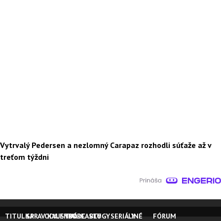
Vytrvalý Pedersen a nezlomný Carapaz rozhodli súťaže až v
treťom týždni
TITULKA
SPRAVODAJSTVO
KALENDÁRE
PODCASTY
BLOGY
SERIÁLY
INÉ
FÓRUM