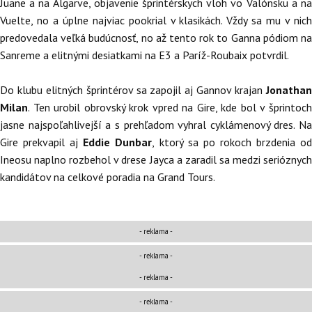
Juane a na Algarve, objavenie šprintérskych vloh vo Valónsku a na
Vuelte, no a úplne najviac pookrial v klasikách. Vždy sa mu v nich
predovedala veľká budúcnosť, no až tento rok to Ganna pódiom na
Sanreme a elitnými desiatkami na E3 a Paríž-Roubaix potvrdil.
Do klubu elitných šprintérov sa zapojil aj Gannov krajan
Jonatha
Milan
. Ten urobil obrovský krok vpred na Gire, kde bol v šprintoch
jasne najspoľahlivejší a s prehľadom vyhral cyklámenový dres. Na
Gire prekvapil aj
Eddie Dunbar
, ktorý sa po rokoch brzdenia o
Ineosu naplno rozbehol v drese Jayca a zaradil sa medzi serióznych
kandidátov na celkové poradia na Grand Tours.
- reklama -
-
reklama
-
- reklama -
-
reklama
-