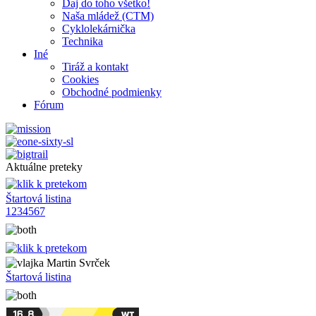
Daj do toho všetko!
Naša mládež (CTM)
Cyklolekárnička
Technika
Iné
Tiráž a kontakt
Cookies
Obchodné podmienky
Fórum
Aktuálne preteky
Štartová listina
1
2
3
4
5
6
7
Martin Svrček
Štartová listina