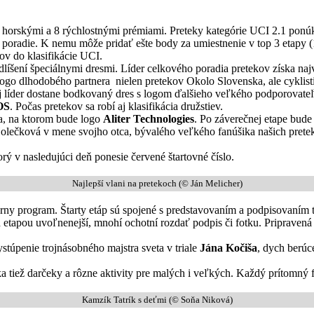
19 horskými a 8 rýchlostnými prémiami. Preteky kategórie UCI 2.1 pon
é poradie. K nemu môže pridať ešte body za umiestnenie v top 3 etapy 
ov do klasifikácie UCI.
dlíšení špeciálnymi dresmi. Líder celkového poradia pretekov získa naj
e logo dlhodobého partnera nielen pretekov Okolo Slovenska, ale cykli
j líder dostane bodkovaný dres s logom ďalšieho veľkého podporovateľa
OS
. Počas pretekov sa robí aj klasifikácia družstiev.
ka, na ktorom bude logo
Aliter Technologies
. Po záverečnej etape bude
olečková v mene svojho otca, bývalého veľkého fanúšika našich preteko
orý v nasledujúci deň ponesie červené štartovné číslo.
Najlepší vlani na pretekoch (© Ján Melicher)
ny program. Štarty etáp sú spojené s predstavovaním a podpisovaním t
ed etapou uvoľnenejší, mnohí ochotní rozdať podpis či fotku. Pripraven
stúpenie trojnásobného majstra sveta v triale
Jána Kočiša
, dych berúc
 tiež darčeky a rôzne aktivity pre malých i veľkých. Každý prítomný f
Kamzík Tatrík s deťmi (© Soňa Niková)