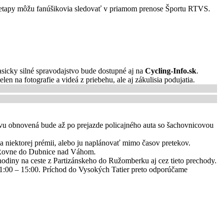
ny etapy môžu fanúšikovia sledovať v priamom prenose Športu RTVS.
sicky silné spravodajstvo bude dostupné aj na
Cycling-Info.sk
.
en na fotografie a videá z priebehu, ale aj zákulisia podujatia.
vu obnovená bude až po prejazde policajného auta so šachovnicovou
a niektorej prémii, alebo ju naplánovať mimo časov pretekov.
ké Rovne do Dubnice nad Váhom.
odiny na ceste z Partizánskeho do Ružomberku aj cez tieto prechody.
1:00 – 15:00. Príchod do Vysokých Tatier preto odporúčame