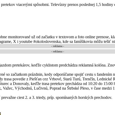
ehu pretekov viacerými spôsobmi. Televízny prenos poslednej 1,5 hodi
bne monitorované už od začiatku v textovom a foto online prenose, kla
grame, X i youtube #okoloslovenska, kde sa fanúšikovia môžu tešiť niel
- reklama -
- reklama -
rejazdom pretekárov, keďže cyklistom predchádza reklamná kolóna. Zno
jené so začiatkom prázdnin, kedy odporúčame spojiť cestu s fandením n
edy trasa povedie z Piešťan cez Vrbové, Starú Turú, Trenčín, Lednic
turec a Donovaly, keďže trasa pretekov prechádza od 10:20 do 15:00 h
, Važec, Východnú, Lučivnú, Poprad na Štrbské Pleso, v čase medzi 1
 prevažne ciest 2. a 3. triedy, príp. spomínaných horských prechodov.