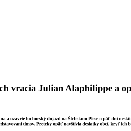
koch vracia Julian Alaphilippe a
júna a uzavrie ho horský dojazd na Štrbskom Plese o päť dní nesk
edstavovaní tímov. Preteky opäť navštívia desiatky obcí, kryť ich