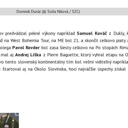
Dominik Dunár (© Soňa Niková / SZC)
ov predvádzal pekné výkony napríklad
Samuel Kováč
z Dukly, 
až na West Bohemia Tour, na ME bol 21. a skončil celkovo piaty 
kolega
Pavol Rovder
bol zasa šiesty celkovo na Po stopách Rim
y mal aj
Andrej Líška
z Pierre Baguette, ktorý vyhral etapu na 
vo tento slovenský kontinentálny tím bol veľmi viditeľný napríkl
 štartoval aj na Okolo Slovinska, hoci najväčšie úspechy získal