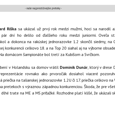
- naše najprestížnejšie preteky -
ard Riška
sa ukázal už prvý rok medzi mužmi, hoci sa narodil a
 pár dní ho delilo od ďalšieho roku medzi juniormi. Oveľa st
akol a dokonca na rakúskej jednorazovke 1.2 skončil siedmy, na 
ej konkurencii celkovo 18. a na Top 20 siahal aj na výborne obsa
. Na domácom šampionáte bol tretí za Kubišom a Svrčkom.
ení v Holandsku sa domov vrátil
Dominik Dunár
, ktorý v drese 
 reprezentácie rovnako ako prvoročák dosiahol viaceré pozoru
á priečka na talianskej jednorazovke 1.2U či 17. priečka celkovo na
a pretekoch s výraznou západnou konkurenciou. Škoda, že pre vše
 dlhé trate na ME a MS priťažké. Rozhodne platí klišé, že ukázali s