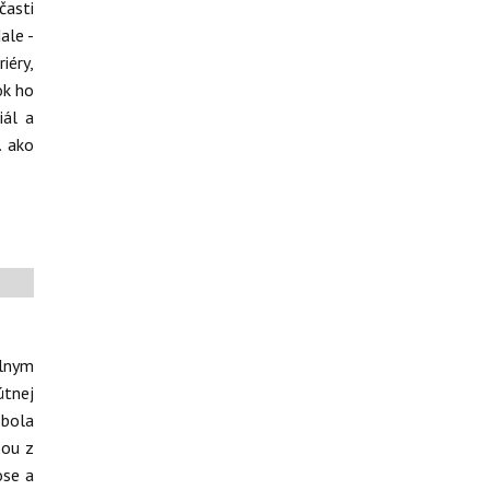
časti
ale -
iéry,
ok ho
iál a
. ako
álnym
útnej
 bola
šou z
ose a