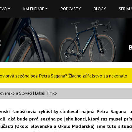
TVO
KALENDÁRE
PODCASTY
BLOGY
SERIÁL
kov prvá sezóna bez Petra Sagana? Žiadne zúfalstvo sa nekonalo
lovensko a Slováci | Lukáš Timko
enskí fanúšikovia cyklistiky sledovali najmä Petra Sagana, 
li, aká bude prvá sezóna po jeho konci, ktorý raz musel prís
účasti (Okolo Slovenska a Okolo Maďarska) sme túto situáci