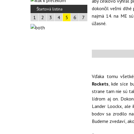
aby celkovo vyhral p
dokončil veľmi dlhé 
Štartová listina
najmä 14. na ME sú 
1
2
3
4
5
6
7
úžasné.
Vďaka tomu všetké
Rockets
, kde síce 
strane tam nie sú ta
lídrom aj on. Dokon
Lander Loockx, ale 
bodov sa zrodilo n
Budeme zvedaví, ako 