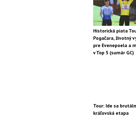
Historická piata To
Pogačara, životný 
pre Evenepoela a m
v Top 5 (sumár GC)
Tour: Ide sa brutál
kráľovská etapa