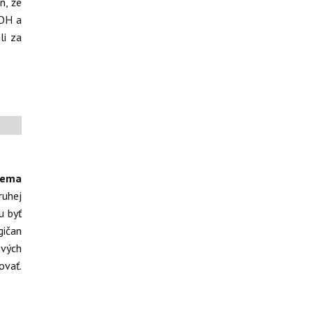
n, že
 OH a
li za
tema
ruhej
u byť
gičan
ových
ovať.