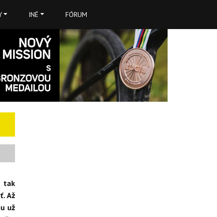
Y
INÉ
FÓRUM
a tak
ť. Až
u už