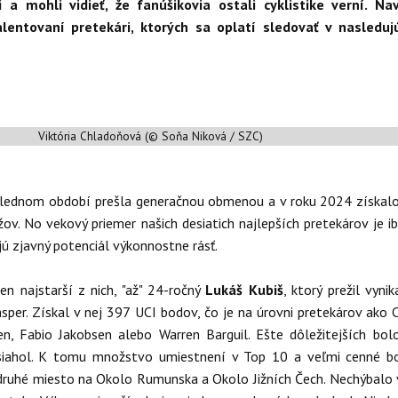
i a mohli vidieť, že fanúšikovia ostali cyklistike verní. Na
alentovaní pretekári, ktorých sa oplatí sledovať v nasleduj
Viktória Chladoňová (© Soňa Niková / SZC)
oslednom období prešla generačnou obmenou a v roku 2024 získal
v. No vekový priemer našich desiatich najlepších pretekárov je i
jú zjavný potenciál výkonnostne rásť.
en najstarší z nich, "až" 24-ročný
Lukáš Kubiš
, ktorý prežil vynik
sper. Získal v nej 397 UCI bodov, čo je na úrovni pretekárov ako 
n, Fabio Jakobsen alebo Warren Barguil. Ešte dôležitejších bol
osiahol. K tomu množstvo umiestnení v Top 10 a veľmi cenné bo
. druhé miesto na Okolo Rumunska a Okolo Jižních Čech. Nechýbalo 