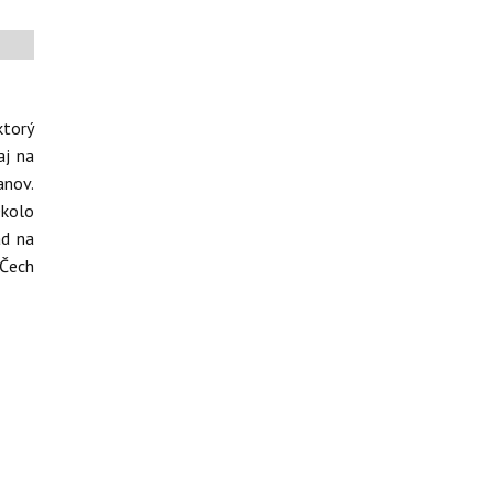
ktorý
aj na
anov.
Okolo
ad na
 Čech