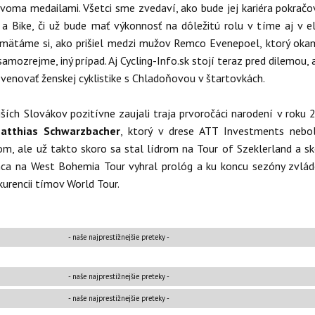
dvoma medailami. Všetci sme zvedaví, ako bude jej kariéra pokračo
a Bike, či už bude mať výkonnosť na dôležitú rolu v tíme aj v el
Pamätáme si, ako prišiel medzi mužov Remco Evenepoel, ktorý oka
 samozrejme, iný prípad. Aj Cycling-Info.sk stojí teraz pred dilemou, 
 venovať ženskej cyklistike s Chladoňovou v štartovkách.
ejších Slovákov pozitívne zaujali traja prvoročáci narodení v roku 
atthias Schwarzbacher
, ktorý v drese ATT Investments nebo
m, ale už takto skoro sa stal lídrom na Tour of Szeklerland a sk
nca na West Bohemia Tour vyhral prológ a ku koncu sezóny zvlád
kurencii tímov World Tour.
- naše najprestížnejšie preteky -
- naše najprestížnejšie preteky -
- naše najprestížnejšie preteky -