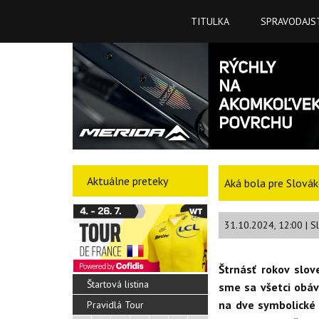
TITULKA
SPRAVODAJS
Aktuálne preteky
Aká bola pre Slová
31.10.2024, 12:00 | S
Štrnásť rokov slov
Štartová listina
sme sa všetci obáva
na dve symbolické 
Pravidlá Tour