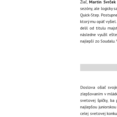
Žiaľ,
Martin Svrče
sezóny, ale logicky 
Quick-Step. Postupne 
ktorý mu opäť vyšiel
delil od titulu majs
následne využil ešt
najlepší zo Soudalu.
Doslova ošiaľ svoj
zlepšovaním v mláde
svetovej špičky, ba
najlepšou juniorskou
celej svetovej konku