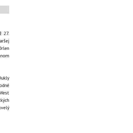
ž 27.
aršej
Orlen
denom
Dukly
hodné
 West
tkých
kvelý