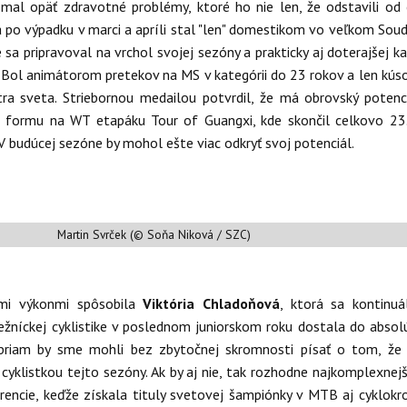
k
mal opäť zdravotné problémy, ktoré ho nie len, že odstavili od 
sa po výpadku v marci a apríli stal "len" domestikom vo veľkom Soud
sa pripravoval na vrchol svojej sezóny a prakticky aj doterajšej kar
. Bol animátorom pretekov na MS v kategórii do 23 rokov a len kús
tra sveta. Striebornou medailou potvrdil, že má obrovský potenc
e formu na WT etapáku Tour of Guangxi, kde skončil celkovo 23
 V budúcej sezóne by mohol ešte viac odkryť svoj potenciál.
Martin Svrček (© Soňa Niková / SZC)
imi výkonmi spôsobila
Viktória Chladoňová
, ktorá sa kontinu
žníckej cyklistike v poslednom juniorskom roku dostala do absol
 priam by sme mohli bez zbytočnej skromnosti písať o tom, že
 cyklistkou tejto sezóny. Ak by aj nie, tak rozhodne najkomplexnej
rencie, keďže získala tituly svetovej šampiónky v MTB aj cyklokr