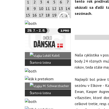
tento rok prežíval
1
2
3
4
5
6
7
ukázali sa ďalší t
8
9
10
11
12
13
14
sezónach.
15
16
17
18
19
20
21
Naša cyklistika v p
Lukáš Kubiš
body 24 rôznych mužo
Štartová listina
rokov, teda stále ma
Najlepší bol práve t
sezónu v Elkove - Ka
M. Schwarzbacher
Ewan, Kasper Asgree
Štartová listina
víťazstiev, ktoré d
celkové tretie, resp