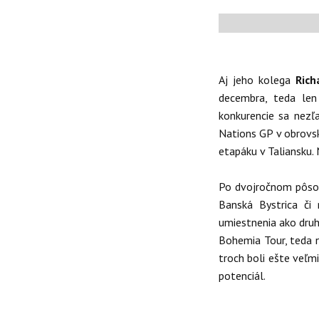
Aj jeho kolega
Rich
decembra, teda len
konkurencie sa nezľ
Nations GP v obrovsk
etapáku v Taliansku
Po dvojročnom pôsob
Banská Bystrica či
umiestnenia ako druh
Bohemia Tour, teda n
troch boli ešte veľmi
potenciál.