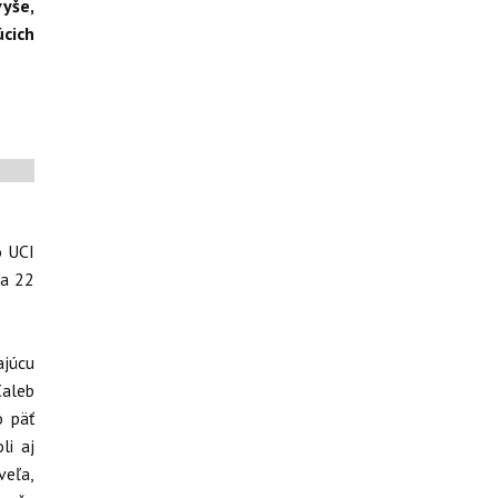
vyše,
úcich
o UCI
ba 22
ajúcu
Caleb
o päť
li aj
veľa,