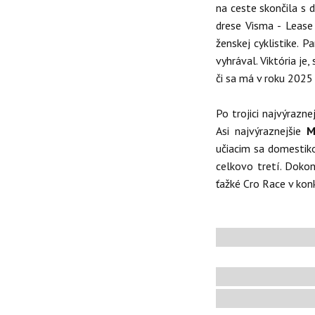
na ceste skončila s 
drese Visma - Lease 
ženskej cyklistike. 
vyhrával. Viktória je,
či sa má v roku 2025
Po trojici najvýrazn
Asi najvýraznejšie
M
učiacim sa domestiko
celkovo tretí. Doko
ťažké Cro Race v kon