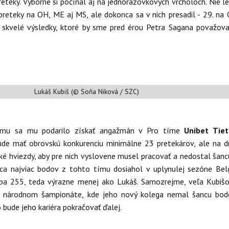
reteky. Výborne si počínal aj na jednorazovkových vrcholoch. Nie le
preteky na OH, ME aj MS, ale dokonca sa v nich presadil - 29. na
skvelé výsledky, ktoré by sme pred érou Petra Sagana považova
Lukáš Kubiš (© Soňa Niková / SZC)
mu sa mu podarilo získať angažmán v Pro tíme
Unibet Tie
bude mať obrovskú konkurenciu minimálne 23 pretekárov, ale na d
ké hviezdy, aby pre nich vyslovene musel pracovať a nedostal šanc
ca najviac bodov z tohto tímu dosiahol v uplynulej sezóne Bel
iba 255, teda výrazne menej ako Lukáš. Samozrejme, veľa Kubiš
a národnom šampionáte, kde jeho nový kolega nemal šancu bod
bude jeho kariéra pokračovať ďalej.