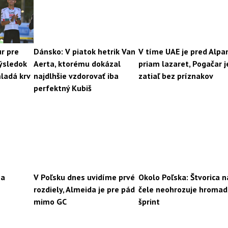
ur pre
Dánsko: V piatok hetrik Van
V tíme UAE je pred Alpa
výsledok
Aerta, ktorému dokázal
priam lazaret, Pogačar j
ladá krv
najdlhšie vzdorovať iba
zatiaľ bez príznakov
perfektný Kubiš
na
V Poľsku dnes uvidíme prvé
Okolo Poľska: Štvorica n
rozdiely, Almeida je pre pád
čele neohrozuje hroma
mimo GC
šprint