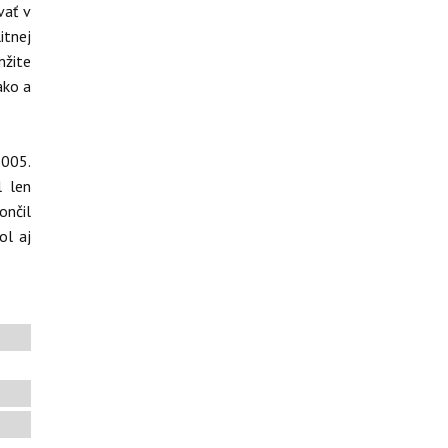
vať v
itnej
mžite
ako a
2005.
l len
ončil
ol aj