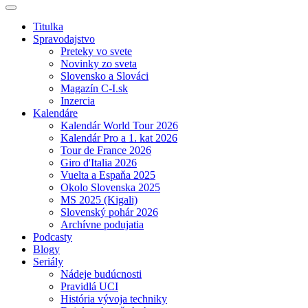
Titulka
Spravodajstvo
Preteky vo svete
Novinky zo sveta
Slovensko a Slováci
Magazín C-I.sk
Inzercia
Kalendáre
Kalendár World Tour 2026
Kalendár Pro a 1. kat 2026
Tour de France 2026
Giro d'Italia 2026
Vuelta a Espaňa 2025
Okolo Slovenska 2025
MS 2025 (Kigali)
Slovenský pohár 2026
Archívne podujatia
Podcasty
Blogy
Seriály
Nádeje budúcnosti
Pravidlá UCI
História vývoja techniky