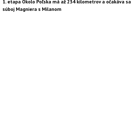
1. etapa Okolo Poľska má až 234 kilometrov a očakáva sa
súboj Magniera s Milanom