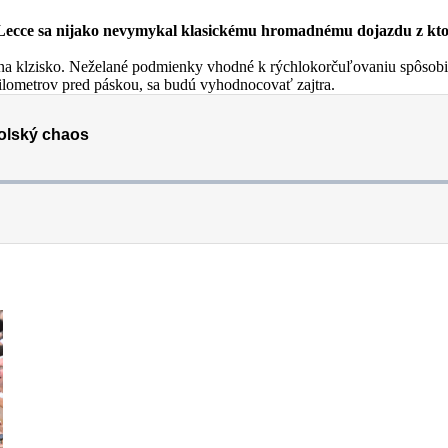
t do Lecce sa nijako nevymykal klasickému hromadnému dojazdu z kt
 na klzisko. Neželané podmienky vhodné k rýchlokorčuľovaniu spôsobil
lometrov pred páskou, sa budú vyhodnocovať zajtra.