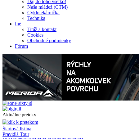
Daj do toho všetko!
Naša mládež (CTM)
Cyklolekárnička
Technika
Iné
Tiráž a kontakt
Cookies
Obchodné podmienky
Fórum
Aktuálne preteky
Štartová listina
Pravidlá Tour