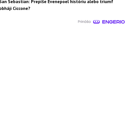
San Sebastian: Prepíše Evenepoel históriu alebo triumf
obháji Ciccone?