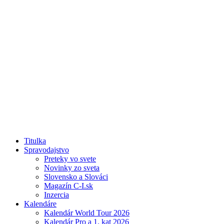
Titulka
Spravodajstvo
Preteky vo svete
Novinky zo sveta
Slovensko a Slováci
Magazín C-I.sk
Inzercia
Kalendáre
Kalendár World Tour 2026
Kalendár Pro a 1. kat 2026