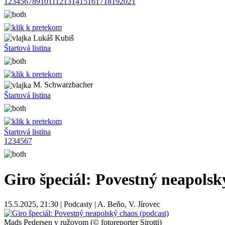
1
2
3
4
5
6
7
8
9
10
11
12
13
14
15
16
17
18
19
20
21
Lukáš Kubiš
Štartová listina
M. Schwarzbacher
Štartová listina
Štartová listina
1
2
3
4
5
6
7
Giro špeciál: Povestný neapolsk
15.5.2025, 21:30 | Podcasty | A. Beňo, V. Jírovec
Mads Pedersen v ružovom (© fotoreporter Sirotti)