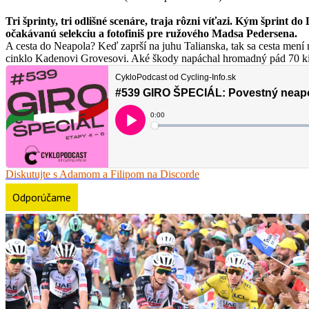
Tri šprinty, tri odlišné scenáre, traja rôzni víťazi. Kým šprin
očakávanú selekciu a fotofiniš pre ružového Madsa Pedersena.
A cesta do Neapola? Keď zaprší na juhu Talianska, tak sa cesta mení
cinklo Kadenovi Grovesovi. Aké škody napáchal hromadný pád 70 ki
Diskutujte s Adamom a Filipom na Discorde
Odporúčame