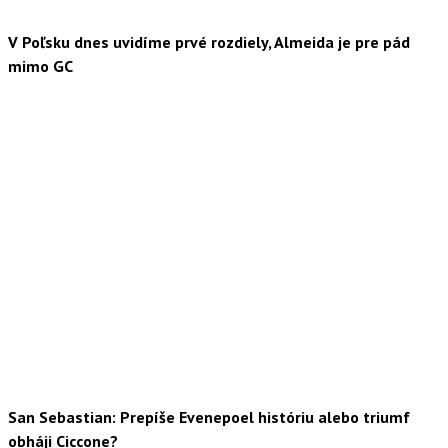
V Poľsku dnes uvidíme prvé rozdiely, Almeida je pre pád
mimo GC
San Sebastian: Prepíše Evenepoel históriu alebo triumf
obháji Ciccone?