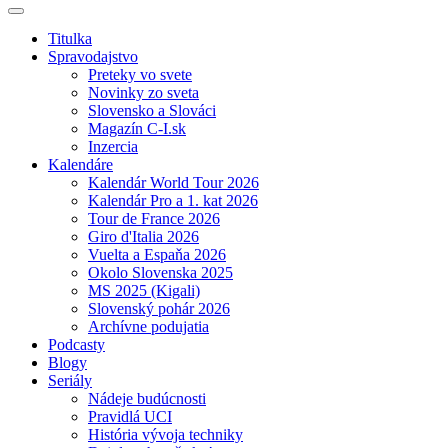
Titulka
Spravodajstvo
Preteky vo svete
Novinky zo sveta
Slovensko a Slováci
Magazín C-I.sk
Inzercia
Kalendáre
Kalendár World Tour 2026
Kalendár Pro a 1. kat 2026
Tour de France 2026
Giro d'Italia 2026
Vuelta a Espaňa 2026
Okolo Slovenska 2025
MS 2025 (Kigali)
Slovenský pohár 2026
Archívne podujatia
Podcasty
Blogy
Seriály
Nádeje budúcnosti
Pravidlá UCI
História vývoja techniky