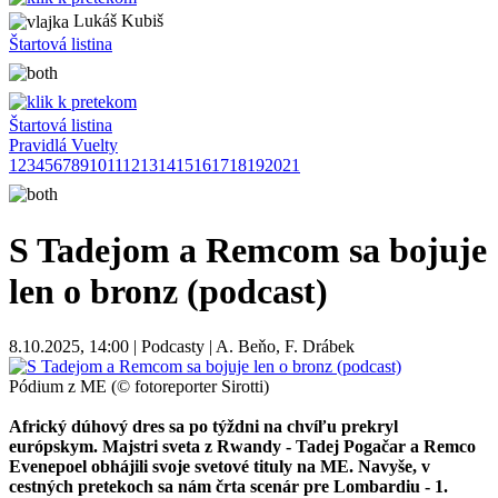
Lukáš Kubiš
Štartová listina
Štartová listina
Pravidlá Vuelty
1
2
3
4
5
6
7
8
9
10
11
12
13
14
15
16
17
18
19
20
21
S Tadejom a Remcom sa bojuje
len o bronz (podcast)
8.10.2025, 14:00 | Podcasty | A. Beňo, F. Drábek
Pódium z ME (© fotoreporter Sirotti)
Africký dúhový dres sa po týždni na chvíľu prekryl
európskym. Majstri sveta z Rwandy - Tadej Pogačar a Remco
Evenepoel obhájili svoje svetové tituly na ME. Navyše, v
cestných pretekoch sa nám črta scenár pre Lombardiu - 1.