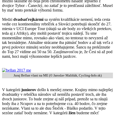
možno skúsime do boja proti chronometru nasadiť lepšieho z
dvojice Tybor - Čanecký, no zatiaľ je to predčasná záležitosť. Musel
by mať tento pretekár výbornú formu.
Medzi
dvadsaťrojkármi
sa systém kvalifikácie nemení, teda cesta
vedie cez kontinentálny rebríček a Slováci potrebujú skončiť do 27.
miesta v UCI Europe Tour (rátajú sa ale body zo všetkých pretekov,
teda aj z Afriky), aby mohli postaviť trojicu nádejí. Tu sme
momentálne mimo, rovnako ako vlani, no tentoraz to nevyzerá až
tak beznádejne. Aktuálne strácame iba pätnásť bodov a až tak veľa z
prvej polovice minulej sezóny neobhajujeme. Šancu na prekĺznutie
do Top 27 vidíme asi 50 na 50. Zaujímavosťou je, že Česi sú až pod
nami, hoci majú výkonnostne lepších jazdcov.
Juraj Bellan vlani na ME (© Jaroslav Maliňák, Cycling-Info.sk)
V kategórii
juniorov
došlo k menšej zmene. Krajiny mimo najlepšej
dvadsiatky v rebríčku národov už nemôžu postaviť troch, ale iba
dvoch juniorov. To bude zrejme aj náš prípad, pretože sa tu rátajú
body iba z Ncupov a na to potrebujeme cca. 40 bodov, čo zrejme
nezískame. Vlani sa to ale duu Štoček - Blaško podarilo. V tejto
sezóne zatiaľ body nemáme. V kategórii
žien
budeme môcť