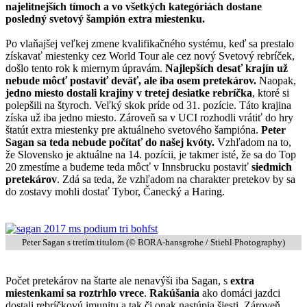
najelitnejších tímoch a vo všetkých kategóriách dostane
posledný svetový šampión extra miestenku.
Po vlaňajšej veľkej zmene kvalifikačného systému, keď sa prestalo
získavať miestenky cez World Tour ale cez nový Svetový rebríček,
došlo tento rok k miernym úpravám.
Najlepších desať krajín už
nebude môcť postaviť deväť, ale iba osem pretekárov.
Naopak,
jedno miesto dostali krajiny v tretej desiatke rebríčka
, ktoré si
polepšili na štyroch. Veľký skok príde od 31. pozície. Táto krajina
získa už iba jedno miesto. Zároveň sa v UCI rozhodli vrátiť do hry
štatút extra miestenky pre aktuálneho svetového šampióna.
Peter
Sagan sa teda nebude počítať do našej kvóty.
Vzhľadom na to,
že Slovensko je aktuálne na 14. pozícii, je takmer isté, že sa do Top
20 zmestíme a budeme teda môcť v Innsbrucku postaviť
siedmich
pretekárov
. Zdá sa teda, že vzhľadom na charakter pretekov by sa
do zostavy mohli dostať Tybor, Čanecký a Haring.
Peter Sagan s tretím titulom (© BORA-hansgrohe / Stiehl Photography)
Počet pretekárov na štarte ale nenavýši iba Sagan, s
extra
miestenkami sa roztrhlo vrece
.
Rakúšania
ako domáci jazdci
dostali rebríčkovú imunitu a tak či onak nastúpia šiesti. Zároveň