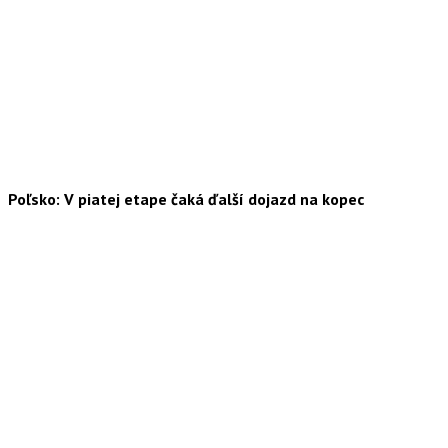
Poľsko: V piatej etape čaká ďalší dojazd na kopec