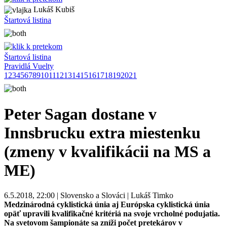
Lukáš Kubiš
Štartová listina
Štartová listina
Pravidlá Vuelty
1
2
3
4
5
6
7
8
9
10
11
12
13
14
15
16
17
18
19
20
21
Peter Sagan dostane v
Innsbrucku extra miestenku
(zmeny v kvalifikácii na MS a
ME)
6.5.2018, 22:00 | Slovensko a Slováci | Lukáš Timko
Medzinárodná cyklistická únia aj Európska cyklistická únia
opäť upravili kvalifikačné kritériá na svoje vrcholné podujatia.
Na svetovom šampionáte sa zníži počet pretekárov v