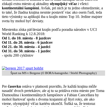
získajú extra miesto aj aktuálny
olympijský víťaz
i všetci
kontinentálni šampióni
. Avšak, pri nich je tu jedno obmedzenie, a
to také, že žiadna krajina nesmie postaviť viac ako osem ľudí, teda
tieto výnimky sa aplikujú iba u krajín mimo Top 10. Jedine majster
sveta by mohol byť deviaty.
Miestenku získa päťdesiat krajín podľa poradia národov v UCI
World Ranking k 12.8.2018:
Od 1. do 10. miesta - 8 jazdcov
Od 11. do 20. miesta - 6 jazdcov
Od 21. do 30. miesta - 4 jazdci
Od 31. do 50. miesta - 1 jazdec
- spolu 200 cyklistov
Špurt na MS v Bergene (© BORA-hansgrohe / Stiehl Photography)
Pre
časovku
ostáva v platnosti pravidlo, že každá krajina môže
nasadiť dvoch pretekárov, ale aj tu sa pridáva extra miesto pre Toma
Dumoulina i kontinentálnych šampiónov a Fabian Cancellara by
mohol štartovať spolu s dvoma krajanmi až štyri roky, ale ako
vieme, olympijský víťaz kariéru ukončil. Šušká sa, že tentoraz