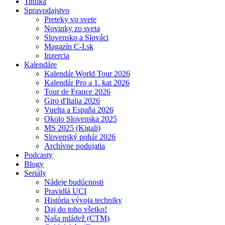
Titulka
Spravodajstvo
Preteky vo svete
Novinky zo sveta
Slovensko a Slováci
Magazín C-I.sk
Inzercia
Kalendáre
Kalendár World Tour 2026
Kalendár Pro a 1. kat 2026
Tour de France 2026
Giro d'Italia 2026
Vuelta a Espaňa 2026
Okolo Slovenska 2025
MS 2025 (Kigali)
Slovenský pohár 2026
Archívne podujatia
Podcasty
Blogy
Seriály
Nádeje budúcnosti
Pravidlá UCI
História vývoja techniky
Daj do toho všetko!
Naša mládež (CTM)