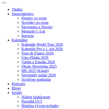
Titulka
Spravodajstvo
Preteky vo svete
Novinky zo sveta
Slovensko a Slováci
Magazín C-I.sk
Inzercia
Kalendáre
Kalendár World Tour 2026
Kalendár Pro a 1. kat 2026
Tour de France 2026
Giro d'Italia 2026
Vuelta a Espaňa 2026
Okolo Slovenska 2025
MS 2025 (Kigali)
Slovenský pohár 2026
Archívne podujatia
Podcasty
Blogy
Seriály
Nádeje budúcnosti
Pravidlá UCI
História vývoja techniky