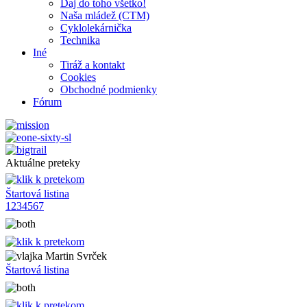
Daj do toho všetko!
Naša mládež (CTM)
Cyklolekárnička
Technika
Iné
Tiráž a kontakt
Cookies
Obchodné podmienky
Fórum
Aktuálne preteky
Štartová listina
1
2
3
4
5
6
7
Martin Svrček
Štartová listina