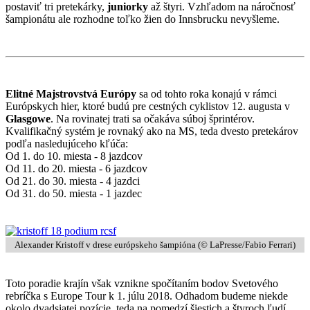
postaviť tri pretekárky,
juniorky
až štyri. Vzhľadom na náročnosť
šampionátu ale rozhodne toľko žien do Innsbrucku nevyšleme.
Elitné Majstrovstvá Európy
sa od tohto roka konajú v rámci
Európskych hier, ktoré budú pre cestných cyklistov 12. augusta v
Glasgowe
. Na rovinatej trati sa očakáva súboj šprintérov.
Kvalifikačný systém je rovnaký ako na MS, teda dvesto pretekárov
podľa nasledujúceho kľúča:
Od 1. do 10. miesta - 8 jazdcov
Od 11. do 20. miesta - 6 jazdcov
Od 21. do 30. miesta - 4 jazdci
Od 31. do 50. miesta - 1 jazdec
Alexander Kristoff v drese európskeho šampióna (© LaPresse/Fabio Ferrari)
Toto poradie krajín však vznikne spočítaním bodov Svetového
rebríčka s Europe Tour k 1. júlu 2018. Odhadom budeme niekde
okolo dvadsiatej pozície, teda na pomedzí šiestich a štyroch ľudí.