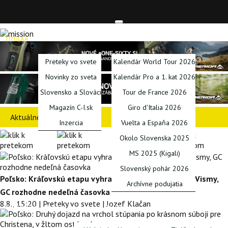
TITULKA
SPRAVODAJSTVO
KALENDÁRE
Preteky vo svete
Kalendár World Tour 2026
Novinky zo sveta
Kalendár Pro a 1. kat 2026
Slovensko a Slováci
Tour de France 2026
Magazín C-I.sk
Giro d'Italia 2026
Aktuálne preteky
Inzercia
Vuelta a Espaňa 2026
Okolo Slovenska 2025
MS 2025 (Kigali)
Slovenský pohár 2026
Poľsko: Kráľovskú etapu vyhral dlhým sólom Barré z Vismy,
Archívne podujatia
GC rozhodne nedeľná časovka
8.8., 15:20 | Preteky vo svete | Jozef Klačan
PODCASTY
BLOGY
SERIÁLY
INÉ