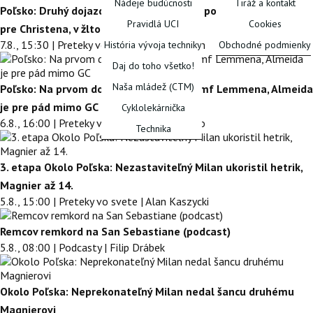
Nádeje budúcnosti
Tiráž a kontakt
Poľsko: Druhý dojazd na vrchol stúpania po krásnom súboji
Pravidlá UCI
Cookies
pre Christena, v žltom ostáva Lemmen
7.8., 15:30 | Preteky vo svete | Jozef Klačan
História vývoja techniky
Obchodné podmienky
Daj do toho všetko!
FÓRUM
Naša mládež (CTM)
Poľsko: Na prvom dojazde do kopca triumf Lemmena, Almeida
je pre pád mimo GC
Cyklolekárnička
6.8., 16:00 | Preteky vo svete | Lukáš Timko
Technika
3. etapa Okolo Poľska: Nezastaviteľný Milan ukoristil hetrik,
Magnier až 14.
5.8., 15:00 | Preteky vo svete | Alan Kaszycki
Remcov remkord na San Sebastiane (podcast)
5.8., 08:00 | Podcasty | Filip Drábek
Okolo Poľska: Neprekonateľný Milan nedal šancu druhému
Magnierovi