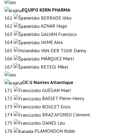
EQUIPO KERN PHARMA
161
BERRADE Urko
162
AZNAR Hugo
163
GALVÁN Francisco
164
JAIME Alex
165
VAN DER TUUK Danny
166
MÁRQUEZ Martí
167
RETEGI Mikel
CIC U Nantes Atlantique
171
GUÉGAN Maël
172
BASSET Pierre-Henry
173
BOULET Enzo
174
BRAZ AFONSO Clément
175
DANÉS Léo
176
PLAMONDON Robin