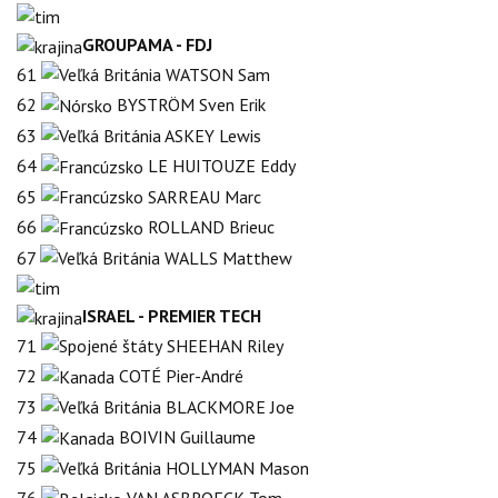
GROUPAMA - FDJ
61
WATSON Sam
62
BYSTRÖM Sven Erik
63
ASKEY Lewis
64
LE HUITOUZE Eddy
65
SARREAU Marc
66
ROLLAND Brieuc
67
WALLS Matthew
ISRAEL - PREMIER TECH
71
SHEEHAN Riley
72
COTÉ Pier-André
73
BLACKMORE Joe
74
BOIVIN Guillaume
75
HOLLYMAN Mason