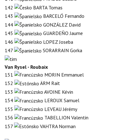
142
BARTA Tomas
143
BARCELÓ Fernando
144
GONZÁLEZ David
145
GUARDEŇO Jaume
146
LOPEZ Joseba
147
SORARRAIN Gorka
Van Rysel - Roubaix
151
MORIN Emmanuel
152
ÄRM Rait
153
AVOINE Kévin
154
LEROUX Samuel
155
LEVEAU Jérémy
156
TABELLION Valentin
157
VAHTRA Norman