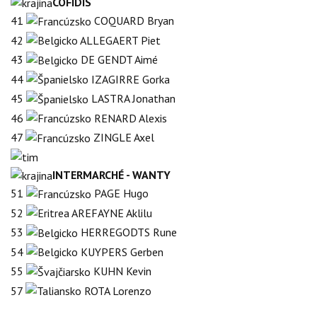
COFIDIS
41
COQUARD Bryan
42
ALLEGAERT Piet
43
DE GENDT Aimé
44
IZAGIRRE Gorka
45
LASTRA Jonathan
46
RENARD Alexis
47
ZINGLE Axel
INTERMARCHÉ - WANTY
51
PAGE Hugo
52
AREFAYNE Aklilu
53
HERREGODTS Rune
54
KUYPERS Gerben
55
KUHN Kevin
57
ROTA Lorenzo