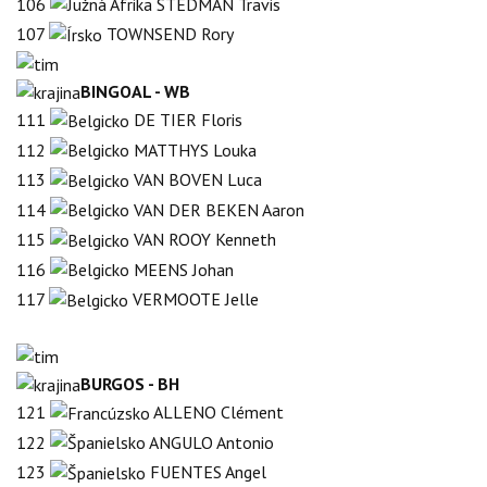
106
STEDMAN Travis
107
TOWNSEND Rory
BINGOAL - WB
111
DE TIER Floris
112
MATTHYS Louka
113
VAN BOVEN Luca
114
VAN DER BEKEN Aaron
115
VAN ROOY Kenneth
116
MEENS Johan
117
VERMOOTE Jelle
BURGOS - BH
121
ALLENO Clément
122
ANGULO Antonio
123
FUENTES Angel