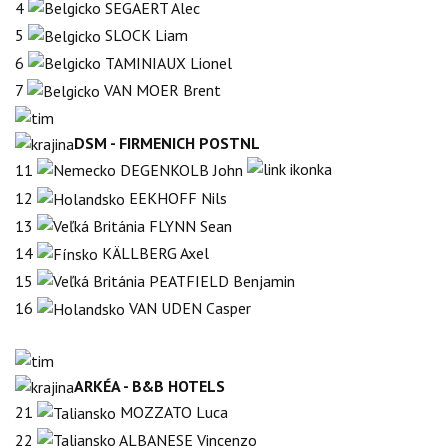
4
SEGAERT Alec
5
SLOCK Liam
6
TAMINIAUX Lionel
7
VAN MOER Brent
DSM - FIRMENICH POSTNL
11
DEGENKOLB John
12
EEKHOFF Nils
13
FLYNN Sean
14
KÄLLBERG Axel
15
PEATFIELD Benjamin
16
VAN UDEN Casper
ARKÉA - B&B HOTELS
21
MOZZATO Luca
22
ALBANESE Vincenzo