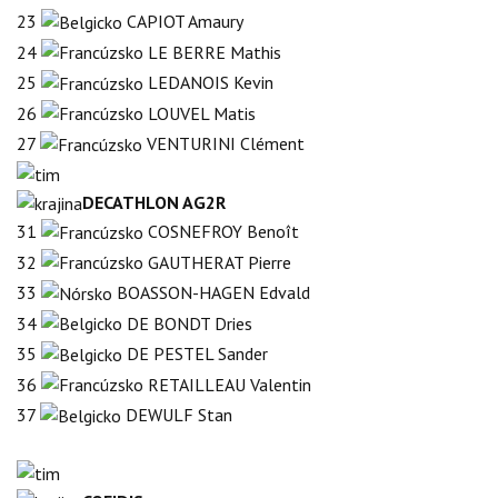
23
CAPIOT Amaury
24
LE BERRE Mathis
25
LEDANOIS Kevin
26
LOUVEL Matis
27
VENTURINI Clément
DECATHLON AG2R
31
COSNEFROY Benoît
32
GAUTHERAT Pierre
33
BOASSON-HAGEN Edvald
34
DE BONDT Dries
35
DE PESTEL Sander
36
RETAILLEAU Valentin
37
DEWULF Stan