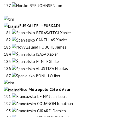
177
RYE-JOHNSEN Jon
EUSKALTEL - EUSKADI
181
BERASATEGI Xabier
182
CAŇELLAS Xavier
183
FOUCHE James
184
ISASA Xabier
185
MINTEGI Iker
186
ALUSTIZA Nicolas
187
BONILLO Iker
Nice Métropole Côte d'Azur
191
LE NY Jean-Louis
192
COUANON Jonathan
193
GIRARD Damien