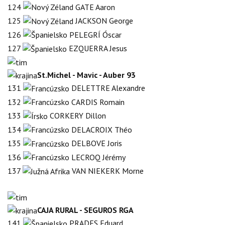
124
GATE Aaron
125
JACKSON George
126
PELEGRÍ Óscar
127
EZQUERRA Jesus
St.Michel - Mavic - Auber 93
131
DELETTRE Alexandre
132
CARDIS Romain
133
CORKERY Dillon
134
DELACROIX Théo
135
DELBOVE Joris
136
LECROQ Jérémy
137
VAN NIEKERK Morne
CAJA RURAL - SEGUROS RGA
141
PRADES Eduard