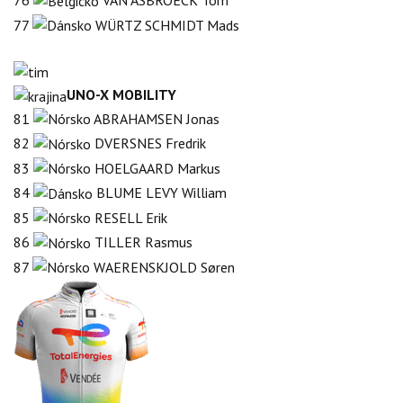
76
VAN ASBROECK Tom
77
WÜRTZ SCHMIDT Mads
UNO-X MOBILITY
81
ABRAHAMSEN Jonas
82
DVERSNES Fredrik
83
HOELGAARD Markus
84
BLUME LEVY William
85
RESELL Erik
86
TILLER Rasmus
87
WAERENSKJOLD Søren