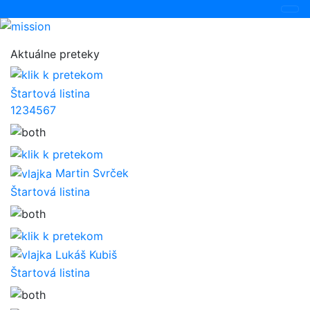
Aktuálne preteky
Štartová listina
1
2
3
4
5
6
7
Martin Svrček
Štartová listina
Lukáš Kubiš
Štartová listina