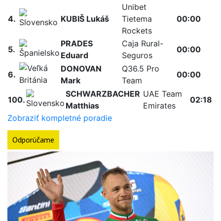
Unibet
4.
KUBIŠ Lukáš
Tietema
00:00
Rockets
PRADES
Caja Rural-
5.
00:00
Eduard
Seguros
DONOVAN
Q36.5 Pro
6.
00:00
Mark
Team
SCHWARZBACHER
UAE Team
100.
02:18
Matthias
Emirates
Zobraziť kompletné poradie
Odporúčame