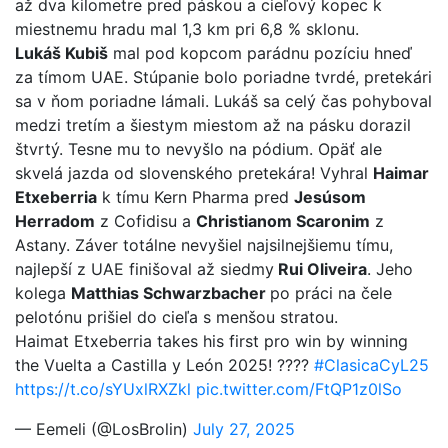
až dva kilometre pred páskou a cieľový kopec k
miestnemu hradu mal 1,3 km pri 6,8 % sklonu.
Lukáš Kubiš
mal pod kopcom parádnu pozíciu hneď
za tímom UAE. Stúpanie bolo poriadne tvrdé, pretekári
sa v ňom poriadne lámali. Lukáš sa celý čas pohyboval
medzi tretím a šiestym miestom až na pásku dorazil
štvrtý. Tesne mu to nevyšlo na pódium. Opäť ale
skvelá jazda od slovenského pretekára! Vyhral
Haimar
Etxeberria
k tímu Kern Pharma pred
Jesúsom
Herradom
z Cofidisu a
Christianom Scaronim
z
Astany. Záver totálne nevyšiel najsilnejšiemu tímu,
najlepší z UAE finišoval až siedmy
Rui Oliveira
. Jeho
kolega
Matthias Schwarzbacher
po práci na čele
pelotónu prišiel do cieľa s menšou stratou.
Haimat Etxeberria takes his first pro win by winning
the Vuelta a Castilla y León 2025! ????
#ClasicaCyL25
https://t.co/sYUxlRXZkl
pic.twitter.com/FtQP1z0lSo
— Eemeli (@LosBrolin)
July 27, 2025