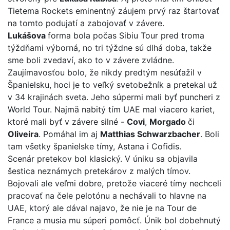
Tietema Rockets eminentný záujem prvý raz štartovať
na tomto podujatí a zabojovať v závere.
Lukášova
forma bola počas Sibiu Tour pred troma
týždňami výborná, no tri týždne sú dlhá doba, takže
sme boli zvedaví, ako to v závere zvládne.
Zaujímavosťou bolo, že nikdy predtým nesúťažil v
Španielsku, hoci je to veľký svetobežník a pretekal už
v 34 krajinách sveta. Jeho súpermi mali byť puncheri z
World Tour. Najmä nabitý tím UAE mal viacero kariet,
ktoré mali byť v závere silné -
Covi
,
Morgado
či
Oliveira
. Pomáhal im aj
Matthias Schwarzbacher
. Boli
tam všetky španielske tímy, Astana i Cofidis.
Scenár pretekov bol klasický. V úniku sa objavila
šestica neznámych pretekárov z malých tímov.
Bojovali ale veľmi dobre, pretože viaceré tímy nechceli
pracovať na čele pelotónu a nechávali to hlavne na
UAE, ktorý ale dával najavo, že nie je na Tour de
France a musia mu súperi pomôcť. Únik bol dobehnutý