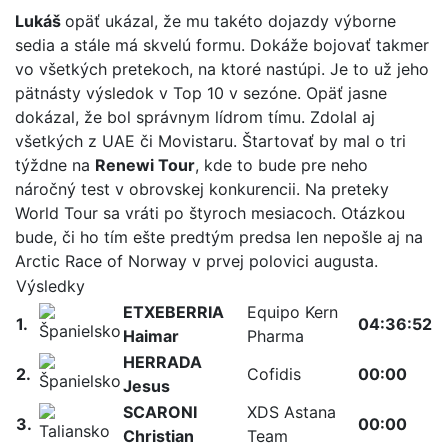
Lukáš
opäť ukázal, že mu takéto dojazdy výborne
sedia a stále má skvelú formu. Dokáže bojovať takmer
vo všetkých pretekoch, na ktoré nastúpi. Je to už jeho
pätnásty výsledok v Top 10 v sezóne. Opäť jasne
dokázal, že bol správnym lídrom tímu. Zdolal aj
všetkých z UAE či Movistaru. Štartovať by mal o tri
týždne na
Renewi Tour
, kde to bude pre neho
náročný test v obrovskej konkurencii. Na preteky
World Tour sa vráti po štyroch mesiacoch. Otázkou
bude, či ho tím ešte predtým predsa len nepošle aj na
Arctic Race of Norway v prvej polovici augusta.
Výsledky
ETXEBERRIA
Equipo Kern
1.
04:36:52
Haimar
Pharma
HERRADA
2.
Cofidis
00:00
Jesus
SCARONI
XDS Astana
3.
00:00
Christian
Team