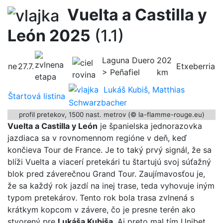
Vuelta a Castilla y
León 2025
(1.1)
Laguna Duero
202
ne
27.7.
Etxeberria
> Peñafiel
km
Lukáš Kubiš, Matthias
Štartová listina
Schwarzbacher
profil pretekov, 1500 nast. metrov (© la-flamme-rouge.eu)
Vuelta a Castilla y León
je španielska jednorazovka
jazdiaca sa v rovnomennom regióne v deň, keď
končieva Tour de France. Je to taký prvý signál, že sa
blíži Vuelta a viacerí pretekári tu štartujú svoj súťažný
blok pred záverečnou Grand Tour. Zaujímavosťou je,
že sa každý rok jazdí na inej trase, teda vyhovuje iným
typom pretekárov. Tento rok bola trasa zvlnená s
krátkym kopcom v závere, čo je presne terén ako
stvorený pre
Lukáša Kubiša
. Aj preto mal tím Unibet