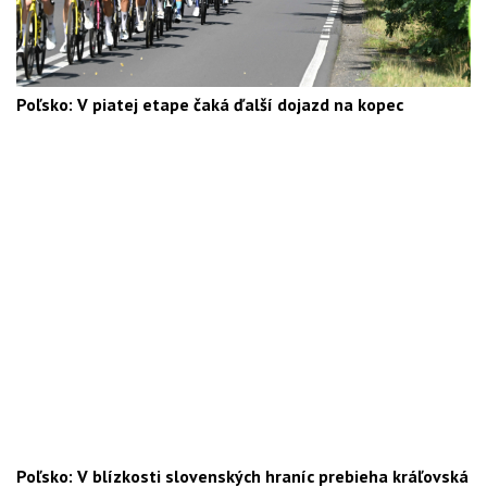
Poľsko: V piatej etape čaká ďalší dojazd na kopec
Poľsko: V blízkosti slovenských hraníc prebieha kráľovská