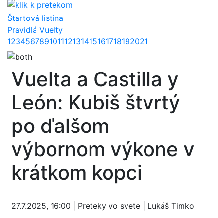
Štartová listina
Pravidlá Vuelty
1
2
3
4
5
6
7
8
9
10
11
12
13
14
15
16
17
18
19
20
21
Vuelta a Castilla y
León: Kubiš štvrtý
po ďalšom
výbornom výkone v
krátkom kopci
27.7.2025, 16:00 | Preteky vo svete | Lukáš Timko