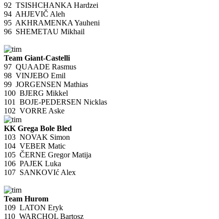
92
TSISHCHANKA Hardzei
94
AHJEVIČ Aleh
95
AKHRAMENKA Yauheni
96
SHEMETAU Mikhail
Team Giant-Castelli
97
QUAADE Rasmus
98
VINJEBO Emil
99
JORGENSEN Mathias
100
BJERG Mikkel
101
BOJE-PEDERSEN Nicklas
102
VORRE Aske
KK Grega Bole Bled
103
NOVAK Simon
104
VEBER Matic
105
ČERNE Gregor Matija
106
PAJEK Luka
107
SANKOVIć Alex
Team Hurom
109
LATON Eryk
110
WARCHOL Bartosz