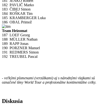
181
JENKO Robert
182
PAVLIČ Marko
183
ČIBEJ Simon
184
ROŠKAR Tim
185
KRAMBERGER Luka
186
OBAL Primož
Team Heizomat
187
LOEF Georg
188
MÜLLER Nathan
189
RAPP Jonas
190
PORZNER Manuel
191
REDMERS Simon
192
TREUBEL Pascal
- veľkými písmenami (verzálkami) aj s národnými vlajkami sú
označené tímy World Tour a profesionálne kontinentálne celky.
Diskusia