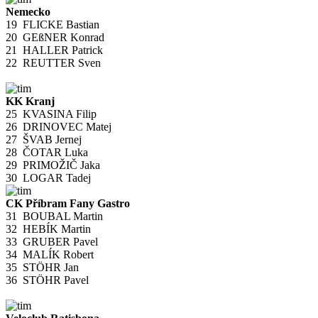
Nemecko
19
FLICKE Bastian
20
GEßNER Konrad
21
HALLER Patrick
22
REUTTER Sven
KK Kranj
25
KVASINA Filip
26
DRINOVEC Matej
27
ŠVAB Jernej
28
ČOTAR Luka
29
PRIMOŽIČ Jaka
30
LOGAR Tadej
CK Příbram Fany Gastro
31
BOUBAL Martin
32
HEBÍK Martin
33
GRUBER Pavel
34
MALÍK Robert
35
STÖHR Jan
36
STÖHR Pavel