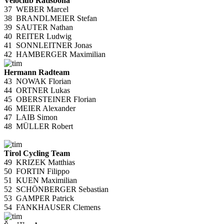
Veloclub Ratisbona
37
WEBER Marcel
38
BRANDLMEIER Stefan
39
SAUTER Nathan
40
REITER Ludwig
41
SONNLEITNER Jonas
42
HAMBERGER Maximilian
Hermann Radteam
43
NOWAK Florian
44
ORTNER Lukas
45
OBERSTEINER Florian
46
MEIER Alexander
47
LAIB Simon
48
MÜLLER Robert
Tirol Cycling Team
49
KRIZEK Matthias
50
FORTIN Filippo
51
KUEN Maximilian
52
SCHÖNBERGER Sebastian
53
GAMPER Patrick
54
FANKHAUSER Clemens