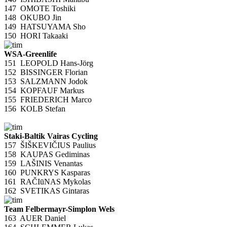
147
OMOTE Toshiki
148
OKUBO Jin
149
HATSUYAMA Sho
150
HORI Takaaki
WSA-Greenlife
151
LEOPOLD Hans-Jörg
152
BISSINGER Florian
153
SALZMANN Jodok
154
KOPFAUF Markus
155
FRIEDERICH Marco
156
KOLB Stefan
Staki-Baltik Vairas Cycling
157
ŠIŠKEVIČIUS Paulius
158
KAUPAS Gediminas
159
LAŠINIS Venantas
160
PUNKRYS Kasparas
161
RAČIūNAS Mykolas
162
SVETIKAS Gintaras
Team Felbermayr-Simplon Wels
163
AUER Daniel