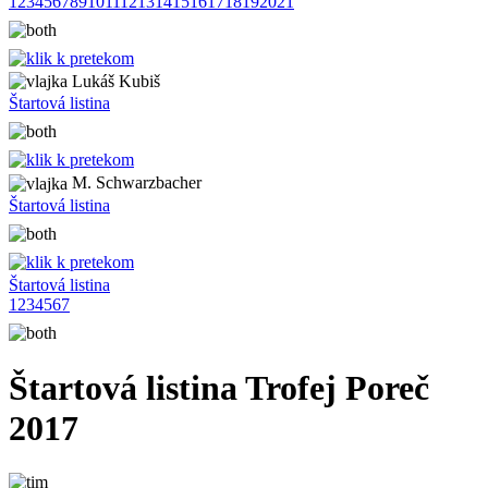
1
2
3
4
5
6
7
8
9
10
11
12
13
14
15
16
17
18
19
20
21
Lukáš Kubiš
Štartová listina
M. Schwarzbacher
Štartová listina
Štartová listina
1
2
3
4
5
6
7
Štartová listina Trofej Poreč
2017