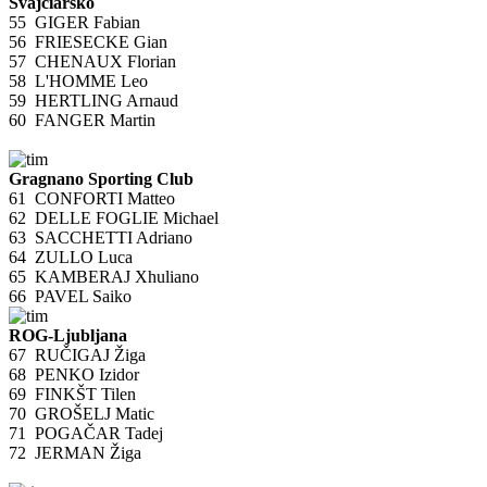
Švajčiarsko
55
GIGER Fabian
56
FRIESECKE Gian
57
CHENAUX Florian
58
L'HOMME Leo
59
HERTLING Arnaud
60
FANGER Martin
Gragnano Sporting Club
61
CONFORTI Matteo
62
DELLE FOGLIE Michael
63
SACCHETTI Adriano
64
ZULLO Luca
65
KAMBERAJ Xhuliano
66
PAVEL Saiko
ROG-Ljubljana
67
RUČIGAJ Žiga
68
PENKO Izidor
69
FINKŠT Tilen
70
GROŠELJ Matic
71
POGAČAR Tadej
72
JERMAN Žiga