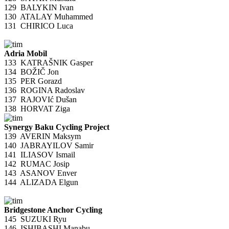
129
BALYKIN Ivan
130
ATALAY Muhammed
131
CHIRICO Luca
Adria Mobil
133
KATRAŠNIK Gasper
134
BOŽIČ Jon
135
PER Gorazd
136
ROGINA Radoslav
137
RAJOVIć Dušan
138
HORVAT Ziga
Synergy Baku Cycling Project
139
AVERIN Maksym
140
JABRAYILOV Samir
141
ILIASOV Ismail
142
RUMAC Josip
143
ASANOV Enver
144
ALIZADA Elgun
Bridgestone Anchor Cycling
145
SUZUKI Ryu
146
ISHIBASHI Manabu