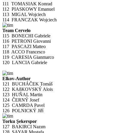
111
TOMASIAK Konrad
112
PIASKOWY Emanuel
113
MIGAL Wojciech
114
FRANCZAK Wojciech
Team Cervelo
115
BONECHI Gabriele
116
PETRONI Giovanni
117
PASCAZI Matteo
118
ACCO Francesco
119
CARESIA Gianmarco
120
LANCIA Gabriele
Elkov-Author
121
BUCHÁČEK Tomáš
122
KAňKOVSKÝ Alois
123
HUŇAL Martin
124
ČERNÝ Josef
125
CAMRDA Pavel
126
POLNICKÝ Jiří
Torku Şekerspor
127
BAKIRCI Nazım
128
SAYAR Mustafa