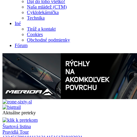
Daj do toho všetko!
Naša mládež (CTM)
Cyklolekárnička
Technika
Iné
Tiráž a kontakt
Cookies
Obchodné podmienky
Fórum
Aktuálne preteky
Štartová listina
Pravidlá Tour