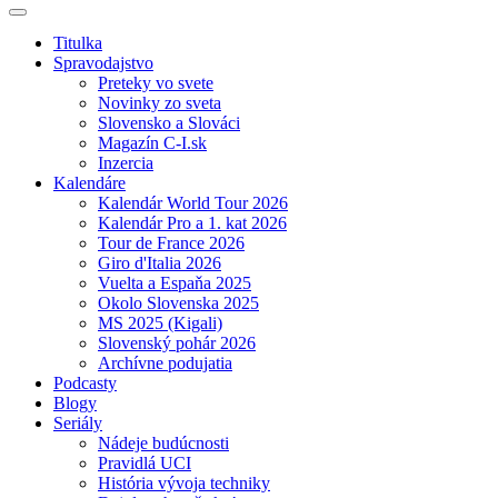
Titulka
Spravodajstvo
Preteky vo svete
Novinky zo sveta
Slovensko a Slováci
Magazín C-I.sk
Inzercia
Kalendáre
Kalendár World Tour 2026
Kalendár Pro a 1. kat 2026
Tour de France 2026
Giro d'Italia 2026
Vuelta a Espaňa 2025
Okolo Slovenska 2025
MS 2025 (Kigali)
Slovenský pohár 2026
Archívne podujatia
Podcasty
Blogy
Seriály
Nádeje budúcnosti
Pravidlá UCI
História vývoja techniky