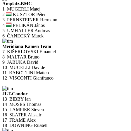
Amplatz-BMC
1
MUGERLI Matej
2
KUSZTOR Péter
3
PERNSTEINER Hermann
4
PELIKÁN János
5
UMHALLER Andreas
6
ČANECKÝ Marek
Meridiana-Kamen Team
7
KIŠERLOVSKI Emanuel
8
MALTAR Bruno
9
JABUKA David
10
MUCELLI Davide
11
RABOTTINI Matteo
12
VISCONTI Gianfranco
JLT-Condor
13
BIBBY Ian
14
MOSES Thomas
15
LAMPIER Steven
16
SLATER Alistair
17
FRAME Alex
18
DOWNING Russell