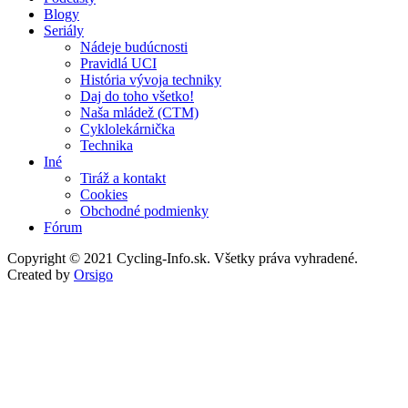
Blogy
Seriály
Nádeje budúcnosti
Pravidlá UCI
História vývoja techniky
Daj do toho všetko!
Naša mládež (CTM)
Cyklolekárnička
Technika
Iné
Tiráž a kontakt
Cookies
Obchodné podmienky
Fórum
Copyright © 2021 Cycling-Info.sk. Všetky práva vyhradené.
Created by
Orsigo