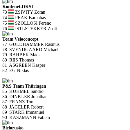
Kontenet-DKSI
73
ZSIVITY Zoran
74
PEAK Barnabas
75
SZOLLOSI Ferenc
76
ISTLSTEKKER Zsolt
Team Veloconcept
77
GULDHAMMER Rasmus
78
SVENDGAARD Michael
79
RAHBEK Mads
80
RIIS Thomas
81
ASGREEN Kasper
82
EG Niklas
P&S Team Thüringen
85
KÜHMEL Sandro
86
DINKLER Jonathan
87
FRANZ Toni
88
JÄGELER Robert
89
STARK Immanuel
90
KASZMANN Fabian
Bielorusko