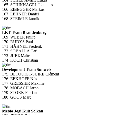
164
SCHLEMMER Lukas
165
SCHINNAGEL Johannes
166
EIBEGGER Markus
167
LEHNER Daniel
168
STEIMLE Jannik
LKT Team Brandenburg
169
WEBER Philip
170
RUDYS Paul
171
HÄHNEL Frederik
172
SOBALLA Carl
173
JURß Malte
174
KOCH Christian
Development Team Sunweb
175
BETOUIGT-SUIRE Clément
176
EEKHOFF Nils
177
GRESSIER Maxime
178
MOBACH Jarno
179
STORK Florian
180
GOOS Marc
Meblo Jogi Kult Solkan