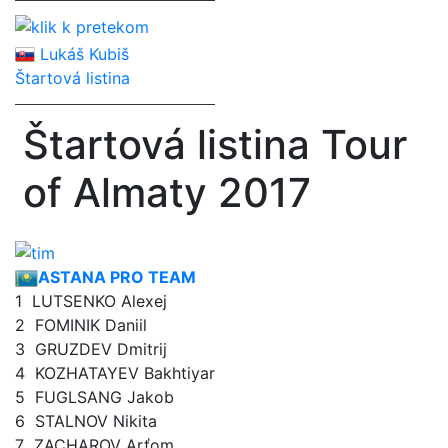
Lukáš Kubiš
Štartová listina
Štartová listina Tour
of Almaty 2017
ASTANA PRO TEAM
1
LUTSENKO Alexej
2
FOMINIK Daniil
3
GRUZDEV Dmitrij
4
KOZHATAYEV Bakhtiyar
5
FUGLSANG Jakob
6
STALNOV Nikita
7
ZACHAROV Arťom