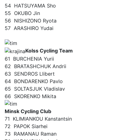
54
HATSUYAMA Sho
55
OKUBO Jin
56
NISHIZONO Ryota
57
ARASHIRO Yudai
Kolss Cycling Team
61
BURCHENIA Yurii
62
BRATASHCHUK Andrii
63
SENDROS Llibert
64
BONDARENKO Pavlo
65
SOLTASJUK Vladislav
66
SKORENKO Mikita
Minsk Cycling Club
71
KLIMIANKOU Kanstantsin
72
PAPOK Siarhei
73
RAMANAU Raman