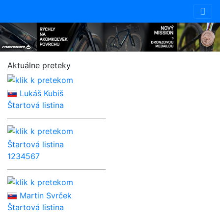
Aktuálne preteky
Lukáš Kubiš
Štartová listina
Štartová listina
1
2
3
4
5
6
7
Martin Svrček
Štartová listina