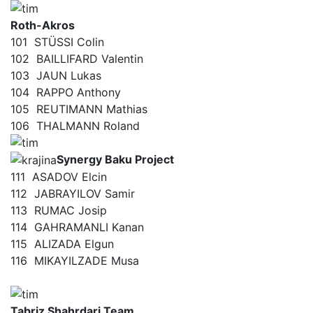
Roth-Akros
101
STÜSSI Colin
102
BAILLIFARD Valentin
103
JAUN Lukas
104
RAPPO Anthony
105
REUTIMANN Mathias
106
THALMANN Roland
Synergy Baku Project
111
ASADOV Elcin
112
JABRAYILOV Samir
113
RUMAC Josip
114
GAHRAMANLI Kanan
115
ALIZADA Elgun
116
MIKAYILZADE Musa
Tabriz Shahrdari Team