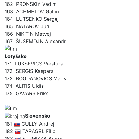
162
PRONSKIY Vadim
163
ACHMETOV Galim
164
LUTSENKO Sergej
165
NATAROV Jurij
166
NIKITIN Matvej
167
ŠUSEMOJN Alexandr
Lotyšsko
171
LUKŠEVICS Viesturs
172
SERGIS Kaspars
173
BOGDANOVICS Maris
174
ALITIS Uldis
175
GAVARS Eriks
Slovensko
181
CULLY Andrej
182
TARAGEL Filip
183
STRMISKA Andrej