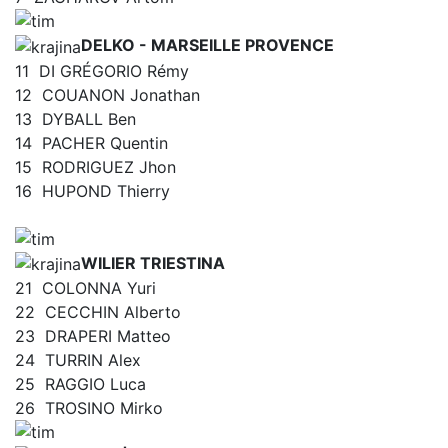
DELKO - MARSEILLE PROVENCE
11
DI GRÉGORIO Rémy
12
COUANON Jonathan
13
DYBALL Ben
14
PACHER Quentin
15
RODRIGUEZ Jhon
16
HUPOND Thierry
WILIER TRIESTINA
21
COLONNA Yuri
22
CECCHIN Alberto
23
DRAPERI Matteo
24
TURRIN Alex
25
RAGGIO Luca
26
TROSINO Mirko