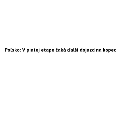
Poľsko: V piatej etape čaká ďalší dojazd na kopec