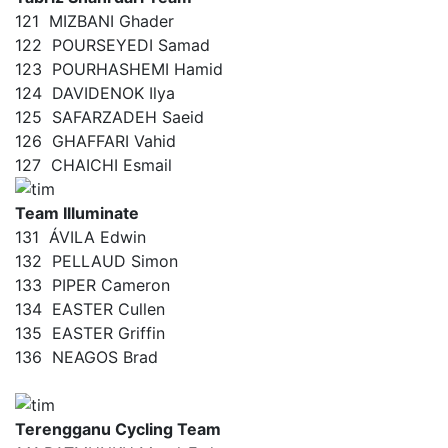
121
MIZBANI Ghader
122
POURSEYEDI Samad
123
POURHASHEMI Hamid
124
DAVIDENOK Ilya
125
SAFARZADEH Saeid
126
GHAFFARI Vahid
127
CHAICHI Esmail
Team Illuminate
131
ÁVILA Edwin
132
PELLAUD Simon
133
PIPER Cameron
134
EASTER Cullen
135
EASTER Griffin
136
NEAGOS Brad
Terengganu Cycling Team