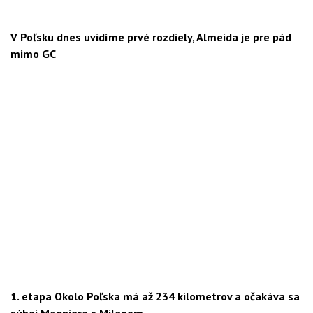
V Poľsku dnes uvidíme prvé rozdiely, Almeida je pre pád
mimo GC
1. etapa Okolo Poľska má až 234 kilometrov a očakáva sa
súboj Magniera s Milanom