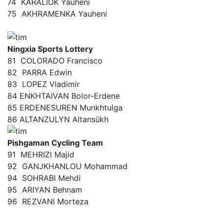
74
KARALIOK Yauheni
75
AKHRAMENKA Yauheni
Ningxia Sports Lottery
81
COLORADO Francisco
82
PARRA Edwin
83
LOPEZ Vladimir
84 ENKHTAIVAN Bolor-Erdene
85 ERDENESUREN Munkhtulga
86 ALTANZULYN Altansükh
Pishgaman Cycling Team
91
MEHRIZI Majid
92
GANJKHANLOU Mohammad
94
SOHRABI Mehdi
95
ARIYAN Behnam
96
REZVANI Morteza