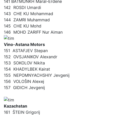
141 BATMUNKH Maral-Erdene
142
ROSDI Umardi
143
CHE KU Mohammad
144
ZAMRI Muhammad
145
CHE KU Mohd
146
MOHD ZARIFF Nur Aiman
Vino-Astana Motors
151
ASTAFJEV Stepan
152
OVSJANIKOV Alexandr
153
SOKOLOV Nikita
154
KHADYLBEK Kairat
155
NEPOMNYACHSHIY Jevgenij
156
VOLOŠIN Alexej
157
GIDICH Jevgenij
Kazachstan
161
ŠTEIN Grigorij